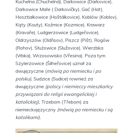
Kuchelna (Chuchelná), Darkowice (Darkovice),
Darkowice Małe ( Darkovičky), Gać (Hat),
Hosztialkowice (Hoštálkovice), Koblów (Koblov),
Kąty (Kouty), Koźmice (Kozmice), Krawarz
(Kravaře), Ludgierzowice (Ludgeřovice),
Oldrzyszów (Oldřisov), Piszcz (Pišt), Rogów
(Rohov), Służowice (Služovice), Wierzbka
(Vrbka), Wrzosowisko (Vřesina). Poza tym
Szylerzowice (Šilheřovice) uznał za
dwujęzyczne (
mówią po niemiecku i po
polsku),
Sudzice (Sudice) rownież za
dwujęzyczne
(polscy i niemieccy mieszkańcy
przywiązani do religii ewangelickiej i
katolickiej),
Trzebom (Třebom) za
niemieckojęzyczny
(mówią po niemiecku i są
katolikami).