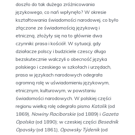
doszło do tak dużego zróżnicowania
językowego, co nań wpłynęło? W okresie
kształtowania świadomości narodowej, co było
złączone ze świadomością językową i
etniczną, złożyły się na to głównie dwa
czynniki: prasa i kościół. W sytuacji, gdy
działacze polscy i budziciele czescy długo
bezskutecznie walczyli o obecność języka
polskiego i czeskiego w szkołach i urzędach,
prasa w językach narodowych odegrała
ogromną rolę w uświadomieniu językowym,
etnicznym, kulturowym, w powstaniu
świadomości narodowych. W polskiej części
regionu wielką rolę odegrało pismo
Katolik
(od
1869),
Nowiny Raciborskie
(od 1889) i
Gazeta
Opolska
(od 1890); w czeskiej części
Besedník
Opavsky
(od 1861),
Opawsky Týdenik
(od