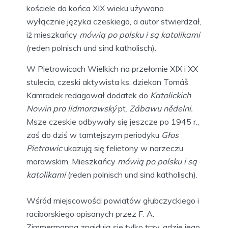
kościele do końca XIX wieku używano
wyłącznie języka czeskiego, a autor stwierdzał,
iż mieszkańcy
mówią po polsku i są katolikami
(reden polnisch und sind katholisch).
W Pietrowicach Wielkich na przełomie XIX i XX
stulecia, czeski aktywista ks. dziekan Tomáš
Kamradek redagował dodatek do
Katolickich
Nowin pro lidmorawský
pt.
Zábawu nědelni.
Msze czeskie odbywały się jeszcze po 1945 r.,
zaś do dziś w tamtejszym periodyku
Głos
Pietrowic
ukazują się felietony w narzeczu
morawskim. Mieszkańcy
mówią po polsku i są
katolikami
(reden polnisch und sind katholisch).
Wśród miejscowości powiatów głubczyckiego i
raciborskiego opisanych przez F. A.
Zimmermanna znajdują się tylko trzy, gdzie jego