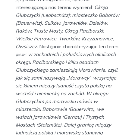
interesującego nas terenu wymienił:
Okręg
Głubczycki (Leobschütz): miasteczko Baborów
(Bauerwitz), Sulków, Jarowniów, Dzielów,
Raków, Tłuste Mosty. Okręg Raciborski:
Wielkie Petrowice, Tworków, Krzyżanowice,
Owsiszcz.
Następnie charakteryzując ten teren
pisał:
w zachodnich i południowych okolicach
okręgu Raciborskiego i kilku osadach
Głubczyckiego zamieszkują Morawianie, czyli,
jak się sami nazywają „Morawcy”, wrzynając
się klinem między ludność czysto polską na
wschód i niemiecką na zachód. W okręgu
Głubczyckim po morawsku mówią w
miasteczku Baborowie (Bauerwitz), we
wsiach Jarowniowie (Gernau) i Tłystych
Mostach (Stolzmütz).
Dalej granicę między
ludnością polską i morawską stanowią