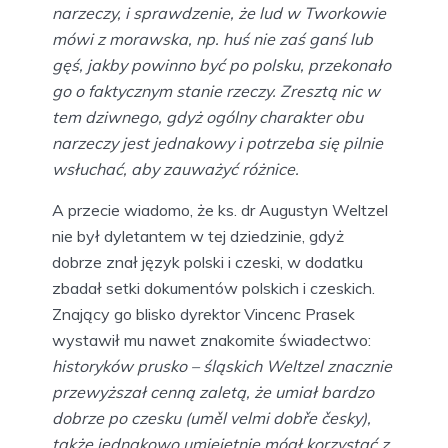
narzeczy, i sprawdzenie, że lud w Tworkowie
mówi z morawska, np. huś nie zaś ganś lub
gęś, jakby powinno być po polsku, przekonało
go o faktycznym stanie rzeczy. Zresztą nic w
tem dziwnego, gdyż ogólny charakter obu
narzeczy jest jednakowy i potrzeba się pilnie
wsłuchać, aby zauważyć różnice.
A przecie wiadomo, że ks. dr Augustyn Weltzel
nie był dyletantem w tej dziedzinie, gdyż
dobrze znał język polski i czeski, w dodatku
zbadał setki dokumentów polskich i czeskich.
Znający go blisko dyrektor Vincenc Prasek
wystawił mu nawet znakomite świadectwo:
historyków prusko – śląskich Weltzel znacznie
przewyższał cenną zaletą, że umiał bardzo
dobrze po czesku (uměl velmi dobře česky),
także jednakowo umiejętnie mógł korzystać z