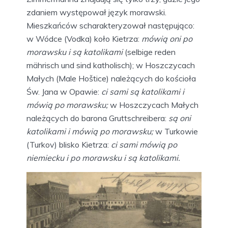
zdaniem występował język morawski.
Mieszkańców scharakteryzował następująco:
w Wódce (Vodka) koło Kietrza:
mówią oni po
morawsku i są katolikami
(selbige reden
mährisch und sind katholisch); w Hoszczycach
Małych (Male Hoštice) należących do kościoła
Św. Jana w Opawie:
ci sami są katolikami i
mówią po morawsku;
w Hoszczycach Małych
należących do barona Gruttschreibera:
są oni
katolikami i mówią po morawsku;
w Turkowie
(Turkov) blisko Kietrza:
ci sami mówią po
niemiecku i po morawsku i są katolikami.