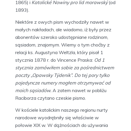
1865) i
Katolické Nowiny pro lid morawský
(od
1893).
Niektóre z owych pism wychodziły nawet w
małych nakładach, ale wiadomo, iż były przez
abonentów szeroko udostępniane rodzinom,
sąsiadom, znajomym. Wiemy o tym choćby z
relacji ks. Augustyna Weltzla, który pisał 1
stycznia 1878 r. do Vincence Praska:
Od 1
stycznia zamówiłem sobie za pośrednictwem
poczty „Opawsky Týdenik”. Do tej pory tylko
pojedyncze numery mogłem otrzymywać od
moich sąsiadów.
A zatem nawet w pobliżu
Raciborza czytano czeskie pismo.
W kościele katolickim naszego regionu nurty
narodowe wyodrębniły się właściwie w
połowie XIX w. W dążnościach do używania