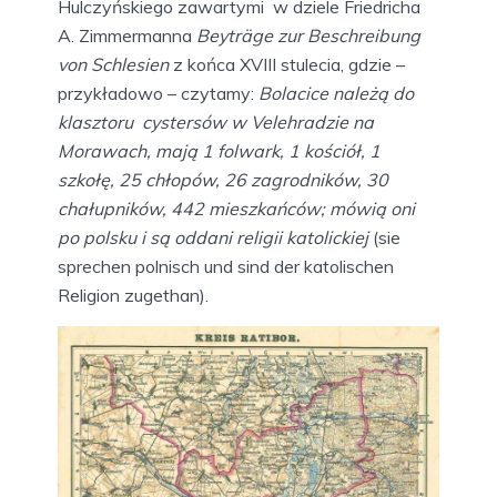
Hulczyńskiego zawartymi w dziele Friedricha
A. Zimmermanna
Beyträge
zur Beschreibung
von Schlesien
z końca XVIII stulecia, gdzie –
przykładowo – czytamy:
Bolacice należą do
klasztoru cystersów w Velehradzie na
Morawach, mają 1 folwark, 1 kościół, 1
szkołę, 25 chłopów, 26 zagrodników, 30
chałupników, 442 mieszkańców; mówią oni
po polsku i są oddani religii katolickiej
(sie
sprechen polnisch und sind der katolischen
Religion zugethan).