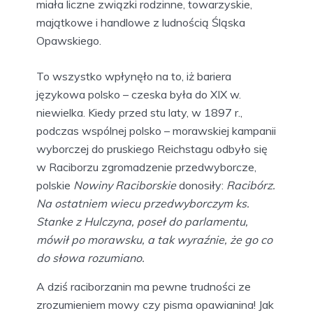
miała liczne związki rodzinne, towarzyskie,
majątkowe i handlowe z ludnością Śląska
Opawskiego.
To wszystko wpłynęło na to, iż bariera
językowa polsko – czeska była do XIX w.
niewielka. Kiedy przed stu laty, w 1897 r.,
podczas wspólnej polsko – morawskiej kampanii
wyborczej do pruskiego Reichstagu odbyło się
w Raciborzu zgromadzenie przedwyborcze,
polskie
Nowiny Raciborskie
donosiły:
Racibórz.
Na ostatniem wiecu przedwyborczym ks.
Stanke z Hulczyna, poseł do parlamentu,
mówił po morawsku, a tak wyraźnie, że go co
do słowa rozumiano.
A dziś raciborzanin ma pewne trudności ze
zrozumieniem mowy czy pisma opawianina! Jak