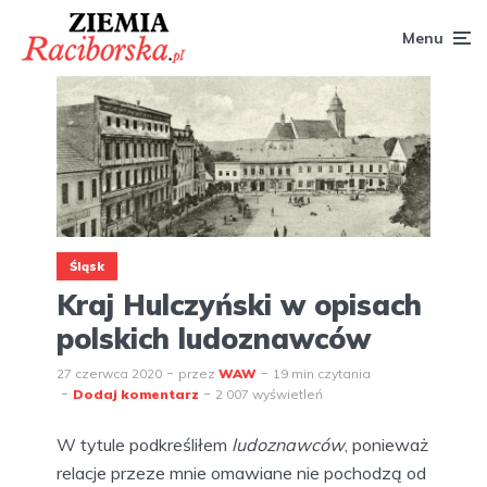
Menu
Śląsk
Kraj Hulczyński w opisach
polskich ludoznawców
27 czerwca 2020
przez
WAW
19 min czytania
Dodaj komentarz
2 007 wyświetleń
W tytule podkreśliłem
ludoznawców
, ponieważ
relacje przeze mnie omawiane nie pochodzą od