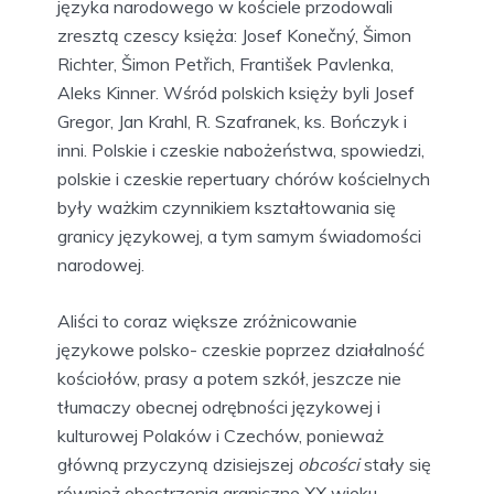
języka narodowego w kościele przodowali
zresztą czescy księża: Josef Konečný, Šimon
Richter, Šimon Petřich, František Pavlenka,
Aleks Kinner. Wśród polskich księży byli Josef
Gregor, Jan Krahl, R. Szafranek, ks. Bończyk i
inni. Polskie i czeskie nabożeństwa, spowiedzi,
polskie i czeskie repertuary chórów kościelnych
były ważkim czynnikiem kształtowania się
granicy językowej, a tym samym świadomości
narodowej.
Aliści to coraz większe zróżnicowanie
językowe polsko- czeskie poprzez działalność
kościołów, prasy a potem szkół, jeszcze nie
tłumaczy obecnej odrębności językowej i
kulturowej Polaków i Czechów, ponieważ
główną przyczyną dzisiejszej
obcości
stały się
również obostrzenia graniczne XX wieku.