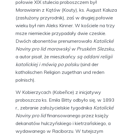
połowie XIX stulecia proboszczem był
Morawianin z Kątów (Kouty), ks. August Kaluza
(zasłużony przyrodnik), zaś w drugiej połowie
wieku był nim Aleks Kinner. W kościele na trzy
msze niemieckie przypadały dwie czeskie.
Dwóch abonentów prenumerowało
Katolické
Noviny pro lid morawský w Pruském Slezsku,
a autor pisał, że mieszkańcy
są oddani religii
katolickiej i mówią po polsku
(sind der
katholischen Religion zugethan und reden
polnisch).
W Kobierzycach (Kobeřice) z inicjatywy
proboszcza ks. Emila Bitty odbyło się, w 1893
r., zebranie założycielskie tygodnika
Katolické
Noviny pro lid
finansowanego przez księży
dekanatów hulczyńskiego i kietrzańskiego, a
wydawanego w Raciborzu. W tutejszym