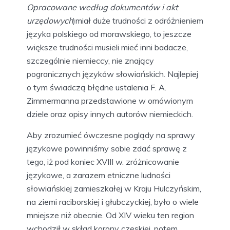
Opracowane według dokumentów i akt
urzędowych
)miał duże trudności z odróżnieniem
języka polskiego od morawskiego, to jeszcze
większe trudności musieli mieć inni badacze,
szczególnie niemieccy, nie znający
pogranicznych języków słowiańskich. Najlepiej
o tym świadczą błędne ustalenia F. A.
Zimmermanna przedstawione w omówionym
dziele oraz opisy innych autorów niemieckich.
Aby zrozumieć ówczesne poglądy na sprawy
językowe powinniśmy sobie zdać sprawę z
tego, iż pod koniec XVIII w. zróżnicowanie
językowe, a zarazem etniczne ludności
słowiańskiej zamieszkałej w Kraju Hulczyńskim,
na ziemi raciborskiej i głubczyckiej, było o wiele
mniejsze niż obecnie. Od XIV wieku ten region
wchodził w skład korony czeskiej, potem