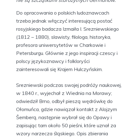
nie są szczątkami starożytnych Germanów.
Do opracowania o polskich ludoznawcach
trzeba jednak włączyć interesującą postać
rosyjskiego badacza Izmaiła I. Srezniewskiego
(1812 – 1880), slawisty, filologa, historyka,
profesora uniwersytetów w Charkowie i
Petersburgu. Głównie z jego inspiracji czescy i
polscy językoznawcy i folkloryści
zainteresowali się Krajem Hulczyńskim.
Srezniewski podczas swojej podróży naukowej,
w 1840 r., wyjechał z Wiednia na Morawy;
odwiedził Brno, odbył pieszą wędrówkę do
Ołomuńca, gdzie nawiązał kontakt z Alojzym
Šemberą, następnie wybrał się do Opawy i
zapisując tam około 50 pieśni, które uznał za
wzory narzecza śląskiego. Opis zbierania