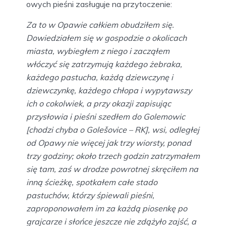
owych pieśni zasługuje na przytoczenie:
Za to w Opawie całkiem obudziłem się.
Dowiedziałem się w gospodzie o okolicach
miasta, wybiegłem z niego i zacząłem
włóczyć się zatrzymują każdego żebraka,
każdego pastucha, każdą dziewczynę i
dziewczynkę, każdego chłopa i wypytawszy
ich o cokolwiek, a przy okazji zapisując
przysłowia i pieśni szedłem do Golemowic
[chodzi chyba o Golešovice – RK], wsi, odległej
od Opawy nie więcej jak trzy wiorsty, ponad
trzy godziny; około trzech godzin zatrzymałem
się tam, zaś w drodze powrotnej skręciłem na
inną ścieżkę, spotkałem całe stado
pastuchów, którzy śpiewali pieśni,
zaproponowałem im za każdą piosenkę po
grajcarze i słońce jeszcze nie zdążyło zajść, a