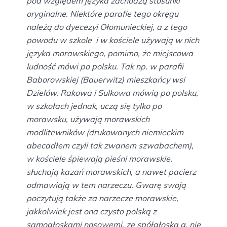
pod względem języka zachodzą stosunki
oryginalne. Niektóre parafie tego okręgu
należą do dyecezyi Ołomunieckiej, a z tego
powodu w szkole i w kościele używają w nich
języka morawskiego, pomimo, że miejscowa
ludność mówi po polsku. Tak np. w parafii
Baborowskiej (Bauerwitz) mieszkańcy wsi
Dzielów, Rakowa i Sulkowa mówią po polsku,
w szkołach jednak, uczą się tylko po
morawsku, używają morawskich
modlitewników (drukowanych niemieckim
abecadłem czyli tak zwanem szwabachem),
w kościele śpiewają pieśni morawskie,
słuchają kazań morawskich, a nawet pacierz
odmawiają w tem narzeczu. Gwarę swoją
poczytują także za narzecze morawskie,
jakkolwiek jest ona czysto polską z
samogłoskami nosowemi, ze spółgłoską g, nie