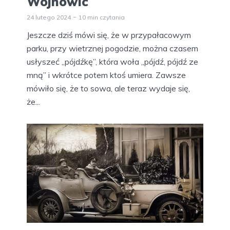
Wojnowic
24 lutego 2024
10 min czytania
Jeszcze dziś mówi się, że w przypałacowym
parku, przy wietrznej pogodzie, można czasem
usłyszeć „pójdźkę”, która woła „pójdź, pójdź ze
mną” i wkrótce potem ktoś umiera. Zawsze
mówiło się, że to sowa, ale teraz wydaje się,
że...