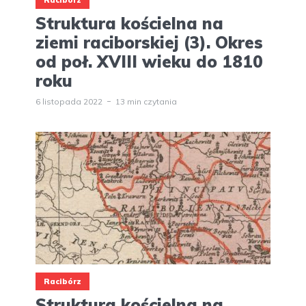
Racibórz
Struktura kościelna na
ziemi raciborskiej (3). Okres
od poł. XVIII wieku do 1810
roku
6 listopada 2022
13 min czytania
Racibórz
Struktura kościelna na