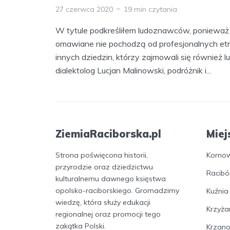
27 czerwca 2020
19 min czytania
W tytule podkreśliłem ludoznawców, ponieważ 
omawiane nie pochodzą od profesjonalnych etn
innych dziedzin, którzy zajmowali się również
dialektolog Lucjan Malinowski, podróżnik i...
ZiemiaRaciborska.pl
Miej
Strona poświęcona historii,
Korno
przyrodzie oraz dziedzictwu
Racibó
kulturalnemu dawnego księstwa
opolsko-raciborskiego. Gromadzimy
Kuźnia
wiedzę, która służy edukacji
Krzyża
regionalnej oraz promocji tego
zakątka Polski.
Krzan