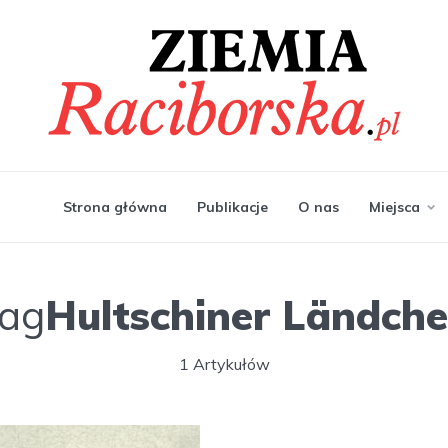
Strona główna
Publikacje
O nas
Miejsca
ag
Hultschiner Ländch
1 Artykułów