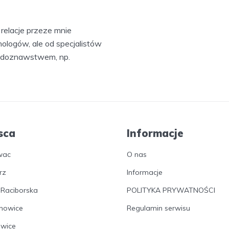
relacje przeze mnie
ologów, ale od specjalistów
 ludoznawstwem, np.
sca
Informacje
wac
O nas
rz
Informacje
 Raciborska
POLITYKA PRYWATNOŚCI
nowice
Regulamin serwisu
owice