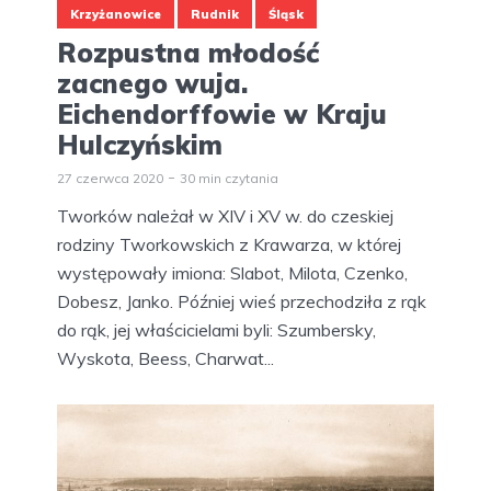
Krzyżanowice
Rudnik
Śląsk
Rozpustna młodość
zacnego wuja.
Eichendorffowie w Kraju
Hulczyńskim
27 czerwca 2020
30 min czytania
Tworków należał w XIV i XV w. do czeskiej
rodziny Tworkowskich z Krawarza, w której
występowały imiona: Slabot, Milota, Czenko,
Dobesz, Janko. Później wieś przechodziła z rąk
do rąk, jej właścicielami byli: Szumbersky,
Wyskota, Beess, Charwat...