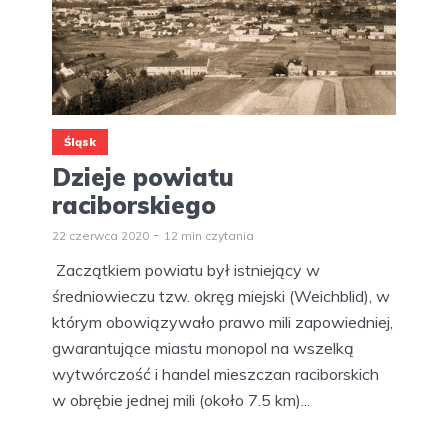
Śląsk
Dzieje powiatu
raciborskiego
22 czerwca 2020
12 min czytania
Zaczątkiem powiatu był istniejący w
średniowieczu tzw. okręg miejski (Weichblid), w
którym obowiązywało prawo mili zapowiedniej,
gwarantujące miastu monopol na wszelką
wytwórczość i handel mieszczan raciborskich
w obrębie jednej mili (około 7.5 km)...