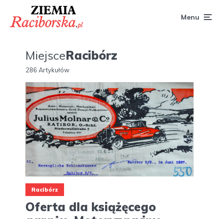
Menu
Miejsce
Racibórz
286 Artykułów
Racibórz
Oferta dla książęcego