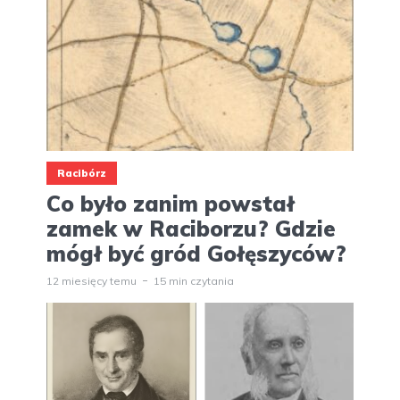
Racibórz
Co było zanim powstał
zamek w Raciborzu? Gdzie
mógł być gród Gołęszyców?
12 miesięcy temu
15 min czytania