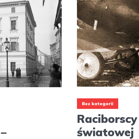
Bez kategorii
Raciborscy 
 –
światowej