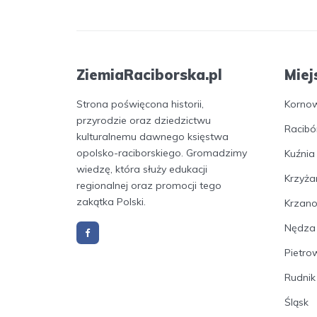
ZiemiaRaciborska.pl
Miej
Strona poświęcona historii,
Korno
przyrodzie oraz dziedzictwu
Racibó
kulturalnemu dawnego księstwa
opolsko-raciborskiego. Gromadzimy
Kuźnia
wiedzę, która służy edukacji
Krzyża
regionalnej oraz promocji tego
zakątka Polski.
Krzan
Nędza
Pietro
Rudnik
Śląsk