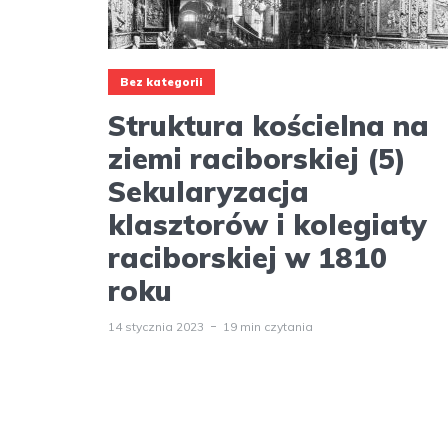
Bez kategorii
Struktura kościelna na
ziemi raciborskiej (5)
Sekularyzacja
klasztorów i kolegiaty
raciborskiej w 1810
roku
14 stycznia 2023
19 min czytania