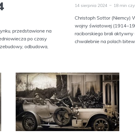
4
14 sierpnia 2024
18 min czy
Christoph Sottor (Niemcy) 
wojny światowej (1914–191
 rynku, przedstawione na
raciborskiego brali aktywny 
średniowiecza po czasy
chwalebnie na polach bitew.
rzebudowy, odbudowa,