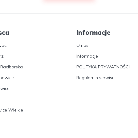
sca
Informacje
wac
O nas
rz
Informacje
 Raciborska
POLITYKA PRYWATNOŚCI
nowice
Regulamin serwisu
owice
wice Wielkie