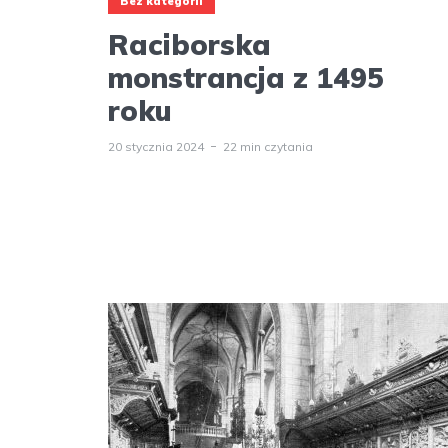
Bez kategorii
Raciborska
monstrancja z 1495
roku
20 stycznia 2024
22 min czytania