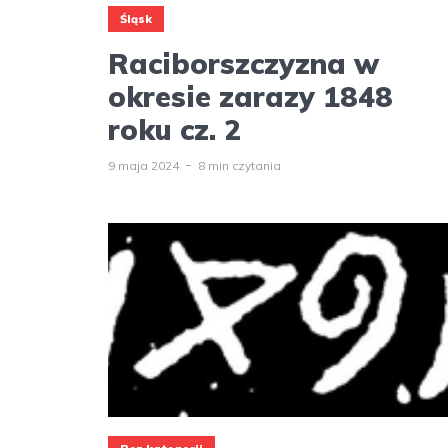
Śląsk
Raciborszczyzna w
okresie zarazy 1848
roku cz. 2
9 maja 2024
8 min czytania