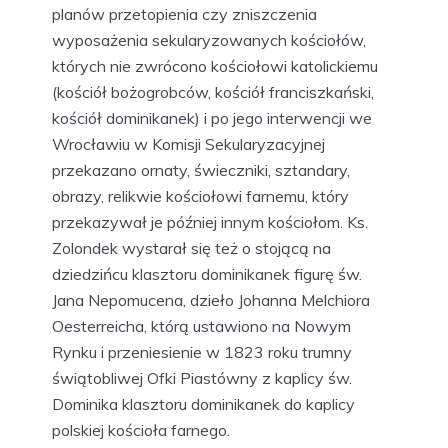
planów przetopienia czy zniszczenia
wyposażenia sekularyzowanych kościołów,
których nie zwrócono kościołowi katolickiemu
(kościół bożogrobców, kościół franciszkański,
kościół dominikanek) i po jego interwencji we
Wrocławiu w Komisji Sekularyzacyjnej
przekazano ornaty, świeczniki, sztandary,
obrazy, relikwie kościołowi farnemu, który
przekazywał je później innym kościołom. Ks.
Zolondek wystarał się też o stojącą na
dziedzińcu klasztoru dominikanek figurę św.
Jana Nepomucena, dzieło Johanna Melchiora
Oesterreicha, którą ustawiono na Nowym
Rynku i przeniesienie w 1823 roku trumny
świątobliwej Ofki Piastówny z kaplicy św.
Dominika klasztoru dominikanek do kaplicy
polskiej kościoła farnego.