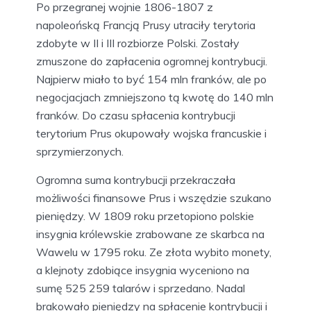
Po przegranej wojnie 1806-1807 z
napoleońską Francją Prusy utraciły terytoria
zdobyte w II i III rozbiorze Polski. Zostały
zmuszone do zapłacenia ogromnej kontrybucji.
Najpierw miało to być 154 mln franków, ale po
negocjacjach zmniejszono tą kwotę do 140 mln
franków. Do czasu spłacenia kontrybucji
terytorium Prus okupowały wojska francuskie i
sprzymierzonych.
Ogromna suma kontrybucji przekraczała
możliwości finansowe Prus i wszędzie szukano
pieniędzy. W 1809 roku przetopiono polskie
insygnia królewskie zrabowane ze skarbca na
Wawelu w 1795 roku. Ze złota wybito monety,
a klejnoty zdobiące insygnia wyceniono na
sumę 525 259 talarów i sprzedano. Nadal
brakowało pieniędzy na spłacenie kontrybucji i