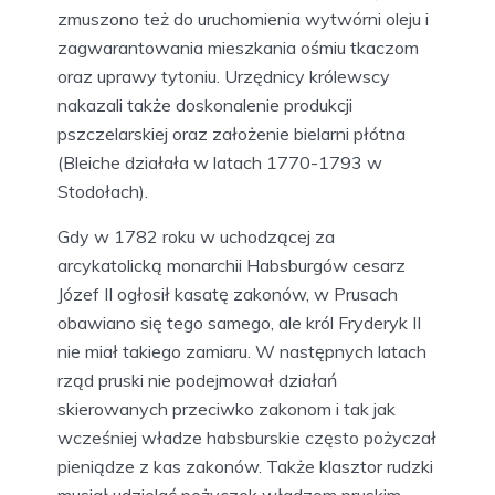
zmuszono też do uruchomienia wytwórni oleju i
zagwarantowania mieszkania ośmiu tkaczom
oraz uprawy tytoniu. Urzędnicy królewscy
nakazali także doskonalenie produkcji
pszczelarskiej oraz założenie bielarni płótna
(Bleiche działała w latach 1770-1793 w
Stodołach).
Gdy w 1782 roku w uchodzącej za
arcykatolicką monarchii Habsburgów cesarz
Józef II ogłosił kasatę zakonów, w Prusach
obawiano się tego samego, ale król Fryderyk II
nie miał takiego zamiaru. W następnych latach
rząd pruski nie podejmował działań
skierowanych przeciwko zakonom i tak jak
wcześniej władze habsburskie często pożyczał
pieniądze z kas zakonów. Także klasztor rudzki