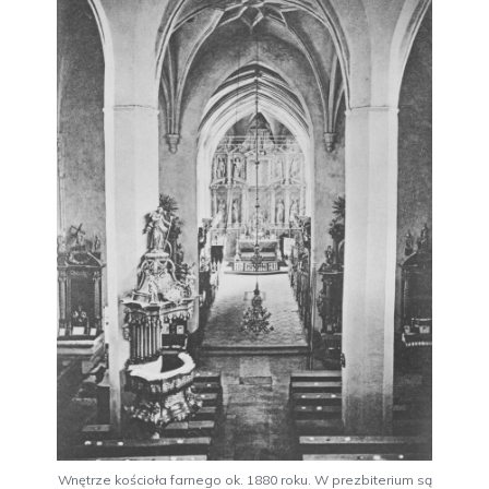
Wnętrze kościoła farnego ok. 1880 roku. W prezbiterium są