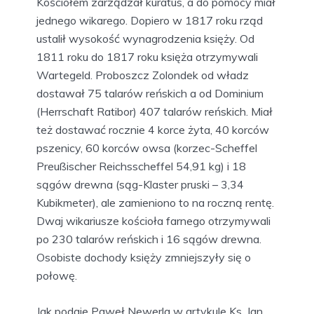
Kościołem zarządzał kuratus, a do pomocy miał
jednego wikarego. Dopiero w 1817 roku rząd
ustalił wysokość wynagrodzenia księży. Od
1811 roku do 1817 roku księża otrzymywali
Wartegeld. Proboszcz Zolondek od władz
dostawał 75 talarów reńskich a od Dominium
(Herrschaft Ratibor) 407 talarów reńskich. Miał
też dostawać rocznie 4 korce żyta, 40 korców
pszenicy, 60 korców owsa (korzec-Scheffel
Preußischer Reichsscheffel 54,91 kg) i 18
sągów drewna (sąg-Klaster pruski – 3,34
Kubikmeter), ale zamieniono to na roczną rentę.
Dwaj wikariusze kościoła farnego otrzymywali
po 230 talarów reńskich i 16 sągów drewna.
Osobiste dochody księży zmniejszyły się o
połowę.
Jak podaje Paweł Newerla w artykule Ks. Jan