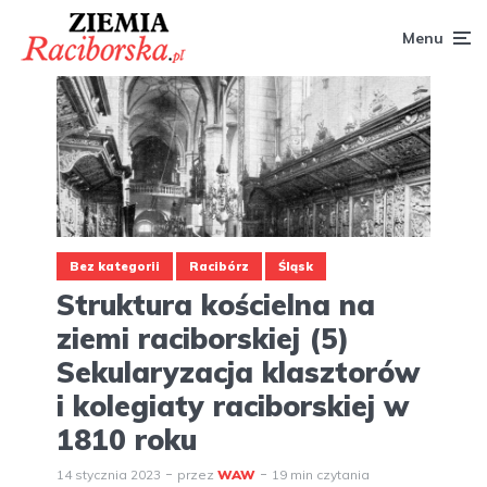
Menu
Bez kategorii
Racibórz
Śląsk
Struktura kościelna na
ziemi raciborskiej (5)
Sekularyzacja klasztorów
i kolegiaty raciborskiej w
1810 roku
14 stycznia 2023
przez
WAW
19 min czytania