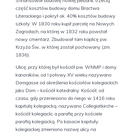
Sfinansował budowę nowej plebanii, trzecią
część kosztów budowy domu Bractwa
Literackiego i pokrył ok. 40% kosztów budowy
szkoły. W 1830 roku kupił parcelę na Nowych
Zagrodach, na której w 1832 roku powstał
nowy cmentarz. Zbudował tam kaplicę pw.
Krzyża Św., w której został pochowany (zm.
1836).
Ulicę, przy której był kościół pw. WNMP i domy
kanoników, od I połowy XV wieku nazywano
Domgasse od określenia kościołów kolegiackich
jako Dom – kościół katedralny. Kościół, od
czasu, gdy przeniesiono do niego w 1416 roku
kapitułę kolegiacką, nazywano Collegiatkirche –
kościół kolegiacki, a parafię przy kościele
parafią kolegiacką. Po kasacie kapituły
kolegiackiej zmieniono nazwę ulicy na