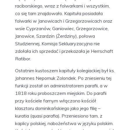
raciborskiego, wraz z folwarkami i wszystkim,
co się tam znajdowało. Kapituła posiadała
folwarki w Janowicach i Grzegorzowicach oraz
wsie Cyprzanów, Ganiowiec, Grzegorzowice,
Janowice, Szardzin (Żerdziny), połowa
Studziennej. Komisja Sekluaryzacyjna nie
zdołała ich sprzedać i przekazała je Herrschaft
Ratibor.
Ostatnim kustoszem kapituły kolegiackiej był ks.
Johannes Nepomuk Zolondek. Po zniesieniu tej
funkcji został on administratorem parafii, a w
1818 roku proboszczem miejskim. Do parafii
przy kościele farnym włączono kościół
klasztoru dominikańskiego jako jego filię –
kuratia (quasi parafia). Przeniesiono tam, z
kaplicy polskiej, nabożeństwa w języku polskim.