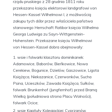
rządu pruskiego z 28 grudnia 1811 roku
przekazano księciu elektorowi landgrafowi von
Hessen-Kassel Wilhelmowi I, z możliwością
zakupu tych dóbr przez właściciela państwa
stanowego Herrschaft Ratibor księcia Wilhelma
Georga Ludwiga zu Sayn-Wittgenstein-
Hohenstein. Przekazane księciu Wilhelmowi
von Hessen-Kassel dobra obejmowały:
wsie i folwarki klasztoru dominikanek:
Adamowice, Baborów, Bieńkowice, Nowa
Cerekiew, Bogunice, Dzielów, Gaszowice, Ligota
Książęca, Niekazanice, Czerwonków, Sucha
Psina, Ucieszków, Zawada Książęca, Sułków,
folwark Brunkenhof (Jungfernhof) przed Bramą
Wielką (południowa strona Placu Wolności),
folwark Ocice;
wsie Kapituły Kolegiackiej: Cyprzanów,