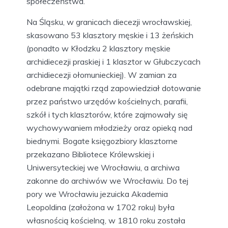
społeczeństwa.
Na Śląsku, w granicach diecezji wrocławskiej,
skasowano 53 klasztory męskie i 13 żeńskich
(ponadto w Kłodzku 2 klasztory męskie
archidiecezji praskiej i 1 klasztor w Głubczycach
archidiecezji ołomunieckiej). W zamian za
odebrane majątki rząd zapowiedział dotowanie
przez państwo urzędów kościelnych, parafii,
szkół i tych klasztorów, które zajmowały się
wychowywaniem młodzieży oraz opieką nad
biednymi. Bogate księgozbiory klasztorne
przekazano Bibliotece Królewskiej i
Uniwersyteckiej we Wrocławiu, a archiwa
zakonne do archiwów we Wrocławiu. Do tej
pory we Wrocławiu jezuicka Akademia
Leopoldina (założona w 1702 roku) była
własnością kościelną, w 1810 roku została