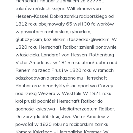
Herrschaft Ratibor z zamkiem za 627751
talarów reńskich księciu Wilhelmowi von
Hessen-Kassel. Dobra zamku raciborskiego od
1812 roku obejmowały 65 wsi i 30 folwarków
w powiatach raciborskim, rybnickim,
głubczyckim, kozielskim i toszecko-gliwickim. W
1820 roku Herrschaft Ratibor zmienił ponownie
właściciela. Landgraf von Hessen-Rothenburg
Victor Amadeusz w 1815 roku utracił dobra nad
Renem na rzecz Prus i w 1820 roku w ramach
odszkodowania przekazano mu Herrschaft
Ratibor oraz benedyktyńskie opactwo Corvey
nad rzeką Wezera w Westfalii. W 1821 roku
król pruski podniósł Herrschaft Ratibor do
godności księstwa – Mediatherzogtum Ratibor.
Do zarządu dóbr księstwa Victor Amadeusz
powołał w 1820 roku na raciborskim zamku
Komorę Książęcą – Herzogliche Kammer. W