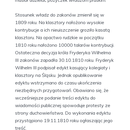
musiał udzielać pożyczek władzom pruskim.
Stosunek władz do zakonów zmienił się w
1809 roku. Na klasztory nałożono wysokie
kontrybucje a ich nieuiszczenie groziło kasatą
klasztoru. Na opactwo rudzkie w początku
1810 roku nałożono 10000 talarów kontrybucji.
Ostateczna decyzja króla Fryderyka Wilhelma
III zakonów zapadła 30.10.1810 roku. Fryderyk
Wilhelm III podpisał edykt kasujący kolegiaty i
klasztory na Śląsku. Jednak opublikowanie
edyktu wstrzymano do czasu ukończenia
niezbędnych przygotowań. Obawiano się, że
wcześniejsze podanie treści edyktu do
wiadomości publicznej spowoduje protesty ze
strony duchowieństwa. Do wykonania edyktu
przystąpiono 19.11.1810 roku ogłaszając jego
treść.