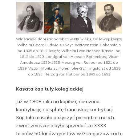
Właściciele dóbr raciborskich w XIX wieku. Od lewej: książę
Wilhelm Georg Ludwig zu Sayn-Wittgenstein-Hohenstein
od 1805 do 1812; książę Wilhelm I von Hessen-Kassel od
1812 do 1820; Landgraf von Hessen-Rothenburg Victor
Amadeusz 1820-1825, Herzog von Ratibor od 1821 do
1839, Victor I Moritz zu Hohenlohe-Schillingsfürst od 1825
do 1893, Herzog von Ratibor od 1840 do 1893
Kasata kapituły kolegiackiej
Już w 1808 roku na kapitułę nałożono
kontrybucję na spłatę francuskiej kontrybucji.
Kapituła musiała pożyczyć pieniądze i na ich
zwrot zmuszona była sprzedać za 3333
talarów 50 łanów gruntów w Grzegorzowicach.