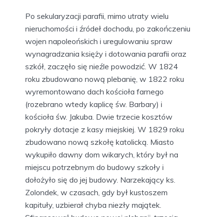
Po sekularyzacji parafii, mimo utraty wielu
nieruchomości i źródeł dochodu, po zakończeniu
wojen napoleońskich i uregulowaniu spraw
wynagradzania księży i dotowania parafii oraz
szkół, zaczęło się nieźle powodzić. W 1824
roku zbudowano nową plebanię, w 1822 roku
wyremontowano dach kościoła farnego
(rozebrano wtedy kaplicę św. Barbary) i
kościoła św. Jakuba. Dwie trzecie kosztów
pokryły dotacje z kasy miejskiej. W 1829 roku
zbudowano nową szkołę katolicką. Miasto
wykupiło dawny dom wikarych, który był na
miejscu potrzebnym do budowy szkoły i
dołożyło się do jej budowy. Narzekający ks.
Zolondek, w czasach, gdy był kustoszem
kapituły, uzbierał chyba niezły majątek.