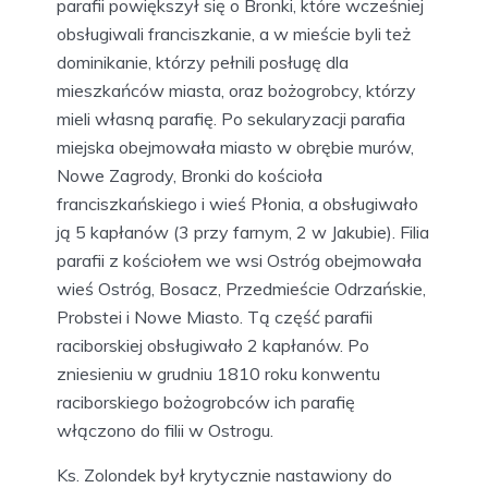
parafii powiększył się o Bronki, które wcześniej
obsługiwali franciszkanie, a w mieście byli też
dominikanie, którzy pełnili posługę dla
mieszkańców miasta, oraz bożogrobcy, którzy
mieli własną parafię. Po sekularyzacji parafia
miejska obejmowała miasto w obrębie murów,
Nowe Zagrody, Bronki do kościoła
franciszkańskiego i wieś Płonia, a obsługiwało
ją 5 kapłanów (3 przy farnym, 2 w Jakubie). Filia
parafii z kościołem we wsi Ostróg obejmowała
wieś Ostróg, Bosacz, Przedmieście Odrzańskie,
Probstei i Nowe Miasto. Tą część parafii
raciborskiej obsługiwało 2 kapłanów. Po
zniesieniu w grudniu 1810 roku konwentu
raciborskiego bożogrobców ich parafię
włączono do filii w Ostrogu.
Ks. Zolondek był krytycznie nastawiony do