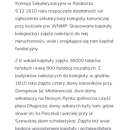
Komisja Sekularyzacyjna w Raciborzu
5.12.1810 roku rozpoczęła działalność od
ogłoszenia sekularyzacji kolegiaty kanoniczej
przy kościele pw. WNMP. Skasowano kapitułę
kolegiacką i zajęto należące do niej
nieruchomości, wsie i znajdujące się tam kapitał
fundacyjny.
Z 6 wikarii kapituły zajęto 36000 talarów
reńskich i kasę 900 fundacji mszalnych. Z
budynków należących do kolegiaty w grudniu
1810 roku zajęto cztery domy kanoników przy
Domgasse (ul. Mickiewicza), dwa domy
wikariuszy na Nowym Rynku (północna część
placu Długosza; domy wikarych były tam, gdzie
skwer im. ks.Pieczka) i parcelę przy ul.
Szewskiej (dom scholastyka). Zajęto też wsie
będące uposażeniem kapituły i archiprezbitera