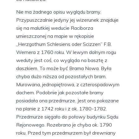
Nie ma żadnego opisu wyglądu bramy.
Przypuszczalnie jedyny jej wizerunek znajduje
się na malutkiej weducie Raciborza
umieszczonej na mapie w rękopisie
„Herzgothum Schlesiens oder Scizzen” F.B.
Wernera z 1760 roku. W lewym dolnym rogu
weduty jest coś, co wygląda na basztę z
daszkiem. To może być Brama Nowa. Była
chyba dużo niższa od pozostałych bram.
Murowana, jednopiętrowa, z czterospadowym
dachem. Podobnie jak pozostałe bramy
posiadała ona przedmurze. Jest ono pokazane
na planie z 1742 roku i z ok. 1780-1782.
Przedmurze sięgało do połowy budynku Sądu
Rejonowego. Rozebrano je chyba ok. 1790
roku. Przed tym przedmurzem był drewniany