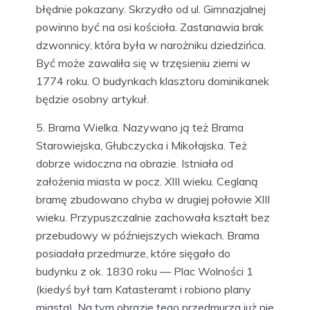
błędnie pokazany. Skrzydło od ul. Gimnazjalnej
powinno być na osi kościoła. Zastanawia brak
dzwonnicy, która była w narożniku dziedzińca.
Być może zawaliła się w trzęsieniu ziemi w
1774 roku. O budynkach klasztoru dominikanek
będzie osobny artykuł.
5. Brama Wielka. Nazywano ją też Brama
Starowiejska, Głubczycka i Mikołajska. Też
dobrze widoczna na obrazie. Istniała od
założenia miasta w pocz. XIII wieku. Ceglaną
bramę zbudowano chyba w drugiej połowie XIII
wieku. Przypuszczalnie zachowała kształt bez
przebudowy w późniejszych wiekach. Brama
posiadała przedmurze, które sięgało do
budynku z ok. 1830 roku — Plac Wolności 1
(kiedyś był tam Katasteramt i robiono plany
miasta). Na tym obrazie tego przedmurza już nie