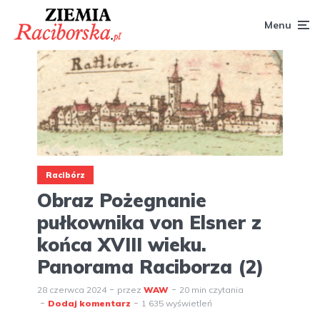
Menu
Racibórz
Obraz Pożegnanie
pułkownika von Elsner z
końca XVIII wieku.
Panorama Raciborza (2)
28 czerwca 2024
przez
WAW
20 min czytania
Dodaj komentarz
1 635 wyświetleń