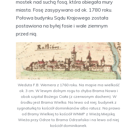
mostek nad suchą fosą, która obiegała mury
miasta. Fosę zasypywano od ok. 1780 roku.
Połowa budynku Sądu Krajowego została
postawiona na byłej fosie i wale ziemnym
przed nią.
Weduta F.B. Wernera z 1760 roku. Na mapie ma wielkość
ok. 3 cm. W lewym dolnym rogu to chyba Brama Nowa i
obok szpital Bożego Ciała (z czerwonym dachem). W
środku jest Brama Wielka. Na lewo od niej, budynek z
sygnaturką to kościół dominikanów albo ratusz. Na prawo
od Bramy Wielkiej to kościół WNMP z Wieżą Miejską.
Wieża przy Odrze to Brama Odrzańska i na lewo od niej
kościół dominikanek.