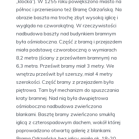
„klocka”). W 1255 roku powiększono miasto na
północ i przeniesiono też Bramę Odrzańską. Na
obrazie baszta ma trochę zbyt wysoką iglicę i
wygląda na czworokątną. W rzeczywistości
nadbudowa baszty nad budynkiem bramnym
była ośmioboczna. Część z bramą i przejazdem
miała podstawę czworoboczną o wymiarach
8,2 metra (ściany z prześwitem bramnym) na
6,3 metra. Prześwit bramy miał 3 metry. We
wnętrzu prześwit był szerszy, miał 4 metry
szerokości. Część bramy z przejazdem była
piętrowa. Tam był mechanizm do spuszczania
kraty bramnej. Nad nią była dwupiętrowa
ośmioboczna nadbudowa zwieńczona
blankami. Basztę bramy zwieńczono smukłą
iglicą z czterospadowym dachem, wokół której
poprowadzono otwartą galerię z blankami.
Brama Odrzańska, bez iglicy, miała ok. 18-20