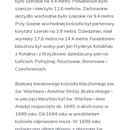
było szerokie na 9,4 metry. Południowe było
szersze i mierzyło 11,6 metrów. Zachowane
skrzydło wschodnie było szerokie na 9,4 metra.
Przy ścianie wschodniej kościoła był parterowy
korytarz szeroki na 3,8 metra. Dziedziniec miał
wymiary 17,6 metra na 14,4 metra. Fundatorem
klasztoru był wolny pan Jan Fryderyk Kotuliński
z Kotulina i z Krzyżkowic dziedziczny pan na
Łańcach, Pstrążnej, Rzuchowie, Boronowie i
Czechowicach.
Budowę barokowego kościoła klasztornego pw.
św. Wacława i Aniołów Stróży (liczba mnoga –
w pieczęci klasztoru był św. Wacław i dwa
Anioły) rozpoczęto ok. 1690, a ukończono w
1699 roku. Od 1694 roku w prezbiterium
kościoła odprawiano msze. W 1699 roku
poświęcono ołtarz główny z obrazami św.