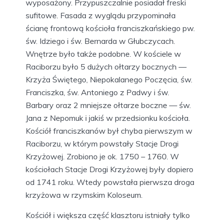
wyposażony. Przypuszczalnie posiadał freski
sufitowe. Fasada z wyglądu przypominała
ścianę frontową kościoła franciszkańskiego pw.
św. Idziego i św. Bernarda w Głubczycach.
Wnętrze było także podobne. W kościele w
Raciborzu było 5 dużych ołtarzy bocznych —
Krzyża Świętego, Niepokalanego Poczęcia, św.
Franciszka, św. Antoniego z Padwy i św.
Barbary oraz 2 mniejsze ołtarze boczne — św.
Jana z Nepomuk i jakiś w przedsionku kościoła.
Kościół franciszkanów był chyba pierwszym w
Raciborzu, w którym powstały Stacje Drogi
Krzyżowej. Zrobiono je ok. 1750 – 1760. W
kościołach Stacje Drogi Krzyżowej były dopiero
od 1741 roku. Wtedy powstała pierwsza droga
krzyżowa w rzymskim Koloseum.
Kościół i większa część klasztoru istniały tylko