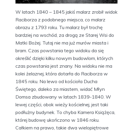
W latach 1840 – 1845 jakiś malarz zrobił widok
Raciborza z podobnego miejsca, co malarz
obrazu z 1793 roku. Tu malarz był trochę
bardziej na wschód, za drogą ze Starej Wsi do
Matki Bożej. Tutaj nie ma już murów miasta i
bram. Czas powstania tego widoku da się
określić dzięki kilku nowym budowlom, których
czas powstania jest znany. Na widoku nie ma
kolei żelaznej, która dotarła do Raciborza w
1845 roku. Na lewo od kościoła Ducha
Świętego, daleko za miastem, widać Młyn
Domsa zbudowany w latach 1839-1840. W
lewej części, obok wieży kościelnej, jest taki
podłużny budynek. To chyba Kamera Książęca,
której budowę ukończono w 1846 roku.
Całkiem na prawo, takie dwa wielopiętrowe