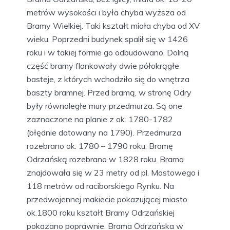
metrów wysokości i była chyba wyższa od
Bramy Wielkiej. Taki kształt miała chyba od XV
wieku. Poprzedni budynek spalił się w 1426
roku i w takiej formie go odbudowano. Dolną
część bramy flankowały dwie półokrągłe
basteje, z których wchodziło się do wnętrza
baszty bramnej. Przed bramą, w stronę Odry
były równoległe mury przedmurza. Są one
zaznaczone na planie z ok. 1780-1782
(błędnie datowany na 1790). Przedmurza
rozebrano ok. 1780 – 1790 roku. Bramę
Odrzańską rozebrano w 1828 roku. Brama
znajdowała się w 23 metry od pl. Mostowego i
118 metrów od raciborskiego Rynku. Na
przedwojennej makiecie pokazującej miasto
ok.1800 roku kształt Bramy Odrzańskiej
pokazano poprawnie. Brama Odrzańska w