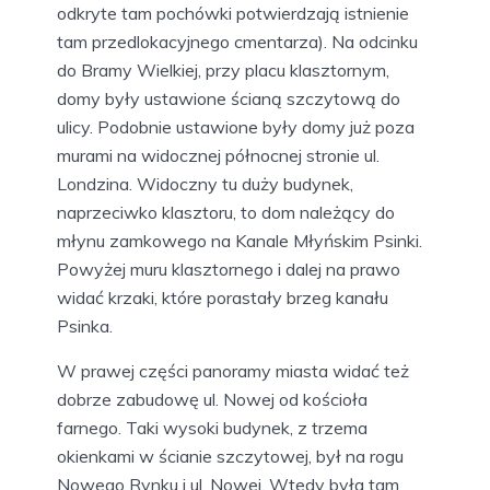
odkryte tam pochówki potwierdzają istnienie
tam przedlokacyjnego cmentarza). Na odcinku
do Bramy Wielkiej, przy placu klasztornym,
domy były ustawione ścianą szczytową do
ulicy. Podobnie ustawione były domy już poza
murami na widocznej północnej stronie ul.
Londzina. Widoczny tu duży budynek,
naprzeciwko klasztoru, to dom należący do
młynu zamkowego na Kanale Młyńskim Psinki.
Powyżej muru klasztornego i dalej na prawo
widać krzaki, które porastały brzeg kanału
Psinka.
W prawej części panoramy miasta widać też
dobrze zabudowę ul. Nowej od kościoła
farnego. Taki wysoki budynek, z trzema
okienkami w ścianie szczytowej, był na rogu
Nowego Rynku i ul. Nowej. Wtedy była tam