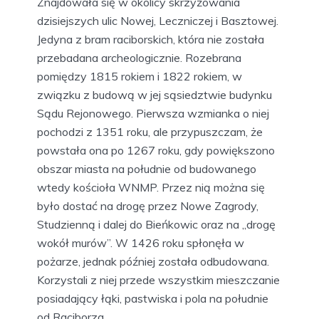
Znajdowała się w okolicy skrzyżowania
dzisiejszych ulic Nowej, Leczniczej i Basztowej.
Jedyna z bram raciborskich, która nie została
przebadana archeologicznie. Rozebrana
pomiędzy 1815 rokiem i 1822 rokiem, w
związku z budową w jej sąsiedztwie budynku
Sądu Rejonowego. Pierwsza wzmianka o niej
pochodzi z 1351 roku, ale przypuszczam, że
powstała ona po 1267 roku, gdy powiększono
obszar miasta na południe od budowanego
wtedy kościoła WNMP. Przez nią można się
było dostać na drogę przez Nowe Zagrody,
Studzienną i dalej do Bieńkowic oraz na „drogę
wokół murów”. W 1426 roku spłonęła w
pożarze, jednak później została odbudowana.
Korzystali z niej przede wszystkim mieszczanie
posiadający łąki, pastwiska i pola na południe
od Raciborza.