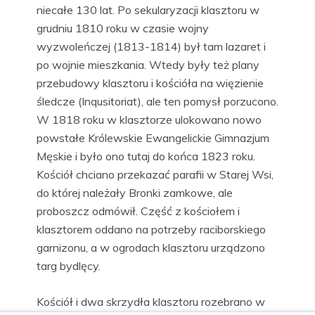
niecałe 130 lat. Po sekularyzacji klasztoru w
grudniu 1810 roku w czasie wojny
wyzwoleńczej (1813-1814) był tam lazaret i
po wojnie mieszkania. Wtedy były też plany
przebudowy klasztoru i kościóła na więzienie
śledcze (Inqusitoriat), ale ten pomysł porzucono.
W 1818 roku w klasztorze ulokowano nowo
powstałe Królewskie Ewangelickie Gimnazjum
Męskie i było ono tutaj do końca 1823 roku.
Kościół chciano przekazać parafii w Starej Wsi,
do której należały Bronki zamkowe, ale
proboszcz odmówił. Część z kościołem i
klasztorem oddano na potrzeby raciborskiego
garnizonu, a w ogrodach klasztoru urządzono
targ bydlęcy.
Kościół i dwa skrzydła klasztoru rozebrano w