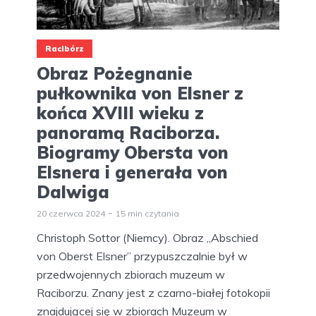
Racibórz
Obraz Pożegnanie
pułkownika von Elsner z
końca XVIII wieku z
panoramą Raciborza.
Biogramy Obersta von
Elsnera i generała von
Dalwiga
20 czerwca 2024
15 min czytania
Christoph Sottor (Niemcy). Obraz „Abschied
von Oberst Elsner” przypuszczalnie był w
przedwojennych zbiorach muzeum w
Raciborzu. Znany jest z czarno-białej fotokopii
znajdującej się w zbiorach Muzeum w