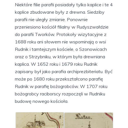
Niektóre filie parafii posiadały tylko kaplice i te 4
kaplice zbudowane były z drewna. Siedziby
parafii nie uległy zmianie. Ponownie
przeniesiono kościół filialny w Rudyszwałdzie
do parafii Tworków. Protokoły wizytacyjne z
1688 roku ani słowem nie wspominają o wsi
Rudnik i tamtejszym kościele, o Szonowicach
oraz o Strzybniku, w którym była drewniana
kaplica. W 1652 roku i 1679 roku Rudnik
zapisany był jako parafia archiprezbiteriatu. Być
może po 1680 roku przekształcono parafię
Rudnik w parafię bożogrobców. W 1707 roku
bożogrobcy raciborscy rozpoczęli w Rudniku
budowę nowego kościoła.