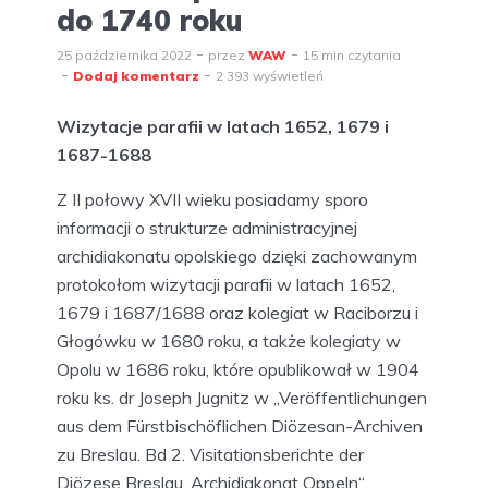
do 1740 roku
25 października 2022
przez
WAW
15 min czytania
Dodaj komentarz
2 393 wyświetleń
Wizytacje parafii w latach 1652, 1679 i
1687-1688
Z II połowy XVII wieku posiadamy sporo
informacji o strukturze administracyjnej
archidiakonatu opolskiego dzięki zachowanym
protokołom wizytacji parafii w latach 1652,
1679 i 1687/1688 oraz kolegiat w Raciborzu i
Głogówku w 1680 roku, a także kolegiaty w
Opolu w 1686 roku, które opublikował w 1904
roku ks. dr Joseph Jugnitz w „Veröffentlichungen
aus dem Fürstbischöflichen Diözesan-Archiven
zu Breslau. Bd 2. Visitationsberichte der
Diözese Breslau. Archidiakonat Oppeln“.