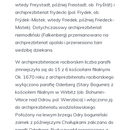
wtedy Freystadt, później Freistadt, ob. Fryštát) i
archiprezbiteriat frydecki (pol. Frydek, ob.
Frýdek-Mistek, wtedy Friedek, później Friedeck-
Mistek). Dotychczasowy archiprezbiteriat
niemodliński (Falkenberg) przemianowano na
archprezbiteriat opolski i przeniesiono tam
siedzibę dziekana.
W archiprezbiteriacie raciborskim liczba parafii
zmniejszyła się do 15 z 6 kościołami filialnymi.
Ok. 1670 roku z archiprezbiteriatu raciborskiego
wyłączono parafię Oderberg (Stary Bogumin) z
kościołem filialnym w Wirbitz (ob. Bohumin-
Vrbice nad Odrou, pol. Wierzbica) i włączono ją
do archiprezbiteriatu wodzisławskiego.
Położony na lewym brzegu Odry bogumiński
zamek z późniejszymi Chałupkami zaliczano do
parafii Oderberg. Rudyszwałd przeniesiono z