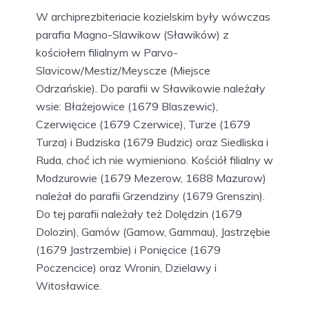
W archiprezbiteriacie kozielskim były wówczas
parafia Magno-Slawikow (Sławików) z
kościołem filialnym w Parvo-
Slavicow/Mestiz/Meyscze (Miejsce
Odrzańskie). Do parafii w Sławikowie należały
wsie: Błażejowice (1679 Blaszewic),
Czerwięcice (1679 Czerwice), Turze (1679
Turza) i Budziska (1679 Budzic) oraz Siedliska i
Ruda, choć ich nie wymieniono. Kościół filialny w
Modzurowie (1679 Mezerow, 1688 Mazurow)
należał do parafii Grzendziny (1679 Grenszin).
Do tej parafii należały też Dolędzin (1679
Dolozin), Gamów (Gamow, Gammau), Jastrzębie
(1679 Jastrzembie) i Ponięcice (1679
Poczencice) oraz Wronin, Dzielawy i
Witosławice.