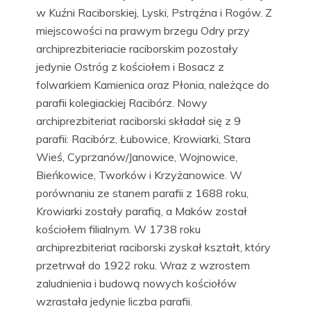
w Kuźni Raciborskiej, Lyski, Pstrążna i Rogów. Z
miejscowości na prawym brzegu Odry przy
archiprezbiteriacie raciborskim pozostały
jedynie Ostróg z kościołem i Bosacz z
folwarkiem Kamienica oraz Płonia, należące do
parafii kolegiackiej Racibórz. Nowy
archiprezbiteriat raciborski składał się z 9
parafii: Racibórz, Łubowice, Krowiarki, Stara
Wieś, Cyprzanów/Janowice, Wojnowice,
Bieńkowice, Tworków i Krzyżanowice. W
porównaniu ze stanem parafii z 1688 roku,
Krowiarki zostały parafią, a Maków został
kościołem filialnym. W 1738 roku
archiprezbiteriat raciborski zyskał kształt, który
przetrwał do 1922 roku. Wraz z wzrostem
zaludnienia i budową nowych kościołów
wzrastała jedynie liczba parafii.