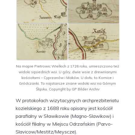
Na mapie Pietrowic Wielkich z 1726 roku, umieszczono też
widoki sąsiednich wsi. U góry, dwie wsie z drewnianymi
kościołami – Cyprzanów i Maków. U dołu, to Kornice i
Gródczanki. To najstarsze znane widoki wsi na Górnym
Śląsku. Copyright by GP Bilder Archiv
W protokołach wizytacyjnych archprezbiteriatu
kozielskiego z 1688 roku opisany jest kościół
parafialny w Sławikowie (Magno-Slawikow) i
kościół filialny w Miejscu Odrzańskim (Parvo-
Slavicow/Mestitz/Meyscze).