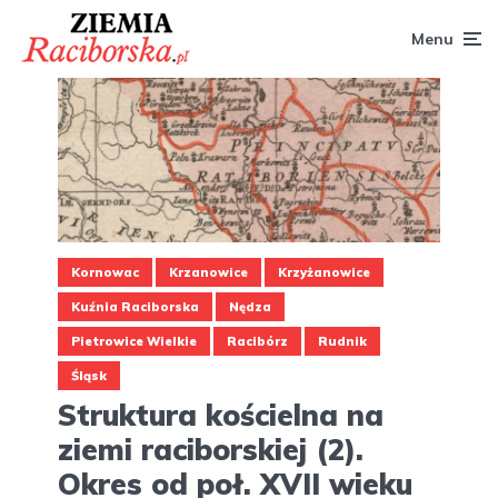
Menu
Kornowac
Krzanowice
Krzyżanowice
Kuźnia Raciborska
Nędza
Pietrowice Wielkie
Racibórz
Rudnik
Śląsk
Struktura kościelna na
ziemi raciborskiej (2).
Okres od poł. XVII wieku