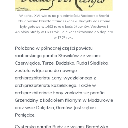
W końcu XVII wieku na przedmieściu Raciborza Bronki
zbudowano klasztor franciszkański. Budynki klasztorne
były gotowe w 1692 roku a kościół pw. św. Wacława i
Aniołów Stróży w 1699 roku, ale konsekrowano go dopiero
w 1707 roku.
Położona w północnej części powiatu
raciborskiego parafia Sławików ze wsiami
Czerwięcice, Turze, Budziska, Ruda i Siedliska,
została włączona do nowego
archiprezbiteriatu Łany, wydzielonego z
archiprezbiteriatu kozielskiego. Także w
archiprezbiteriacie Łany znalazła się parafia
Grzendziny z kościołem filialnym w Modzurowie
oraz wsie Dolędzin, Gamów, Jastrzębie i
Ponięcice.
Cysterska parafia Rudy ze wsiami Bargłówka,