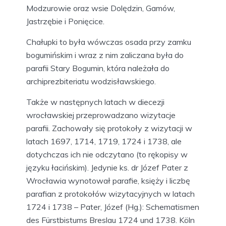
Modzurowie oraz wsie Dolędzin, Gamów,
Jastrzębie i Ponięcice.
Chałupki to była wówczas osada przy zamku
bogumińskim i wraz z nim zaliczana była do
parafii Stary Bogumin, która należała do
archiprezbiteriatu wodzisławskiego.
Także w następnych latach w diecezji
wrocławskiej przeprowadzano wizytacje
parafii. Zachowały się protokoły z wizytacji w
latach 1697, 1714, 1719, 1724 i 1738, ale
dotychczas ich nie odczytano (to rękopisy w
języku łacińskim). Jedynie ks. dr Józef Pater z
Wrocławia wynotował parafie, księży i liczbę
parafian z protokołów wizytacyjnych w latach
1724 i 1738 – Pater, Józef (Hg.): Schematismen
des Fürstbistums Breslau 1724 und 1738. Köln