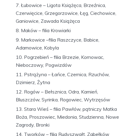
Łubowice – Ligota Książęca, Brzeźnica,
Czerwięcice, Grzegorzowice, Łęg, Ciechowice,
Ganiowice, Zawada Książęca
Maków – filia Krowiarki
Markowice –filia Raszczyce, Babice,
Adamowice, Kobyla
Pogrzebień – filia Brzezie, Kornowac,
Nieboczowy, Pogwizdów
Pstrążyna – Łańce, Czernica, Rzuchów,
Dzimierz, Żytna
Rogów – Bełsznica, Odra, Kamień,
Bluszczów, Syrinka, Rogowiec, Wytrzęsów
Stara Wieś – filia Pawłów, pątniczy Matka
Boża, Proszowiec, Miedonia, Studzienna, Nowe
Zagrody, Bronki
Tworków – filia Rudyszwałt, Zabełków