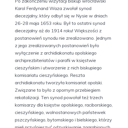
Po zakończeniu wizytacji biskup wrocławski
Karol Ferdynand Waza zwołał synod
diecezjalny, który odbył się w Nysie w dniach
26-28 maja 1653 roku. Był to ostatni synod
diecezjalny aż do 1914 roku! Większości z
postanowień synodu nie zrealizowano. Jednym
z jego zrealizowanych postanowień było
wyłączenie z archidiakonatu opolskiego
archiprezbiteriatów i parafii w księstwie
cieszyńskim i utworzenie z nich biskupiego
komisariatu cieszyńskiego. Reszta
archidiakonatu tworzyła komisariat opolski.
Związane to było z opornym przebiegiem
rekatolizacji. Ten synod powołał też trzech
komisarzy dla księstw opolskiego, raciborskiego,
cieszyńskiego, wolnostanowych państewek
pszczyńskiego, bytomskiego i bielskiego, którzy
mieli przyśpieszyć odzyskiwanie zagrabionych