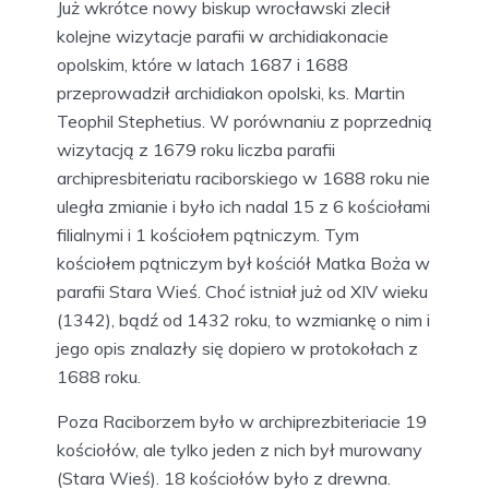
Już wkrótce nowy biskup wrocławski zlecił
kolejne wizytacje parafii w archidiakonacie
opolskim, które w latach 1687 i 1688
przeprowadził archidiakon opolski, ks. Martin
Teophil Stephetius. W porównaniu z poprzednią
wizytacją z 1679 roku liczba parafii
archipresbiteriatu raciborskiego w 1688 roku nie
uległa zmianie i było ich nadal 15 z 6 kościołami
filialnymi i 1 kościołem pątniczym. Tym
kościołem pątniczym był kościół Matka Boża w
parafii Stara Wieś. Choć istniał już od XIV wieku
(1342), bądź od 1432 roku, to wzmiankę o nim i
jego opis znalazły się dopiero w protokołach z
1688 roku.
Poza Raciborzem było w archiprezbiteriacie 19
kościołów, ale tylko jeden z nich był murowany
(Stara Wieś). 18 kościołów było z drewna.