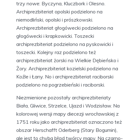
trzy nowe: Byczyna, Kluczbork i Olesno.
Archiprezbiteriat opolski podzielono na
niemodliński, opolski i prószkowski.
Archiprezbiteriat głogówecki podzielono na
głogówecki i krapkowicki. Toszecki
archiprezbiteriat podzielono na pyskowicki i
toszecki. Kolejny raz podzielono też
archiprezbiteriat żorski na Wielkie Dębieńsko i
Żory. Archiprezbiteriat kozielski podzielono na
Koźle i Łany. No i archiprezbiteriat raciborski
podzielono na pogrzebieński i raciborski.
Niezmienione pozostały archiprezbiteriaty
Biała, Gliwice, Strzelce, Ujazd i Wodzisław. Na
kolorowej wersji mapy diecezji wrocławskiej z
1751 roku jako archiprezbiteriat oznaczono też
obszar Herschafft Oderberg (Stary Bogumin),
ale jest to chyba błąd twórcy mapy. Na czarno-