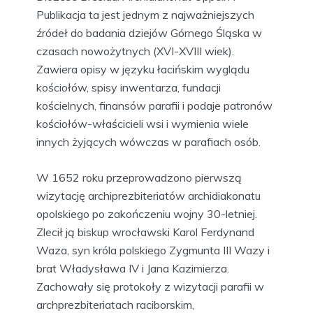
Publikacja ta jest jednym z najważniejszych
źródeł do badania dziejów Górnego Śląska w
czasach nowożytnych (XVI-XVIII wiek).
Zawiera opisy w języku łacińskim wyglądu
kościołów, spisy inwentarza, fundacji
kościelnych, finansów parafii i podaje patronów
kościołów-właścicieli wsi i wymienia wiele
innych żyjących wówczas w parafiach osób.
W 1652 roku przeprowadzono pierwszą
wizytację archiprezbiteriatów archidiakonatu
opolskiego po zakończeniu wojny 30-letniej.
Zlecił ją biskup wrocławski Karol Ferdynand
Waza, syn króla polskiego Zygmunta III Wazy i
brat Władysława IV i Jana Kazimierza.
Zachowały się protokoły z wizytacji parafii w
archprezbiteriatach raciborskim,