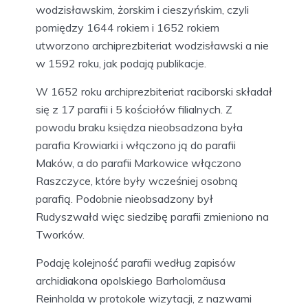
wodzisławskim, żorskim i cieszyńskim, czyli
pomiędzy 1644 rokiem i 1652 rokiem
utworzono archiprezbiteriat wodzisławski a nie
w 1592 roku, jak podają publikacje.
W 1652 roku archiprezbiteriat raciborski składał
się z 17 parafii i 5 kościołów filialnych. Z
powodu braku księdza nieobsadzona była
parafia Krowiarki i włączono ją do parafii
Maków, a do parafii Markowice włączono
Raszczyce, które były wcześniej osobną
parafią. Podobnie nieobsadzony był
Rudyszwałd więc siedzibę parafii zmieniono na
Tworków.
Podaję kolejność parafii według zapisów
archidiakona opolskiego Barholomäusa
Reinholda w protokole wizytacji, z nazwami