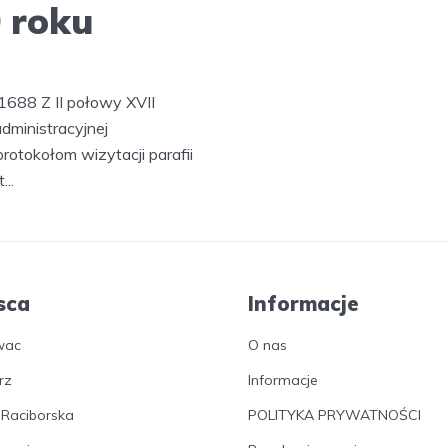
 roku
1688 Z II połowy XVII
dministracyjnej
rotokołom wizytacji parafii
..
sca
Informacje
wac
O nas
rz
Informacje
 Raciborska
POLITYKA PRYWATNOŚCI