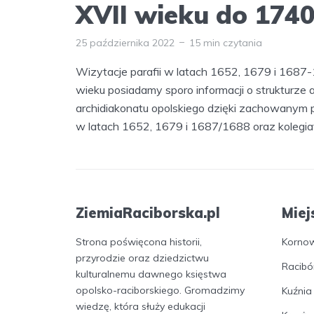
XVII wieku do 1740
25 października 2022
15 min czytania
Wizytacje parafii w latach 1652, 1679 i 1687-
wieku posiadamy sporo informacji o strukturze a
archidiakonatu opolskiego dzięki zachowanym p
w latach 1652, 1679 i 1687/1688 oraz kolegiat.
ZiemiaRaciborska.pl
Miej
Strona poświęcona historii,
Korno
przyrodzie oraz dziedzictwu
Racibó
kulturalnemu dawnego księstwa
opolsko-raciborskiego. Gromadzimy
Kuźnia
wiedzę, która służy edukacji