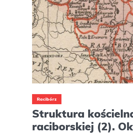
Racibórz
Struktura kościeln
raciborskiej (2). O