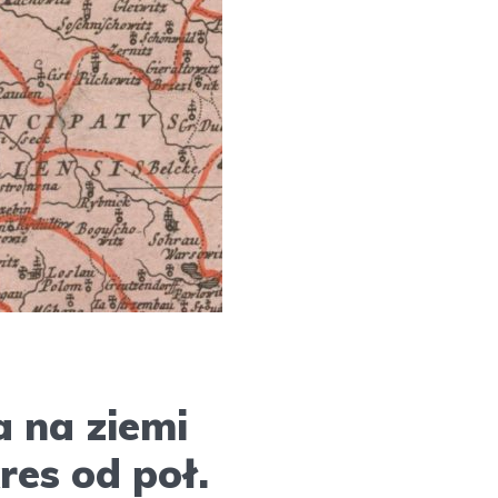
a na ziemi
kres od poł.