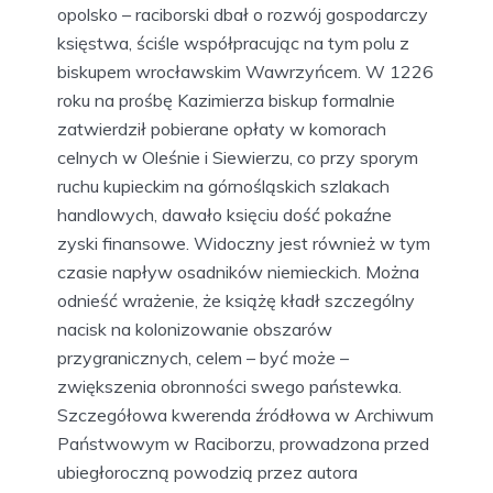
opolsko – raciborski dbał o rozwój gospodarczy
księstwa, ściśle współpracując na tym polu z
biskupem wrocławskim Wawrzyńcem. W 1226
roku na prośbę Kazimierza biskup formalnie
zatwierdził pobierane opłaty w komorach
celnych w Oleśnie i Siewierzu, co przy sporym
ruchu kupieckim na górnośląskich szlakach
handlowych, dawało księciu dość pokaźne
zyski finansowe. Widoczny jest również w tym
czasie napływ osadników niemieckich. Można
odnieść wrażenie, że książę kładł szczególny
nacisk na kolonizowanie obszarów
przygranicznych, celem – być może –
zwiększenia obronności swego państewka.
Szczegółowa kwerenda źródłowa w Archiwum
Państwowym w Raciborzu, prowadzona przed
ubiegłoroczną powodzią przez autora