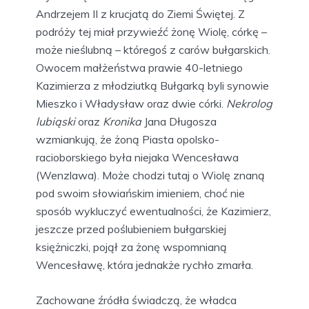
Andrzejem II z krucjatą do Ziemi Świętej. Z
podróży tej miał przywieźć żonę Wiolę, córkę –
może nieślubną – któregoś z carów bułgarskich.
Owocem małżeństwa prawie 40-letniego
Kazimierza z młodziutką Bułgarką byli synowie
Mieszko i Władysław oraz dwie córki.
Nekrolog
lubiąski
oraz
Kronika
Jana Długosza
wzmiankują, że żoną Piasta opolsko-
racioborskiego była niejaka Wencesława
(Wenzlawa). Może chodzi tutaj o Wiolę znaną
pod swoim słowiańskim imieniem, choć nie
sposób wykluczyć ewentualności, że Kazimierz,
jeszcze przed poślubieniem bułgarskiej
księżniczki, pojął za żonę wspomnianą
Wencesławę, która jednakże rychło zmarła.
Zachowane źródła świadczą, że władca