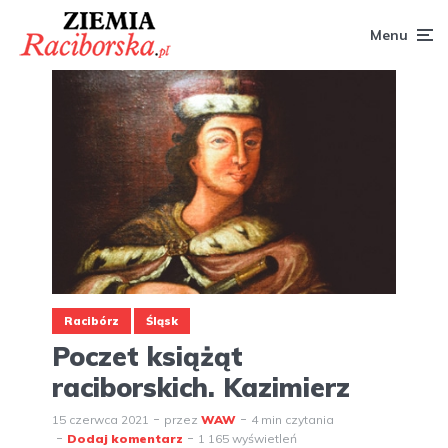
Menu
Racibórz
Śląsk
Poczet książąt
raciborskich. Kazimierz
15 czerwca 2021
przez
WAW
4 min czytania
Dodaj komentarz
1 165 wyświetleń