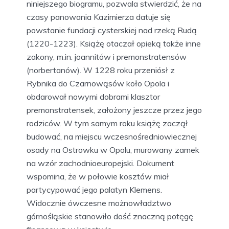
niniejszego biogramu, pozwala stwierdzić, że na
czasy panowania Kazimierza datuje się
powstanie fundacji cysterskiej nad rzeką Rudą
(1220-1223). Książę otaczał opieką także inne
zakony, m.in. joannitów i premonstratensów
(norbertanów). W 1228 roku przeniósł z
Rybnika do Czarnowąsów koło Opola i
obdarował nowymi dobrami klasztor
premonstratensek, założony jeszcze przez jego
rodziców. W tym samym roku książę zaczął
budować, na miejscu wczesnośredniowiecznej
osady na Ostrowku w Opolu, murowany zamek
na wzór zachodnioeuropejski. Dokument
wspomina, że w połowie kosztów miał
partycypować jego palatyn Klemens.
Widocznie ówczesne możnowładztwo
górnośląskie stanowiło dość znaczną potęgę