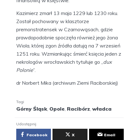
finansową w księstwie.
Kazimierz zmarł 13 maja 1229 lub 1230 roku.
Został pochowany w klasztorze
premonstratensek w Czarnowąsach, gdzie
prawdopodobnie spoczęła również jego żona
Wiola, której zgon źródła datują na 7 wrzesień
1251 roku. Wzmiankując śmierć księcia jeden z
nekrologów wrocławskich tytułuje go „
dux
Polonie
”.
dr Norbert Mika (archiwum Ziemi Raciborskiej)
Tagi
Górny Śląsk
,
Opole
,
Racibórz
,
władca
Udostępnij
Facebook
X
Email