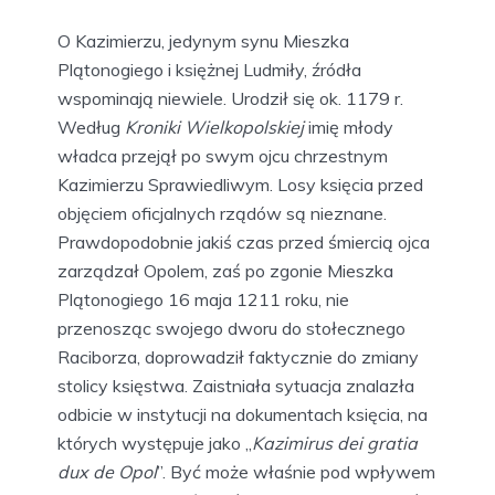
O Kazimierzu, jedynym synu Mieszka
Plątonogiego i księżnej Ludmiły, źródła
wspominają niewiele. Urodził się ok. 1179 r.
Według
Kroniki Wielkopolskiej
imię młody
władca przejął po swym ojcu chrzestnym
Kazimierzu Sprawiedliwym. Losy księcia przed
objęciem oficjalnych rządów są nieznane.
Prawdopodobnie jakiś czas przed śmiercią ojca
zarządzał Opolem, zaś po zgonie Mieszka
Plątonogiego 16 maja 1211 roku, nie
przenosząc swojego dworu do stołecznego
Raciborza, doprowadził faktycznie do zmiany
stolicy księstwa. Zaistniała sytuacja znalazła
odbicie w instytucji na dokumentach księcia, na
których występuje jako „
Kazimirus dei gratia
dux de Opol
”. Być może właśnie pod wpływem