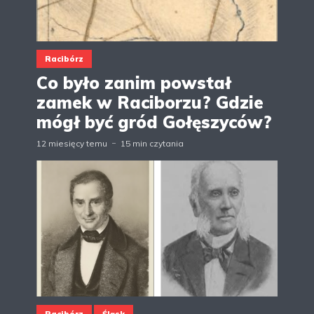
Racibórz
Co było zanim powstał
zamek w Raciborzu? Gdzie
mógł być gród Gołęszyców?
12 miesięcy temu
15 min czytania
Racibórz
Śląsk