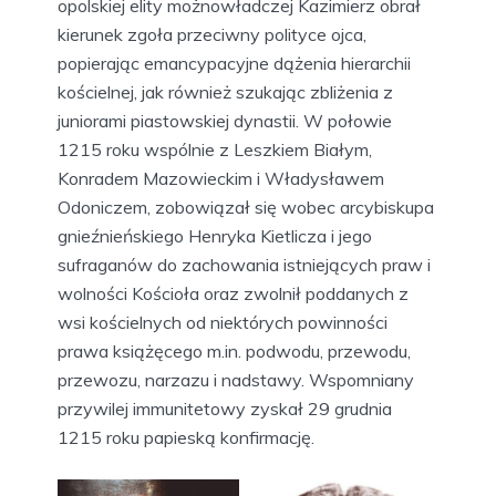
opolskiej elity możnowładczej Kazimierz obrał
kierunek zgoła przeciwny polityce ojca,
popierając emancypacyjne dążenia hierarchii
kościelnej, jak również szukając zbliżenia z
juniorami piastowskiej dynastii. W połowie
1215 roku wspólnie z Leszkiem Białym,
Konradem Mazowieckim i Władysławem
Odoniczem, zobowiązał się wobec arcybiskupa
gnieźnieńskiego Henryka Kietlicza i jego
sufraganów do zachowania istniejących praw i
wolności Kościoła oraz zwolnił poddanych z
wsi kościelnych od niektórych powinności
prawa książęcego m.in. podwodu, przewodu,
przewozu, narzazu i nadstawy. Wspomniany
przywilej immunitetowy zyskał 29 grudnia
1215 roku papieską konfirmację.