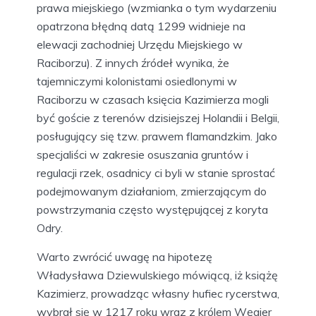
prawa miejskiego (wzmianka o tym wydarzeniu
opatrzona błędną datą 1299 widnieje na
elewacji zachodniej Urzędu Miejskiego w
Raciborzu). Z innych źródeł wynika, że
tajemniczymi kolonistami osiedlonymi w
Raciborzu w czasach księcia Kazimierza mogli
być goście z terenów dzisiejszej Holandii i Belgii,
posługujący się tzw. prawem flamandzkim. Jako
specjaliści w zakresie osuszania gruntów i
regulacji rzek, osadnicy ci byli w stanie sprostać
podejmowanym działaniom, zmierzającym do
powstrzymania często występującej z koryta
Odry.
Warto zwrócić uwagę na hipotezę
Władysława Dziewulskiego mówiącą, iż książę
Kazimierz, prowadząc własny hufiec rycerstwa,
wybrał się w 1217 roku wraz z królem Węgier