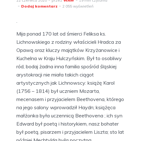
22 czerwca 2020
przez
WAW
19 min czytania
Dodaj komentarz
2 055 wyświetleń
.
Mija ponad 170 lat od śmierci Feliksa ks.
Lichnowskiego z rodziny właścicieli Hradca za
Opawą oraz kluczy majątków Krzyżanowice i
Kuchelna w Kraju Hulczyńskim. Był to osobliwy
ród, bodaj żadna inna familia spośród śląskiej
arystokracji nie miała takich ciągot
artystycznych jak Lichnowscy: książę Karol
(1756 – 1814) był uczniem Mozarta,
mecenasem i przyjacielem Beethovena, którego
na jego salony wprowadził Haydn; książęca
małżonka była uczennicą Beethovena ; ich syn
Edward był poetą i historykiem, nasz bohater
był poetą, pisarzem i przyjacielem Liszta; sto lat
później Mechtylda była poczytną