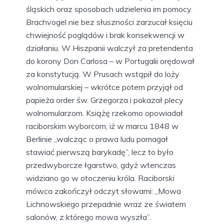
śląskich oraz sposobach udzielenia im pomocy.
Brachvogel nie bez słuszności zarzucał księciu
chwiejność poglądów i brak konsekwencji w
działaniu. W Hiszpanii walczył za pretendenta
do korony Don Carlosa – w Portugalii orędował
za konstytucją. W Prusach wstąpił do loży
wolnomularskiej – wkrótce potem przyjął od
papieża order św. Grzegorza i pokazał plecy
wolnomularzom. Książę rzekomo opowiadał
raciborskim wyborcom, iż w marcu 1848 w
Berlinie „walcząc o prawa ludu pomagał
stawiać pierwszą barykadę”, lecz to było
przedwyborcze łgarstwo, gdyż wtenczas
widziano go w otoczeniu króla. Raciborski
mówca zakończył odczyt słowami: „Mowa
Lichnowskiego przepadnie wraz ze światem
salonów, z którego mowa wyszła”.