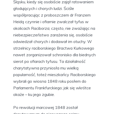
Śląsku, kiedy się osobiście zajął ratowaniem
głodujących i chorych ludzi. Ściśle
współpracując z proboszczem dr Franzem
Heidą czynnie i ofiarnie zwalczał tyfus w
okolicach Raciborza; często, nie zważając na
niebezpieczeństwo zarażenia się, osobiście
odwiedzał chorych i dodawał im otuchy. W
strzelnicy raciborskiego Bractwa Kurkowego
nawet zorganizował schronisko dla biednych
sierot po ofiarach tyfusu. Ta działalność
charytatywna przyniosła mu wielką
popularność, toteż mieszkańcy Raciborskiego
wybrali go wiosna 1848 roku posłem do
Parlamentu Frankfurckiego; jak się wkrótce
okaże – ku jego zgubie.
Po rewolucji marcowej 1848 został