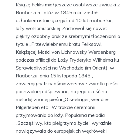
Książę Feliks miał jeszcze osobliwsze związki z
Raciborzem, otóż w 1845 roku został
członkiem istniejącej już od 10 lat raciborskiej
loży wolnomularskiej. Zachował się nawet
piękny ozdobny druk ze srebrnymi tłoczeniami o
tytule „Przewielebnemu bratu Feliksowi,
Książęcej Mości von Lichnowsky Werdenberg,
podczas afiliacji do Loży Fryderyka Wilhelma ku
Sprawiedliwości na Wschodzie (im Orient) w
Raciborzu dnia 15 listopada 1845”,
zawierający trzy ośmiowersowe zwrotki pieśni
pochwalnej odśpiewanej na jego cześć na
melodię znanej pieśni „O seelinger, wer dies
Pilgerleben etc.” W trakcie ceremonii
przyjmowania do loży. Popularna melodia
„Szczęśliwy, kto pielgrzyma życie” wyraźnie
nawiązywała do europejskich wędrówek i