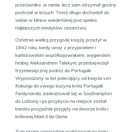
przeciwnika w ramie, lecz sam otrzymał groźny
postrzał w brzuch. Toteż długo dochodził do
siebie w klinice wiedeńskiej pod opieka
najlepszych medyków cesarstwa.
Ostatnia wielką przygodę książę przeżył w
1842 roku, kiedy wraz z przyjacielem i
karlistowskim współbojownikiem, węgierskim
hrabią Aleksandrem Telekym, przedsięwziął
trzymiesięczną podróż do Portugalii.
Wyposażony w list polecający od księcia von
Koburgu do swego kuzyna króla Portugalii
Ferdynanda, zaokrętował się w Southampton
do Lizbony i po przybyciu na miejsce został
bardzo przyjaźnie przyjęty na dworze króla i
królowej Marii II da Gloria.
Tym razem wprawdzie podróżował po kraju