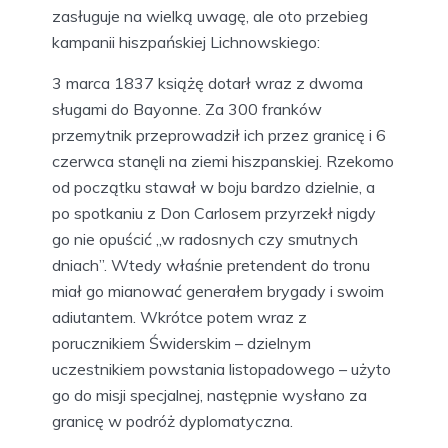
zasługuje na wielką uwagę, ale oto przebieg
kampanii hiszpańskiej Lichnowskiego:
3 marca 1837 książę dotarł wraz z dwoma
sługami do Bayonne. Za 300 franków
przemytnik przeprowadził ich przez granicę i 6
czerwca stanęli na ziemi hiszpanskiej. Rzekomo
od początku stawał w boju bardzo dzielnie, a
po spotkaniu z Don Carlosem przyrzekł nigdy
go nie opuścić „w radosnych czy smutnych
dniach”. Wtedy właśnie pretendent do tronu
miał go mianować generałem brygady i swoim
adiutantem. Wkrótce potem wraz z
porucznikiem Świderskim – dzielnym
uczestnikiem powstania listopadowego – użyto
go do misji specjalnej, następnie wysłano za
granicę w podróż dyplomatyczna.