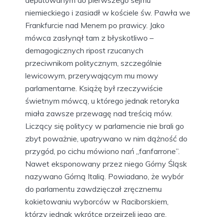
deputowanym do pierwszego sejmu
niemieckiego i zasiadł w kościele św. Pawła we
Frankfurcie nad Menem po prawicy. Jako
mówca zasłynął tam z błyskotliwo –
demagogicznych ripost rzucanych
przeciwnikom politycznym, szczególnie
lewicowym, przerywającym mu mowy
parlamentarne. Książę był rzeczywiście
świetnym mówcą, u którego jednak retoryka
miała zawsze przewagę nad treścią mów.
Liczący się politycy w parlamencie nie brali go
zbyt poważnie, upatrywano w nim dążność do
przygód, po cichu mówiono nań „fanfarrone”.
Nawet eksponowany przez niego Górny Śląsk
nazywano Górną Italią. Powiadano, że wybór
do parlamentu zawdzięczał zręcznemu
kokietowaniu wyborców w Raciborskiem,
którzy jednak wkrótce przejrzeli jego grę.