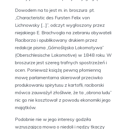
Dowodem na to jest m. in. broszura pt.
„Characteristic des Fursten Felix von
Lichnowsky […]”, odczyt wygłoszony przez
niejakiego E. Brachvogla na zebraniu obywateli
Raciborza i opublikowany drukiem przez
redakcje pisma „Górnośląska Lokomotywa”
(Oberschlesische Lokomotive) w 1848 roku. W
broszurze jest szereg trafnych spostrzeżeń i
ocen. Ponieważ książę pewną płomienną
mowę parlamentarna skierował przeciwko
produkowaniu spirytusu z kartofli, raciborski
mówca zauważył złośliwie, że ta „obrona ludu”
nic go nie kosztował z powodu ekonomiki jego
majątków.
Podobnie nie w jego interesy godziła
wzruszająca mowa o niedoli i nędzy tkaczy