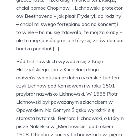
chciał pomóc Chopinowi; „Lichnowski, protektor
ów Beethovena – jak pisał Fryderyk do rodziny
– chciał mi swego fortepianu dać na koncert; i
to wiele – bo mu się zdawało, że mój za słaby –
ale to mój sposób grania, który się znów damom
bardzo podobał […].
Ród Lichnowskich wywodzi się z Kraju
Hulczyńskiego. Jan z Kuchelnej droga
małżeństwa otrzymał dobra rycerskie Lichten
czyli Lichnów pod Karniowem i w roku 1501
przybrał nazwisko Lichnowski. W 1555 Piotr
Lichnowski był poważanym szlachcicem w
Opawskiem. Na Górnym Śląsku wyróżnił się
starosta bytomski Bernard Lichnowski, o którym
pisze Nakielski w „Miechowicie” pod rokiem
1608. Oto obraz kariery Lichnowskich w pięciu