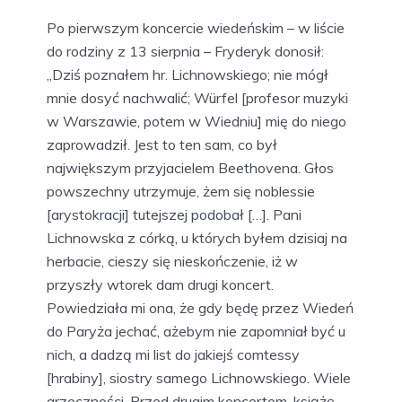
Po pierwszym koncercie wiedeńskim – w liście
do rodziny z 13 sierpnia – Fryderyk donosił:
„Dziś poznałem hr. Lichnowskiego; nie mógł
mnie dosyć nachwalić; Würfel [profesor muzyki
w Warszawie, potem w Wiedniu] mię do niego
zaprowadził. Jest to ten sam, co był
największym przyjacielem Beethovena. Głos
powszechny utrzymuje, żem się noblessie
[arystokracji] tutejszej podobał […]. Pani
Lichnowska z córką, u których byłem dzisiaj na
herbacie, cieszy się nieskończenie, iż w
przyszły wtorek dam drugi koncert.
Powiedziała mi ona, że gdy będę przez Wiedeń
do Paryża jechać, ażebym nie zapomniał być u
nich, a dadzą mi list do jakiejś comtessy
[hrabiny], siostry samego Lichnowskiego. Wiele
grzeczności. Przed drugim koncertem, książę