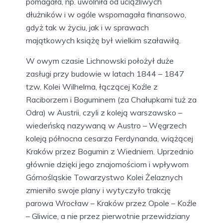
pomagała, np. uwolniła od uciążliwych
dłużników i w ogóle wspomagała finansowo,
gdyż tak w życiu, jak i w sprawach
majątkowych książę był wielkim szaławiłą.
W owym czasie Lichnowski położył duże
zasługi przy budowie w latach 1844 – 1847
tzw. Kolei Wilhelma, łączącej Koźle z
Raciborzem i Boguminem (za Chałupkami tuż za
Odra) w Austrii, czyli z koleją warszawsko –
wiedeńską nazywaną w Austro – Węgrzech
koleją północna cesarza Ferdynanda, wiążącej
Kraków przez Bogumin z Wiedniem. Uprzednio
głównie dzięki jego znajomościom i wpływom
Górnośląskie Towarzystwo Kolei Żelaznych
zmieniło swoje plany i wytyczyło trakcję
parowa Wrocław – Kraków przez Opole – Koźle
– Gliwice, a nie przez pierwotnie przewidziany