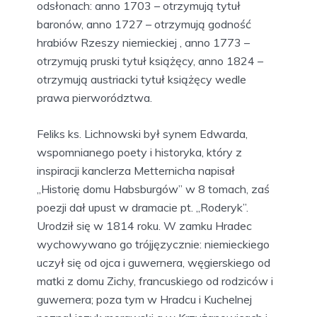
odsłonach: anno 1703 – otrzymują tytuł
baronów, anno 1727 – otrzymują godność
hrabiów Rzeszy niemieckiej , anno 1773 –
otrzymują pruski tytuł książęcy, anno 1824 –
otrzymują austriacki tytuł książęcy wedle
prawa pierworództwa.
Feliks ks. Lichnowski był synem Edwarda,
wspomnianego poety i historyka, który z
inspiracji kanclerza Metternicha napisał
„Historię domu Habsburgów” w 8 tomach, zaś
poezji dał upust w dramacie pt. „Roderyk”.
Urodził się w 1814 roku. W zamku Hradec
wychowywano go trójjęzycznie: niemieckiego
uczył się od ojca i guwernera, węgierskiego od
matki z domu Zichy, francuskiego od rodziców i
guwernera; poza tym w Hradcu i Kuchelnej