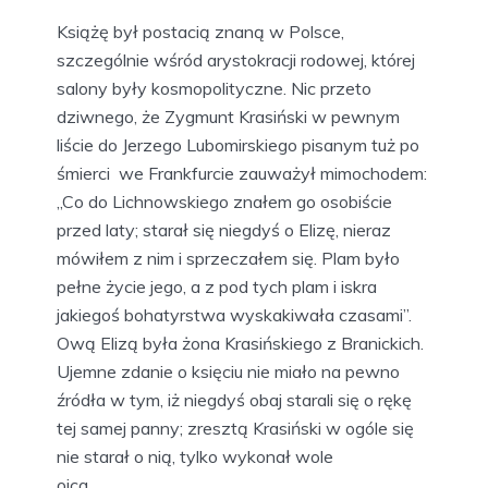
Książę był postacią znaną w Polsce,
szczególnie wśród arystokracji rodowej, której
salony były kosmopolityczne. Nic przeto
dziwnego, że Zygmunt Krasiński w pewnym
liście do Jerzego Lubomirskiego pisanym tuż po
śmierci we Frankfurcie zauważył mimochodem:
„Co do Lichnowskiego znałem go osobiście
przed laty; starał się niegdyś o Elizę, nieraz
mówiłem z nim i sprzeczałem się. Plam było
pełne życie jego, a z pod tych plam i iskra
jakiegoś bohatyrstwa wyskakiwała czasami”.
Ową Elizą była żona Krasińskiego z Branickich.
Ujemne zdanie o księciu nie miało na pewno
źródła w tym, iż niegdyś obaj starali się o rękę
tej samej panny; zresztą Krasiński w ogóle się
nie starał o nią, tylko wykonał wole
ojca.