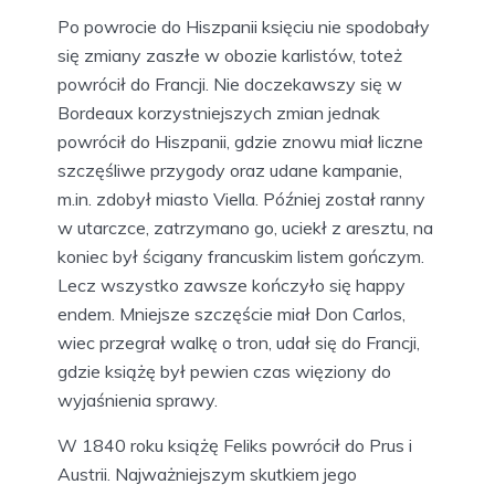
Po powrocie do Hiszpanii księciu nie spodobały
się zmiany zaszłe w obozie karlistów, toteż
powrócił do Francji. Nie doczekawszy się w
Bordeaux korzystniejszych zmian jednak
powrócił do Hiszpanii, gdzie znowu miał liczne
szczęśliwe przygody oraz udane kampanie,
m.in. zdobył miasto Viella. Później został ranny
w utarczce, zatrzymano go, uciekł z aresztu, na
koniec był ścigany francuskim listem gończym.
Lecz wszystko zawsze kończyło się happy
endem. Mniejsze szczęście miał Don Carlos,
wiec przegrał walkę o tron, udał się do Francji,
gdzie książę był pewien czas więziony do
wyjaśnienia sprawy.
W 1840 roku książę Feliks powrócił do Prus i
Austrii. Najważniejszym skutkiem jego