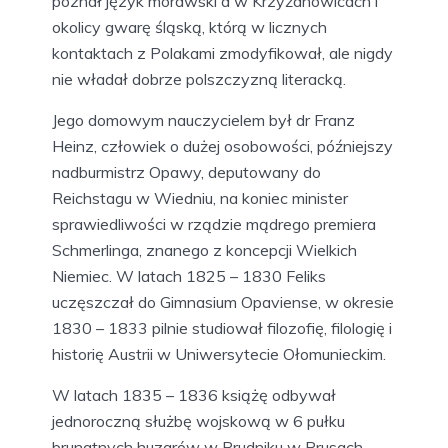
poznał język morawski a w Krzyżanowicach i
okolicy gwarę śląską, którą w licznych
kontaktach z Polakami zmodyfikował, ale nigdy
nie władał dobrze polszczyzną literacką.
Jego domowym nauczycielem był dr Franz
Heinz, człowiek o dużej osobowości, późniejszy
nadburmistrz Opawy, deputowany do
Reichstagu w Wiedniu, na koniec minister
sprawiedliwości w rządzie mądrego premiera
Schmerlinga, znanego z koncepcji Wielkich
Niemiec. W latach 1825 – 1830 Feliks
uczęszczał do Gimnasium Opaviense, w okresie
1830 – 1833 pilnie studiował filozofię, filologię i
historię Austrii w Uniwersytecie Ołomunieckim.
W latach 1835 – 1836 książę odbywał
jednoroczną służbę wojskową w 6 pułku
brunatnych huzarów w Prudniku w Prusach,