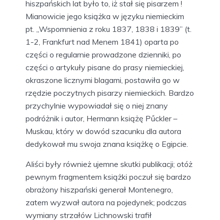
hiszpańskich lat było to, iż stał się pisarzem !
Mianowicie jego książka w języku niemieckim
pt. „Wspomnienia z roku 1837, 1838 i 1839” (t.
1-2, Frankfurt nad Menem 1841) oparta po
części o regularnie prowadzone dzienniki, po
części o artykuły pisane do prasy niemieckiej,
okraszone licznymi blagami, postawiła go w
rzędzie poczytnych pisarzy niemieckich. Bardzo
przychylnie wypowiadał się o niej znany
podróżnik i autor, Hermann książę Pűckler –
Muskau, który w dowód szacunku dla autora
dedykował mu swoja znana książkę o Egipcie.
Aliści były również ujemne skutki publikacji; otóż
pewnym fragmentem książki poczuł się bardzo
obrażony hiszpański generał Montenegro,
zatem wyzwał autora na pojedynek; podczas
wymiany strzałów Lichnowski trafił