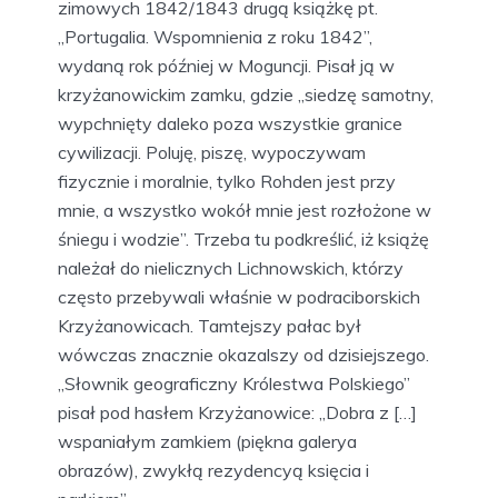
zimowych 1842/1843 drugą książkę pt.
„Portugalia. Wspomnienia z roku 1842”,
wydaną rok później w Moguncji. Pisał ją w
krzyżanowickim zamku, gdzie „siedzę samotny,
wypchnięty daleko poza wszystkie granice
cywilizacji. Poluję, piszę, wypoczywam
fizycznie i moralnie, tylko Rohden jest przy
mnie, a wszystko wokół mnie jest rozłożone w
śniegu i wodzie”. Trzeba tu podkreślić, iż książę
należał do nielicznych Lichnowskich, którzy
często przebywali właśnie w podraciborskich
Krzyżanowicach. Tamtejszy pałac był
wówczas znacznie okazalszy od dzisiejszego.
„Słownik geograficzny Królestwa Polskiego”
pisał pod hasłem Krzyżanowice: „Dobra z […]
wspaniałym zamkiem (piękna galerya
obrazów), zwykłą rezydencyą księcia i