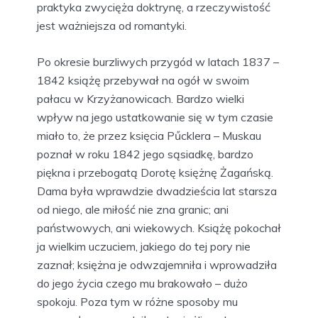
praktyka zwycięża doktrynę, a rzeczywistość
jest ważniejsza od romantyki.
Po okresie burzliwych przygód w latach 1837 –
1842 książę przebywał na ogół w swoim
pałacu w Krzyżanowicach. Bardzo wielki
wpływ na jego ustatkowanie się w tym czasie
miało to, że przez księcia Pűcklera – Muskau
poznał w roku 1842 jego sąsiadkę, bardzo
piękna i przebogatą Dorotę księżnę Żagańską.
Dama była wprawdzie dwadzieścia lat starsza
od niego, ale miłość nie zna granic; ani
państwowych, ani wiekowych. Książę pokochał
ja wielkim uczuciem, jakiego do tej pory nie
zaznał; księżna je odwzajemniła i wprowadziła
do jego życia czego mu brakowało – dużo
spokoju. Poza tym w różne sposoby mu