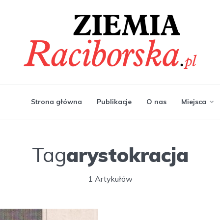
Strona główna
Publikacje
O nas
Miejsca
Tag
arystokracja
1 Artykułów