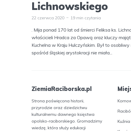
Lichnowskiego
22 czerwca 2020
19 min czytania
. Mija ponad 170 lat od śmierci Feliksa ks. Lich
właścicieli Hradca za Opawą oraz kluczy mają
Kuchelna w Kraju Hulczyńskim. Był to osobliwy r
spośród śląskiej arystokracji nie miała...
ZiemiaRaciborska.pl
Miej
Strona poświęcona historii,
Korno
przyrodzie oraz dziedzictwu
Racibó
kulturalnemu dawnego księstwa
opolsko-raciborskiego. Gromadzimy
Kuźnia
wiedzę, która służy edukacji