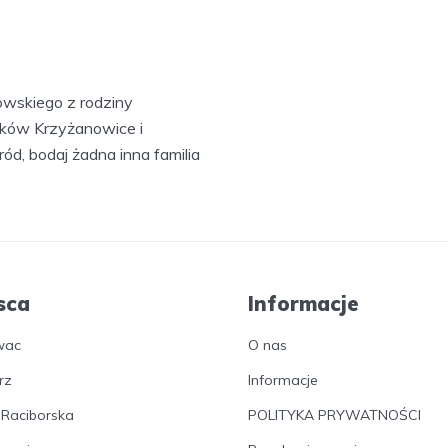
nowskiego z rodziny
tków Krzyżanowice i
ód, bodaj żadna inna familia
sca
Informacje
wac
O nas
rz
Informacje
 Raciborska
POLITYKA PRYWATNOŚCI