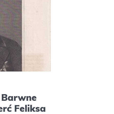
? Barwne
erć Feliksa