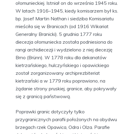
ołomunieckiej. Istniał on do września 1945 roku.
W latach 1916–1945, kiedy komisarzem był ks.
bp. Josef Martin Nathan i siedziba Komisariatu
mieściła się w Branicach (od 1916 Wikariat
Generalny Branicki). 5 grudnia 1777 roku
diecezja ołomuniecka została podniesiona do
rangi archidiecezji i wydzielono z niej diecezję
Brno (Brünn). W 1778 roku dla dekanatów
kietrzańskiego, hulczyńskiego i opawickiego
został zorganizowany archiprezbiteriat
kietrzański a w 1779 roku poprawiono, na
żądanie strony pruskiej, granice, aby pokrywały
się z granicą państwową.
Poprawki granic dotyczyły tylko
przygranicznych parafii położonych na obydwu
brzegach rzek Opawica, Odra i Olza. Parafie