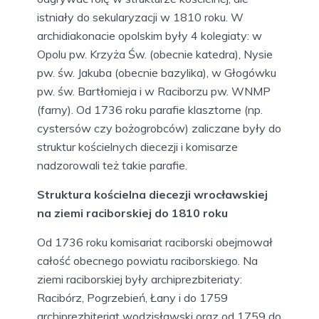
istniały do sekularyzacji w 1810 roku. W
archidiakonacie opolskim były 4 kolegiaty: w
Opolu pw. Krzyża Św. (obecnie katedra), Nysie
pw. św. Jakuba (obecnie bazylika), w Głogówku
pw. św. Bartłomieja i w Raciborzu pw. WNMP
(farny). Od 1736 roku parafie klasztorne (np.
cystersów czy bożogrobców) zaliczane były do
struktur kościelnych diecezji i komisarze
nadzorowali też takie parafie.
Struktura kościelna diecezji wrocławskiej
na ziemi raciborskiej do 1810 roku
Od 1736 roku komisariat raciborski obejmował
całość obecnego powiatu raciborskiego. Na
ziemi raciborskiej były archiprezbiteriaty:
Racibórz, Pogrzebień, Łany i do 1759
archiprezbiteriat wodzisławski oraz od 1759 do