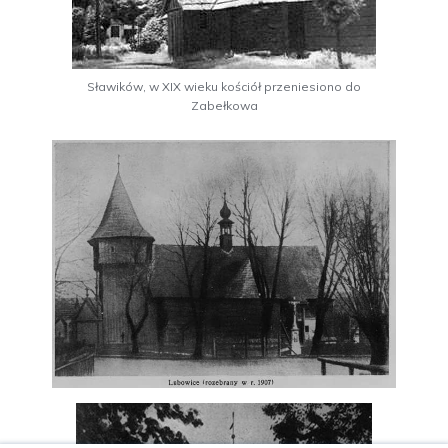
Sławików, w XIX wieku kościół przeniesiono do
Zabełkowa