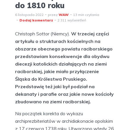
do 1810 roku
6 listopada 2022
przez
WAW
13 min czytania
Dodaj komentarz
2 311 wyświetleń
Christoph Sottor (Niemcy).
W trzeciej części
artykułu o strukturach kościelnych na
obszarze obecnego powiatu raciborskiego
przedstawiam konsekwencje dla obydwu
diecezji katolickich działających na ziemi
raciborskiej, jakie miało przyłączenie
Śląska do Królestwa Pruskiego.
Przedstawię też jaki był podział na
dekanaty i parafie oraz jakie nowe kościoły
zbudowano na ziemi raciborskiej.
Na początek korekta do wykazu
archiprezbiteriatów w archidiakonacie opolskim
z 17 czerwca 1738 roku. Utworzono wtedy 26