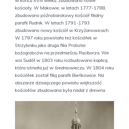
w końcu XVIII wieku, zbudowano nowe
kościoły. W Makowie, w latach 1777-1788,
zbudowano późnobarokowy kościół filialny
parafii Rudnik. W latach 1791-1793
zbudowano nowy kościół w Krzyżanowicach.
W 1797 roku powstała też kościółek w
Strzybniku jako druga filia Probstei
bożogrobców na przedmieściu Raciborza. We
wsi Sudół w 1803 roku rozbudowano kaplicę,
która istniała już w średniowieczu. W 1804 roku
kościółek został filią parafii Bieńkowice. Na
obszarze dzisiejszego powiatu większość
kościołów zbudowana była nadal z drewna.