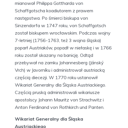
mianował Philippa Gottharda von
Schaffgotscha koadiutorem z prawem
następstwa. Po śmierci biskupa von
Sinzendorfa w 1747 roku, von Schaffgotsch
został biskupem wrocławskim. Podczas wojny
7-letniej (1756-1763, też 3 wojna śląska)
poparł Austriaków, popadł w niełaskę i w 1766
roku został skazany na banicję. Odtąd
przebywał na zamku Johannesberg (Jánský
Vrch) w Javorníku i administrował austriacką
częścią diecezji. W 1770 roku ustanowił
Wikariat Generalny dla Śląska Austriackiego.
Częścią pruską administrowali wikariusze
apostolscy Johann Mauritz von Strachwitz i
Anton Ferdinand von Rothkirch und Panten.
Wikariat Generalny dla Śląska
Austriackiego