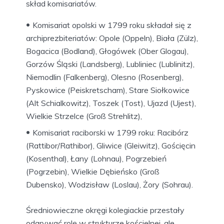
skład komisariatów.
Komisariat opolski w 1799 roku składał się z
archiprezbiteriatów: Opole (Oppeln), Biała (Zülz),
Bogacica (Bodland), Głogówek (Ober Glogau),
Gorzów Śląski (Landsberg), Lubliniec (Lublinitz),
Niemodlin (Falkenberg), Olesno (Rosenberg),
Pyskowice (Peiskretscham), Stare Siołkowice
(Alt Schialkowitz), Toszek (Tost), Ujazd (Ujest),
Wielkie Strzelce (Groß Strehlitz),
Komisariat raciborski w 1799 roku: Racibórz
(Rattibor/Rathibor), Gliwice (Gleiwitz), Gościęcin
(Kosenthal), Łany (Lohnau), Pogrzebień
(Pogrzebin), Wielkie Dębieńsko (Groß
Dubensko), Wodzisław (Loslau), Żory (Sohrau).
Średniowieczne okręgi kolegiackie przestały
odgrywać rolę w strukturze kościelnej, ale