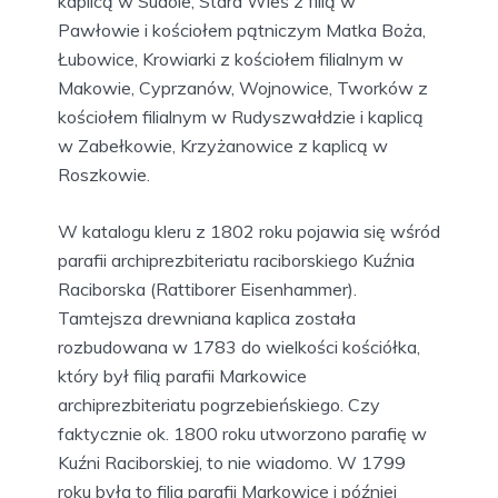
kaplicą w Sudole, Stara Wieś z filią w
Pawłowie i kościołem pątniczym Matka Boża,
Łubowice, Krowiarki z kościołem filialnym w
Makowie, Cyprzanów, Wojnowice, Tworków z
kościołem filialnym w Rudyszwałdzie i kaplicą
w Zabełkowie, Krzyżanowice z kaplicą w
Roszkowie.
W katalogu kleru z 1802 roku pojawia się wśród
parafii archiprezbiteriatu raciborskiego Kuźnia
Raciborska (Rattiborer Eisenhammer).
Tamtejsza drewniana kaplica została
rozbudowana w 1783 do wielkości kościółka,
który był filią parafii Markowice
archiprezbiteriatu pogrzebieńskiego. Czy
faktycznie ok. 1800 roku utworzono parafię w
Kuźni Raciborskiej, to nie wiadomo. W 1799
roku była to filia parafii Markowice i później