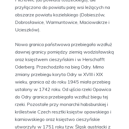
przyłączono do powiatu parę wsi leżących na
obszarze powiatu kozielskiego (Dobieszów,
Dobrosławice, Warmuntowice, Maciowakrze i
Ucieszków).
Nowa granica państwowa przebiegała wzdłuż
dawnej granicy pomiędzy ziemią wodzisławską
oraz księstwem cieszyńskim i w Herschafft
Oderberg. Przechodziła na bieg Odry. Mimo
zmiany przebiegu koryta Odry w XVIII i XIX
wieku, granica aż do roku 1945 miała przebieg
ustalony w 1742 roku. Od ujścia rzeki Opawica
do Odry granica przebiegała wzdłuż biegu tej
rzeki. Pozostałe przy monarchii habsburskiej i
królestwie Czech resztki księstw opawskiego i
karniowskiego oraz księstwo cieszyńskie
utworzyły w 1751 roku tzw. Śląsk austriacki z