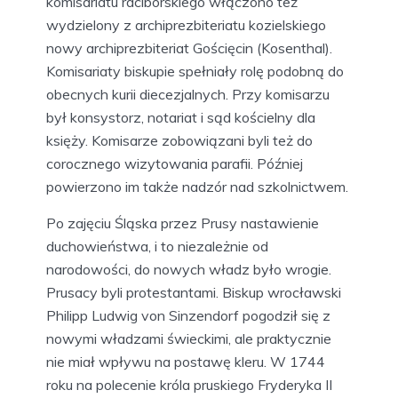
komisariatu raciborskiego włączono też
wydzielony z archiprezbiteriatu kozielskiego
nowy archiprezbiteriat Gościęcin (Kosenthal).
Komisariaty biskupie spełniały rolę podobną do
obecnych kurii diecezjalnych. Przy komisarzu
był konsystorz, notariat i sąd kościelny dla
księży. Komisarze zobowiązani byli też do
corocznego wizytowania parafii. Później
powierzono im także nadzór nad szkolnictwem.
Po zajęciu Śląska przez Prusy nastawienie
duchowieństwa, i to niezależnie od
narodowości, do nowych władz było wrogie.
Prusacy byli protestantami. Biskup wrocławski
Philipp Ludwig von Sinzendorf pogodził się z
nowymi władzami świeckimi, ale praktycznie
nie miał wpływu na postawę kleru. W 1744
roku na polecenie króla pruskiego Fryderyka II