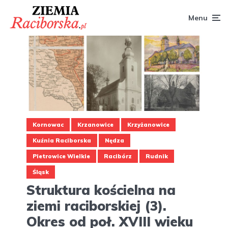
Menu
Kornowac
Krzanowice
Krzyżanowice
Kuźnia Raciborska
Nędza
Pietrowice Wielkie
Racibórz
Rudnik
Śląsk
Struktura kościelna na
ziemi raciborskiej (3).
Okres od poł. XVIII wieku