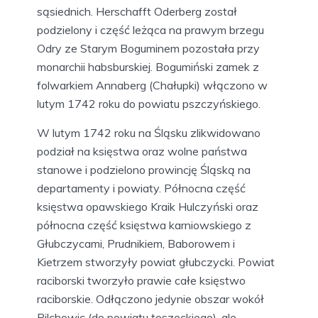
sąsiednich. Herschafft Oderberg został
podzielony i część leżąca na prawym brzegu
Odry ze Starym Boguminem pozostała przy
monarchii habsburskiej. Bogumiński zamek z
folwarkiem Annaberg (Chałupki) włączono w
lutym 1742 roku do powiatu pszczyńskiego.
W lutym 1742 roku na Śląsku zlikwidowano
podział na księstwa oraz wolne państwa
stanowe i podzielono prowincję Śląską na
departamenty i powiaty. Północna część
księstwa opawskiego Kraik Hulczyński oraz
północna część księstwa karniowskiego z
Głubczycami, Prudnikiem, Baborowem i
Kietrzem stworzyły powiat głubczycki. Powiat
raciborski tworzyło prawie całe księstwo
raciborskie. Odłączono jedynie obszar wokół
Pilchowic (do powiatu toszeckiego), ale