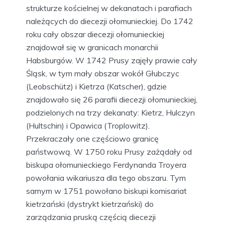
strukturze kościelnej w dekanatach i parafiach
należących do diecezji ołomunieckiej. Do 1742
roku cały obszar diecezji ołomunieckiej
znajdował się w granicach monarchii
Habsburgów. W 1742 Prusy zajęły prawie cały
Śląsk, w tym mały obszar wokół Głubczyc
(Leobschütz) i Kietrza (Katscher), gdzie
znajdowało się 26 parafii diecezji ołomunieckiej,
podzielonych na trzy dekanaty: Kietrz, Hulczyn
(Hultschin) i Opawica (Troplowitz).
Przekraczały one częściowo granicę
państwową. W 1750 roku Prusy zażądały od
biskupa ołomunieckiego Ferdynanda Troyera
powołania wikariusza dla tego obszaru. Tym
samym w 1751 powołano biskupi komisariat
kietrzański (dystrykt kietrzański) do
zarządzania pruską częścią diecezji