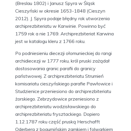
(Breslau 1802) i Janusz Spyra w Śląsk
Cieszyński w okresie 1653-1848 (Cieszyn
2012). J. Spyra podaje błędny rok utworzenia
archiprezbiteriatu w Karwinie. Powinno być
1759 rok a nie 1769. Archiprezbiteriat Karwina
jest w katalogu kleru z 1766 roku.
Po podniesieniu diecezji ołomunieckiej do rangi
archidiecezji w 1777 roku, król pruski zażądał
dostosowania granic parafii do granicy
państwowej. Z archiprezbiteriatu Strumień
komisariatu cieszyńskiego parafie Pawłowice i
Studzienice przeniesiono do archiprezbiteriatu
żorskiego. Zebrzydowice przeniesiono z
archiprezbiteriatu wodzisławskiego do
archiprezbiteriatu frysztackiego. Dopiero
1.12.1787 roku część pruską Herschafft
Oderberg z bogumińskim zamkiem i folwarkiem