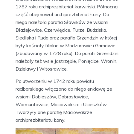
1787 roku archiprezbiteriat karwiński. Północną
część obejmował archiprezbiteriat Łany. Do
niego należała parafia Sławików ze wsiami
Błażejowice, Czerwięcice, Turze, Budziska,
Siedliska i Ruda oraz parafia Grzendzin w której
były kościoły filialne w Modzurowie i Gamowie
(zbudowany w 1728 roku). Do parafii Grzendzin
należały też wsie Jastrzębie, Ponięcice, Wronin,
Dzielawy i Witosławice.
Po utworzeniu w 1742 roku powiatu
raciborskiego włączono do niego enklawę ze
wsiami Dobieszów, Dobrosławice,
Warmuntowice, Maciowakrze i Ucieszków.
Tworzyły one parafię Maciowakrze
archiprezbiteriatu Łany.