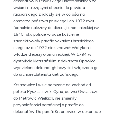
dekanatów hulczyńskiego i kietrzańskiego ze
wsiami należącymi obecnie do powiatu
raciborskiego znalazły się w całości na
obszarze państwa pruskiego i do 1972 roku
formalnie należały do diecezji ołomunieckiej (w
1945 roku polskie władze kościelne
zaanektowały parafie wikariatu branickiego,
czego aż do 1972 nie uznawał Watykan i
władze diecezji ołomunieckiej). W 1794 w
dystrykcie kietrzańskim z dekanatu Opawica
wydzielono dekanat głubczycki i włączono go
do archiprezbiteriatu kietrzańskiego.
Krzanowice i wsie położone na zachód od
potoku Pyszcz i rzeki Cyna, od wsi Owsiszcze
do Pietrowic Wielkich, nie zmieniły
przynależności parafialnej a parafie do
dekanatów. Do parafii Krzanowice w dekanacie