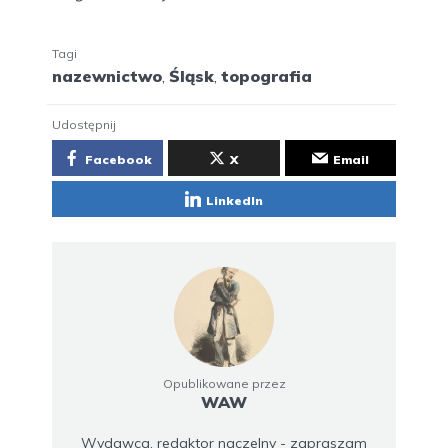
Tagi
nazewnictwo
,
Śląsk
,
topografia
Udostępnij
Facebook
X
Email
LinkedIn
Opublikowane przez
WAW
Wydawca, redaktor naczelny - zapraszam