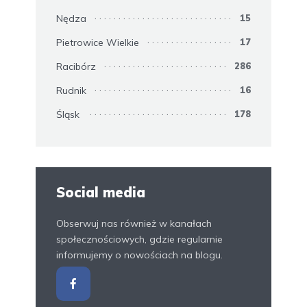
Nędza
15
Pietrowice Wielkie
17
Racibórz
286
Rudnik
16
Śląsk
178
Social media
Obserwuj nas również w kanałach
społecznościowych, gdzie regularnie
informujemy o nowościach na blogu.