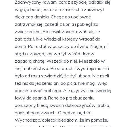
Zachwycony łowami coraz szybciej oddalał się
w głąb boru. Jeszcze o zmierzchu zauważył
pięknego daniela. Chcąc go upolować,
zatrzymał się, zszedł z konia i pobiegł za
zwierzęciem. Po chwili zorientował się, że
zabłądził. Nie wiedział którędy wracać do
domu. Pozostał w puszczy do świtu. Nagle, ni
stąd ni zowąd, zauważył wśród drzew
zapadłą chatę. Wszedł do niej. Mieszkało w
niej małżeństwo. Po szatach i wystroju można
było od razu stwierdzić, że żyli ubogo. Nie mieli
też nic do jedzenia ani do picia. Nie mogli więc
poczęstować hrabiego. Ale użyczyli mu twardej
ławy do spania. Rano po przebudzeniu,
poruszony biedą swoich dobroczyńców hrabia,
napisał na drzwiach „O nędzo, nędzo”.
Wychodząc, obiecał biedakom, że im pomoże.