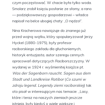
czym poczęstować. W chacie była tylko woda.
Smolarz zrobił księciu posłanie ze słomy, a rano
— podziękowawszy gospodarzowi – władca
napisał na belce ubogiej chaty: ,,O nędzo!”.
Nina Kracherowa nawiązuje do znanego już
przed wojną wątku, który spopularyzował Jerzy
Hyckel (1880-1975), były profesor
raciborskiego zakładu dla głuchoniemych,
historyk entuzjasta, autor szeregu cennych
opracowań dotyczących Raciborszczyzny. W
wydanej w 1924 r. wyśmienitej książce pt.
Was der Sagenborn rauscht.
Sagen aus dem
Stadt und Landkreise Ratibor
(
Co szumi w
zdroju legend.
Legendy ziemi raciborskiej
) tak
oto pisał w interesującym nas temacie: „Lasy,
które i teraz na naszych ziemiach jeszcze
istnieją, były kiedyś o wiele większe i