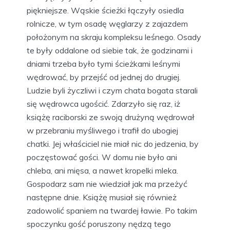
piękniejsze. Wąskie ścieżki łączyły osiedla
rolnicze, w tym osadę węglarzy z zajazdem
położonym na skraju kompleksu leśnego. Osady
te były oddalone od siebie tak, że godzinami i
dniami trzeba było tymi ścieżkami leśnymi
wędrować, by przejść od jednej do drugiej.
Ludzie byli życzliwi i czym chata bogata starali
się wędrowca ugościć. Zdarzyło się raz, iż
książę raciborski ze swoją drużyną wędrował
w przebraniu myśliwego i trafił do ubogiej
chatki. Jej właściciel nie miał nic do jedzenia, by
poczęstować gości. W domu nie było ani
chleba, ani mięsa, a nawet kropelki mleka.
Gospodarz sam nie wiedział jak ma przeżyć
następne dnie. Książę musiał się również
zadowolić spaniem na twardej ławie. Po takim
spoczynku gość poruszony nędzą tego