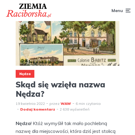
Menu
Nędza
Skąd się wzięła nazwa
Nędza?
19 kwietnia 2022
przez
WAW
6 min czytania
Dodaj komentarz
2 638 wyświetleń
Nędza
! Któż wymyślił tak mało pochlebną
nazwę dla miejscowości, która dziś jest stolicą