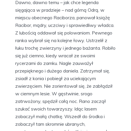
Dawno, dawno temu – jak chce legenda
sięgająca w pradzieje – nad górną Odrą, w
miejscu obecnego Raciborza, panował książę
Racibor, mądry, uczciwy i sprawiedliwy władca.
Z lubością oddawał się polowaniom. Pewnego
ranka wybrał się na kolejne łowy. Ustrzelił z
łuku trochę zwierzyny i jednego bażanta. Robiło
się już ciemno, kiedy wracał ze swoimi
rycerzami do zamku. Nagle zauważył
przepięknego i dużego daniela. Zatrzymał się,
zsiadł z konia i pobiegł za uciekającym
zwierzęciem. Nie zorientował się, że zabłądził
w ciemnym lesie. W gęstwinie, srogo
zatrwożony, spędził całą noc. Rano zaczął
szukać swoich towarzyszy. Idąc lasem
zobaczył małą chatkę. Wszedł do środka i
zobaczył tam skromnie ubranych,