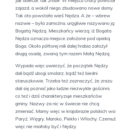
Jak obiecał, tak zrobił. W miejscu chaty powstał
zajazd, a wokół niego zbudowano nowe domy.
Tak oto powstała wieś Nędza. A że – wbrew
nazwie – była zamożna, urągliwie nazywano ją
Bogatą Nędzą. Mieszkańcy wierzą, iż Bogata
Nędza oznacza miejsce założone pod opieką
Boga. Około półtorej mili dalej hrabia założył
drugą osadę, zwaną tym razem Małą Nędzą.
Wypada więc uwierzyć, że początek Nędzy
dali bądź ubogi smolarz, bądź też biedni
staruszkowie. Trzeba też zaznaczyć, że zrazu
dali się poznać jako ludzie niezwykle gościnni,
co też i dziś charakteryzuje mieszkańców
gminy. Nazwy za nic w świecie nie chcą
zmieniać. Mamy więc w krajobrazie polskich wsi
Paryż, Węgry, Maroko, Piekło i Włochy. Czemuż
więc nie miałoby być i Nędzy.