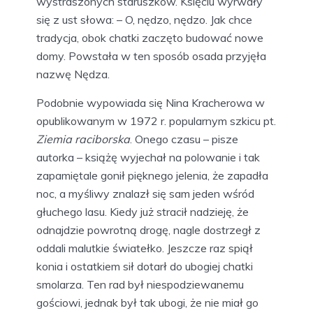
wystraszonych staruszków. Księciu wyrwały
się z ust słowa: – O, nędzo, nędzo. Jak chce
tradycja, obok chatki zaczęto budować nowe
domy. Powstała w ten sposób osada przyjęła
nazwę Nędza.
Podobnie wypowiada się Nina Kracherowa w
opublikowanym w 1972 r. popularnym szkicu pt.
Ziemia raciborska
. Onego czasu – pisze
autorka – książę wyjechał na polowanie i tak
zapamiętale gonił pięknego jelenia, że zapadła
noc, a myśliwy znalazł się sam jeden wśród
głuchego lasu. Kiedy już stracił nadzieję, że
odnajdzie powrotną drogę, nagle dostrzegł z
oddali malutkie światełko. Jeszcze raz spiął
konia i ostatkiem sił dotarł do ubogiej chatki
smolarza. Ten rad był niespodziewanemu
gościowi, jednak był tak ubogi, że nie miał go