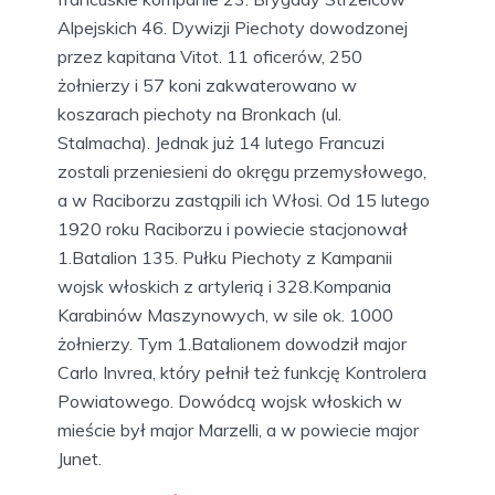
Alpejskich 46. Dywizji Piechoty dowodzonej
przez kapitana Vitot. 11 oficerów, 250
żołnierzy i 57 koni zakwaterowano w
koszarach piechoty na Bronkach (ul.
Stalmacha). Jednak już 14 lutego Francuzi
zostali przeniesieni do okręgu przemysłowego,
a w Raciborzu zastąpili ich Włosi. Od 15 lutego
1920 roku Raciborzu i powiecie stacjonował
1.Batalion 135. Pułku Piechoty z Kampanii
wojsk włoskich z artylerią i 328.Kompania
Karabinów Maszynowych, w sile ok. 1000
żołnierzy. Tym 1.Batalionem dowodził major
Carlo Invrea, który pełnił też funkcję Kontrolera
Powiatowego. Dowódcą wojsk włoskich w
mieście był major Marzelli, a w powiecie major
Junet.