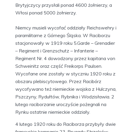
Brytyjczycy przysłali ponad 4600 żołnierzy, a
Włosi ponad 5000 żołnierzy.
Niemcy musieli wycofać oddziały Reichswehry i
paramilitarne z Górnego Śląska. W Raciborzu
stacjonowały w 1919 roku 5.Garde – Grenadier
– Regiment i Grenzschutz – Infanterie –
Regiment Nr. 4 dowodzony przez kapitana von
Schweinitz oraz część Freikorps Paulsen.
Wycofane one zostały w styczniu 1920 roku z
obszaru plebiscytowego. Przez Racibórz
wycofywano też niemieckie wojska z Hulczyna,
Pszczyny, Rydułtów, Rybnika i Wodzisławia. 2
lutego raciborzanie uroczyście pożegnali na
Rynku ostatnie niemieckie oddziały.
4 lutego 1920 roku do Raciborza przybyły dwie
francuskie kompanie 23. Brygady Strzelców