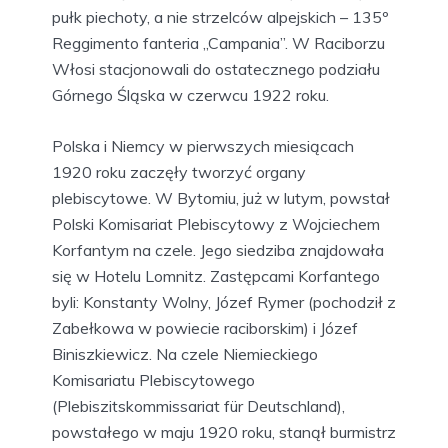
pułk piechoty, a nie strzelców alpejskich – 135º
Reggimento fanteria „Campania”. W Raciborzu
Włosi stacjonowali do ostatecznego podziału
Górnego Śląska w czerwcu 1922 roku.
Polska i Niemcy w pierwszych miesiącach
1920 roku zaczęły tworzyć organy
plebiscytowe. W Bytomiu, już w lutym, powstał
Polski Komisariat Plebiscytowy z Wojciechem
Korfantym na czele. Jego siedziba znajdowała
się w Hotelu Lomnitz. Zastępcami Korfantego
byli: Konstanty Wolny, Józef Rymer (pochodził z
Zabełkowa w powiecie raciborskim) i Józef
Biniszkiewicz. Na czele Niemieckiego
Komisariatu Plebiscytowego
(Plebiszitskommissariat für Deutschland),
powstałego w maju 1920 roku, stanął burmistrz