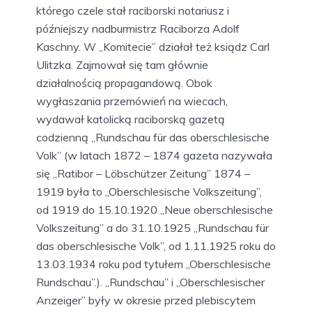
którego czele stał raciborski notariusz i
późniejszy nadburmistrz Raciborza Adolf
Kaschny. W „Komitecie” działał też ksiądz Carl
Ulitzka. Zajmował się tam głównie
działalnością propagandową. Obok
wygłaszania przemówień na wiecach,
wydawał katolicką raciborską gazetą
codzienną „Rundschau für das oberschlesische
Volk” (w latach 1872 – 1874 gazeta nazywała
się „Ratibor – Löbschützer Zeitung” 1874 –
1919 była to „Oberschlesische Volkszeitung”,
od 1919 do 15.10.1920 „Neue oberschlesische
Volkszeitung” a do 31.10.1925 „Rundschau für
das oberschlesische Volk”, od 1.11.1925 roku do
13.03.1934 roku pod tytułem „Oberschlesische
Rundschau”.). „Rundschau” i „Oberschlesischer
Anzeiger” były w okresie przed plebiscytem