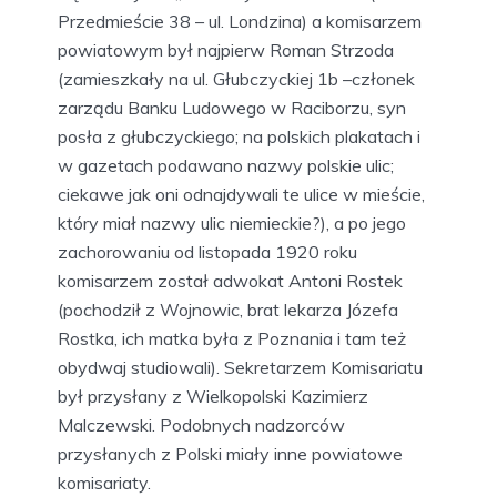
Przedmieście 38 – ul. Londzina) a komisarzem
powiatowym był najpierw Roman Strzoda
(zamieszkały na ul. Głubczyckiej 1b –członek
zarządu Banku Ludowego w Raciborzu, syn
posła z głubczyckiego; na polskich plakatach i
w gazetach podawano nazwy polskie ulic;
ciekawe jak oni odnajdywali te ulice w mieście,
który miał nazwy ulic niemieckie?), a po jego
zachorowaniu od listopada 1920 roku
komisarzem został adwokat Antoni Rostek
(pochodził z Wojnowic, brat lekarza Józefa
Rostka, ich matka była z Poznania i tam też
obydwaj studiowali). Sekretarzem Komisariatu
był przysłany z Wielkopolski Kazimierz
Malczewski. Podobnych nadzorców
przysłanych z Polski miały inne powiatowe
komisariaty.