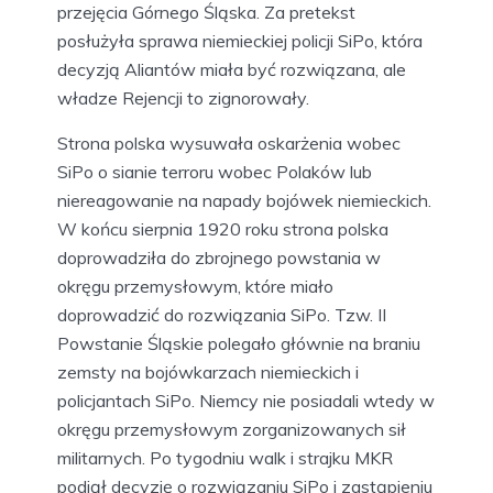
przejęcia Górnego Śląska. Za pretekst
posłużyła sprawa niemieckiej policji SiPo, która
decyzją Aliantów miała być rozwiązana, ale
władze Rejencji to zignorowały.
Strona polska wysuwała oskarżenia wobec
SiPo o sianie terroru wobec Polaków lub
niereagowanie na napady bojówek niemieckich.
W końcu sierpnia 1920 roku strona polska
doprowadziła do zbrojnego powstania w
okręgu przemysłowym, które miało
doprowadzić do rozwiązania SiPo. Tzw. II
Powstanie Śląskie polegało głównie na braniu
zemsty na bojówkarzach niemieckich i
policjantach SiPo. Niemcy nie posiadali wtedy w
okręgu przemysłowym zorganizowanych sił
militarnych. Po tygodniu walk i strajku MKR
podjął decyzję o rozwiązaniu SiPo i zastąpieniu