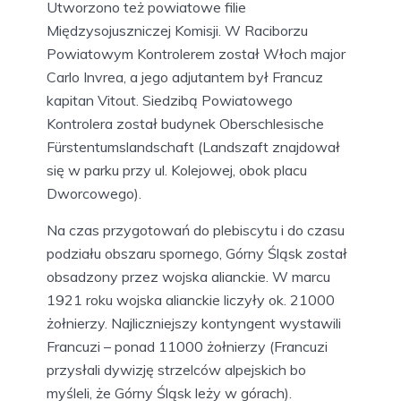
Utworzono też powiatowe filie
Międzysojuszniczej Komisji. W Raciborzu
Powiatowym Kontrolerem został Włoch major
Carlo Invrea, a jego adjutantem był Francuz
kapitan Vitout. Siedzibą Powiatowego
Kontrolera został budynek Oberschlesische
Fürstentumslandschaft (Landszaft znajdował
się w parku przy ul. Kolejowej, obok placu
Dworcowego).
Na czas przygotowań do plebiscytu i do czasu
podziału obszaru spornego, Górny Śląsk został
obsadzony przez wojska alianckie. W marcu
1921 roku wojska alianckie liczyły ok. 21000
żołnierzy. Najliczniejszy kontyngent wystawili
Francuzi – ponad 11000 żołnierzy (Francuzi
przysłali dywizję strzelców alpejskich bo
myśleli, że Górny Śląsk leży w górach).