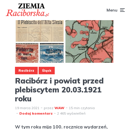
Menu
Racibórz
Śląsk
Racibórz i powiat przed
plebiscytem 20.03.1921
roku
19 marca 2021
przez
WAW
15 min czytania
Dodaj komentarz
2 465 wyświetleń
W tym roku mija 100. rocznica wydarzeń,