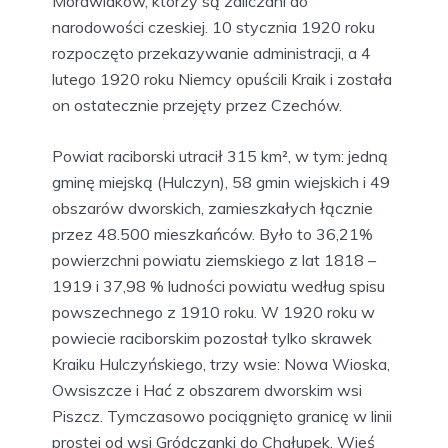
Morawiaków, którzy są zaliczani do
narodowości czeskiej. 10 stycznia 1920 roku
rozpoczęto przekazywanie administracji, a 4
lutego 1920 roku Niemcy opuścili Kraik i została
on ostatecznie przejęty przez Czechów.
Powiat raciborski utracił 315 km², w tym: jedną
gminę miejską (Hulczyn), 58 gmin wiejskich i 49
obszarów dworskich, zamieszkałych łącznie
przez 48.500 mieszkańców. Było to 36,21%
powierzchni powiatu ziemskiego z lat 1818 –
1919 i 37,98 % ludności powiatu według spisu
powszechnego z 1910 roku. W 1920 roku w
powiecie raciborskim pozostał tylko skrawek
Kraiku Hulczyńskiego, trzy wsie: Nowa Wioska,
Owsiszcze i Hać z obszarem dworskim wsi
Piszcz. Tymczasowo pociągnięto granicę w linii
prostej od wsi Gródczanki do Chałupek. Wieś