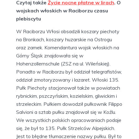
Czytaj także
Życie nocne płatne w lirach
. O
wojskach włoskich w Raciborzu czasu
plebiscytu
W Raciborzu Włosi obsadzili koszary piechoty
na Bronkach, koszary huzarskie na Ostrogu
oraz zamek. Komendantura wojsk włoskich na
Górny Śląsk znajdowała się w
Hohenzollernschule (ZSZ na ul. Wileńskiej).
Ponadto w Raciborzu był oddział telegrafistów,
oddział zmotoryzowany i lazaret. Włoski 135.
Pułk Piechoty stacjonował także w powiatach
rybnickim, pszczyńskim, kozielskim, gliwickim i
strzeleckim. Pułkiem dowodził pułkownik Filippo
Salvioni a sztab pułku znajdował się w Koźlu.
We wszystkich polskich opracowaniach podaje
się, że był to 135. Pułk Strzelców Alpejskich.
Jest to błędne tłumaczenie nazwy pułku. Był to