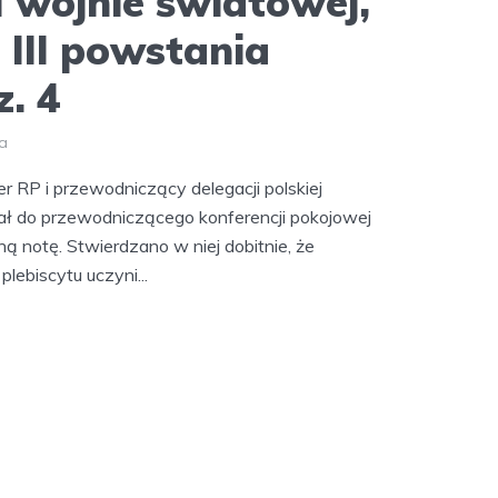
I wojnie światowej,
i III powstania
z. 4
ia
r RP i przewodniczący delegacji polskiej
ał do przewodniczącego konferencji pokojowej
ą notę. Stwierdzano w niej dobitnie, że
lebiscytu uczyni...