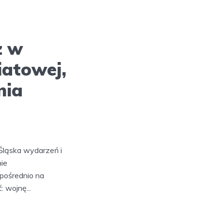
z w
iatowej,
nia
Śląska wydarzeń i
ie
pośrednio na
 wojnę...