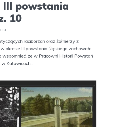
i III powstania
z. 10
ania
tyczących raciborzan oraz żołnierzy z
w okresie III powstania śląskiego zachowało
rto wspomnieć, że w Pracowni Historii Powstań
 w Katowicach...