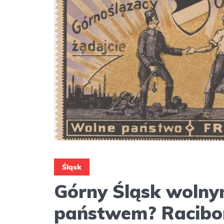
Śląsk
Górny Śląsk woln
państwem? Racibo