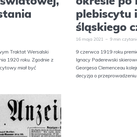
 światowej,
okresie po 
wstania
plebiscytu 
śląskiego c
16 maja 2021
9 min czytan
owym Traktat Wersalski
9 czerwca 1919 roku premie
nia 1920 roku. Zgodnie z
Ignacy Paderewski skierow
scytowy miał być
Georgesa Clemenceau kolejn
decyzja o przeprowadzeniu p