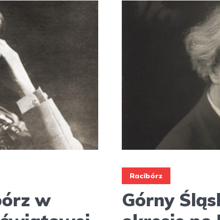
Racibórz
bórz w
Górny Śląs