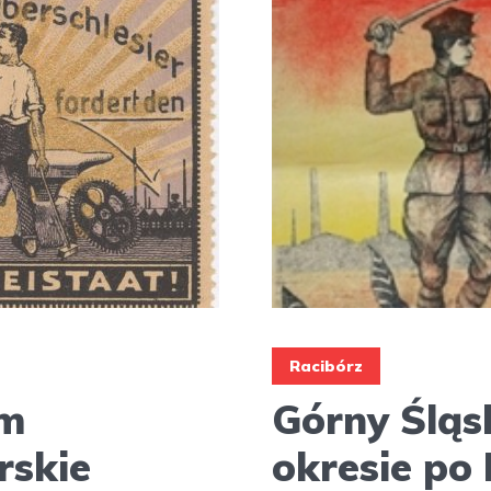
Racibórz
ym
Górny Śląs
rskie
okresie po 