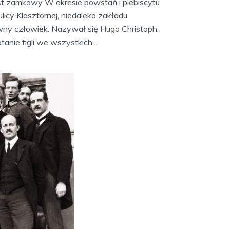
st zamkowy W okresie powstań i plebiscytu
licy Klasztornej, niedaleko zakładu
ny człowiek. Nazywał się Hugo Christoph.
anie figli we wszystkich...