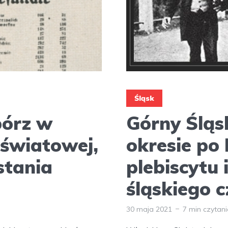
Śląsk
bórz w
Górny Śląs
 światowej,
okresie po 
wstania
plebiscytu 
śląskiego c
30 maja 2021
7 min czytan