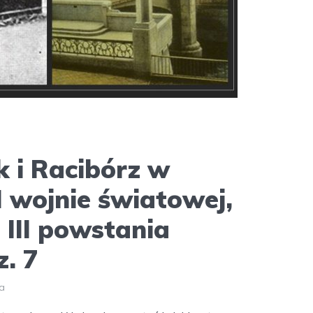
k i Racibórz w
I wojnie światowej,
i III powstania
z. 7
ia