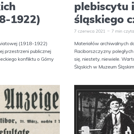
ich
plebiscytu 
8-1922)
śląskiego c
7 czerwca 2021
7 min czyt
światowej (1918-1922)
Materiałów archiwalnych do
ej przestrzeni publicznej
Raciborszczyzny poległych 
eckiego konfliktu o Górny
się, niestety, niewiele. Wa
Śląskich w Muzeum Śląskim