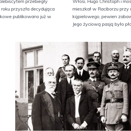
 plebiscytem przebiegły
Włosi, Hugo Christoph i mo
 roku przyszła decydująca
mieszkał w Raciborzu przy u
stkowe publikowano już w
kąpielowego, pewien zabaw
Jego życiową pasją było płat