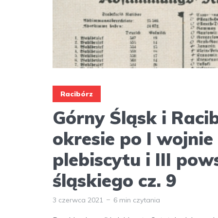
Racibórz
Górny Śląsk i Raci
okresie po I wojnie
plebiscytu i III po
śląskiego cz. 9
3 czerwca 2021
6 min czytania