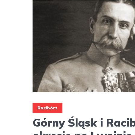
Racibórz
Górny Śląsk i Raci