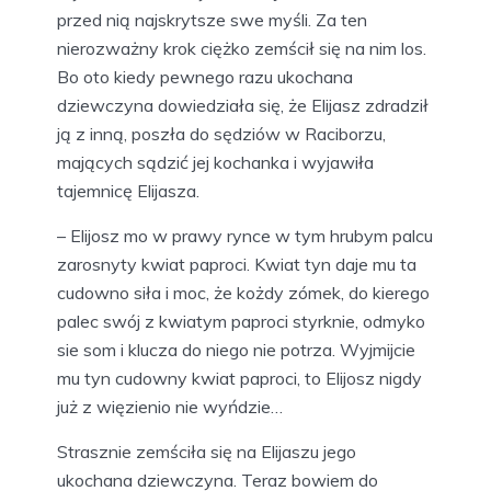
przed nią najskrytsze swe myśli. Za ten
nierozważny krok ciężko zemścił się na nim los.
Bo oto kiedy pewnego razu ukochana
dziewczyna dowiedziała się, że Elijasz zdradził
ją z inną, poszła do sędziów w Raciborzu,
mających sądzić jej kochanka i wyjawiła
tajemnicę Elijasza.
– Elijosz mo w prawy rynce w tym hrubym palcu
zarosnyty kwiat paproci. Kwiat tyn daje mu ta
cudowno siła i moc, że kożdy zómek, do kierego
palec swój z kwiatym paproci styrknie, odmyko
sie som i klucza do niego nie potrza. Wyjmijcie
mu tyn cudowny kwiat paproci, to Elijosz nigdy
już z więzienio nie wyńdzie…
Strasznie zemściła się na Elijaszu jego
ukochana dziewczyna. Teraz bowiem do