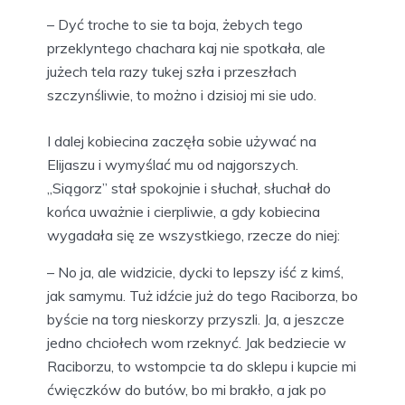
– Dyć troche to sie ta boja, żebych tego
przeklyntego chachara kaj nie spotkała, ale
jużech tela razy tukej szła i przeszłach
szczynśliwie, to możno i dzisioj mi sie udo.
I dalej kobiecina zaczęła sobie używać na
Elijaszu i wymyślać mu od najgorszych.
„Siągorz” stał spokojnie i słuchał, słuchał do
końca uważnie i cierpliwie, a gdy kobiecina
wygadała się ze wszystkiego, rzecze do niej:
– No ja, ale widzicie, dycki to lepszy iść z kimś,
jak samymu. Tuż idźcie już do tego Raciborza, bo
byście na torg nieskorzy przyszli. Ja, a jeszcze
jedno chciołech wom rzeknyć. Jak bedziecie w
Raciborzu, to wstompcie ta do sklepu i kupcie mi
ćwięczków do butów, bo mi brakło, a jak po