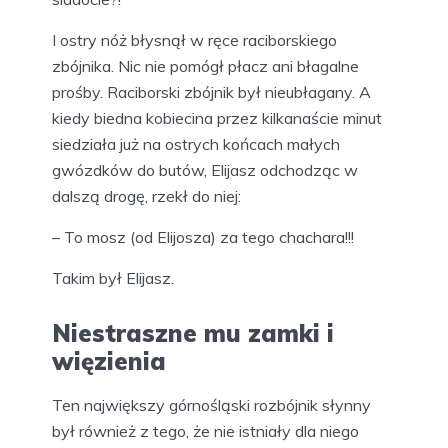
I ostry nóż błysnął w ręce raciborskiego
zbójnika. Nic nie pomógł płacz ani błagalne
prośby. Raciborski zbójnik był nieubłagany. A
kiedy biedna kobiecina przez kilkanaście minut
siedziała już na ostrych końcach małych
gwózdków do butów, Elijasz odchodząc w
dalszą drogę, rzekł do niej:
– To mosz (od Elijosza) za tego chachara!!!
Takim był Elijasz.
Niestraszne mu zamki i
więzienia
Ten największy górnośląski rozbójnik słynny
był również z tego, że nie istniały dla niego