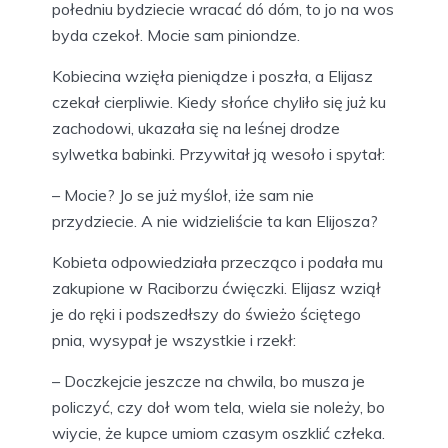
połedniu bydziecie wracać dó dóm, to jo na wos
byda czekoł. Mocie sam piniondze.
Kobiecina wzięła pieniądze i poszła, a Elijasz
czekał cierpliwie. Kiedy słońce chyliło się już ku
zachodowi, ukazała się na leśnej drodze
sylwetka babinki. Przywitał ją wesoło i spytał:
– Mocie? Jo se już myśloł, iże sam nie
przydziecie. A nie widzieliście ta kan Elijosza?
Kobieta odpowiedziała przecząco i podała mu
zakupione w Raciborzu ćwięczki. Elijasz wziął
je do ręki i podszedłszy do świeżo ściętego
pnia, wysypał je wszystkie i rzekł:
– Doczkejcie jeszcze na chwila, bo musza je
policzyć, czy doł wom tela, wiela sie noleży, bo
wiycie, że kupce umiom czasym oszklić człeka.