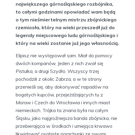
największego górnośląskiego rozbójnika,
to całymi godzinami opowiadać wam będą
o tym nieśmiertelnym mistrzu zbójnickiego
rzemiosła, który na wieki przeszedł już do
legendy miejscowego ludu górnośląskiego i
który na wieki zostanie już jego własnością.
Elijasz nie występował sam. Miał do pomocy
dwóch kompanów. Jeden z nich zwał się
Pistulka, a drugi Szydło. Wszyscy trzej
pochodzili z okolic Zabrza, a w te strony
przenieśli się, aby dokonywać napadów na
bogatych kupców, przejeżdżających tu z
Moraw i Czech do Wrocławia i innych miast
niemieckich. Trójka ta znana była na całym
Śląsku, jako najgroźniejsza banda zbójnicka, nie
przebierająca w środkach i umiejąca krwawo
likwidować osobiste porachunki ze swymi