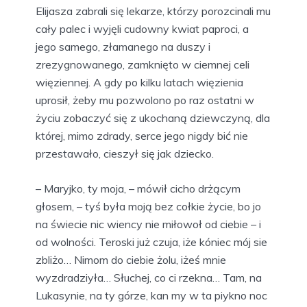
Elijasza zabrali się lekarze, którzy porozcinali mu
cały palec i wyjęli cudowny kwiat paproci, a
jego samego, złamanego na duszy i
zrezygnowanego, zamknięto w ciemnej celi
więziennej. A gdy po kilku latach więzienia
uprosił, żeby mu pozwolono po raz ostatni w
życiu zobaczyć się z ukochaną dziewczyną, dla
której, mimo zdrady, serce jego nigdy bić nie
przestawało, cieszył się jak dziecko.
– Maryjko, ty moja, – mówił cicho drżącym
głosem, – tyś była moją bez cołkie życie, bo jo
na świecie nic wiency nie miłowoł od ciebie – i
od wolności. Teroski już czuja, iże kóniec mój sie
zbliżo… Nimom do ciebie żolu, iżeś mnie
wyzdradziyła… Słuchej, co ci rzekna… Tam, na
Lukasynie, na ty górze, kan my w ta piykno noc