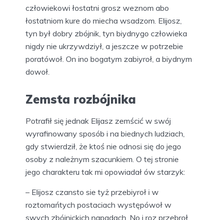
człowiekowi łostatni grosz weznom abo
łostatniom kure do miecha wsadzom. Elijosz,
tyn był dobry zbójnik, tyn biydnygo człowieka
nigdy nie ukrzywdziył, a jeszcze w potrzebie
poratówoł. On ino bogatym zabiyroł, a biydnym
dowoł.
Zemsta rozbójnika
Potrafił się jednak Elijasz zemścić w swój
wyrafinowany sposób i na biednych ludziach,
gdy stwierdził, że ktoś nie odnosi się do jego
osoby z należnym szacunkiem. O tej stronie
jego charakteru tak mi opowiadał ów starzyk:
– Elijosz czansto sie tyż przebiyroł i w
roztomańtych postaciach występówoł w
swych zbójnickich napadach. No i roz przebroł