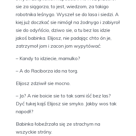
sie za siągorza, to jest, wiedzom, za takigo
robotnika leśnygo. Wyszeł se do lasa i siedzi. A
kiej już doczkać sie nimógł na żodnygo i zabiyroł
sie do odyńścio, dziwo sie, a tu bez las idzie
jakoś babinka. Elijosz, nie padając chto ón je,
zatrzymoł jom i zacon jom wypytówać:
– Kandy to idziecie, mamulko?
– A do Raciborza ida na torg.
Elijosz zdziwił sie mocno.
– Ja? A nie boicie sie to tak sami iść bez las?
Dyć tukej kajś Elijosz sie smyko. Jakby wos tak
napodł?
Babinka łobeźrzała się ze strachym na
wszyckie stróny.