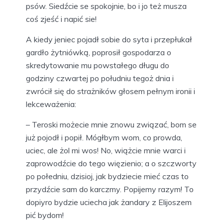
psów. Siedźcie se spokojnie, bo i jo też musza
coś zjeść i napić sie!
A kiedy jeniec pojadł sobie do syta i przepłukał
gardło żytniówką, poprosił gospodarza o
skredytowanie mu powstałego długu do
godziny czwartej po południu tegoż dnia i
zwrócił się do strażników głosem pełnym ironii i
lekceważenia:
– Teroski możecie mnie znowu związać, bom se
już pojodł i popił. Mógłbym wom, co prowda,
uciec, ale żol mi wos! No, wiążcie mnie warci i
zaprowodźcie do tego więzienio; a o szczworty
po połedniu, dzisioj, jak bydziecie mieć czas to
przydźcie sam do karczmy. Popijemy razym! To
dopiyro bydzie uciecha jak żandary z Elijoszem
pić bydom!