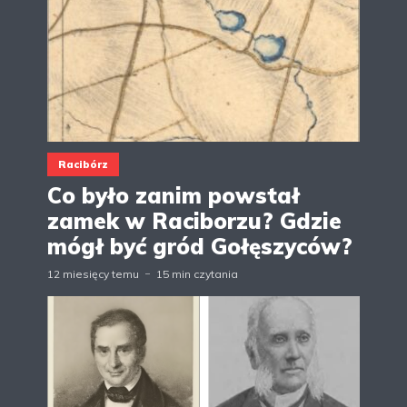
Racibórz
Co było zanim powstał
zamek w Raciborzu? Gdzie
mógł być gród Gołęszyców?
12 miesięcy temu
15 min czytania