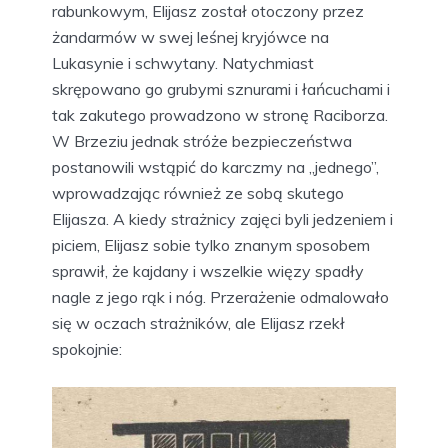
rabunkowym, Elijasz został otoczony przez
żandarmów w swej leśnej kryjówce na
Lukasynie i schwytany. Natychmiast
skrępowano go grubymi sznurami i łańcuchami i
tak zakutego prowadzono w stronę Raciborza.
W Brzeziu jednak stróże bezpieczeństwa
postanowili wstąpić do karczmy na „jednego”,
wprowadzając również ze sobą skutego
Elijasza. A kiedy strażnicy zajęci byli jedzeniem i
piciem, Elijasz sobie tylko znanym sposobem
sprawił, że kajdany i wszelkie więzy spadły
nagle z jego rąk i nóg. Przerażenie odmalowało
się w oczach strażników, ale Elijasz rzekł
spokojnie: