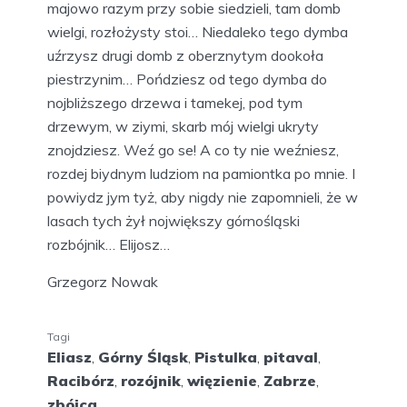
majowo razym przy sobie siedzieli, tam domb
wielgi, rozłożysty stoi… Niedaleko tego dymba
uźrzysz drugi domb z oberznytym dookoła
piestrzynim… Pońdziesz od tego dymba do
nojbliższego drzewa i tamekej, pod tym
drzewym, w ziymi, skarb mój wielgi ukryty
znojdziesz. Weź go se! A co ty nie weźniesz,
rozdej biydnym ludziom na pamiontka po mnie. I
powiydz jym tyż, aby nigdy nie zapomnieli, że w
lasach tych żył nojwiększy górnośląski
rozbójnik… Elijosz…
Grzegorz Nowak
Tagi
Eliasz
,
Górny Śląsk
,
Pistulka
,
pitaval
,
Racibórz
,
rozójnik
,
więzienie
,
Zabrze
,
zbójca