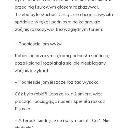
przed nią i surowym głosem rozkazywał.
Trzeba było słuchać. Chcąc nie chcąc, chwyciła
spódnicę w rękę i podniosła po kolana, ale
zbójnik rozkazywał bezwzględnym tonem:
– Podnieście jom wyży!
Kobiecina drżącymi rękami podniosła spódnicę
poza kolana i rozpłakała się, ale nieubłagany
zbójnik krzyknął:
– Podnieście jom jeszcze roz tak wysoko!
Cóż było robić?! Lepsze to, niż śmierć, więc
płacząc i pociągając nosem, spełniła rozkaz
Elijasza.
– A teroski siednijcie se na tym pniu!… Co?.. Nie
siadocie?!