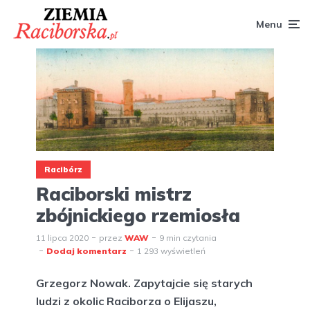
Menu
Racibórz
Raciborski mistrz
zbójnickiego rzemiosła
11 lipca 2020
przez
WAW
9 min czytania
Dodaj komentarz
1 293 wyświetleń
Grzegorz Nowak. Zapytajcie się starych
ludzi z okolic Raciborza o Elijaszu,