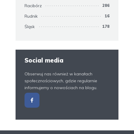
Racibórz
286
Rudnik
16
Śląsk
178
Social media
Obserwuj nas również w kanałach
społecznościowych, gdzie regularnie
informujemy o nowościach na blogu.