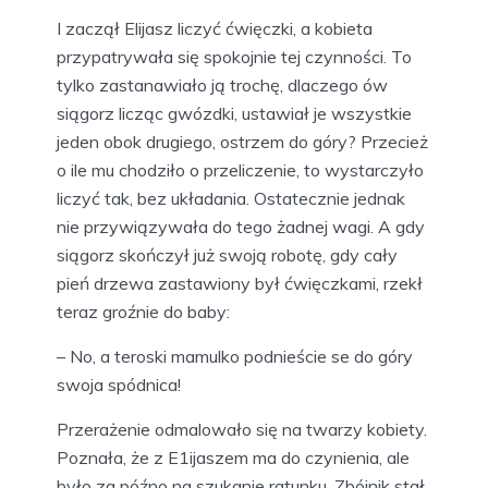
I zaczął Elijasz liczyć ćwięczki, a kobieta
przypatrywała się spokojnie tej czynności. To
tylko zastanawiało ją trochę, dlaczego ów
siągorz licząc gwózdki, ustawiał je wszystkie
jeden obok drugiego, ostrzem do góry? Przecież
o ile mu chodziło o przeliczenie, to wystarczyło
liczyć tak, bez układania. Ostatecznie jednak
nie przywiązywała do tego żadnej wagi. A gdy
siągorz skończył już swoją robotę, gdy cały
pień drzewa zastawiony był ćwięczkami, rzekł
teraz groźnie do baby:
– No, a teroski mamulko podnieście se do góry
swoja spódnica!
Przerażenie odmalowało się na twarzy kobiety.
Poznała, że z E1ijaszem ma do czynienia, ale
było za późno na szukanie ratunku. Zbójnik stał