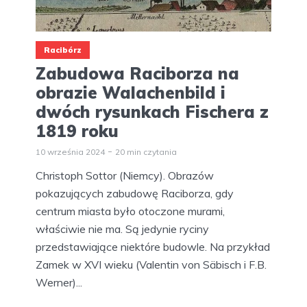
Racibórz
Zabudowa Raciborza na
obrazie Walachenbild i
dwóch rysunkach Fischera z
1819 roku
10 września 2024
20 min czytania
Christoph Sottor (Niemcy). Obrazów
pokazujących zabudowę Raciborza, gdy
centrum miasta było otoczone murami,
właściwie nie ma. Są jedynie ryciny
przedstawiające niektóre budowle. Na przykład
Zamek w XVI wieku (Valentin von Säbisch i F.B.
Werner)...