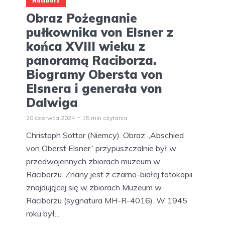
Racibórz
Obraz Pożegnanie
pułkownika von Elsner z
końca XVIII wieku z
panoramą Raciborza.
Biogramy Obersta von
Elsnera i generała von
Dalwiga
20 czerwca 2024
15 min czytania
Christoph Sottor (Niemcy). Obraz „Abschied
von Oberst Elsner” przypuszczalnie był w
przedwojennych zbiorach muzeum w
Raciborzu. Znany jest z czarno-białej fotokopii
znajdującej się w zbiorach Muzeum w
Raciborzu (sygnatura MH-R-4016). W 1945
roku był...