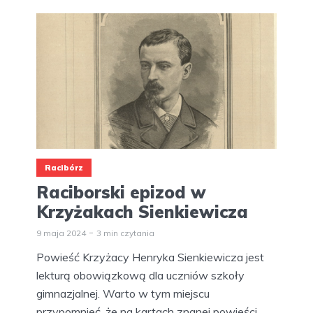
Racibórz
Raciborski epizod w
Krzyżakach Sienkiewicza
9 maja 2024
3 min czytania
Powieść Krzyżacy Henryka Sienkiewicza jest
lekturą obowiązkową dla uczniów szkoły
gimnazjalnej. Warto w tym miejscu
przypomnieć, że na kartach znanej powieści