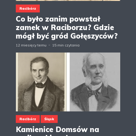
Racibórz
Co było zanim powstał
zamek w Raciborzu? Gdzie
mógł być gród Gołęszyców?
12 miesięcy temu
15 min czytania
Racibórz
Śląsk
Kamienice Domsów na