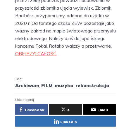
przez rzekę podczas powodzi i budowania w
przyszłości zbiornika ujęcia wylewisk. Zbiornik
Racibórz, przypomnijmy, oddano do użytku w
2020 r. Od tamtego czasu ZEW pozostaje jako
ważny zakład na mapie światowego przemysłu
elektrodowego. Należy dziś do japońskiego
koncernu Tokai. Rafako walczy o przetrwanie.
OBEJRZYJ CAŁOŚĆ
Tagi
Archiwum
,
FILM
,
muzyka
,
rekonstrukcja
Udostępnij
Facebook
X
Email
LinkedIn