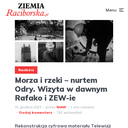
Menu
Racibórz
Morza i rzeki – nurtem
Odry. Wizyta w dawnym
Rafako i ZEW-ie
31 grudnia 2023
przez
WAW
1 min czytania
Dodaj komentarz
762 wyświetleń
Rekonstrukcja cyfrowa materiału Telewizji