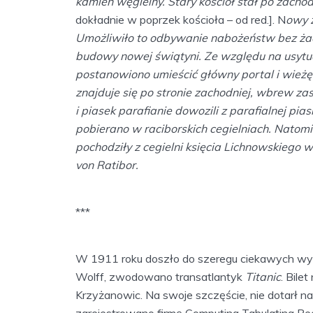
kamień węgielny. Stary kościół stał po zachodn
dokładnie w poprzek kościoła – od red.]. N
owy z
Umożliwiło to odbywanie nabożeństw bez żad
budowy nowej świątyni. Ze względu na usytuow
postanowiono umieścić główny portal i wieżę o
znajduje się po stronie zachodniej, wbrew 
i piasek parafianie dowozili z parafialnej pi
pobierano w raciborskich cegielniach. Natomia
pochodziły z cegielni księcia Lichnowskiego 
von Ratibor.
***
W 1911 roku doszło do szeregu ciekawych wyd
Wolff, zwodowano transatlantyk
Titanic
. Bile
Krzyżanowic. Na swoje szczęście, nie dotarł 
zarejestrowano firmę Computing Tabulating Re