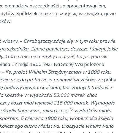
że gromadziły oszczędności za oprocentowaniem,
dytów. Spółdzielnie te zrzeszały się w związku, gdzie
dków.
ć wiosny.
–
Chrabąszczy zdaje się w tym roku prawie
go szkodnika. Zimne powietrze, deszcze i śniegi, jakie
które i tak i niemiałyby co gryźć, bo przymrozki
 prasa 17 maja 1900 roku. Na Starej Wsi położono
. –
Ks. prałat Wilhelm Strzybny zmarł w 1898 roku.
objęciu urzędu proboszcza ponowił
[wcześniejsze próby
 budowy nowego kościoła, bez żadnych trudności
ęcia kosztów w wysokości 53.000 marek, choć
czny koszt miał wynosić 215.000 marek. Wymagało
 środki finansowe, mimo iż część wydatków miała
sportem. 5 czerwca 1900 roku, w obecności księcia
i okolicznego duchowieństwa, uroczyście wmurowano