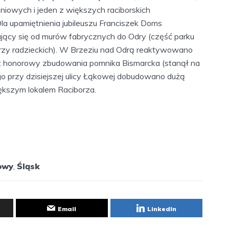
iowych i jeden z większych raciborskich
la upamiętnienia jubileuszu Franciszek Doms
ający się od murów fabrycznych do Odry (część parku
rzy radzieckich). W Brzeziu nad Odrą reaktywowano
tet honorowy zbudowania pomnika Bismarcka (stanął na
go przy dzisiejszej ulicy Łąkowej dobudowano dużą
iększym lokalem Raciborza.
owy
,
Śląsk
Email
LinkedIn