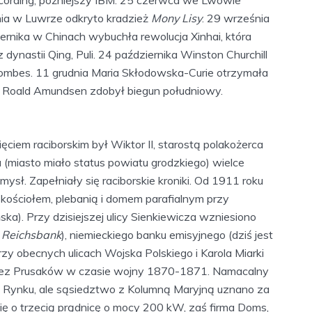
pnia w Luwrze odkryto kradzież
Mony Lisy
. 29 września
rnika w Chinach wybuchła rewolucja Xinhai, która
dynastii Qing, Puli. 24 października Winston Churchill
lombes. 11 grudnia Maria Skłodowska-Curie otrzymała
ia Roald Amundsen zdobył biegun południowy.
ęciem raciborskim był Wiktor II, starostą polakożerca
(miasto miało status powiatu grodzkiego) wielce
mysł. Zapełniały się raciborskie kroniki. Od 1911 roku
kościołem, plebanią i domem parafialnym przy
a). Przy dzisiejszej ulicy Sienkiewicza wzniesiono
 Reichsbank
), niemieckiego banku emisyjnego (dziś jest
y obecnych ulicach Wojska Polskiego i Karola Miarki
rzez Prusaków w czasie wojny 1870-1871. Namacalny
na Rynku, ale sąsiedztwo z Kolumną Maryjną uznano za
ię o trzecią prądnicę o mocy 200 kW, zaś firma Doms,