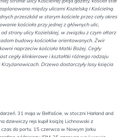
iej stronie ulicy Kościelnej
[błąd gazety, kościół stał
aplanowano między ulicami Kozielską i Kościelną.
nych przeszkód w starym kościele przez cały okres
anie kościoła przy jednej z głównych ulic,
d strony ulicy Kozielskiej, w związku z czym ołtarz
zasadom budowy kościołów orientowanych. Żwir
askowni naprzeciw kościoła Matki Bożej. Cegły
st cegły klinkierowe i kształtki różnego rodzaju
w Krzyżanowicach. Drzewo dostarczyły lasy księcia
arzeń. 31 maja w Belfaście, w stoczni Harland and
t na dziewiczy rejs kupił książę Lichnowski z
na czas do portu. 15 czerwca w Nowym Jorku
cording, późniejszy IBM. 25 czerwca we Lwowie