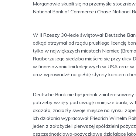
Morganowie skupili się na przemyśle stoczniow
National Bank of Commerce i Chase National B
W II Rzeszy 30-lecie świętował Deutsche Ban
odkąd otrzymał od rządu pruskiego licencję ban
tylko w największych miastach Niemiec (Brema
Raciborzu jego siedziba mieściła się przy ulicy 
w finansowaniu linii kolejowych w USA oraz w 
oraz wprowadził na giełdę słynny koncern che
Deutsche Bank nie był jednak zainteresowany o
potrzeby wzięły pod uwagę mniejsze banki, w t
okazało, znalazły swoje miejsce na rynku, zape
ich działania wypracował Friedrich Wilhelm Rai
jeden z założycieli pierwszej spółdzielni poż
oszczędnościowo-pożyczkowe działające jako sa