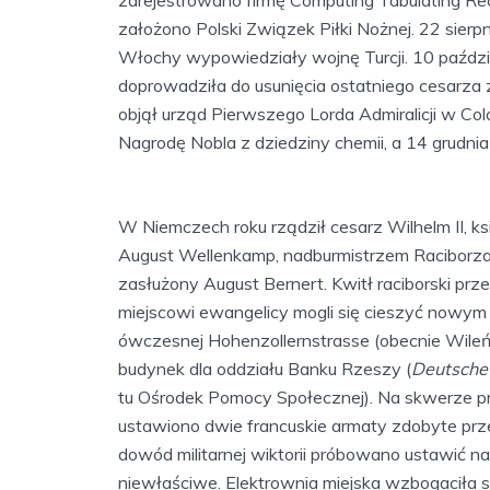
założono Polski Związek Piłki Nożnej. 22 sier
Włochy wypowiedziały wojnę Turcji. 10 paździe
doprowadziła do usunięcia ostatniego cesarza z 
objął urząd Pierwszego Lorda Admiralicji w Co
Nagrodę Nobla z dziedziny chemii, a 14 grudn
W Niemczech roku rządził cesarz Wilhelm II, ksi
August Wellenkamp, nadburmistrzem Raciborza 
zasłużony August Bernert. Kwitł raciborski prze
miejscowi ewangelicy mogli się cieszyć nowym 
ówczesnej Hohenzollernstrasse (obecnie Wileńsk
budynek dla oddziału Banku Rzeszy (
Deutsche
tu Ośrodek Pomocy Społecznej). Na skwerze prz
ustawiono dwie francuskie armaty zdobyte p
dowód militarnej wiktorii próbowano ustawić 
niewłaściwe. Elektrownia miejska wzbogaciła s