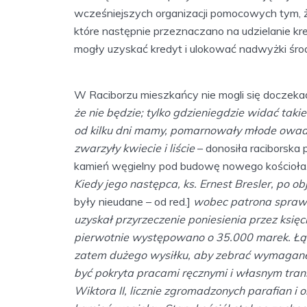
wcześniejszych organizacji pomocowych tym, 
które następnie przeznaczano na udzielanie kre
mogły uzyskać kredyt i ulokować nadwyżki śro
W Raciborzu mieszkańcy nie mogli się doczeka
że nie będzie; tylko gdzieniegdzie widać takie
od kilku dni mamy, pomarnowały młode owady, 
zwarzyły kwiecie i liście
– donosiła raciborska
kamień węgielny pod budowę nowego kościoła
Kiedy jego następca, ks. Ernest Bresler, po 
były nieudane – od red.]
wobec patrona sprawę
uzyskał przyrzeczenie poniesienia przez ksi
pierwotnie występowano o 35.000 marek. Łą
zatem dużego wysiłku, aby zebrać wymagane
być pokryta pracami ręcznymi i własnym tran
Wiktora II, licznie zgromadzonych parafian 