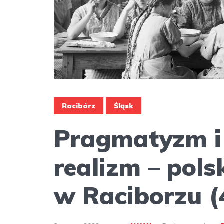
Racibórz
Śląsk
Pragmatyzm i 
realizm – pol
w Raciborzu (