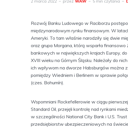
2 marca 2022
przez
WAW
5 min czytania
Rozwój Banku Ludowego w Raciborzu postępo
międzynarodowym rynku finansowym. W latac
Ameryki. To tam właśnie narodziły się dwie m
oraz grupa Morgana, którą wsparła finansowo 
bankowych w największych krajach Europy, do
XVIII wieku na Górnym Śląsku. Należały do nic
ich wpływom na dworze Habsburgów można zaw
pomiędzy Wiedniem i Berlinem w sprawie połącz
(czes. Bohumín).
Wspomniani Rockefellerowie w ciągu pierwszej
Standard Oil, przejęli kontrolę nad rynkami mied
w szczególności National City Bank i U.S. Tru
przedsiębiorstw ubezpieczeniowych na świecie