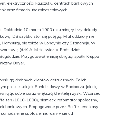
ym, elektryczności, kauczuku, centrach bankowych
ank oraz firmach ubezpieczeniowych.
k. Dokładnie 10 marca 1900 roku minęły trzy dekady
kową. DB szybko stał się potęgą. Miał oddziały nie
, Hamburg), ale także w Londynie czy Szanghaju. W
Dworcowej (dziś A. Mickiewicza). Brał udział
Bagdadzie. Przygotował emisję obligacji spółki Kruppa
miczny Bayer.
bsługą drobnych klientów detalicznych. To ich
ym polskie, tak jak Bank Ludowy w Raciborzu. Jak się
wniając sobie coraz większą klientelę i zyski. Wzorzec
ffeisen (1818-1888), niemiecki reformator społeczny,
yczek bankowych. Propagowane przez Raiffeisena kasy
modzielne spółdzielnie, różniły się od