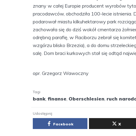
znany w całej Europie producent wyrobów tyton
pracodawców, obchodziła 100-lecie istnienia. D
podarował miastu kilkuhektarowy park rozciąg
zachowała się do dziś wokół cmentarza żołnie
odrębną parafię, w Raciborzu zebrał się komi
wzgórzu blisko Brzezia), a do domu strzeleckie
salę. Dom braci kurkowych stał się odtąd najw
opr. Grzegorz Wawoczny
Tagi
bank
,
finanse
,
Oberschlesien
,
ruch narod
Udostępnij
Facebook
X