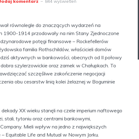
Dodaj komentarz
844 wyświetleń
wał równolegle do znaczących wydarzeń na
h 1900-1914 przodowały na nim Stany Zjednoczone
iędzynarodowe potęgi finansowe – Rockefellerów
żydowska familia Rothschildów, właścicieli domów
 dziś aktywnych w bankowości, obecnych od II połowy
h dobra szylerzowickie oraz zamek w Chałupkach. To
dzięczać szczęśliwe zakończenie negocjacji
enia obu cesarstw linią kolei żelaznej w Boguminie
 dekady XX wieku stanęli na czele imperium naftowego
zi, stali, tytoniu oraz centrami bankowymi,
st Company. Mieli wpływ na jedno z największych
 – Equitable Life and Mutual w Nowym Jorku.