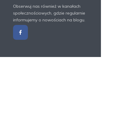
Obserwuj nas również w kanałach
społecznościowych, gdzie regularnie
informujemy o nowościach na blogu.