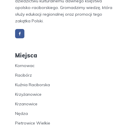
dziedzictwu kulturalnemu dawnego księstwa
opolsko-raciborskiego. Gromadzimy wiedzę, która
służy edukacji regionalnej oraz promocji tego
zakątka Polski.
Miejsca
Kornowac
Racibórz
Kuźnia Raciborska
Krzyżanowice
Krzanowice
Nędza
Pietrowice Wielkie