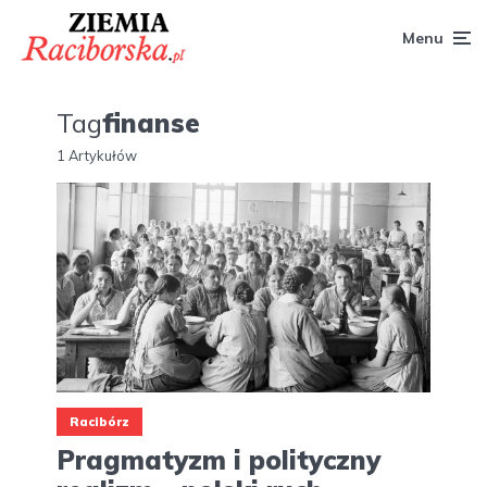
Menu
Tag
finanse
1 Artykułów
Racibórz
Pragmatyzm i polityczny