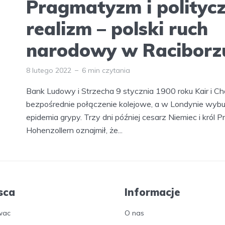
Pragmatyzm i polityc
realizm – polski ruch
narodowy w Raciborzu
8 lutego 2022
6 min czytania
Bank Ludowy i Strzecha 9 stycznia 1900 roku Kair i C
bezpośrednie połączenie kolejowe, a w Londynie wybu
epidemia grypy. Trzy dni później cesarz Niemiec i król Pr
Hohenzollern oznajmił, że...
sca
Informacje
wac
O nas