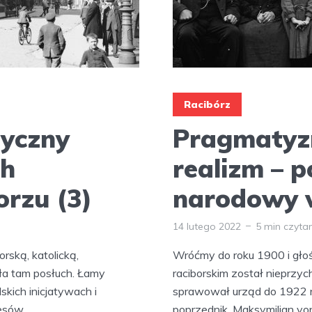
Racibórz
tyczny
Pragmatyzm
ch
realizm – p
rzu (3)
narodowy w
14 lutego 2022
5 min czyta
rską, katolicką,
Wróćmy do roku 1900 i gł
ła tam posłuch. Łamy
raciborskim został nieprzy
skich inicjatywach i
sprawował urząd do 1922 r
sów...
poprzednik, Maksymilian von 