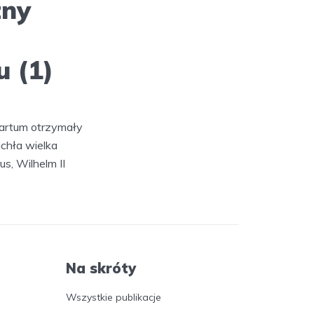
zny
 (1)
hartum otrzymały
chła wielka
us, Wilhelm II
Na skróty
Wszystkie publikacje