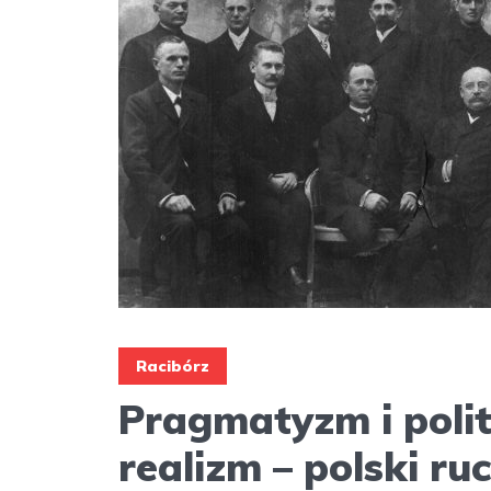
Racibórz
Pragmatyzm i poli
realizm – polski ru