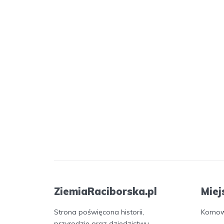
ZiemiaRaciborska.pl
Miej
Strona poświęcona historii,
Korno
przyrodzie oraz dziedzictwu