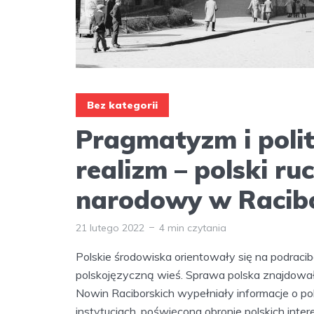
Bez kategorii
Pragmatyzm i poli
realizm – polski ru
narodowy w Racibo
21 lutego 2022
4 min czytania
Polskie środowiska orientowały się na podracibo
polskojęzyczną wieś. Sprawa polska znajdowa
Nowin Raciborskich wypełniały informacje o pol
instytucjach, poświęcona obronie polskich intere