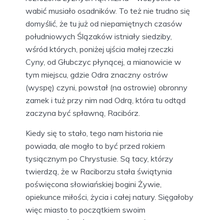
wabić musiało osadników. To też nie trudno się
domyślić, że tu już od niepamiętnych czasów
południowych Ślązaków istniały siedziby,
wśród których, poniżej ujścia małej rzeczki
Cyny, od Głubczyc płynącej, a mianowicie w
tym miejscu, gdzie Odra znaczny ostrów
(wyspę) czyni, powstał (na ostrowie) obronny
zamek i tuż przy nim nad Odrą, która tu odtąd
zaczyna być spławną, Racibórz.
Kiedy się to stało, tego nam historia nie
powiada, ale mogło to być przed rokiem
tysiącznym po Chrystusie. Są tacy, którzy
twierdzą, że w Raciborzu stała świątynia
poświęcona słowiańskiej bogini Żywie,
opiekunce miłości, życia i całej natury. Sięgałoby
więc miasto to początkiem swoim