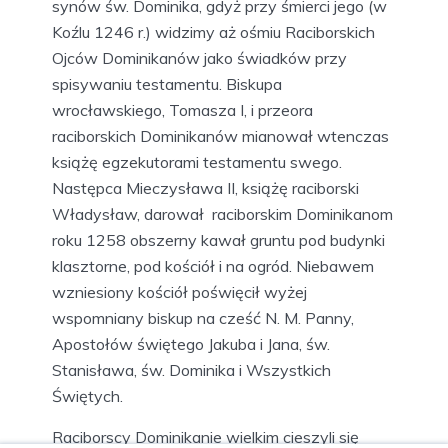
synów św. Dominika, gdyż przy śmierci jego (w
Koźlu 1246 r.) widzimy aż ośmiu Raciborskich
Ojców Dominikanów jako świadków przy
spisywaniu testamentu. Biskupa
wrocławskiego, Tomasza I, i przeora
raciborskich Dominikanów mianował wtenczas
książę egzekutorami testamentu swego.
Następca Mieczysława II, książę raciborski
Władysław, darował raciborskim Dominikanom
roku 1258 obszerny kawał gruntu pod budynki
klasztorne, pod kościół i na ogród. Niebawem
wzniesiony kościół poświęcił wyżej
wspomniany biskup na cześć N. M. Panny,
Apostołów świętego Jakuba i Jana, św.
Stanisława, św. Dominika i Wszystkich
Świętych.
Raciborscy Dominikanie wielkim cieszyli się