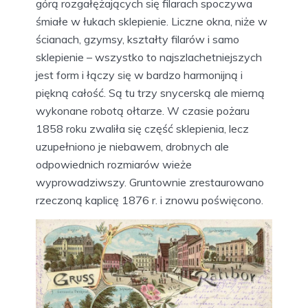
górą rozgałężających się filarach spoczywa
śmiałe w łukach sklepienie. Liczne okna, niże w
ścianach, gzymsy, kształty filarów i samo
sklepienie – wszystko to najszlachetniejszych
jest form i łączy się w bardzo harmonijną i
piękną całość. Są tu trzy snycerską ale mierną
wykonane robotą ołtarze. W czasie pożaru
1858 roku zwaliła się część sklepienia, lecz
uzupełniono je niebawem, drobnych ale
odpowiednich rozmiarów wieże
wyprowadziwszy. Gruntownie zrestaurowano
rzeczoną kaplicę 1876 r. i znowu poświęcono.