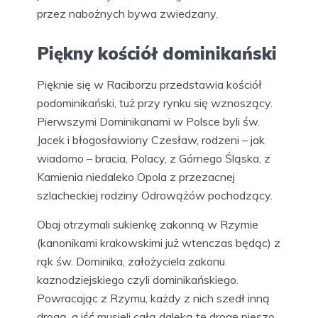
przez nabożnych bywa zwiedzany.
Piękny kościół dominikański
Pięknie się w Raciborzu przedstawia kościół
podominikański, tuż przy rynku się wznoszący.
Pierwszymi Dominikanami w Polsce byli św.
Jacek i błogosławiony Czesław, rodzeni – jak
wiadomo – bracia, Polacy, z Górnego Śląska, z
Kamienia niedaleko Opola z przezacnej
szlacheckiej rodziny Odrowążów pochodzący.
Obaj otrzymali sukienkę zakonną w Rzymie
(kanonikami krakowskimi już wtenczas będąc) z
rąk św. Dominika, założyciela zakonu
kaznodziejskiego czyli dominikańskiego.
Powracając z Rzymu, każdy z nich szedł inną
drogą, a iść musieli całą daleką tę drogę pieszo,