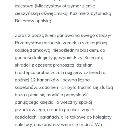
księstwa (Mieczysław otrzymał ziemię
cieszyńską i oświęcimską, Kazimierz bytomską,
Bolesław opolską).
Zaraz z początkiem panowania swego otoczył
Przemysław raciborski zamek, a szczególniej
kaplicę zamkową, niepoślednim blaskiem, do
godności kolegiaty ją wyniósłszy. Kolegiatę
składali z czasem: proboszcz, dziekan
(zastępca proboszcza) i najpierw czterech a
później 12 kanoników i pewna liczba
kapelanów. Zadaniem ich było trudnić się służbą
bożą i pilnie się modlić o pomyślność
panującego księcia i o wieczny spokój
przodków jego, a nadto po okolicznych
kościołach i parafiach, o ile takowe do kolegiaty
należały, duszpasterstwem się trudnić. W r.