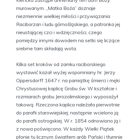
Klencka zastąpił drewniany ten dom Boży
murowanym. „Matka Boża” doznaje
niezmiennie wielkiej miłości i przywiązania
Raciborzan i ludu górnośląskiego, a patronka jej
nieustającej czci i wdzięczności, czego
pomiędzy innymi dowodem na setki się liczące
srebrne tam składają wota.
Kilka set kroków od zamku raciborskiego
wystawić kazał wyżej wspomniany hr. Jerzy
Oppersdorff 1647 r. na pamiątkę śmierci i męki
Chrystusowej kaplicę Grobu św. W kształcie i
rozmiarach grobu Jerozolimskiego i wyposażył
takową. Rzeczona kaplica należała pierwotnie
do parafii starowiejskiej; następnie wcielono ją
do parafii ostrogskiej. W r. 1854 odnowiono ją i
z nowa poświęcono. W każdy Wielki Piątek
płonie tu licznym światłem grób Pański i tłumnie