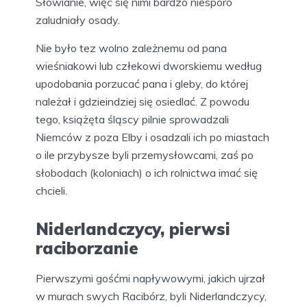
Słowianie, więc się nimi bardzo niesporo
zaludniały osady.
Nie było tez wolno zależnemu od pana
wieśniakowi lub człekowi dworskiemu według
upodobania porzucać pana i gleby, do której
należał i gdzieindziej się osiedlać. Z powodu
tego, książęta śląscy pilnie sprowadzali
Niemców z poza Elby i osadzali ich po miastach
o ile przybysze byli przemysłowcami, zaś po
słobodach (koloniach) o ich rolnictwa imać się
chcieli.
Niderlandczycy, pierwsi
raciborzanie
Pierwszymi gośćmi napływowymi, jakich ujrzał
w murach swych Racibórz, byli Niderlandczycy,