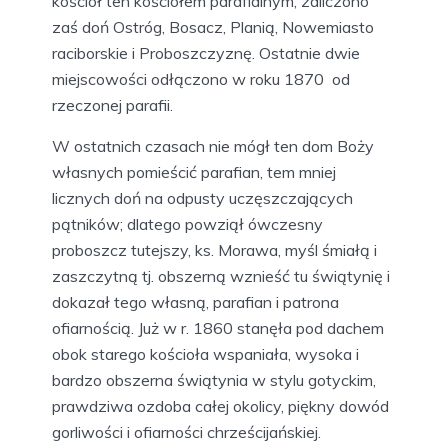
kościół ten kościołem parafialnym, zaliczono
zaś doń Ostróg, Bosacz, Planią, Nowemiasto
raciborskie i Proboszczyznę. Ostatnie dwie
miejscowości odłączono w roku 1870 od
rzeczonej parafii.
W ostatnich czasach nie mógł ten dom Boży
własnych pomieścić parafian, tem mniej
licznych doń na odpusty uczęszczających
pątników; dlatego powziął ówczesny
proboszcz tutejszy, ks. Morawa, myśl śmiałą i
zaszczytną tj. obszerną wznieść tu świątynię i
dokazał tego własną, parafian i patrona
ofiarnością. Już w r. 1860 stanęła pod dachem
obok starego kościoła wspaniała, wysoka i
bardzo obszerna świątynia w stylu gotyckim,
prawdziwa ozdoba całej okolicy, piękny dowód
gorliwości i ofiarności chrześcijańskiej.