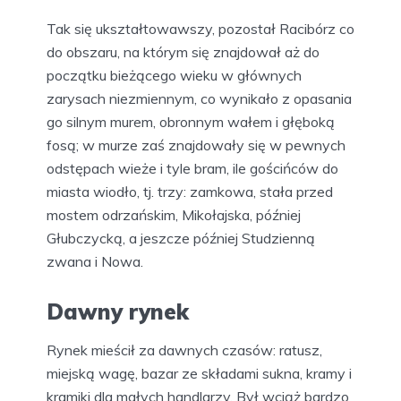
Tak się ukształtowawszy, pozostał Racibórz co
do obszaru, na którym się znajdował aż do
początku bieżącego wieku w głównych
zarysach niezmiennym, co wynikało z opasania
go silnym murem, obronnym wałem i głęboką
fosą; w murze zaś znajdowały się w pewnych
odstępach wieże i tyle bram, ile gościńców do
miasta wiodło, tj. trzy: zamkowa, stała przed
mostem odrzańskim, Mikołajska, później
Głubczycką, a jeszcze później Studzienną
zwana i Nowa.
Dawny rynek
Rynek mieścił za dawnych czasów: ratusz,
miejską wagę, bazar ze składami sukna, kramy i
kramiki dla małych handlarzy. Był wciąż bardzo