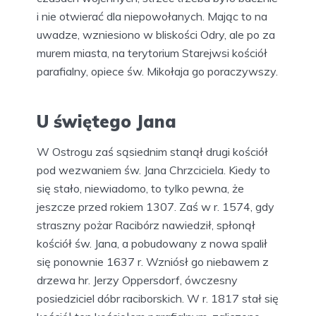
i nie otwierać dla niepowołanych. Mając to na
uwadze, wzniesiono w bliskości Odry, ale po za
murem miasta, na terytorium Starejwsi kościół
parafialny, opiece św. Mikołaja go poraczywszy.
U świętego Jana
W Ostrogu zaś sąsiednim stanął drugi kościół
pod wezwaniem św. Jana Chrzciciela. Kiedy to
się stało, niewiadomo, to tylko pewna, że
jeszcze przed rokiem 1307. Zaś w r. 1574, gdy
straszny pożar Racibórz nawiedził, spłonął
kościół św. Jana, a pobudowany z nowa spalił
się ponownie 1637 r. Wzniósł go niebawem z
drzewa hr. Jerzy Oppersdorf, ówczesny
posiedziciel dóbr raciborskich. W r. 1817 stał się