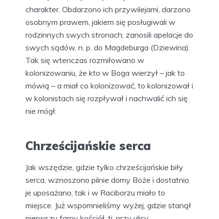
charakter. Obdarzono ich przywilejami, darzono
osobnym prawem, jakiem się posługiwali w
rodzinnych swych stronach; zanosili apelacje do
swych sądów, n. p. do Magdeburga (Dziewina).
Tak się wtenczas rozmiłowano w
kolonizowaniu, że kto w Boga wierzył – jak to
mówią – a miał co kolonizować, to kolonizował i
w kolonistach się rozpływał i nachwalić ich się
nie mógł.
Chrześcijańskie serca
Jak wszędzie, gdzie tylko chrześcijańskie biły
serca, wznoszono pilnie domy Boże i dostatnio
je uposażano, tak i w Raciborzu miało to
miejsce. Już wspomnieliśmy wyżej, gdzie stanął
pierwszy farny kościół, tj. przy ulicy