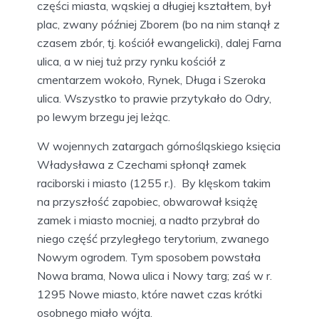
części miasta, wąskiej a długiej kształtem, był
plac, zwany później Zborem (bo na nim stanął z
czasem zbór, tj. kościół ewangelicki), dalej Farna
ulica, a w niej tuż przy rynku kościół z
cmentarzem wokoło, Rynek, Długa i Szeroka
ulica. Wszystko to prawie przytykało do Odry,
po lewym brzegu jej leżąc.
W wojennych zatargach górnośląskiego księcia
Władysława z Czechami spłonął zamek
raciborski i miasto (1255 r.). By klęskom takim
na przyszłość zapobiec, obwarował książę
zamek i miasto mocniej, a nadto przybrał do
niego część przyległego terytorium, zwanego
Nowym ogrodem. Tym sposobem powstała
Nowa brama, Nowa ulica i Nowy targ; zaś w r.
1295 Nowe miasto, które nawet czas krótki
osobnego miało wójta.