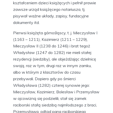
kształceniem dzieci książęcych i pełnił prawie
zawsze urząd książęcego notariusza, tj.
pisywał ważne układy, zapisy, fundacyjne
dokumenty itd.
Pierwsi książęta górnośląscy, t. j. Mieczysław I
(1163 – 1211), Kazimierz (1211 – 1229),
Mieczysław II (1238 do 1246) i brat tegoż
Władysław (1247 do 1282) nie mieli stałej
rezydencji (siedziby), ale objeżdżając dzielnicę
swoją, raz w tym, drugi raz w innym zamku,
albo w którym z klasztorów do czasu
przebywali. Dopiero gdy po śmierci
Władysława (1282) czterej synowie jego:
Mieczysław, Kazimierz, Bolesław i Przemysław
w ojcowizną się podzielili, stał się zamek
raciborski stałą siedzibą najmłodszego z braci,
Przemysława, odtąd pana raciborskiego