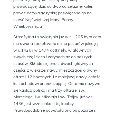
prowadzącej dziś od dworca żelaznej kolei,
prawie dotykając rynku; poświęcono go na
cześć Najświętszej Maryi Panny
Wniebowzięcia.
Starożytna ta świątynia już w r. 1205 była cała
murowana i przetrwała mimo pożarów jakie ją
w r. 1426 i w 1474 dotknęły, w głównych
swych częściach i zarysach aż do naszych
czasów. Składa się ona z dwóch głównych
części: z większej nawy, mieszczącej główny
ołtarz i 12 bocznych, i z mniejszej nawy, całość
ku zachodowi przedłużającej. Ostatnia nazywa
się kaplicą polską i ma trzy ołtarze: św.
Marcelego, św. Mikołaja i św. Trójcy. Już w r.
1436 jest wzmianka o tej kaplicy.
Prawdopodobnie powstała ona po pożarze r.