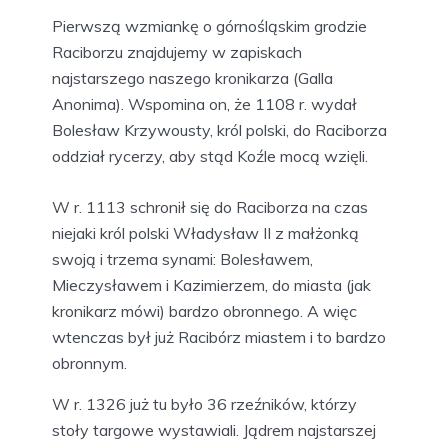
Pierwszą wzmiankę o górnośląskim grodzie
Raciborzu znajdujemy w zapiskach
najstarszego naszego kronikarza (Galla
Anonima). Wspomina on, że 1108 r. wydał
Bolesław Krzywousty, król polski, do Raciborza
oddział rycerzy, aby stąd Koźle mocą wzięli.
W r. 1113 schronił się do Raciborza na czas
niejaki król polski Władysław II z małżonką
swoją i trzema synami: Bolesławem,
Mieczysławem i Kazimierzem, do miasta (jak
kronikarz mówi) bardzo obronnego. A więc
wtenczas był już Racibórz miastem i to bardzo
obronnym.
W r. 1326 już tu było 36 rzeźników, którzy
stoły targowe wystawiali. Jądrem najstarszej