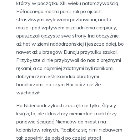
którzy w początku XIII wieku natarczywością
Północnego morza parci, roli po ojcach
straszliwymi wylewami pozbawiani, nadto
może i pod wpływem przeludnienia cierpiący,
opuszczali ojczyste swe strony Ina obczyźnie,
aż het w ziemi nadodrzańskiej i jeszcze dalej, bo
nawet aż u brzegów Dunaju przytułku szukali.
Przybysze ci nie przybywali do nas z prężnymi
rękami, a co najmniej zdatnymi byli rolnikami,
dobrymi rzemieślnikami lub obrotnymi
handlarzami, na czym Racibórz nie źle
wychodził.
Po Niderlandczykach zaczęli nie tylko śląscy
książęta, ale i klasztory niemieckie i niektórzy
panowie ściągać Niemców do miast i na
kolonistów rolnych. Racibórz się nimi niebawem
tak zapełnił, że polski po części stracił