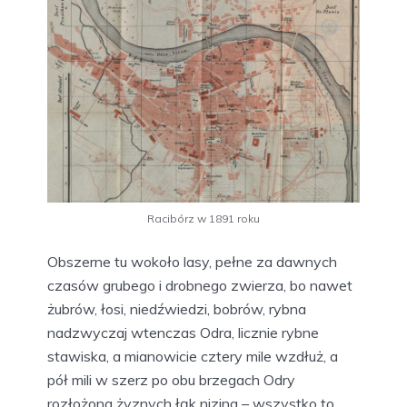
Racibórz w 1891 roku
Obszerne tu wokoło lasy, pełne za dawnych
czasów grubego i drobnego zwierza, bo nawet
żubrów, łosi, niedźwiedzi, bobrów, rybna
nadzwyczaj wtenczas Odra, licznie rybne
stawiska, a mianowicie cztery mile wzdłuż, a
pół mili w szerz po obu brzegach Odry
rozłożona żyznych łąk nizina – wszystko to