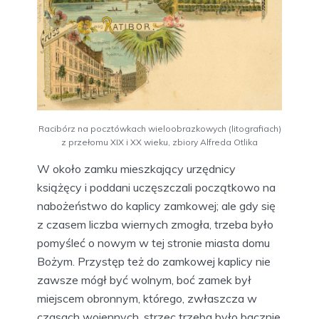
Racibórz na pocztówkach wieloobrazkowych (litografiach)
z przełomu XIX i XX wieku, zbiory Alfreda Otlika
W około zamku mieszkający urzędnicy
książęcy i poddani uczęszczali początkowo na
nabożeństwo do kaplicy zamkowej; ale gdy się
z czasem liczba wiernych zmogła, trzeba było
pomyśleć o nowym w tej stronie miasta domu
Bożym. Przystęp też do zamkowej kaplicy nie
zawsze mógł być wolnym, boć zamek był
miejscem obronnym, którego, zwłaszcza w
czasach wojennych, strzec trzeba było bacznie