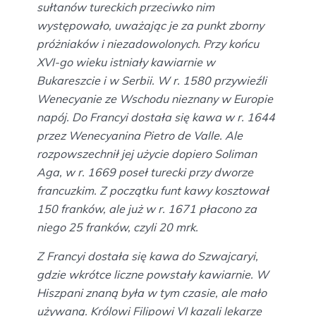
sułtanów tureckich przeciwko nim
występowało, uważając je za punkt zborny
próżniaków i niezadowolonych. Przy końcu
XVI-go wieku istniały kawiarnie w
Bukareszcie i w Serbii. W r. 1580 przywieźli
Wenecyanie ze Wschodu nieznany w Europie
napój. Do Francyi dostała się kawa w r. 1644
przez Wenecyanina Pietro de Valle. Ale
rozpowszechnił jej użycie dopiero Soliman
Aga, w r. 1669 poseł turecki przy dworze
francuzkim. Z początku funt kawy kosztował
150 franków, ale już w r. 1671 płacono za
niego 25 franków, czyli 20 mrk.
Z Francyi dostała się kawa do Szwajcaryi,
gdzie wkrótce liczne powstały kawiarnie. W
Hiszpani znaną była w tym czasie, ale mało
używaną. Królowi Filipowi VI kazali lekarze