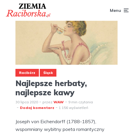
Menu
Racibórz
Śląsk
Najlepsze herbaty,
najlepsze kawy
30 lipca 2020
przez
WAW
9 min czytania
Dodaj komentarz
1 156 wyświetleń
Joseph von Eichendorff (1788-1857),
wspomniany wybitny poeta romantyczny