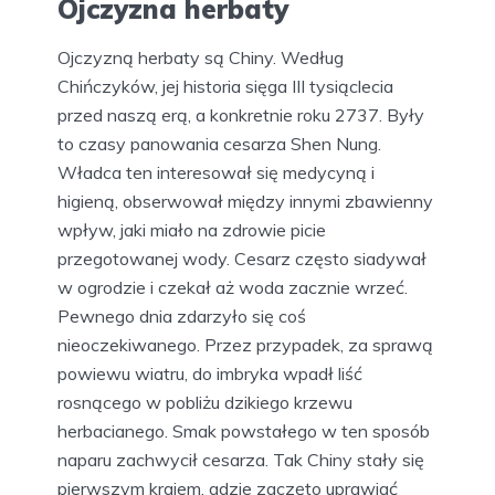
Ojczyzna herbaty
Ojczyzną herbaty są Chiny. Według
Chińczyków, jej historia sięga III tysiąclecia
przed naszą erą, a konkretnie roku 2737. Były
to czasy panowania cesarza Shen Nung.
Władca ten interesował się medycyną i
higieną, obserwował między innymi zbawienny
wpływ, jaki miało na zdrowie picie
przegotowanej wody. Cesarz często siadywał
w ogrodzie i czekał aż woda zacznie wrzeć.
Pewnego dnia zdarzyło się coś
nieoczekiwanego. Przez przypadek, za sprawą
powiewu wiatru, do imbryka wpadł liść
rosnącego w pobliżu dzikiego krzewu
herbacianego. Smak powstałego w ten sposób
naparu zachwycił cesarza. Tak Chiny stały się
pierwszym krajem, gdzie zaczęto uprawiać