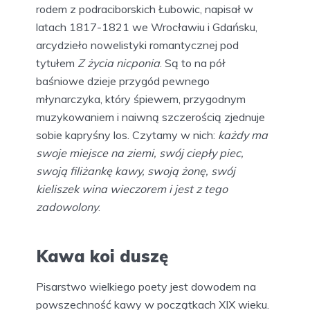
rodem z podraciborskich Łubowic, napisał w
latach 1817-1821 we Wrocławiu i Gdańsku,
arcydzieło nowelistyki romantycznej pod
tytułem
Z życia nicponia
. Są to na pół
baśniowe dzieje przygód pewnego
młynarczyka, który śpiewem, przygodnym
muzykowaniem i naiwną szczerością zjednuje
sobie kapryśny los. Czytamy w nich:
każdy ma
swoje miejsce na ziemi, swój ciepły piec,
swoją filiżankę kawy, swoją żonę, swój
kieliszek wina wieczorem i jest z tego
zadowolony
.
Kawa koi duszę
Pisarstwo wielkiego poety jest dowodem na
powszechność kawy w początkach XIX wieku.