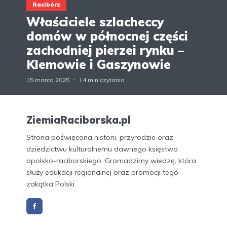
Racibórz
Właściciele szlacheccy
domów w północnej części
zachodniej pierzei rynku –
Klemowie i Gaszynowie
15 marca 2025
14 min czytania
ZiemiaRaciborska.pl
Strona poświęcona historii, przyrodzie oraz
dziedzictwu kulturalnemu dawnego księstwa
opolsko-raciborskiego. Gromadzimy wiedzę, która
służy edukacji regionalnej oraz promocji tego
zakątka Polski.