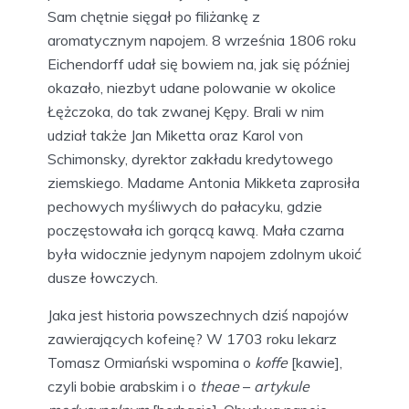
Sam chętnie sięgał po filiżankę z
aromatycznym napojem. 8 września 1806 roku
Eichendorff udał się bowiem na, jak się później
okazało, niezbyt udane polowanie w okolice
Łężczoka, do tak zwanej Kępy. Brali w nim
udział także Jan Miketta oraz Karol von
Schimonsky, dyrektor zakładu kredytowego
ziemskiego. Madame Antonia Mikketa zaprosiła
pechowych myśliwych do pałacyku, gdzie
poczęstowała ich gorącą kawą. Mała czarna
była widocznie jedynym napojem zdolnym ukoić
dusze łowczych.
Jaka jest historia powszechnych dziś napojów
zawierających kofeinę? W 1703 roku lekarz
Tomasz Ormiański wspomina o
koffe
[kawie],
czyli bobie arabskim i o
theae
–
artykule