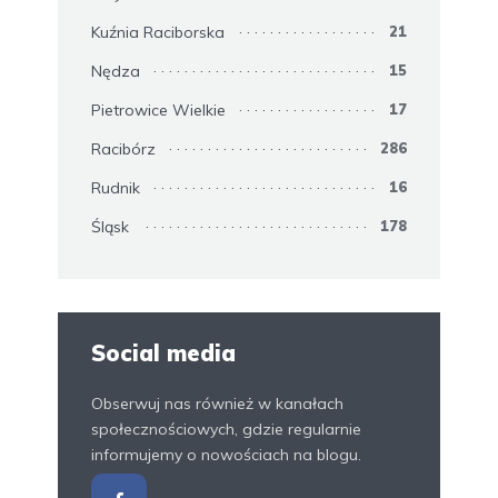
Kuźnia Raciborska
21
Nędza
15
Pietrowice Wielkie
17
Racibórz
286
Rudnik
16
Śląsk
178
Social media
Obserwuj nas również w kanałach
społecznościowych, gdzie regularnie
informujemy o nowościach na blogu.