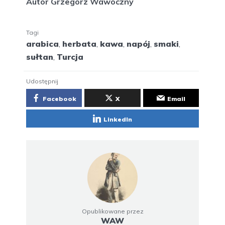
Autor Grzegorz Wawoczny
Tagi
arabica
,
herbata
,
kawa
,
napój
,
smaki
,
sułtan
,
Turcja
Udostępnij
Facebook
X
Email
LinkedIn
Opublikowane przez
WAW