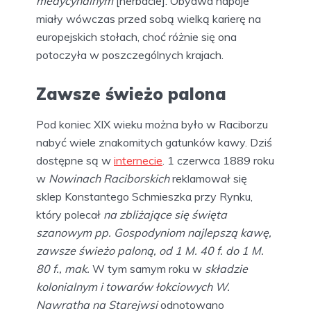
medycynalnym
[herbacie]. Obydwa napoje
miały wówczas przed sobą wielką karierę na
europejskich stołach, choć różnie się ona
potoczyła w poszczególnych krajach.
Zawsze świeżo palona
Pod koniec XIX wieku można było w Raciborzu
nabyć wiele znakomitych gatunków kawy. Dziś
dostępne są w
internecie
. 1 czerwca 1889 roku
w
Nowinach Raciborskich
reklamował się
sklep Konstantego Schmieszka przy Rynku,
który polecał
na zbliżające się święta
szanowym pp. Gospodyniom najlepszą kawę,
zawsze świeżo paloną, od 1 M. 40 f. do 1 M.
80 f., mak.
W tym samym roku w
składzie
kolonialnym i towarów łokciowych W.
Nawratha na Starejwsi
odnotowano