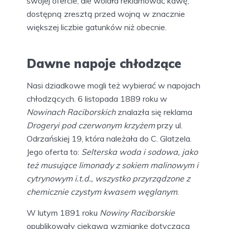
swojej ofercie, ale wolała reklamować kawę,
dostępną zresztą przed wojną w znacznie
większej liczbie gatunków niż obecnie.
Dawne napoje chłodzące
Nasi dziadkowe mogli też wybierać w napojach
chłodzących. 6 listopada 1889 roku w
Nowinach Raciborskich
znalazła się reklama
Drogeryi pod czerwonym krzyżem
przy ul.
Odrzańskiej 19, która należała do C. Glatzela.
Jego oferta to:
Selterska woda i sodowa, jako
też musujące limonady z sokiem malinowym i
cytrynowym i.t.d., wszystko przyrządzone z
chemicznie czystym kwasem węglanym
.
W lutym 1891 roku
Nowiny Raciborskie
opublikowały ciekawą wzmiankę dotyczącą