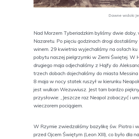
Dawne widoki Jer
Nad Morzem Tyberiadzkim byliśmy dwie doby, w 
Nazaretu. Po pięciu godzinach drogi dostaliśmy
winem. 29 kwietnia wyjechaliśmy na osłach ku gó
pobytu naszej pielgrzymki w Ziemi Świętej. W Ha
drugiego maja odjechaliśmy z Hajfy do Aleksandr
trzech dobach dojechaliśmy do miasta Messina n
8 maja w nocy statek ruszył w kierunku Neapol
jest wulkan Wezuwiusz. Jest tam bardzo piękny
przysłowie: „Jeszcze raz Neapol zobaczyć i u
wieczorem pociągiem.
W Rzymie zwiedzaliśmy bazylikę św. Piotra i w
przed Ojcem Świętym (Leon XIII), co było dla 