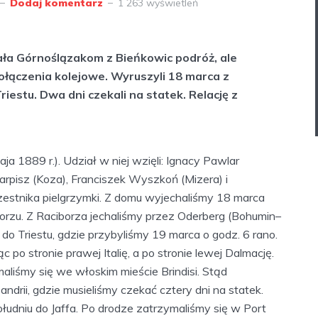
Dodaj komentarz
1 263 wyświetleń
ała Górnoślązakom z Bieńkowic podróż, ale
łączenia kolejowe. Wyruszyli 18 marca z
riestu. Dwa dni czekali na statek. Relację z
a 1889 r.). Udział w niej wzięli: Ignacy Pawlar
arpisz (Koza), Franciszek Wyszkoń (Mizera) i
zestnika pielgrzymki. Z domu wyjechaliśmy 18 marca
borzu. Z Raciborza jechaliśmy przez Oderberg (Bohumin–
do Triestu, gdzie przybyliśmy 19 marca o godz. 6 rano.
 po stronie prawej Italię, a po stronie lewej Dalmację.
aliśmy się we włoskim mieście Brindisi. Stąd
ndrii, gdzie musieliśmy czekać cztery dni na statek.
łudniu do Jaffa. Po drodze zatrzymaliśmy się w Port