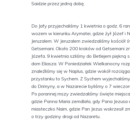
Saidzie przez jedną dobę.
Do Jafy przyjechaliśmy 1 kwietnia o godz. 6 ra
wozem w kierunku Arymatei, gdzie żył Józef i
Jeruzalem. W Jeruzalem zwiedzaliśmy kościół ś
Getsemani. Około 200 kroków od Getsemani znajd
Józefa. 9 kwietnia szliśmy do Betlejem piękną 
dom Eliasza. W Poniedziałek Wielkanocny rozp
znaleźliśmy się w Naplus, gdzie wokół rozciąga 
przystanku to Sychem. Z Sychem wyjechaliśmy 
do Drimyny, a w Nazarecie byliśmy o 7 wieczo
Po porannej mszy zwiedzaliśmy święte miejsca, t
gdzie Panna Maria zemdlała, gdy Pana Jezusa c
miasteczko Naim, gdzie Pan Jezus wskrzesił zm
o trzy godziny drogi od Nazaretu.