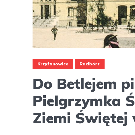
Krzyżanowice
Racibórz
Do Betlejem p
Pielgrzymka 
Ziemi Świętej