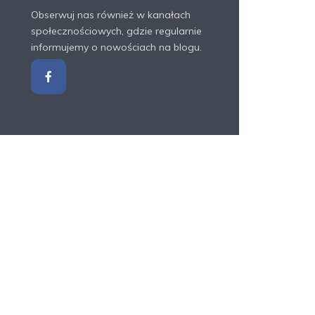
Obserwuj nas również w kanałach
społecznościowych, gdzie regularnie
informujemy o nowościach na blogu.