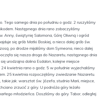
no. Tego samego dnia po południu o godz. 2 ruszyliśmy
 Nikodem. Następnego dnia rano zobaczyliśmy
w. Anny, świątynię Salomona, Górę Oliwną i ogród
uje się grób Matki Boskiej, a nieco dalej grób św.
szosą, po drodze mijaliśmy dom Symeona, nieco dalej
oczęła się nasza droga do Nazaretu, następnego dnia
się urodzajna dolina Esdalon, kolejne miejsce
24 kwietnia rano o godz. 5 w południe wyjechaliśmy
rem. 25 kwietnia rozpoczęliśmy zwiedzanie Nazaretu.
akie jak: warsztat św. Józefa, studnia Marii, miejsce,
hciano zrzucić z góry. U podnóża góry leżało
arłego młodzieńca. Doszliśmy do góry Tabor, odległej