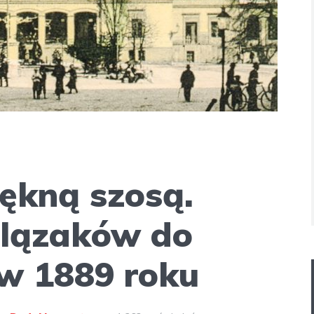
iękną szosą.
Ślązaków do
 w 1889 roku