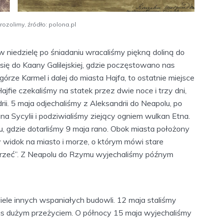
ozolimy, źródło: polona.pl
niedzielę po śniadaniu wracaliśmy piękną doliną do
 się do Kaany Galilejskiej, gdzie poczęstowano nas
rze Karmel i dalej do miasta Hajfa, to ostatnie miejsce
jfie czekaliśmy na statek przez dwie noce i trzy dni,
ii. 5 maja odjechaliśmy z Aleksandrii do Neapolu, po
a Sycylii i podziwialiśmy ziejący ogniem wulkan Etna.
u, gdzie dotarliśmy 9 maja rano. Obok miasta położony
 widok na miasto i morze, o którym mówi stare
mrzeć”. Z Neapolu do Rzymu wyjechaliśmy późnym
iele innych wspaniałych budowli. 12 maja staliśmy
nas dużym przeżyciem. O północy 15 maja wyjechaliśmy