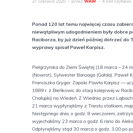
27 czerwca 2020
przez
WAW
4 min czytania
Ponad 120 lat temu najwięcej czasu zabier
niewątpliwym udogodnieniem były dobre po
Raciborza, by już dzień później dotrzeć do T
wyprawy spisał Paweł Karpisz.
Pielgrzymka do Ziemi Świętej (18 marca – 24 maj
(Nowrot), Sylwester Barciaga (Gałda), Paweł K
Franciszka Gryger. Zapiski Pawła Karpisz — uc
1889 r. z Bieńkowic do stacji kolejowej w Raci
Chałupki) na Wiedeń. Z Wiednia, przez Lajbach 
21 marca wypłynęliśmy z Triestu statkiem, mając
Następnego dnia, o godz. 8 wieczorem, zatrzym
wyjechaliśmy 23 marca o godz. 6 rano do Aleksa
Odpłynęliśmy stąd 30 marca o godz. 3.00 po po