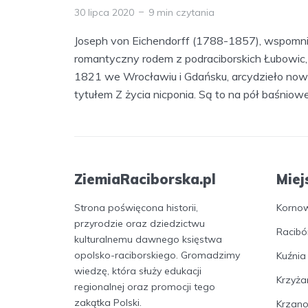
30 lipca 2020
9 min czytania
Joseph von Eichendorff (1788-1857), wspomn
romantyczny rodem z podraciborskich Łubowic,
1821 we Wrocławiu i Gdańsku, arcydzieło nowe
tytułem Z życia nicponia. Są to na pół baśniowe.
ZiemiaRaciborska.pl
Miej
Strona poświęcona historii,
Korno
przyrodzie oraz dziedzictwu
Racibó
kulturalnemu dawnego księstwa
opolsko-raciborskiego. Gromadzimy
Kuźnia
wiedzę, która służy edukacji
Krzyża
regionalnej oraz promocji tego
zakątka Polski.
Krzan