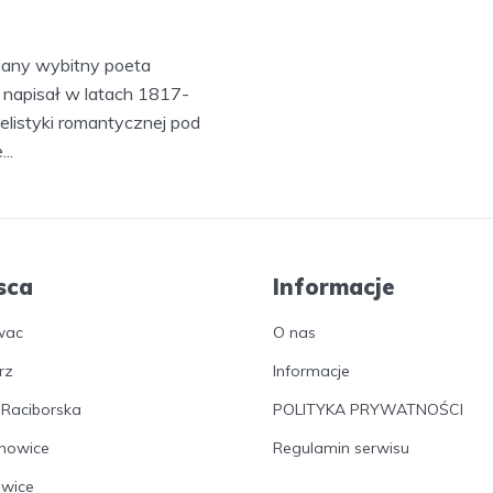
iany wybitny poeta
 napisał w latach 1817-
listyki romantycznej pod
..
sca
Informacje
wac
O nas
rz
Informacje
 Raciborska
POLITYKA PRYWATNOŚCI
nowice
Regulamin serwisu
owice