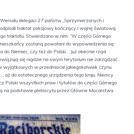
 Wersalu delegaci 27 państw „Sprzymierzonych i
dpisali traktat pokojowy kończący I wojnę światową.
go traktatu. Stwierdzano w nim: “W części Górnego
h, mieszkańcy zostaną powołani do wypowiedzenia się
 do Niemiec, czy też do Polski… Już obecnie rząd
zobowiązują się nigdzie na swym terytorium nie zarządzać
w wyjątkowych w przedmiocie jakiegokolwiek czynu
u…, aż do ostatecznego urządzenia tego kraju. Niemcy
ecz Polski wszystkich praw i tytułów do części Górnego
loną na podstawie plebiscytu przez Główne Mocarstwa