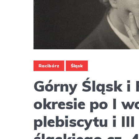
Racibórz
Śląsk
Górny Śląsk i
okresie po I w
plebiscytu i I