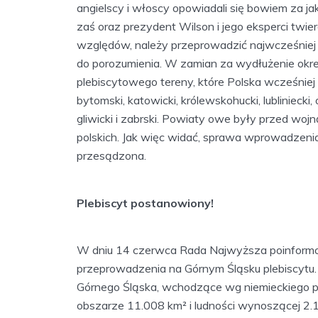
angielscy i włoscy opowiadali się bowiem za j
zaś oraz prezydent Wilson i jego eksperci twierd
względów, należy przeprowadzić najwcześniej z
do porozumienia. W zamian za wydłużenie okr
plebiscytowego tereny, które Polska wcześnie
bytomski, katowicki, królewskohucki, lubliniecki, 
gliwicki i zabrski. Powiaty owe były przed w
polskich. Jak więc widać, sprawa wprowadzenia
przesądzona.
Plebiscyt postanowiony!
W dniu 14 czerwca Rada Najwyższa poinformowa
przeprowadzenia na Górnym Śląsku plebiscytu
Górnego Śląska, wchodzące wg niemieckiego podz
obszarze 11.008 km² i ludności wynoszącej 2.1