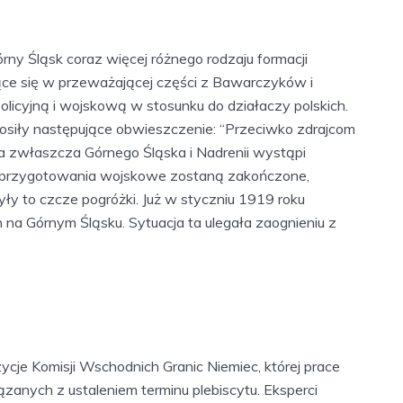
rny Śląsk coraz więcej różnego rodzaju formacji
ające się w przeważającej części z Bawarczyków i
licyjną i wojskową w stosunku do działaczy polskich.
łosiły następujące obwieszczenie: “Przeciwko zdrajcom
 a zwłaszcza Górnego Śląska i Nadrenii wystąpi
 przygotowania wojskowe zostaną zakończone,
yły to czcze pogróżki. Już w styczniu 1919 roku
 na Górnym Śląsku. Sytuacja ta ulegała zaognieniu z
e Komisji Wschodnich Granic Niemiec, której prace
zanych z ustaleniem terminu plebiscytu. Eksperci