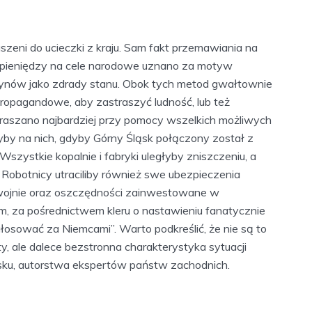
szeni do ucieczki z kraju. Sam fakt przemawiania na
ie pieniędzy na cele narodowe uznano za motyw
ynów jako zdrady stanu. Obok tych metod gwałtownie
ropagandowe, aby zastraszyć ludność, lub też
raszano najbardziej przy pomocy wszelkich możliwych
łyby na nich, gdyby Górny Śląsk połączony został z
zystkie kopalnie i fabryki uległyby zniszczeniu, a
 Robotnicy utraciliby również swe ubezpieczenia
w wojnie oraz oszczędności zainwestowane w
za pośrednictwem kleru o nastawieniu fanatycznie
‘głosować za Niemcami”. Warto podkreślić, że nie są to
y, ale dalece bezstronna charakterystyka sytuacji
sku, autorstwa ekspertów państw zachodnich.