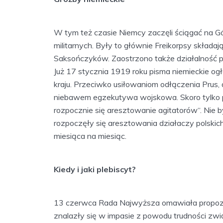
W tym też czasie Niemcy zaczęli ściągać na Gó
militarnych. Były to głównie Freikorpsy skład
Saksończyków. Zaostrzono także działalność po
Już 17 stycznia 1919 roku pisma niemieckie og
kraju. Przeciwko usiłowaniom odłączenia Prus,
niebawem egzekutywa wojskowa. Skoro tylko
rozpocznie się aresztowanie agitatorów“. Nie b
rozpoczęły się aresztowania działaczy polskich
miesiąca na miesiąc.
Kiedy i jaki plebiscyt?
13 czerwca Rada Najwyższa omawiała propozycj
znalazły się w impasie z powodu trudności zwią