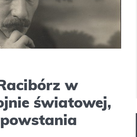
 Racibórz w
ojnie światowej,
II powstania