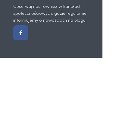
Obserwuj nas również w kanałach
społecznościowych, gdzie regularnie
informujemy o nowościach na blogu.