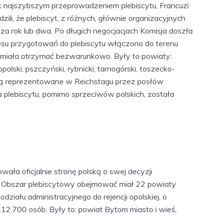
ak najszybszym przeprowadzeniem plebiscytu, Francuzi
zili, że plebiscyt, z różnych, głównie organizacyjnych
a rok lub dwa. Po długich negocjacjach Komisja doszła
esu przygotowań do plebiscytu włączono do terenu
j miała otrzymać bezwarunkowo. Były to powiaty:
opolski, pszczyński, rybnicki, tarnogórski, toszecko-
ojną reprezentowane w Reichstagu przez posłów
 plebiscytu, pomimo sprzeciwów polskich, została
ła oficjalnie stronę polską o swej decyzji
. Obszar plebiscytowy obejmować miał 22 powiaty
iału administracyjnego do rejencji opolskiej, o
12.700 osób. Były to: powiat Bytom miasto i wieś,