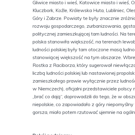
Gliwice miasto i wieś, Katowice miasto i wieś, O
Kluczbork, Koźle, Królewska Huta, Lubliniec, Ol
Góry i Zabrze. Powiaty te były znacznie zró
rozwoju gospodarczego, zurbanizowania, gęstoś
politycznej zamieszkującej tam ludności. Na te
polska stanowiła większość, na terenach lewo
ludności polskiej były tam otoczone masą ludnoś
stanowiącej większość na tym obszarze. Wbrew 
Rostka z Raciborza, który sugerował niewłącz
liczbą ludności polskiej lub nastawionej propol
zamieszkałego prawie wyłącznie przez ludnoś
w Niemczech), oficjalni przedstawiciele polscy 
„brać co dają“, doprowadzili do tego, że w obs
niepolskie, co zapowiadało z góry niepomyślny
gorsza, miało potem rzutować ujemnie na ogól