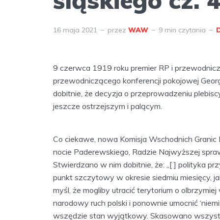
śląskiego cz. 
16 maja 2021
przez
WAW
9 min czytania
9 czerwca 1919 roku premier RP i przewodniczą
przewodniczącego konferencji pokojowej Georg
dobitnie, że decyzja o przeprowadzeniu plebis
jeszcze ostrzejszym i palącym.
Co ciekawe, nowa Komisja Wschodnich Granic 
nocie Paderewskiego, Radzie Najwyższej spraw
Stwierdzano w nim dobitnie, że: „[ ] polityka 
punkt szczytowy w okresie siedmiu miesięcy, ja
myśl, że mogliby utracić terytorium o olbrzymie
narodowy ruch polski i ponownie umocnić ‘niem
wszędzie stan wyjątkowy. Skasowano wszystkie