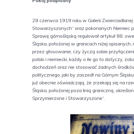
Pokój podpisany
28 czerwca 1919 roku w Galerii Zwierciadlanej
Stowarzyszonych“ oraz pokonanych Niemiec po
Sprawę górnośląską regulował artykuł 88. owe
Śląska, położonej w granicach niżej opisanyc
przez głosowanie, czy życzą sobie przyłączenia
polski i niemiecki, każdy o ile go to dotyczy, 
dochodzeń oraz nie stosować żadnych środkó
politycznego, jaki by zaszedł na Górnym Śląsk
już obecnie oświadczają, że zrzekają się na rz
Śląska, położonej poza linią graniczną, okreś
Sprzymierzone i Stowarzyszone“.