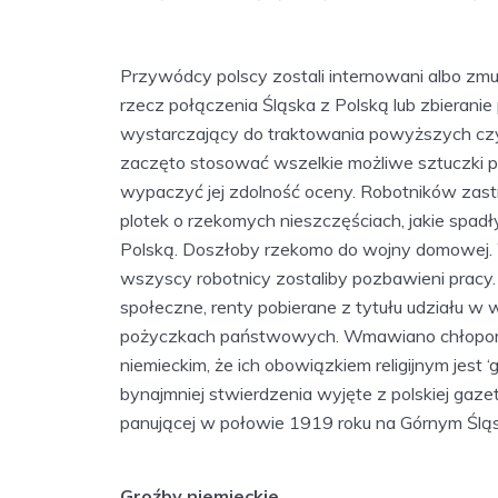
Przywódcy polscy zostali internowani albo zmu
rzecz połączenia Śląska z Polską lub zbieran
wystarczający do traktowania powyższych cz
zaczęto stosować wszelkie możliwe sztuczki p
wypaczyć jej zdolność oceny. Robotników zast
plotek o rzekomych nieszczęściach, jakie spad
Polską. Doszłoby rzekomo do wojny domowej. Ws
wszyscy robotnicy zostaliby pozbawieni pracy.
społeczne, renty pobierane z tytułu udziału 
pożyczkach państwowych. Wmawiano chłopom, 
niemieckim, że ich obowiązkiem religijnym jest 
bynajmniej stwierdzenia wyjęte z polskiej gazet
panującej w połowie 1919 roku na Górnym Ślą
Groźby niemieckie