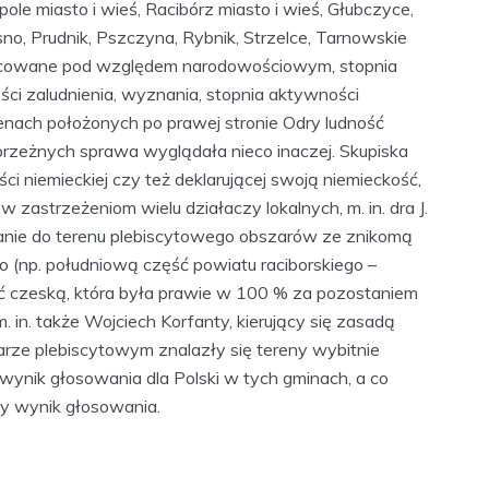
pole miasto i wieś, Racibórz miasto i wieś, Głubczyce,
esno, Prudnik, Pszczyna, Rybnik, Strzelce, Tarnowskie
żnicowane pod względem narodowościowym, stopnia
ci zaludnienia, wyznania, stopnia aktywności
renach położonych po prawej stronie Odry ludność
brzeżnych sprawa wyglądała nieco inaczej. Skupiska
ci niemieckiej czy też deklarującej swoją niemieckość,
zastrzeżeniom wielu działaczy lokalnych, m. in. dra J.
anie do terenu plebiscytowego obszarów ze znikomą
sko (np. południową część powiatu raciborskiego –
ć czeską, która była prawie w 100 % za pozostaniem
m. in. także Wojciech Korfanty, kierujący się zasadą
zarze plebiscytowym znalazły się tereny wybitnie
 wynik głosowania dla Polski w tych gminach, a co
ny wynik głosowania.