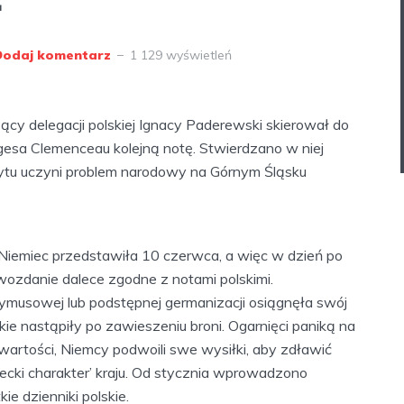
4
Dodaj komentarz
1 129 wyświetleń
cy delegacji polskiej Ignacy Paderewski skierował do
esa Clemenceau kolejną notę. Stwierdzano w niej
cytu uczyni problem narodowy na Górnym Śląsku
Niemiec przedstawiła 10 czerwca, a więc w dzień po
ozdanie dalece zgodne z notami polskimi.
przymusowej lub podstępnej germanizacji osiągnęła swój
kie nastąpiły po zawieszeniu broni. Ogarnięci paniką na
j wartości, Niemcy podwoili swe wysiłki, aby zdławić
iecki charakter’ kraju. Od stycznia wprowadzono
 dzienniki polskie.