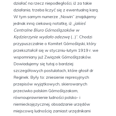
działać na rzecz niepodległości, iż za takie
działania, trzeba liczyć się z ewentualną karą.
W tym samym numerze „Nowin” znajdujemy
jednak inną ciekawą notatkę, iż „
jakieś
Centralne Biuro Górnoślązaków w
Kędzierzynie wydało odezwę
(…)”. Chodzi
przypuszczalnie o Komitet Górnośląski, który
przekształcił się w styczniu-lutym 1919 r. we
wspomniany już Związek Górnoślązaków.
Dowiadujemy się tutaj o bardziej
szczegółowych postulatach, które głosił dr
Reginek. Były to: zniesienie represyjnych
przepisów wyjątkowych, skierowanych
przeciwko polskim Górnoślązakom,
równouprawnienie ludności polsko- i
niemieckojęzycznej, obsadzanie urzędów
miejscową ludnością zamiast urzędnikami