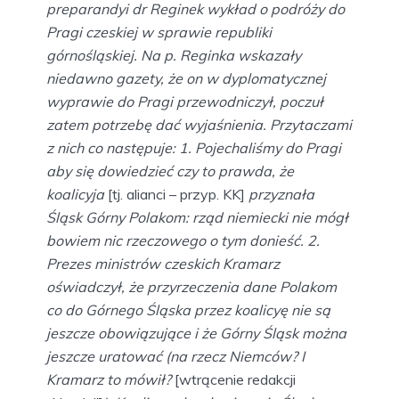
preparandyi dr Reginek wykład o podróży do
Pragi czeskiej w sprawie republiki
górnośląskiej. Na p. Reginka wskazały
niedawno gazety, że on w dyplomatycznej
wyprawie do Pragi przewodniczył, poczuł
zatem potrzebę dać wyjaśnienia. Przytaczami
z nich co następuje: 1. Pojechaliśmy do Pragi
aby się dowiedzieć czy to prawda, że
koalicyja
[tj. alianci – przyp. KK]
przyznała
Śląsk Górny Polakom: rząd niemiecki nie mógł
bowiem nic rzeczowego o tym donieść. 2.
Prezes ministrów czeskich Kramarz
oświadczył, że przyrzeczenia dane Polakom
co do Górnego Śląska przez koalicyę nie są
jeszcze obowiązujące i że Górny Śląsk można
jeszcze uratować (na rzecz Niemców? I
Kramarz to mówił?
[wtrącenie redakcji