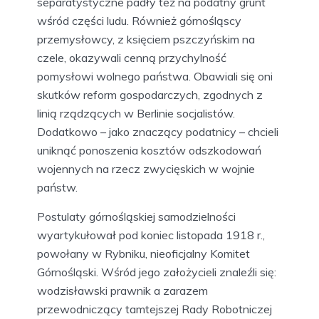
separatystyczne padły też na podatny grunt
wśród części ludu. Również górnośląscy
przemysłowcy, z księciem pszczyńskim na
czele, okazywali cenną przychylność
pomysłowi wolnego państwa. Obawiali się oni
skutków reform gospodarczych, zgodnych z
linią rządzących w Berlinie socjalistów.
Dodatkowo – jako znaczący podatnicy – chcieli
uniknąć ponoszenia kosztów odszkodowań
wojennych na rzecz zwycięskich w wojnie
państw.
Postulaty górnośląskiej samodzielności
wyartykułował pod koniec listopada 1918 r.,
powołany w Rybniku, nieoficjalny Komitet
Górnośląski. Wśród jego założycieli znaleźli się:
wodzisławski prawnik a zarazem
przewodniczący tamtejszej Rady Robotniczej