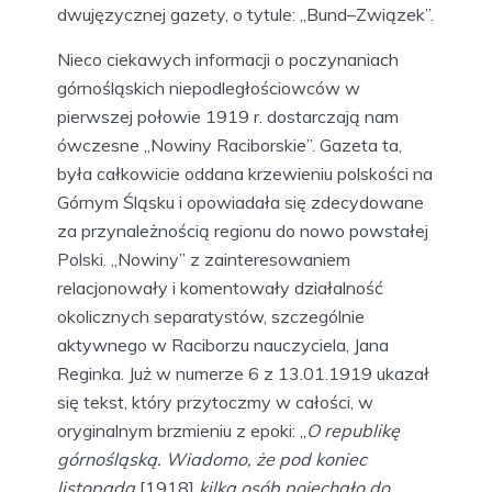
dwujęzycznej gazety, o tytule: „Bund–Związek”.
Nieco ciekawych informacji o poczynaniach
górnośląskich niepodległościowców w
pierwszej połowie 1919 r. dostarczają nam
ówczesne „Nowiny Raciborskie”. Gazeta ta,
była całkowicie oddana krzewieniu polskości na
Górnym Śląsku i opowiadała się zdecydowane
za przynależnością regionu do nowo powstałej
Polski. „Nowiny” z zainteresowaniem
relacjonowały i komentowały działalność
okolicznych separatystów, szczególnie
aktywnego w Raciborzu nauczyciela, Jana
Reginka. Już w numerze 6 z 13.01.1919 ukazał
się tekst, który przytoczmy w całości, w
oryginalnym brzmieniu z epoki: „
O republikę
górnośląską. Wiadomo, że pod koniec
listopada
[1918]
kilka osób pojechało do