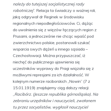
należy do tutejszej socjalistycznej rady
robotniczej
”. Relacja ta świadczy o ważnej roli,
jaką odgrywał dr Reginek w środowisku
regionalnych niepodległościowców. Ci, dążąc
do uwolnienia się z więzów łączących region z
Prusami, a jednocześnie nie chcąc wpaść pod
zwierzchnictwo polskie, postanowili szukać
wsparcia swych dążeń u innego sąsiada –
Czechosłowacji. Można przypuszczać, iż
niechęć do publicznego ujawnienia się
uczestników wyprawy do Pragi wiązała się z
możliwymi represjami za ich działalność. W
kolejnym numerze raciborskich „Nowin” (7 z
15.01.1919) znajdujemy ciąg dalszy relacji:
„
Racibórz. (Jeszcze republika górnośląska). Na
zebraniu urzędników i nauczycieli, zwołanem
tu przez socyalistów, wygłosił nauczyciel