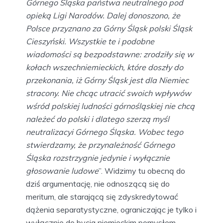
Górnego Śląska państwa neutralnego pod
opieką Ligi Narodów. Dalej donoszono, że
Polsce przyznano za Górny Śląsk polski Śląsk
Cieszyński. Wszystkie te i podobne
wiadomości są bezpodstawne: zrodziły się w
kołach wszechniemieckich, które doszły do
przekonania, iż Górny Śląsk jest dla Niemiec
stracony. Nie chcąc utracić swoich wpływów
wśród polskiej ludności górnośląskiej nie chcą
należeć do polski i dlatego szerzą myśl
neutralizacyi Górnego Śląska. Wobec tego
stwierdzamy, że przynależność Górnego
Śląska rozstrzygnie jedynie i wyłącznie
głosowanie ludowe
”. Widzimy tu obecną do
dziś argumentację, nie odnoszącą się do
meritum, ale starającą się zdyskredytować
dążenia separatystyczne, ograniczając je tylko i
wyłącznie do bycia niemieckim pomysłem.