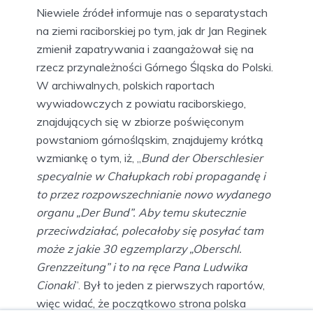
Niewiele źródeł informuje nas o separatystach
na ziemi raciborskiej po tym, jak dr Jan Reginek
zmienił zapatrywania i zaangażował się na
rzecz przynależności Górnego Śląska do Polski.
W archiwalnych, polskich raportach
wywiadowczych z powiatu raciborskiego,
znajdujących się w zbiorze poświęconym
powstaniom górnośląskim, znajdujemy krótką
wzmiankę o tym, iż, „
Bund der Oberschlesier
specyalnie w Chałupkach robi propagandę i
to przez rozpowszechnianie nowo wydanego
organu „Der Bund”. Aby temu skutecznie
przeciwdziałać, polecałoby się posyłać tam
może z jakie 30 egzemplarzy „Oberschl.
Grenzzeitung” i to na ręce Pana Ludwika
Cionaki
”. Był to jeden z pierwszych raportów,
więc widać, że początkowo strona polska