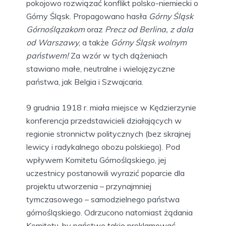
pokojowo rozwiązać konflikt polsko-niemiecki o
Górny Śląsk. Propagowano hasła
Górny Śląsk
Górnoślązakom
oraz
Precz od Berlina, z dala
od Warszawy
, a także
Górny Śląsk wolnym
państwem!
Za wzór w tych dążeniach
stawiano małe, neutralne i wielojęzyczne
państwa, jak Belgia i Szwajcaria.
9 grudnia 1918 r. miała miejsce w Kędzierzynie
konferencja przedstawicieli działających w
regionie stronnictw politycznych (bez skrajnej
lewicy i radykalnego obozu polskiego). Pod
wpływem Komitetu Górnośląskiego, jej
uczestnicy postanowili wyrazić poparcie dla
projektu utworzenia – przynajmniej
tymczasowego – samodzielnego państwa
górnośląskiego. Odrzucono natomiast żądania
Komitetu, by państwo takie proklamować