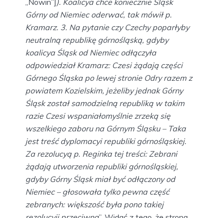
„Nowin”]
). Koalicya chce koniecznie Śląsk
Górny od Niemiec oderwać, tak mówił p.
Kramarz. 3. Na pytanie czy Czechy poparłyby
neutralną republikę górnośląską, gdyby
koalicya Śląsk od Niemiec odłączyła
odpowiedział Kramarz: Czesi żądają części
Górnego Śląska po lewej stronie Odry razem z
powiatem Kozielskim, jeżeliby jednak Górny
Śląsk został samodzielną republiką w takim
razie Czesi wspaniałomyślnie zrzeką się
wszelkiego zaboru na Górnym Śląsku – Taka
jest treść dyplomacyi republiki górnośląskiej.
Za rezolucyą p. Reginka tej treści: Zebrani
żądają utworzenia republiki górnośląskiej,
gdyby Górny Śląsk miał być odłączony od
Niemiec – głosowała tylko pewna część
zebranych: większość była pono takiej
rezolucyji przeciwna
”. Widać z tego, że strona