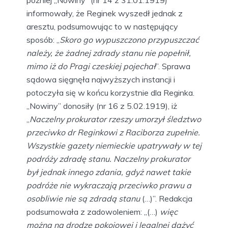
później „Nowiny” (nr 14 z 31.01.1919)
informowały, że Reginek wyszedł jednak z
aresztu, podsumowując to w następujący
sposób: „
Skoro go wypuszczono przypuszczać
należy, że żadnej zdrady stanu nie popełnił,
mimo iż do Pragi czeskiej pojechał
”. Sprawa
sądowa sięgnęła najwyższych instancji i
potoczyła się w końcu korzystnie dla Reginka.
„Nowiny” donosiły (nr 16 z 5.02.1919), iż
„
Naczelny prokurator rzeszy umorzył śledztwo
przeciwko dr Reginkowi z Raciborza zupełnie.
Wszystkie gazety niemieckie upatrywały w tej
podróży zdradę stanu. Naczelny prokurator
był jednak innego zdania, gdyż nawet takie
podróże nie wykraczają przeciwko prawu a
osobliwie nie są zdradą stanu
(…)”. Redakcja
podsumowała z zadowoleniem: „(…)
więc
można na drodze pokojowej i legalnej dążyć