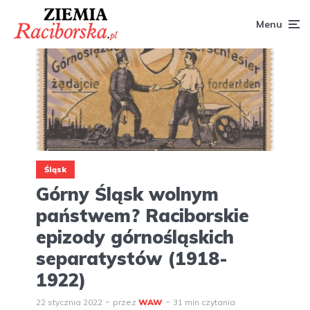
Menu
Śląsk
Górny Śląsk wolnym
państwem? Raciborskie
epizody górnośląskich
separatystów (1918-
1922)
22 stycznia 2022
przez
WAW
31 min czytania