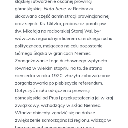
śląskiej i utworzenie osobnej prowincji
górnośląskiej.
Nota bene
, w Raciborzu
ulokowano część administracji prowincjonalnej
oraz sejmik. Ks. Ulitzka, proboszcz parafii pw.
św. Mikołaja na raciborskiej Starej Wsi, był
wówczas regionalnym liderem szerokiego ruchu
politycznego, mającego na celu pozostanie
Górnego Śląska w granicach Niemiec.
Zaangażowanie tego duchownego wpłynęło
również w wielkim stopniu, na to, że strona
niemiecka w roku 1920, złożyła zobowiązanie
zorganizowania po plebiscycie referendum.
Dotyczyć miało odłączenia prowincji
górnośląskiej od Prus i przekształcenia jej w kraj
związkowy, wchodzący w skład Niemiec.
Władze obiecały zgodzić się na dalsze
zwiększenie samorządności regionu, widząc w
tym argument propagandowy na rzecz