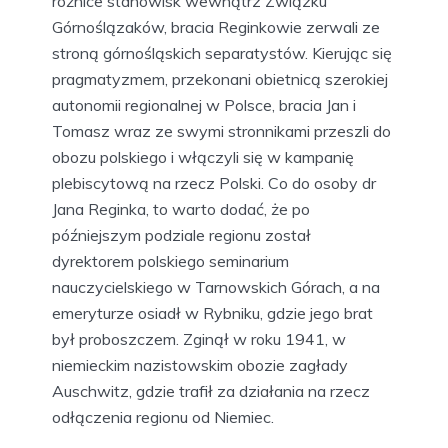
różnice stanowisk wewnątrz Związku
Górnoślązaków, bracia Reginkowie zerwali ze
stroną górnośląskich separatystów. Kierując się
pragmatyzmem, przekonani obietnicą szerokiej
autonomii regionalnej w Polsce, bracia Jan i
Tomasz wraz ze swymi stronnikami przeszli do
obozu polskiego i włączyli się w kampanię
plebiscytową na rzecz Polski. Co do osoby dr
Jana Reginka, to warto dodać, że po
późniejszym podziale regionu został
dyrektorem polskiego seminarium
nauczycielskiego w Tarnowskich Górach, a na
emeryturze osiadł w Rybniku, gdzie jego brat
był proboszczem. Zginął w roku 1941, w
niemieckim nazistowskim obozie zagłady
Auschwitz, gdzie trafił za działania na rzecz
odłączenia regionu od Niemiec.