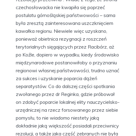
czechosłowacka nie kwapiła się poprzeć
postulatu górnośląskiej państwowości – sama
była zresztą zainteresowana uszczknięciem
kawałka regionu. Niewiele więc uzyskano,
ponieważ obietnica rezygnacji z roszczeń
terytorialnych sięgających przez Racibórz, aż
po Koźle, dopiero w wypadku, kiedy środowisko
międzynarodowe postanowiłoby o przyznaniu
regionowi własnej państwowości, trudno uznać
za sukces i uzyskanie poparcia dążeń
separatystów. Co do dalszej części spotkania
zwołanego przez dr Reginka, gdzie próbował
on zdobyć poparcie lokalnej elity nauczycielsko-
urzędniczej na rzecz forsowanego przez siebie
pomysłu, to nie wiadomo niestety jaką
dokładnie jaką większość posiadali przeciwnicy
rezolucji, a także jaka część zebranych nie była