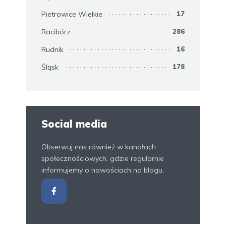
Pietrowice Wielkie
17
Racibórz
286
Rudnik
16
Śląsk
178
Social media
Obserwuj nas również w kanałach
społecznościowych, gdzie regularnie
informujemy o nowościach na blogu.