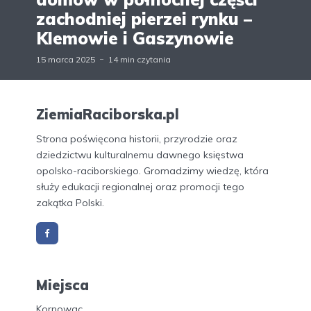
zachodniej pierzei rynku –
Klemowie i Gaszynowie
15 marca 2025
14 min czytania
ZiemiaRaciborska.pl
Strona poświęcona historii, przyrodzie oraz
dziedzictwu kulturalnemu dawnego księstwa
opolsko-raciborskiego. Gromadzimy wiedzę, która
służy edukacji regionalnej oraz promocji tego
zakątka Polski.
Miejsca
Kornowac