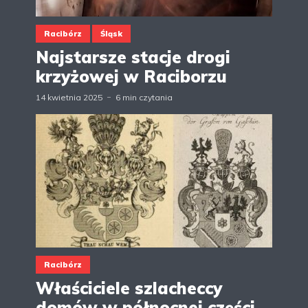
Racibórz
Śląsk
Najstarsze stacje drogi
krzyżowej w Raciborzu
14 kwietnia 2025
6 min czytania
Racibórz
Właściciele szlacheccy
domów w północnej części