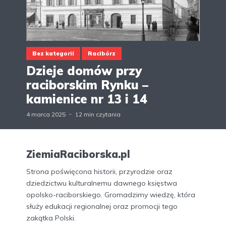
Bez kategorii
Racibórz
Dzieje domów przy
raciborskim Rynku –
kamienice nr 13 i 14
4 marca 2025
12 min czytania
ZiemiaRaciborska.pl
Strona poświęcona historii, przyrodzie oraz
dziedzictwu kulturalnemu dawnego księstwa
opolsko-raciborskiego. Gromadzimy wiedzę, która
służy edukacji regionalnej oraz promocji tego
zakątka Polski.