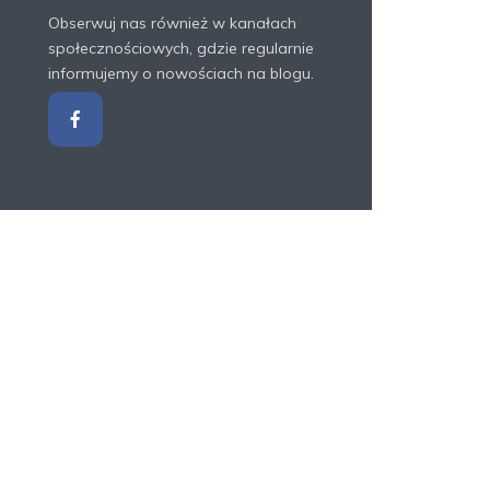
Obserwuj nas również w kanałach
społecznościowych, gdzie regularnie
informujemy o nowościach na blogu.