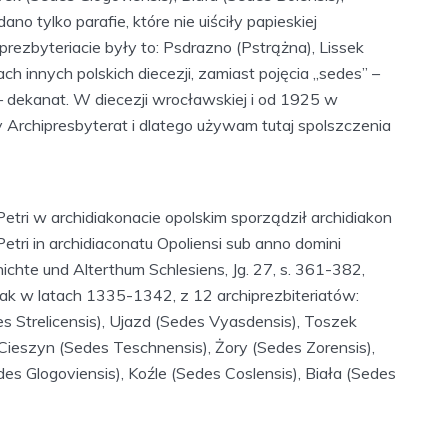
 tylko parafie, które nie uiściły papieskiej
iprezbyteriacie były to: Psdrazno (Pstrążna), Lissek
ch innych polskich diecezji, zamiast pojęcia „sedes” –
 – dekanat. W diecezji wrocławskiej i od 1925 w
rchipresbyterat i dlatego używam tutaj spolszczenia
tri w archidiakonacie opolskim sporządził archidiakon
 Petri in archidiaconatu Opoliensi sub anno domini
ichte und Alterthum Schlesiens, Jg. 27, s. 361-382,
 jak w latach 1335-1342, z 12 archiprezbiteriatów:
s Strelicensis), Ujazd (Sedes Vyasdensis), Toszek
 Cieszyn (Sedes Teschnensis), Żory (Sedes Zorensis),
es Glogoviensis), Koźle (Sedes Coslensis), Biała (Sedes