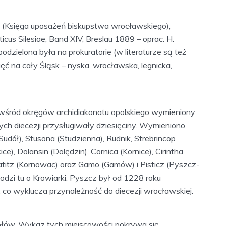
is (Księga uposażeń biskupstwa wrocławskiego),
us Silesiae, Band XIV, Breslau 1889 – oprac. H.
podzielona była na prokuratorie (w literaturze są też
ęć na cały Śląsk – nyska, wrocławska, legnicka,
wśród okręgów archidiakonatu opolskiego wymieniony
órych diecezji przysługiwały dziesięciny. Wymieniono
udół), Stusona (Studzienna), Rudnik, Strebrincop
e), Dolansin (Dolędzin), Cornica (Kornice), Cirintha
atitz (Kornowac) oraz Gamo (Gamów) i Pisticz (Pyszcz-
odzi tu o Krowiarki. Pyszcz był od 1228 roku
 co wyklucza przynależność do diecezji wrocławskiej.
łów. Wykaz tych miejscowości pokrywa się