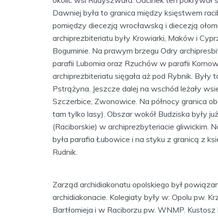
Dawniej była to granica między księstwem rac
pomiędzy diecezją wrocławską i diecezją ołomu
archiprezbiteriatu były Krowiarki, Maków i Cyp
Boguminie. Na prawym brzegu Odry archipresbi
parafii Lubomia oraz Rzuchów w parafii Korno
archiprezbiteriatu sięgała aż pod Rybnik. Były 
Pstrążyna. Jeszcze dalej na wschód leżały wsie 
Szczerbice, Zwonowice. Na północy granica ob
tam tylko lasy). Obszar wokół Budziska były już
(Raciborskie) w archiprezbyteriacie gliwickim.
była parafia Łubowice i na styku z granicą z k
Rudnik.
Zarząd archidiakonatu opolskiego był powiązan
archidiakonacie. Kolegiaty były w: Opolu pw. K
Bartłomieja i w Raciborzu pw. WNMP. Kustosz ko