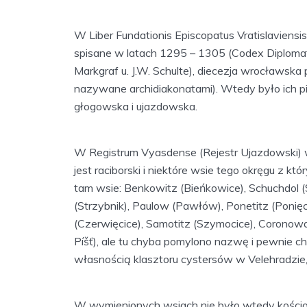
W Liber Fundationis Episcopatus Vratislaviens
spisane w latach 1295 – 1305 (Codex Diplomatic
Markgraf u. J.W. Schulte), diecezja wrocławska 
nazywane archidiakonatami). Wtedy było ich pi
głogowska i ujazdowska.
W Registrum Vyasdense (Rejestr Ujazdowski) 
jest raciborski i niektóre wsie tego okręgu z kt
tam wsie: Benkowitz (Bieńkowice), Schuchdol (S
(Strzybnik), Paulow (Pawłów), Ponetitz (Ponięcic
(Czerwięcice), Samotitz (Szymocice), Coronow
Píšť), ale tu chyba pomylono nazwę i pewnie ch
własnością klasztoru cystersów w Velehradzie,
W wymienionych wsiach nie było wtedy kościo