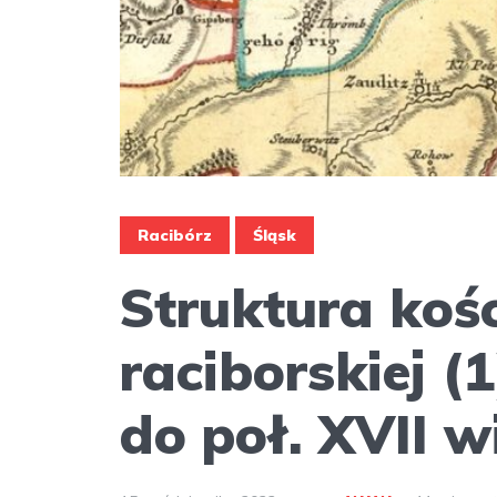
Racibórz
Śląsk
Struktura kośc
raciborskiej (1
do poł. XVII w