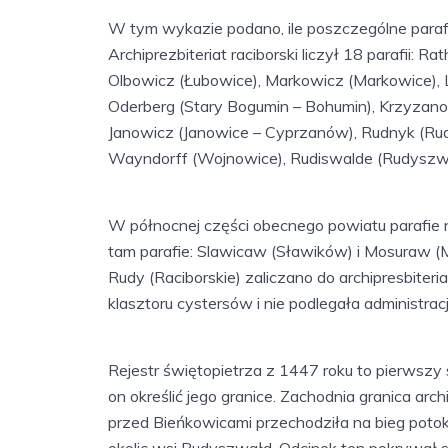
W tym wykazie podano, ile poszczególne parafi
Archiprezbiteriat raciborski liczył 18 parafii: 
Olbowicz (Łubowice), Markowicz (Markowice), L
Oderberg (Stary Bogumin – Bohumin), Krzyzano
Janowicz (Janowice – Cyprzanów), Rudnyk (Rud
Wayndorff (Wojnowice), Rudiswalde (Rudyszw
W północnej części obecnego powiatu parafie na
tam parafie: Slawicaw (Sławików) i Mosuraw 
Rudy (Raciborskie) zaliczano do archipresbiteria
klasztoru cystersów i nie podlegała administracj
Rejestr świętopietrza z 1447 roku to pierwszy s
on określić jego granice. Zachodnia granica arch
przed Bieńkowicami przechodziła na bieg potok
okolic wsi Rudyszwałd. Odcinek ten pokrywał si