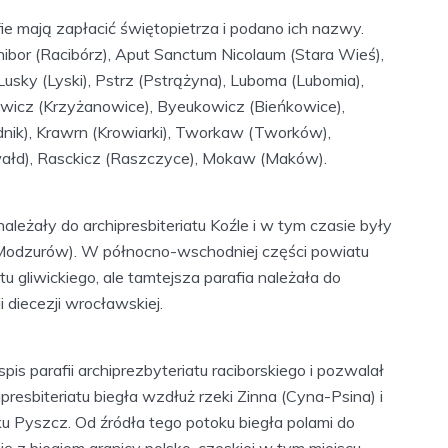
e mają zapłacić świętopietrza i podano ich nazwy.
Rathibor (Racibórz), Aput Sanctum Nicolaum (Stara Wieś),
usky (Lyski), Pstrz (Pstrążyna), Luboma (Lubomia),
wicz (Krzyżanowice), Byeukowicz (Bieńkowice),
nik), Krawrn (Krowiarki), Tworkaw (Tworków),
ałd), Rasckicz (Raszczyce), Mokaw (Maków).
leżały do archipresbiteriatu Koźle i w tym czasie były
(Modzurów). W północno-wschodniej części powiatu
tu gliwickiego, ale tamtejsza parafia należała do
i diecezji wrocławskiej.
pis parafii archiprezbyteriatu raciborskiego i pozwalał
ipresbiteriatu biegła wzdłuż rzeki Zinna (Cyna-Psina) i
u Pyszcz. Od źródła tego potoku biegła polami do
ę z biegiem granicy polsko-czeskiej w tym miejscu.