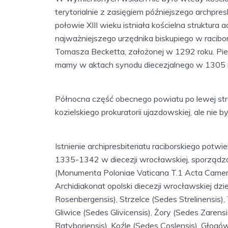
terytorialnie z zasięgiem późniejszego archpresb
połowie XIII wieku istniała kościelna struktura
najważniejszego urzędnika biskupiego w racibo
Tomasza Becketta, założonej w 1292 roku. Pier
mamy w aktach synodu diecezjalnego w 1305 
Północna część obecnego powiatu po lewej stro
kozielskiego prokuratorii ujazdowskiej, ale nie b
Istnienie archipresbiteriatu raciborskiego potwi
1335-1342 w diecezji wrocławskiej, sporządzo
(Monumenta Poloniae Vaticana T.1 Acta Camera
Archidiakonat opolski diecezji wrocławskiej dzie
Rosenbergensis), Strzelce (Sedes Strelinensis)
Gliwice (Sedes Glivicensis), Żory (Sedes Zarens
Ratyboriensis), Koźle (Sedes Coslensis), Głogów