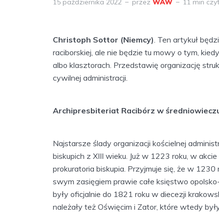
15 października 2022
przez
WAW
11 min czy
Christoph Sottor (Niemcy)
. Ten artykuł będz
raciborskiej, ale nie będzie tu mowy o tym, kie
albo klasztorach. Przedstawię organizację struk
cywilnej administracji.
Archipresbiteriat Racibórz w średniowiecz
Najstarsze ślady organizacji kościelnej admini
biskupich z XIII wieku. Już w 1223 roku, w akc
prokuratoria biskupia. Przyjmuje się, że w 1230
swym zasięgiem prawie całe księstwo opolsko-
były oficjalnie do 1821 roku w diecezji krakowsk
należały też Oświęcim i Zator, które wtedy był