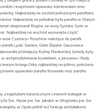
iborskim i księstwem opawsko-karniowskim oraz
niecką. Najbardziej na zachód położonymi parafiami
rzanów. Najbardziej na południe była parafia w Starym
teriat obejmował Rogów ze wsią Syrinka, Syrin w
wac. Najbardziej na wschód wysunięta część
to wsie Czernica i Rzuchów należące do parafii
parafii Lyski: Sumina, Górki Śląskie, Gaszowice,
ejmowała późniejszą Kuźnię Raciborską (wtedy były
 w archprezbiteriacie kozielskim, a Janowice i Rudy
 Na lewym brzegu Odry najbardziej na północ położona
sięstwem opawskim parafia Krowiarki oraz parafia
y z kapitułami kanonicznymi czterech kolegiat w
rzyża Św., Nysie pw. św. Jakuba, w Głogówku pw. św.
legiaty w Opolu pełnił też funkcję archidiakona