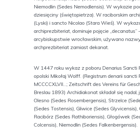
Niemodlin (Sedes Nemodlensis). W wykazie podano
dziesięciny (świętopietrza). W raciborskim arch
(Lyski) i sancto Nicolao (Stara Wieś). W wykaza
archiprezbiteriat, dominuje pojęcie „decanatus”
arcybiskupstwie wrocławskim, używano nazwy A
archprezbiteriat zamiast dekanat.
W 1447 roku wykaz z poboru Denarius Sancti Pe
opolski Mikołaj Wolff. (Registrum denarii sancti
MCCCCXLVII…; Zeitschrift des Vereins für Gesch
Breslau 1893) Archidiakonat składał się nadal,
Olesno (Sedes Rosembergensis), Strzelce (Sede
(Sedes Tostensis), Gliwice (Sedes Glyvicensis),
Racibórz (Sedes Rathiboriensis), Głogówek (Sed
Colcensis), Niemodlin (Sedes Falkenbergensis).