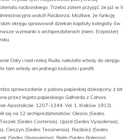
iteriatu raciborskiego. Trzeba zatem przyjąć, że już w II
 administracyjna wokół Raciborza. Możliwe, że funkcję
rskim okręgu sprawował dziekan kapituły kolegiaty św.
wsze wzmianki o archiprezbiterach (niem. Erzprister)
roku.
nie Odry i nad rzeką Ruda, należała wtedy do okręgu
yło tam wtedy ani jednego kościoła i parafii.
erdza sprawozdanie z poboru papieskiej dziesięciny z lat
ne przez legata papieskiego Galharda z Cahors
e Apostolicae: 1207-1344. Vol. 1, Kraków 1913).
lił się na 12 archiprezbiteriatów: Olesno (Sedes
, Toszek (Sedes Costensis), Ujazd (Sedes Vyasdensis),
is), Cieszyn (Sedes Tessinensis), Racibórz (Sedes
ek (Sedes Glogoviensis), Biała (Sedes Bolensis),