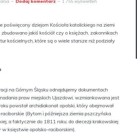
tania
Dodaj komentarz
1 755 wyświetleń
ie poświęcony dziejom Kościoła katolickiego na ziemi
dy zbudowano jakiś kościół czy o księżach, zakonnikach
tur kościelnych, które są o wiele starsze niż podziały
u
stracji na Górnym Śląsku odnajdujemy dokumentach
ie nadania praw miejskich Ujazdowi, wzmiankowana jest
 roku powstał archidiakonat opolski, który obejmował
raciborskie (Bytom i późniejsza ziemia pszczyńska
iej, a faktycznie do 1811 roku; do diecezji krakowskiej
y w księstwie opolsko-raciborskim).