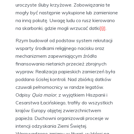
uroczyste śluby krzyżowe. Zobowiązania te
mogły być następnie wykupione lub zamienione
na inną pokutę. Uwagę ludu co rusz kierowano
na skarbonki, gdzie mogli wrzucać datki
[8]
.
Rzym budował od podstaw system rekrutacji
wsparty środkami religijnego nacisku oraz
mechanizmem zapewniającym źródła
finansowania nietanich przecież zbrojnych
wypraw. Realizacja papieskich zamierzeń była
poddana ścisłej kontroli. Nad zbiórką datków
czuwali pełnomocnicy w randze legatów.
Odpisy
Quia maior
, z wyjątkiem Hiszpanii i
Cesarstwa Łacińskiego, trafiły do wszystkich
krajów Europy objętej zwierzchnictwem
papieża. Duchowni organizowali procesje w
intencji odzyskania Ziemi Świętej.
Wprowadzono zmiany w liturgii, w której na