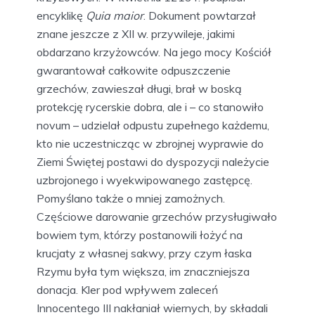
encyklikę
Quia maior
. Dokument powtarzał
znane jeszcze z XII w. przywileje, jakimi
obdarzano krzyżowców. Na jego mocy Kościół
gwarantował całkowite odpuszczenie
grzechów, zawieszał długi, brał w boską
protekcję rycerskie dobra, ale i – co stanowiło
novum – udzielał odpustu zupełnego każdemu,
kto nie uczestnicząc w zbrojnej wyprawie do
Ziemi Świętej postawi do dyspozycji należycie
uzbrojonego i wyekwipowanego zastępcę.
Pomyślano także o mniej zamożnych.
Częściowe darowanie grzechów przysługiwało
bowiem tym, którzy postanowili łożyć na
krucjaty z własnej sakwy, przy czym łaska
Rzymu była tym większa, im znaczniejsza
donacja. Kler pod wpływem zaleceń
Innocentego III nakłaniał wiernych, by składali