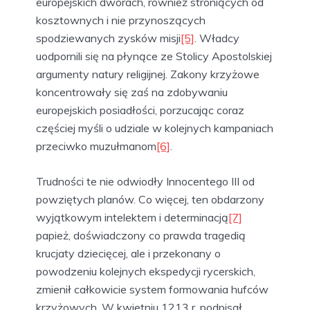
europejskich dworach, również stroniących od
kosztownych i nie przynoszących
spodziewanych zysków misji
[5]
. Władcy
uodpornili się na płynące ze Stolicy Apostolskiej
argumenty natury religijnej. Zakony krzyżowe
koncentrowały się zaś na zdobywaniu
europejskich posiadłości, porzucając coraz
częściej myśli o udziale w kolejnych kampaniach
przeciwko muzułmanom
[6]
.
Trudności te nie odwiodły Innocentego III od
powziętych planów. Co więcej, ten obdarzony
wyjątkowym intelektem i determinacją
[7]
papież, doświadczony co prawda tragedią
krucjaty dziecięcej, ale i przekonany o
powodzeniu kolejnych ekspedycji rycerskich,
zmienił całkowicie system formowania hufców
krzyżowych. W kwietniu 1213 r. podpisał