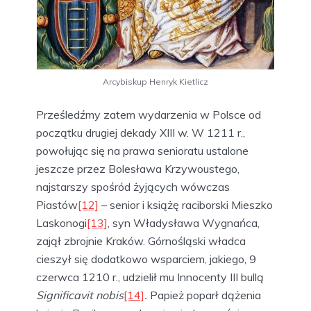
Arcybiskup Henryk Kietlicz
Prześledźmy zatem wydarzenia w Polsce od
początku drugiej dekady XIII w. W 1211 r.,
powołując się na prawa senioratu ustalone
jeszcze przez Bolesława Krzywoustego,
najstarszy spośród żyjących wówczas
Piastów
[12]
– senior i książę raciborski Mieszko
Laskonogi
[13]
, syn Władysława Wygnańca,
zajął zbrojnie Kraków. Górnośląski władca
cieszył się dodatkowo wsparciem, jakiego, 9
czerwca 1210 r., udzielił mu Innocenty III bullą
Significavit nobis
[14]
.
Papież poparł dążenia