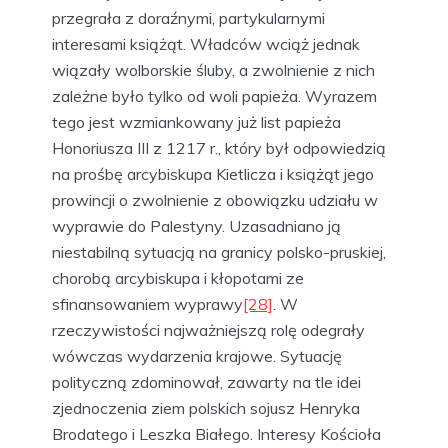
przegrała z doraźnymi, partykularnymi
interesami książąt. Władców wciąż jednak
wiązały wolborskie śluby, a zwolnienie z nich
zależne było tylko od woli papieża. Wyrazem
tego jest wzmiankowany już list papieża
Honoriusza III z 1217 r., który był odpowiedzią
na prośbę arcybiskupa Kietlicza i książąt jego
prowincji o zwolnienie z obowiązku udziału w
wyprawie do Palestyny. Uzasadniano ją
niestabilną sytuacją na granicy polsko-pruskiej,
chorobą arcybiskupa i kłopotami ze
sfinansowaniem wyprawy
[28]
. W
rzeczywistości najważniejszą rolę odegrały
wówczas wydarzenia krajowe. Sytuację
polityczną zdominował, zawarty na tle idei
zjednoczenia ziem polskich sojusz Henryka
Brodatego i Leszka Białego. Interesy Kościoła