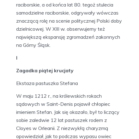
raciborskie, a od końca lat 80. tegoż stulecia
samodzielne raciborskie, odgrywały wówczas
znaczącą rolę na scenie politycznej Polski doby
dzielnicowej. W XIII w. obserwujemy też
największą ekspansję zgromadzeń zakonnych
na Górny Śląsk.
I
Zagadka piątej krucjaty
Ekstaza pastuszka Stefana
W maju 1212 r., na królewskich rokach
sądowych w Saint-Denis pojawił chłopiec
imieniem Stefan. Jak się okazało, był to liczący
sobie zaledwie 12 lat pastuszek rodem z
Cloyes w Orleanii. Z niezwykłą charyzmą
opowiedział, jak to podczas wypasu owiec