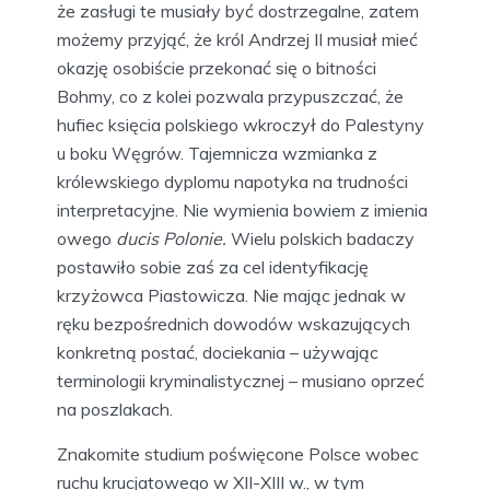
że zasługi te musiały być dostrzegalne, zatem
możemy przyjąć, że król Andrzej II musiał mieć
okazję osobiście przekonać się o bitności
Bohmy, co z kolei pozwala przypuszczać, że
hufiec księcia polskiego wkroczył do Palestyny
u boku Węgrów. Tajemnicza wzmianka z
królewskiego dyplomu napotyka na trudności
interpretacyjne. Nie wymienia bowiem z imienia
owego
ducis Polonie.
Wielu polskich badaczy
postawiło sobie zaś za cel identyfikację
krzyżowca Piastowicza. Nie mając jednak w
ręku bezpośrednich dowodów wskazujących
konkretną postać, dociekania – używając
terminologii kryminalistycznej – musiano oprzeć
na poszlakach.
Znakomite studium poświęcone Polsce wobec
ruchu krucjatowego w XII-XIII w., w tym