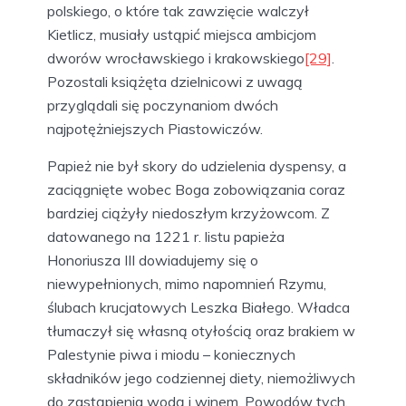
polskiego, o które tak zawzięcie walczył
Kietlicz, musiały ustąpić miejsca ambicjom
dworów wrocławskiego i krakowskiego
[29]
.
Pozostali książęta dzielnicowi z uwagą
przyglądali się poczynaniom dwóch
najpotężniejszych Piastowiczów.
Papież nie był skory do udzielenia dyspensy, a
zaciągnięte wobec Boga zobowiązania coraz
bardziej ciążyły niedoszłym krzyżowcom. Z
datowanego na 1221 r. listu papieża
Honoriusza III dowiadujemy się o
niewypełnionych, mimo napomnień Rzymu,
ślubach krucjatowych Leszka Białego. Władca
tłumaczył się własną otyłością oraz brakiem w
Palestynie piwa i miodu – koniecznych
składników jego codziennej diety, niemożliwych
do zastąpienia wodą i winem. Powodów tych,