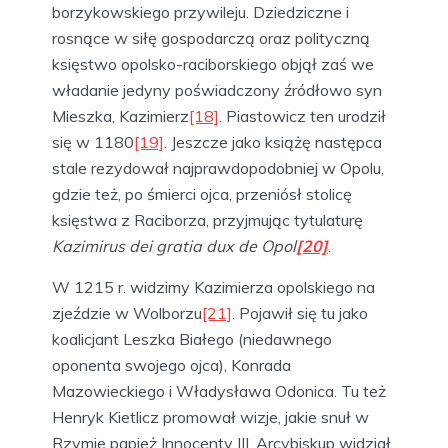
borzykowskiego przywileju. Dziedziczne i
rosnące w siłę gospodarczą oraz polityczną
księstwo opolsko-raciborskiego objął zaś we
władanie jedyny poświadczony źródłowo syn
Mieszka, Kazimierz
[18]
. Piastowicz ten urodził
się w 1180
[19]
. Jeszcze jako książę następca
stale rezydował najprawdopodobniej w Opolu,
gdzie też, po śmierci ojca, przeniósł stolicę
księstwa z Raciborza, przyjmując tytulaturę
Kazimirus dei gratia dux de Opol
[20]
.
W 1215 r. widzimy Kazimierza opolskiego na
zjeździe w Wolborzu
[21]
. Pojawił się tu jako
koalicjant Leszka Białego (niedawnego
oponenta swojego ojca), Konrada
Mazowieckiego i Władysława Odonica. Tu też
Henryk Kietlicz promował wizje, jakie snuł w
Rzymie papież Innocenty III. Arcybiskup widział