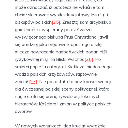
może oznaczać, iż ostatecznie właśnie tam
chciał skierować wysiłek krucjatowy książąt i
biskupów polskich
[25]
. Zresztą sam arcybiskup
gnieźnieński, wspierany przez świeżo
wyświęconego biskupa Prus Chrystiana, jawił
się bardziej jako orędownik opartego o siłę
miecza nawracania nadbałtyckich pogan niźli
ryzykownej misji na Bliski Wschód
[26]
. Po
śmierci papieża autorytet Kietlicza, niedoszłego
wodza polskich krzyżowców, raptownie
zmalał
[27]
. Nie pozostało to bez konsekwencji
dla ówczesnej polskiej sceny politycznej, która
nagle stała się areną rywalizacji lokalnych
hierarchów Kościoła i zmian w polityce polskich
dworów.
W nowych warunkach idea krucjat wyraźnie