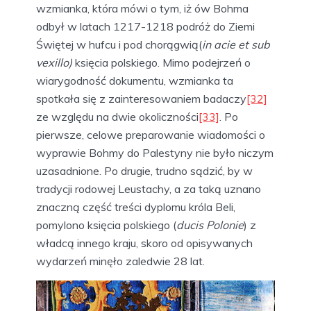
wzmianka, która mówi o tym, iż ów Bohma
odbył w latach 1217-1218 podróż do Ziemi
Świętej w hufcu i pod chorągwią(
in acie et sub
vexillo)
księcia polskiego. Mimo podejrzeń o
wiarygodność dokumentu, wzmianka ta
spotkała się z zainteresowaniem badaczy
[32]
ze względu na dwie okoliczności
[33]
. Po
pierwsze, celowe preparowanie wiadomości o
wyprawie Bohmy do Palestyny nie było niczym
uzasadnione. Po drugie, trudno sądzić, by w
tradycji rodowej Leustachy, a za taką uznano
znaczną część treści dyplomu króla Beli,
pomylono księcia polskiego (
ducis Polonie
) z
władcą innego kraju, skoro od opisywanych
wydarzeń minęło zaledwie 28 lat.