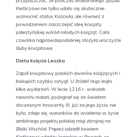
przypuszczać, że podczas wolborskiego zjazdu
Kietliczowi nie tylko udało się skutecznie
wzmocnić status Kościoła, ale również z
powodzeniem zaszczepić ideę krucjaty
palestyńskiej wśród młodych książąt. Cała
czwórka najprawdopodobniej złożyła uroczyste
śluby krucjatowe.
Dieta księcia Leszka
Zapał krucjatowy polskich dworów książęcych i
biskupich szybko ostygł. U źródeł tego legło
kilka wydarzeń. W lecie 1216 r., wskutek
nawrotu malarii, pożegnał się ze światem
doczesnym Innocenty III. Już za jego życia, nie
było, zdaje się, warunków do wcielenia w życie
ambitnego projektu polskiej misji zbrojnej na
Bliski Wschód. Papież udzielił bowiem
Kietliczowi władzy legackiej w Prusach, co