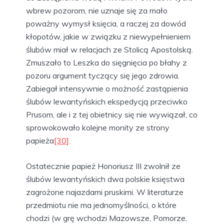
wbrew pozorom, nie uznaje się za mało
poważny wymysł księcia, a raczej za dowód
kłopotów, jakie w związku z niewypełnieniem
ślubów miał w relacjach ze Stolicą Apostolską.
Zmuszało to Leszka do sięgnięcia po błahy z
pozoru argument tyczący się jego zdrowia.
Zabiegał intensywnie o możność zastąpienia
ślubów lewantyńskich ekspedycją przeciwko
Prusom, ale i z tej obietnicy się nie wywiązał, co
sprowokowało kolejne monity ze strony
papieża
[30]
.
Ostatecznie papież Honoriusz III zwolnił ze
ślubów lewantyńskich dwa polskie księstwa
zagrożone najazdami pruskimi. W literaturze
przedmiotu nie ma jednomyślności, o które
chodzi (w grę wchodzi Mazowsze, Pomorze,