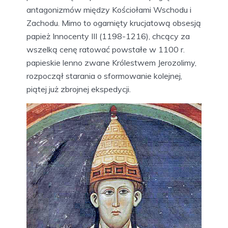
antagonizmów między Kościołami Wschodu i
Zachodu. Mimo to ogarnięty krucjatową obsesją
papież Innocenty III (1198-1216), chcący za
wszelką cenę ratować powstałe w 1100 r.
papieskie lenno zwane Królestwem Jerozolimy,
rozpoczął starania o sformowanie kolejnej,
piątej już zbrojnej ekspedycji.