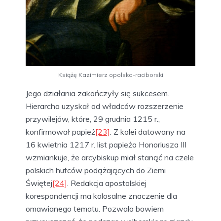
Książę Kazimierz opolsko-raciborski
Jego działania zakończyły się sukcesem.
Hierarcha uzyskał od władców rozszerzenie
przywilejów, które, 29 grudnia 1215 r.,
konfirmował papież
[23]
. Z kolei datowany na
16 kwietnia 1217 r. list papieża Honoriusza III
wzmiankuje, że arcybiskup miał stanąć na czele
polskich hufców podążających do Ziemi
Świętej
[24]
. Redakcja apostolskiej
korespondencji ma kolosalne znaczenie dla
omawianego tematu. Pozwala bowiem