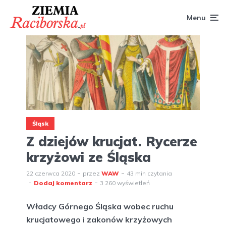
Menu
Śląsk
Z dziejów krucjat. Rycerze
krzyżowi ze Śląska
22 czerwca 2020
przez
WAW
43 min czytania
Dodaj komentarz
3 260 wyświetleń
Władcy Górnego Śląska wobec ruchu
krucjatowego i zakonów krzyżowych