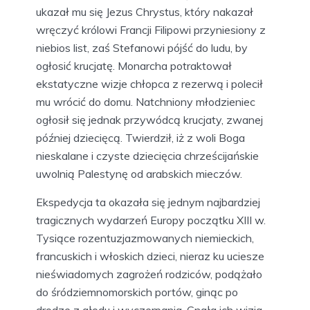
ukazał mu się Jezus Chrystus, który nakazał
wręczyć królowi Francji Filipowi przyniesiony z
niebios list, zaś Stefanowi pójść do ludu, by
ogłosić krucjatę. Monarcha potraktował
ekstatyczne wizje chłopca z rezerwą i polecił
mu wrócić do domu. Natchniony młodzieniec
ogłosił się jednak przywódcą krucjaty, zwanej
później dziecięcą. Twierdził, iż z woli Boga
nieskalane i czyste dziecięcia chrześcijańskie
uwolnią Palestynę od arabskich mieczów.
Ekspedycja ta okazała się jednym najbardziej
tragicznych wydarzeń Europy początku XIII w.
Tysiące rozentuzjazmowanych niemieckich,
francuskich i włoskich dzieci, nieraz ku uciesze
nieświadomych zagrożeń rodziców, podążało
do śródziemnomorskich portów, ginąc po