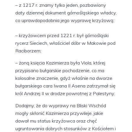
– z 1217 r. znamy tylko jeden, pozbawiony
daty dziennej dokument górnośląskiego władcy,
co uprawdopodobnia jego wyprawę krzyżową;
– krzyżowcem przed 1221 r. był górnośląski
rycerz Sieciech, właściciel dóbr w Makowie pod
Raciborzem;
– żoną księcia Kazimierza była Viola, której
przypisano bułgarskie pochodzenie, co ma
kolosalne znaczenie, gdyż właśnie na dworze
bułgarskiego cara Iwana II Asena zatrzymał się
król Andrzej II w drodze powrotnej z Palestyny.
Dodajmy, że do wyprawy na Bliski Wschód
mogły skłonić Kazimierza przywileje, jakie
dawał mu status krzyżowca oraz chęć
ugruntowania dobrych stosunków z Kościołem i