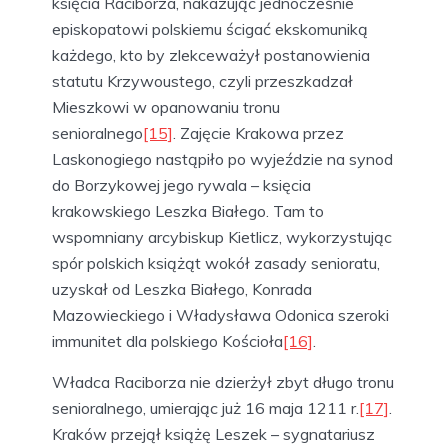
księcia Raciborza, nakazując jednocześnie
episkopatowi polskiemu ścigać ekskomuniką
każdego, kto by zlekceważył postanowienia
statutu Krzywoustego, czyli przeszkadzał
Mieszkowi w opanowaniu tronu
senioralnego
[15]
. Zajęcie Krakowa przez
Laskonogiego nastąpiło po wyjeździe na synod
do Borzykowej jego rywala – księcia
krakowskiego Leszka Białego. Tam to
wspomniany arcybiskup Kietlicz, wykorzystując
spór polskich książąt wokół zasady senioratu,
uzyskał od Leszka Białego, Konrada
Mazowieckiego i Władysława Odonica szeroki
immunitet dla polskiego Kościoła
[16]
.
Władca Raciborza nie dzierżył zbyt długo tronu
senioralnego, umierając już 16 maja 1211 r.
[17]
.
Kraków przejął książę Leszek – sygnatariusz