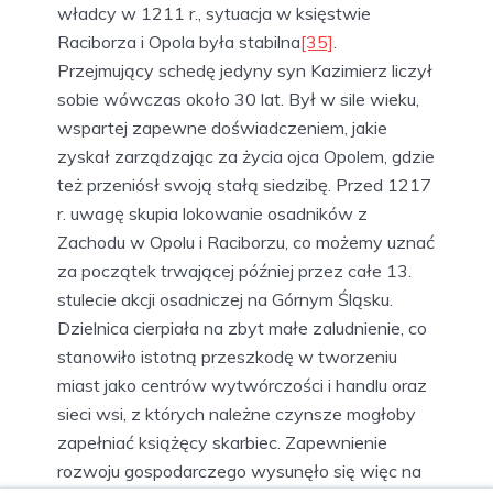
władcy w 1211 r., sytuacja w księstwie
Raciborza i Opola była stabilna
[35]
.
Przejmujący schedę jedyny syn Kazimierz liczył
sobie wówczas około 30 lat. Był w sile wieku,
wspartej zapewne doświadczeniem, jakie
zyskał zarządzając za życia ojca Opolem, gdzie
też przeniósł swoją stałą siedzibę. Przed 1217
r. uwagę skupia lokowanie osadników z
Zachodu w Opolu i Raciborzu, co możemy uznać
za początek trwającej później przez całe 13.
stulecie akcji osadniczej na Górnym Śląsku.
Dzielnica cierpiała na zbyt małe zaludnienie, co
stanowiło istotną przeszkodę w tworzeniu
miast jako centrów wytwórczości i handlu oraz
sieci wsi, z których należne czynsze mogłoby
zapełniać książęcy skarbiec. Zapewnienie
rozwoju gospodarczego wysunęło się więc na