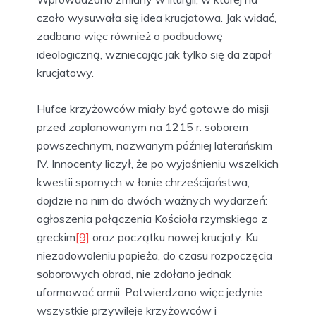
czoło wysuwała się idea krucjatowa. Jak widać,
zadbano więc również o podbudowę
ideologiczną, wzniecając jak tylko się da zapał
krucjatowy.
Hufce krzyżowców miały być gotowe do misji
przed zaplanowanym na 1215 r. soborem
powszechnym, nazwanym później laterańskim
IV. Innocenty liczył, że po wyjaśnieniu wszelkich
kwestii spornych w łonie chrześcijaństwa,
dojdzie na nim do dwóch ważnych wydarzeń:
ogłoszenia połączenia Kościoła rzymskiego z
greckim
[9]
oraz początku nowej krucjaty. Ku
niezadowoleniu papieża, do czasu rozpoczęcia
soborowych obrad, nie zdołano jednak
uformować armii. Potwierdzono więc jedynie
wszystkie przywileje krzyżowców i