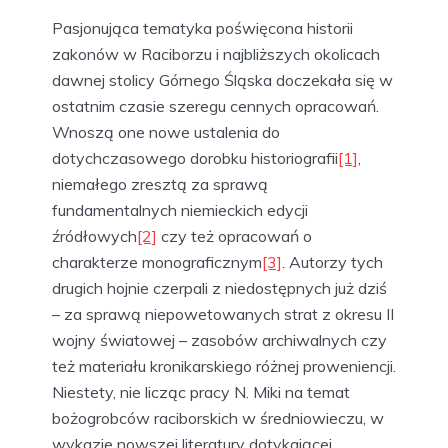
Pasjonująca tematyka poświęcona historii
zakonów w Raciborzu i najbliższych okolicach
dawnej stolicy Górnego Śląska doczekała się w
ostatnim czasie szeregu cennych opracowań.
Wnoszą one nowe ustalenia do
dotychczasowego dorobku historiografii
[1]
,
niemałego zresztą za sprawą
fundamentalnych niemieckich edycji
źródłowych
[2]
czy też opracowań o
charakterze monograficznym
[3]
. Autorzy tych
drugich hojnie czerpali z niedostępnych już dziś
– za sprawą niepowetowanych strat z okresu II
wojny światowej – zasobów archiwalnych czy
też materiału kronikarskiego różnej proweniencji.
Niestety, nie licząc pracy N. Miki na temat
bożogrobców raciborskich w średniowieczu, w
wykazie nowszej literatury dotykającej