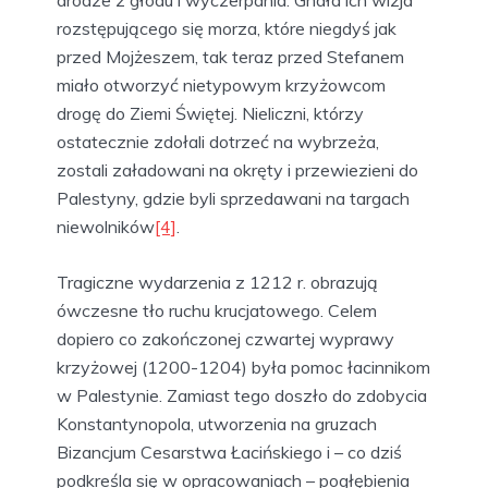
drodze z głodu i wyczerpania. Gnała ich wizja
rozstępującego się morza, które niegdyś jak
przed Mojżeszem, tak teraz przed Stefanem
miało otworzyć nietypowym krzyżowcom
drogę do Ziemi Świętej. Nieliczni, którzy
ostatecznie zdołali dotrzeć na wybrzeża,
zostali załadowani na okręty i przewiezieni do
Palestyny, gdzie byli sprzedawani na targach
niewolników
[4]
.
Tragiczne wydarzenia z 1212 r. obrazują
ówczesne tło ruchu krucjatowego. Celem
dopiero co zakończonej czwartej wyprawy
krzyżowej (1200-1204) była pomoc łacinnikom
w Palestynie. Zamiast tego doszło do zdobycia
Konstantynopola, utworzenia na gruzach
Bizancjum Cesarstwa Łacińskiego i – co dziś
podkreśla się w opracowaniach – pogłębienia