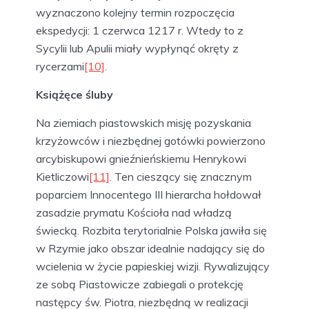
wyznaczono kolejny termin rozpoczęcia
ekspedycji: 1 czerwca 1217 r. Wtedy to z
Sycylii lub Apulii miały wypłynąć okręty z
rycerzami
[10]
.
Książęce śluby
Na ziemiach piastowskich misję pozyskania
krzyżowców i niezbędnej gotówki powierzono
arcybiskupowi gnieźnieńskiemu Henrykowi
Kietliczowi
[11]
. Ten cieszący się znacznym
poparciem Innocentego III hierarcha hołdował
zasadzie prymatu Kościoła nad władzą
świecką. Rozbita terytorialnie Polska jawiła się
w Rzymie jako obszar idealnie nadający się do
wcielenia w życie papieskiej wizji. Rywalizujący
ze sobą Piastowicze zabiegali o protekcję
następcy św. Piotra, niezbędną w realizacji