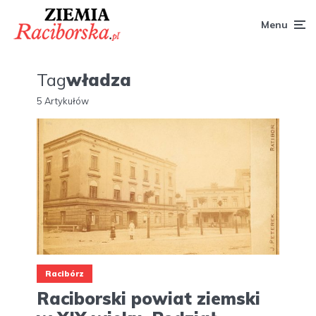
Menu
Tag
władza
5 Artykułów
Racibórz
Raciborski powiat ziemski