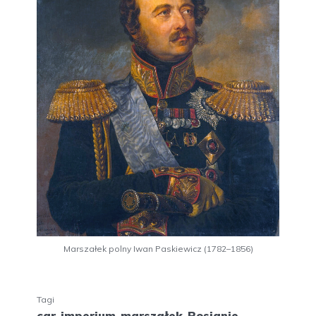
Marszałek polny Iwan Paskiewicz (1782–1856)
Tagi
car
,
imperium
,
marszałek
,
Rosjanie
,