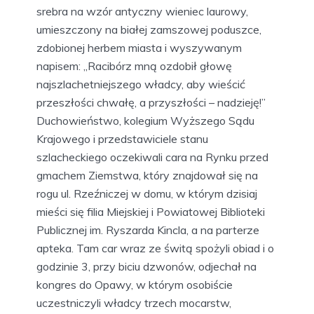
srebra na wzór antyczny wieniec laurowy,
umieszczony na białej zamszowej poduszce,
zdobionej herbem miasta i wyszywanym
napisem: „Racibórz mną ozdobił głowę
najszlachetniejszego władcy, aby wieścić
przeszłości chwałę, a przyszłości – nadzieję!”
Duchowieństwo, kolegium Wyższego Sądu
Krajowego i przedstawiciele stanu
szlacheckiego oczekiwali cara na Rynku przed
gmachem Ziemstwa, który znajdował się na
rogu ul. Rzeźniczej w domu, w którym dzisiaj
mieści się filia Miejskiej i Powiatowej Biblioteki
Publicznej im. Ryszarda Kincla, a na parterze
apteka. Tam car wraz ze świtą spożyli obiad i o
godzinie 3, przy biciu dzwonów, odjechał na
kongres do Opawy, w którym osobiście
uczestniczyli władcy trzech mocarstw,