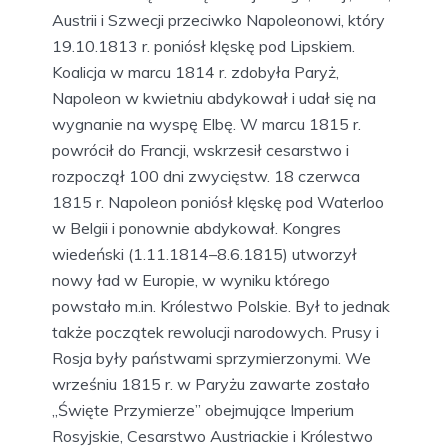
Austrii i Szwecji przeciwko Napoleonowi, który
19.10.1813 r. poniósł klęskę pod Lipskiem.
Koalicja w marcu 1814 r. zdobyła Paryż,
Napoleon w kwietniu abdykował i udał się na
wygnanie na wyspę Elbę. W marcu 1815 r.
powrócił do Francji, wskrzesił cesarstwo i
rozpoczął 100 dni zwycięstw. 18 czerwca
1815 r. Napoleon poniósł klęskę pod Waterloo
w Belgii i ponownie abdykował. Kongres
wiedeński (1.11.1814–8.6.1815) utworzył
nowy ład w Europie, w wyniku którego
powstało m.in. Królestwo Polskie. Był to jednak
także początek rewolucji narodowych. Prusy i
Rosja były państwami sprzymierzonymi. We
wrześniu 1815 r. w Paryżu zawarte zostało
„Święte Przymierze” obejmujące Imperium
Rosyjskie, Cesarstwo Austriackie i Królestwo