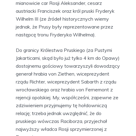
mianowicie car Rosji Aleksander, cesarz
austriacki Franciszek oraz król pruski Fryderyk
Wilhelm III (ze źródeł historycznych wiemy
jednak, że Prusy były reprezentowane przez
następcę tronu Fryderyka Wilhelma).
Do granicy Królestwa Pruskiego (za Pustymi
Jakarticami, skąd było już tylko 4 km do Opawy)
dostojnemu gościowy towarzyszyli dowodzący
generał hrabia von Ziethen, wiceprezydent
rządu Richter, wiceprezydent Sabarth z rządu
wrocławskiego oraz hrabia von Fernemont z
rejencji opolskiej. My, współcześni, zapewne ze
zdziwieniem przyjmujemy tę hołdowniczą
relację; trzeba jednak uwzględnić, że do
pruskiego wówczas Raciborza, przyjechał
najwyższy władca Rosji sprzymierzonej z