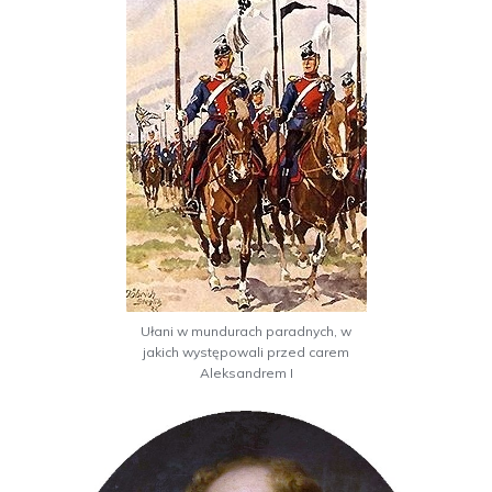
Ułani w mundurach paradnych, w
jakich występowali przed carem
Aleksandrem I