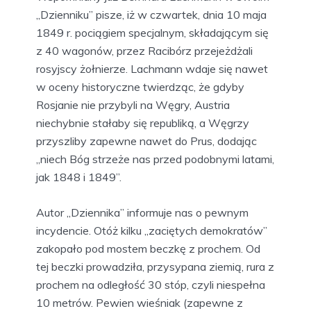
„Dzienniku” pisze, iż w czwartek, dnia 10 maja
1849 r. pociągiem specjalnym, składającym się
z 40 wagonów, przez Racibórz przejeżdżali
rosyjscy żołnierze. Lachmann wdaje się nawet
w oceny historyczne twierdząc, że gdyby
Rosjanie nie przybyli na Węgry, Austria
niechybnie stałaby się republiką, a Węgrzy
przyszliby zapewne nawet do Prus, dodając
„niech Bóg strzeże nas przed podobnymi latami,
jak 1848 i 1849”.
Autor „Dziennika” informuje nas o pewnym
incydencie. Otóż kilku „zaciętych demokratów”
zakopało pod mostem beczkę z prochem. Od
tej beczki prowadziła, przysypana ziemią, rura z
prochem na odległość 30 stóp, czyli niespełna
10 metrów. Pewien wieśniak (zapewne z