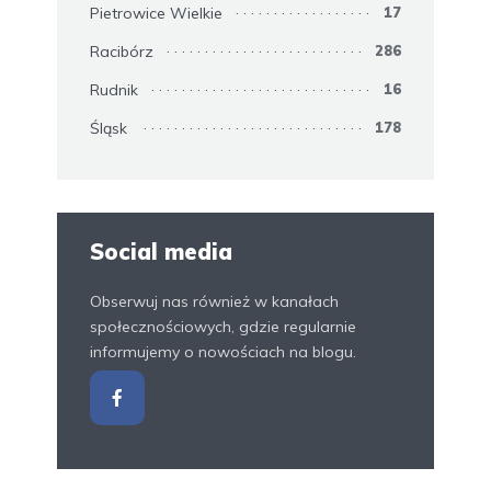
Pietrowice Wielkie
17
Racibórz
286
Rudnik
16
Śląsk
178
Social media
Obserwuj nas również w kanałach
społecznościowych, gdzie regularnie
informujemy o nowościach na blogu.