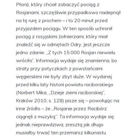
Płoni), który chciał zobaczyć pociąg z
Rosjanami, szczęśliwie przypadkowo nadepnął
na tę rurę z prochem – i to 20 minut przed
przyjazdem pociągu. W ten sposób uchronił
pociąg z rosyjskimi żołnierzami, który miał
znaleźć się w odmętach Odry. Jest jeszcze
jedno zdanie: „Z tych 15.000 Rosjan niewielu
wróciło”. Informacja wydaje się znamienna, bo
straty przy potyczkach z powstańcami
węgierskimi nie były zbyt duże. W wydanej
przed kilku laty historii powiatu raciborskiego
(Norbert Mika, „Dzieje ziemi raciborskiej”,
Kraków 2010, s. 128) pisze się – powołując na
inne źródło – że „Rosjanie przez Racibórz
ciągnęli z muzyką”. Ta informacja wydaje się
jednak nieprawdziwa; zresztą jak długo
musiałby trwać ten przemarsz kilkunastu