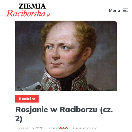
Menu
Racibórz
Rosjanie w Raciborzu (cz.
2)
5 września 2020
przez
WAW
6 min czytania