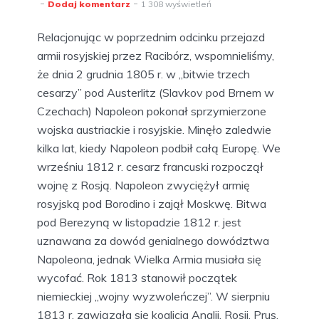
Dodaj komentarz
1 308 wyświetleń
Relacjonując w poprzednim odcinku przejazd
armii rosyjskiej przez Racibórz, wspomnieliśmy,
że dnia 2 grudnia 1805 r. w „bitwie trzech
cesarzy” pod Austerlitz (Slavkov pod Brnem w
Czechach) Napoleon pokonał sprzymierzone
wojska austriackie i rosyjskie. Minęło zaledwie
kilka lat, kiedy Napoleon podbił całą Europę. We
wrześniu 1812 r. cesarz francuski rozpoczął
wojnę z Rosją. Napoleon zwyciężył armię
rosyjską pod Borodino i zajął Moskwę. Bitwa
pod Berezyną w listopadzie 1812 r. jest
uznawana za dowód genialnego dowództwa
Napoleona, jednak Wielka Armia musiała się
wycofać. Rok 1813 stanowił początek
niemieckiej „wojny wyzwoleńczej”. W sierpniu
1813 r. zawiązała się koalicja Anglii, Rosji, Prus,