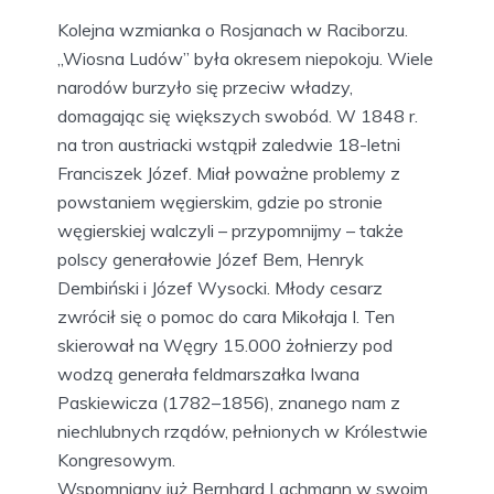
Kolejna wzmianka o Rosjanach w Raciborzu.
„Wiosna Ludów” była okresem niepokoju. Wiele
narodów burzyło się przeciw władzy,
domagając się większych swobód. W 1848 r.
na tron austriacki wstąpił zaledwie 18-letni
Franciszek Józef. Miał poważne problemy z
powstaniem węgierskim, gdzie po stronie
węgierskiej walczyli – przypomnijmy – także
polscy generałowie Józef Bem, Henryk
Dembiński i Józef Wysocki. Młody cesarz
zwrócił się o pomoc do cara Mikołaja I. Ten
skierował na Węgry 15.000 żołnierzy pod
wodzą generała feldmarszałka Iwana
Paskiewicza (1782–1856), znanego nam z
niechlubnych rządów, pełnionych w Królestwie
Kongresowym.
Wspomniany już Bernhard Lachmann w swoim