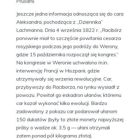
Prusami.
Jeszcze jedna informacja odnosząca się do cara
Aleksandra, pochodząca z „Dziennika”
Lachmanna. Dnia 4 września 1822 r. „Racibórz
ponownie miał to szczęście powitania cesarza
rosyjskiego podczas jego podróży do Werony,
gdzie 15 października rozpoczął się kongres.”
Na kongresie w Weronie uchwalono m.in.
interwencję Francji w Hiszpanii, gdzie
utrzymywały się wrzenia rewolucyjne. Car,
przybywszy do Raciborza, na rynku wysiadł z
powozu. Powitał go eskadron ułanów, któremu
car kazał wykonać kilka ewolucji. Bardzo
zadowolony z pokazu car podarował ułanom
150 dukatów (były to złote monety najwyższej
próby o wadze ok. 3,5 g — ułani otrzymali
zatem ponad pół kilograma złota).