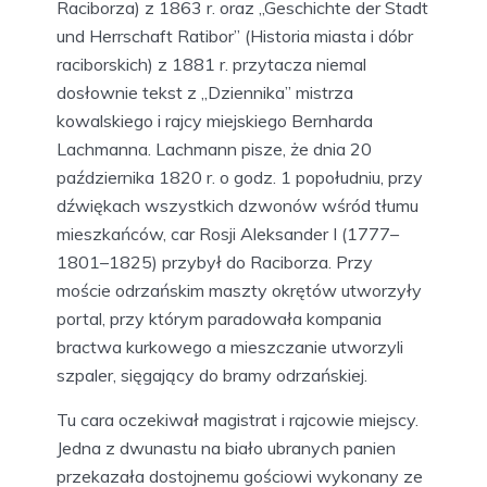
Raciborza) z 1863 r. oraz „Geschichte der Stadt
und Herrschaft Ratibor” (Historia miasta i dóbr
raciborskich) z 1881 r. przytacza niemal
dosłownie tekst z „Dziennika” mistrza
kowalskiego i rajcy miejskiego Bernharda
Lachmanna. Lachmann pisze, że dnia 20
października 1820 r. o godz. 1 popołudniu, przy
dźwiękach wszystkich dzwonów wśród tłumu
mieszkańców, car Rosji Aleksander I (1777–
1801–1825) przybył do Raciborza. Przy
moście odrzańskim maszty okrętów utworzyły
portal, przy którym paradowała kompania
bractwa kurkowego a mieszczanie utworzyli
szpaler, sięgający do bramy odrzańskiej.
Tu cara oczekiwał magistrat i rajcowie miejscy.
Jedna z dwunastu na biało ubranych panien
przekazała dostojnemu gościowi wykonany ze