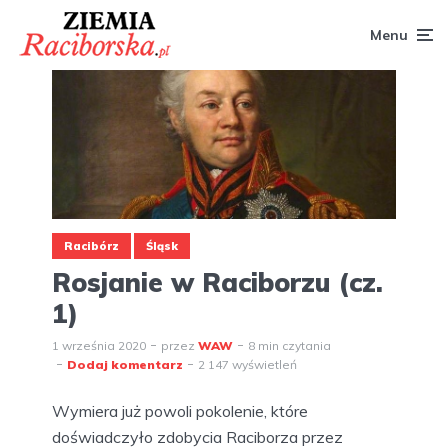
Menu
Racibórz
Śląsk
Rosjanie w Raciborzu (cz.
1)
1 września 2020
przez
WAW
8 min czytania
Dodaj komentarz
2 147 wyświetleń
Wymiera już powoli pokolenie, które
doświadczyło zdobycia Raciborza przez