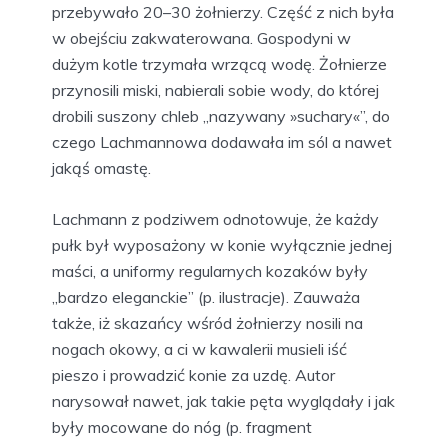
przebywało 20–30 żołnierzy. Część z nich była
w obejściu zakwaterowana. Gospodyni w
dużym kotle trzymała wrzącą wodę. Żołnierze
przynosili miski, nabierali sobie wody, do której
drobili suszony chleb „nazywany »suchary«”, do
czego Lachmannowa dodawała im sól a nawet
jakąś omastę.
Lachmann z podziwem odnotowuje, że każdy
pułk był wyposażony w konie wyłącznie jednej
maści, a uniformy regularnych kozaków były
„bardzo eleganckie” (p. ilustracje). Zauważa
także, iż skazańcy wśród żołnierzy nosili na
nogach okowy, a ci w kawalerii musieli iść
pieszo i prowadzić konie za uzdę. Autor
narysował nawet, jak takie pęta wyglądały i jak
były mocowane do nóg (p. fragment