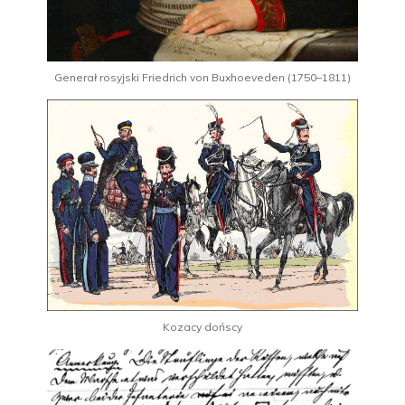
Generał rosyjski Friedrich von Buxhoeveden (1750–1811)
Kozacy dońscy