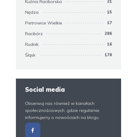
Kuźnia Raciborska
21
Nędza
15
Pietrowice Wielkie
17
Racibórz
286
Rudnik
16
Śląsk
178
Social media
Obserwuj nas również w kanałach
społecznościowych, gdzie regularnie
informujemy o nowościach na blogu.