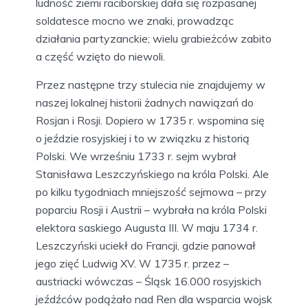
ludność ziemi raciborskiej dała się rozpasanej
soldatesce mocno we znaki, prowadząc
działania partyzanckie; wielu grabieżców zabito
a część wzięto do niewoli.
Przez następne trzy stulecia nie znajdujemy w
naszej lokalnej historii żadnych nawiązań do
Rosjan i Rosji. Dopiero w 1735 r. wspomina się
o jeździe rosyjskiej i to w związku z historią
Polski. We wrześniu 1733 r. sejm wybrał
Stanisława Leszczyńskiego na króla Polski. Ale
po kilku tygodniach mniejszość sejmowa – przy
poparciu Rosji i Austrii – wybrała na króla Polski
elektora saskiego Augusta III. W maju 1734 r.
Leszczyński uciekł do Francji, gdzie panował
jego zięć Ludwig XV. W 1735 r. przez –
austriacki wówczas – Śląsk 16.000 rosyjskich
jeźdźców podążało nad Ren dla wsparcia wojsk