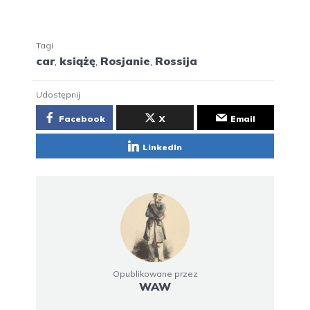
Tagi
car
,
książę
,
Rosjanie
,
Rossija
Udostępnij
Facebook
X
Email
LinkedIn
Opublikowane przez
WAW