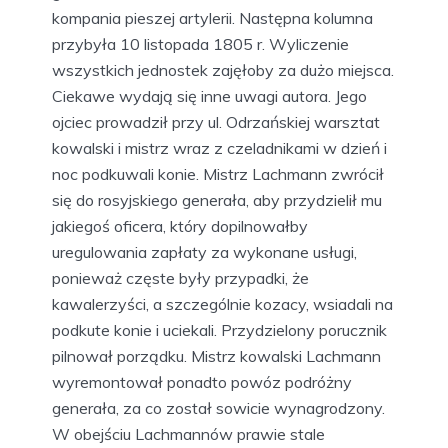
kompania pieszej artylerii. Następna kolumna
przybyła 10 listopada 1805 r. Wyliczenie
wszystkich jednostek zajęłoby za dużo miejsca.
Ciekawe wydają się inne uwagi autora. Jego
ojciec prowadził przy ul. Odrzańskiej warsztat
kowalski i mistrz wraz z czeladnikami w dzień i
noc podkuwali konie. Mistrz Lachmann zwrócił
się do rosyjskiego generała, aby przydzielił mu
jakiegoś oficera, który dopilnowałby
uregulowania zapłaty za wykonane usługi,
ponieważ częste były przypadki, że
kawalerzyści, a szczególnie kozacy, wsiadali na
podkute konie i uciekali. Przydzielony porucznik
pilnował porządku. Mistrz kowalski Lachmann
wyremontował ponadto powóz podróżny
generała, za co został sowicie wynagrodzony.
W obejściu Lachmannów prawie stale