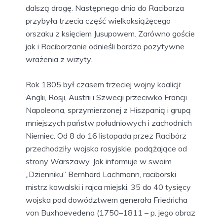
dalszą drogę. Następnego dnia do Raciborza
przybyła trzecia część wielkoksiążęcego
orszaku z księciem Jusupowem. Zarówno goście
jak i Raciborzanie odnieśli bardzo pozytywne
wrażenia z wizyty.
Rok 1805 był czasem trzeciej wojny koalicji:
Anglii, Rosji, Austrii i Szwecji przeciwko Francji
Napoleona, sprzymierzonej z Hiszpanią i grupą
mniejszych państw południowych i zachodnich
Niemiec. Od 8 do 16 listopada przez Racibórz
przechodziły wojska rosyjskie, podążające od
strony Warszawy. Jak informuje w swoim
„Dzienniku” Bernhard Lachmann, raciborski
mistrz kowalski i rajca miejski, 35 do 40 tysięcy
wojska pod dowództwem generała Friedricha
von Buxhoevedena (1750–1811 – p. jego obraz