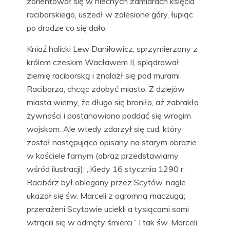
zorientował się w niecnych zamiarach księcia
raciborskiego, uszedł w zalesione góry, łupiąc
po drodze co się dało.
Kniaź halicki Lew Daniłowicz, sprzymierzony z
królem czeskim Wacławem II, splądrował
ziemię raciborską i znalazł się pod murami
Raciborza, chcąc zdobyć miasto. Z dziejów
miasta wiemy, że długo się broniło, aż zabrakło
żywności i postanowiono poddać się wrogim
wojskom. Ale wtedy zdarzył się cud, który
został następująco opisany na starym obrazie
w kościele farnym (obraz przedstawiamy
wśród ilustracji): „Kiedy 16 stycznia 1290 r.
Racibórz był oblegany przez Scytów, nagle
ukazał się św. Marceli z ogromną maczugą;
przerażeni Scytowie uciekli a tysiącami sami
wtrącili się w odmęty śmierci.” I tak św. Marceli,