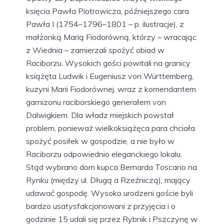
księcia Pawła Piotrowicza, późniejszego cara
Pawła I (1754–1796–1801 – p. ilustracje), z
małżonką Marią Fiodorówną, którzy – wracając
z Wiednia – zamierzali spożyć obiad w
Raciborzu. Wysokich gości powitali na granicy
książęta Ludwik i Eugeniusz von Württemberg,
kuzyni Marii Fiodorównej, wraz z komendantem
garnizonu raciborskiego generałem von
Dalwigkiem. Dla władz miejskich powstał
problem, ponieważ wielkoksiążęca para chciała
spożyć posiłek w gospodzie, a nie było w
Raciborzu odpowiednio eleganckiego lokalu.
Stąd wybrano dom kupca Bernarda Toscano na
Rynku (między ul. Długą a Rzeźniczą), mający
udawać gospodę. Wysoko urodzeni goście byli
bardzo usatysfakcjonowani z przyjęcia i o
godzinie 15 udali się przez Rybnik i Pszczynę w