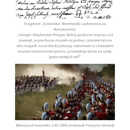
Fragment „Dziennika” Bernharda Lachmanna (w
tłumaczeniu):
„Uwaga: Więźniowie Rosjan, którzy podczas marszu coś
zawinęli, w piechocie musieli na jednej, czasami też na
obu nogach, nosić klocki [okowy], natomiast ci z kawalerii
musieli maszerować pieszo, prowadząc konia za uzdę.
2
[pęta miały] 8 cali
”
Bitwa pod Austerlitz 2 XII 1805 (malował: François Gérard)