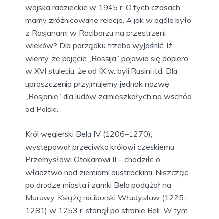
wojska radzieckie w 1945 r. O tych czasach
mamy zróżnicowane relacje. A jak w ogóle było
z Rosjanami w Raciborzu na przestrzeni
wieków? Dla porządku trzeba wyjaśnić, iż
wiemy, że pojęcie „Rossija” pojawia się dopiero
w XVI stuleciu, że od IX w. byli Rusini itd. Dla
uproszczenia przyjmujemy jednak nazwę
„Rosjanie” dla ludów zamieszkałych na wschód
od Polski.
Król węgierski Bela IV (1206–1270),
występował przeciwko królowi czeskiemu
Przemysłowi Otokarowi II – chodziło o
władztwo nad ziemiami austriackimi. Niszcząc
po drodze miasta i zamki Bela podążał na
Morawy. Książę raciborski Władysław (1225–
1281) w 1253 r. stanął po stronie Beli. W tym