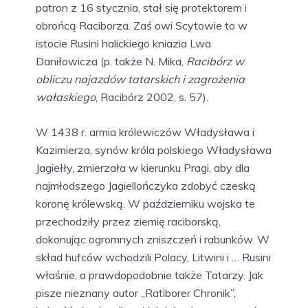
patron z 16 stycznia, stał się protektorem i
obrońcą Raciborza. Zaś owi Scytowie to w
istocie Rusini halickiego kniazia Lwa
Daniłowicza (p. także N. Mika,
Racibórz w
obliczu najazdów tatarskich i zagrożenia
wałaskiego
, Racibórz 2002, s. 57).
W 1438 r. armia królewiczów Władysława i
Kazimierza, synów króla polskiego Władysława
Jagiełły, zmierzała w kierunku Pragi, aby dla
najmłodszego Jagiellończyka zdobyć czeską
koronę królewską. W październiku wojska te
przechodziły przez ziemię raciborską,
dokonując ogromnych zniszczeń i rabunków. W
skład hufców wchodzili Polacy, Litwini i … Rusini
właśnie, a prawdopodobnie także Tatarzy. Jak
pisze nieznany autor „Ratiborer Chronik”,