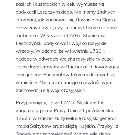
saskich i austriackich w celu wymuszenia
abdykacji Leszczyńskiego. Nie mamy żadnych
informacji, jak zachowali się Rosjanie na Śląsku,
nie wiemy nawet, czy zahaczyli także o ziemię
raciborską. W styczniu 1736 r. Stanisław
Leszczyński abdykował i wojska rosyjskie
wracały. Wiadomo, że w kwietniu 1736 r.
będące w odwrocie wojska rosyjskie w dużej
liczbie kwaterowały w Raciborzu, a dowodzący
nimi generał Bachmatow także rozlokował się
w mieście. Nie ma informacji o niewłaściwym
zachowaniu się wojsk rosyjskich.
Przypomnijmy, że w 1742 r. Śląsk został
zagarnięty przez Prusy. Dnia 21 października
1782 r. w Raciborzu zjawili się rosyjski generał
hrabia Sałtykow oraz książę Kurjakin. Przybyli z
Opawy aby zapowiedzieć wizytę wielkiego