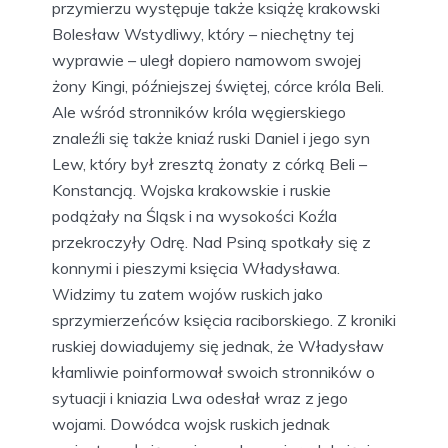
przymierzu występuje także książę krakowski
Bolesław Wstydliwy, który – niechętny tej
wyprawie – uległ dopiero namowom swojej
żony Kingi, późniejszej świętej, córce króla Beli.
Ale wśród stronników króla węgierskiego
znaleźli się także kniaź ruski Daniel i jego syn
Lew, który był zresztą żonaty z córką Beli –
Konstancją. Wojska krakowskie i ruskie
podążały na Śląsk i na wysokości Koźla
przekroczyły Odrę. Nad Psiną spotkały się z
konnymi i pieszymi księcia Władysława.
Widzimy tu zatem wojów ruskich jako
sprzymierzeńców księcia raciborskiego. Z kroniki
ruskiej dowiadujemy się jednak, że Władysław
kłamliwie poinformował swoich stronników o
sytuacji i kniazia Lwa odesłał wraz z jego
wojami. Dowódca wojsk ruskich jednak