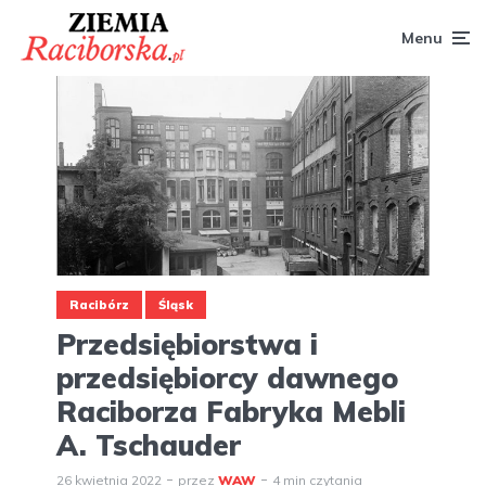
Menu
Racibórz
Śląsk
Przedsiębiorstwa i
przedsiębiorcy dawnego
Raciborza Fabryka Mebli
A. Tschauder
26 kwietnia 2022
przez
WAW
4 min czytania