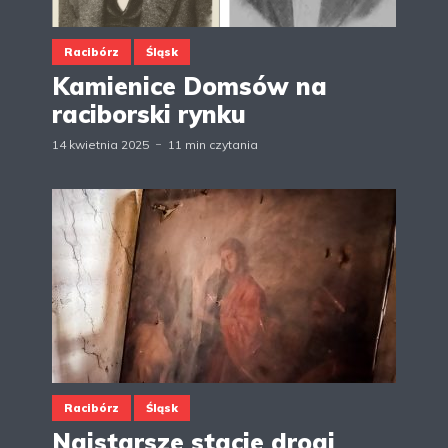
Racibórz
Śląsk
Kamienice Domsów na
raciborski rynku
14 kwietnia 2025
11 min czytania
Racibórz
Śląsk
Najstarsze stacje drogi