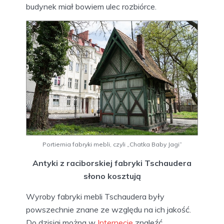
budynek miał bowiem ulec rozbiórce.
Portiernia fabryki mebli, czyli „Chatka Baby Jagi”
Antyki z raciborskiej fabryki Tschaudera
słono kosztują
Wyroby fabryki mebli Tschaudera były
powszechnie znane ze względu na ich jakość.
Do dzisiaj można w
Internecie
znaleźć