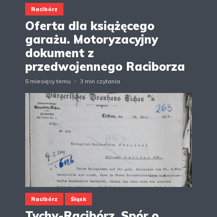
Racibórz
Oferta dla książęcego
garażu. Motoryzacyjny
dokument z
przedwojennego Raciborza
5 miesięcy temu
3 min czytania
Racibórz
Śląsk
Tychy-Racibórz. Spór o