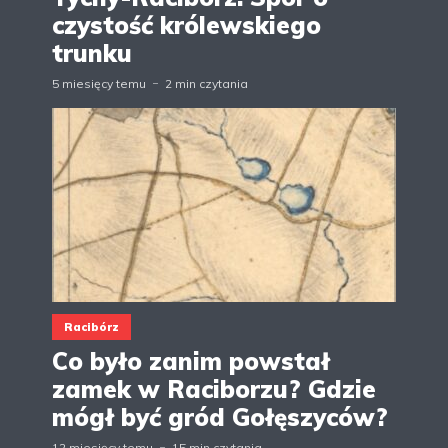
czystość królewskiego
trunku
5 miesięcy temu
2 min czytania
Racibórz
Co było zanim powstał
zamek w Raciborzu? Gdzie
mógł być gród Gołęszyców?
12 miesięcy temu
15 min czytania