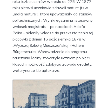
roku liczba uczniów wzrosła do 275. W 1877
roku pierwsi uczniowie zdawali maturę (tzw.
„małą maturę”), które upoważniały do studiów
politechnicznych. Wyniki egzaminu i stosowny
wniosek magistratu – po naciskach Adolfa
Polko – skłoniły władze do przekształcenia tej
placówki z dniem 16 października 1878 w
„Wyższą Szkołę Mieszczańską” (Höhere
Bürgerschule). Wprowadzenie do programu
nauczania łaciny stworzyło uczniom po pięciu
klasach możliwość zdobycia zawodu geodety,
weterynarze lub aptekarza.