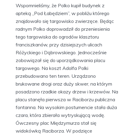
Wspomnieliśmy, że Polko kupił budynek z
apteką „Pod Łabędziem”, w pobliżu którego
znajdowało się targowisko zwierzęce. Będąc
radnym Polko doprowadził do przeniesienia
tego targowiska do ogrodów klasztoru
franciszkanów, przy dzisiejszych ulicach
Różyckiego i Dąbrowskiego. Jednocześnie
zobowiązał się do uporządkowania placu
targowego. Na koszt Adolfa Polki
przebudowano ten teren. Urządzono
brukowane drogi oraz duży skwer, na którym
posadzono rzadkie okazy drzew i krzewów. Na
placu stanęła pierw­sza w Raciborzu publiczna
fontanna. Na wysokim postumencie stała duża
czara, która zbierała wytryskującą wodę.
Ówczesny plac Międzymurza stał się
widokówką Raciborza. W podzięce