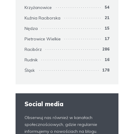
Krzyżanowice
54
Kuźnia Raciborska
21
Nędza
15
Pietrowice Wielkie
17
Racibórz
286
Rudnik
16
Śląsk
178
Social media
Obserwuj nas również w kanałach
społecznościowych, gdzie regularnie
informujemy o nowościach na blogu.