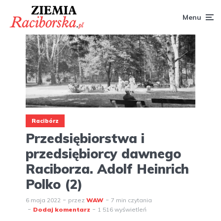
Menu
Racibórz
Przedsiębiorstwa i
przedsiębiorcy dawnego
Raciborza. Adolf Heinrich
Polko (2)
6 maja 2022
przez
WAW
7 min czytania
Dodaj komentarz
1 516 wyświetleń