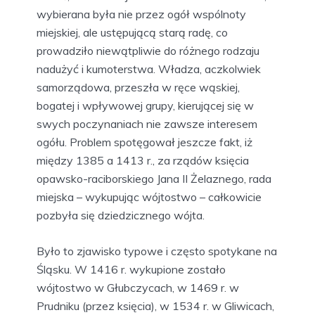
wybierana była nie przez ogół wspólnoty
miejskiej, ale ustępującą starą radę, co
prowadziło niewątpliwie do różnego rodzaju
nadużyć i kumoterstwa. Władza, aczkolwiek
samorządowa, przeszła w ręce wąskiej,
bogatej i wpływowej grupy, kierującej się w
swych poczynaniach nie zawsze interesem
ogółu. Problem spotęgował jeszcze fakt, iż
między 1385 a 1413 r., za rządów księcia
opawsko-raciborskiego Jana II Żelaznego, rada
miejska – wykupując wójtostwo – całkowicie
pozbyła się dziedzicznego wójta.
Było to zjawisko typowe i często spotykane na
Śląsku. W 1416 r. wykupione zostało
wójtostwo w Głubczycach, w 1469 r. w
Prudniku (przez księcia), w 1534 r. w Gliwicach,