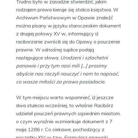
Trudno było w zasadzie stwierdzić, jakim
rodzajem prawa kieruje się stolica księstwa. W
Archiwum Państwowym w Opawie znaleźć
można pisany w języku staroczeskim dokument
z drugiej połowy XV w., informujący iż
raciborzanie zwrócili się do Opawy o pouczenie
prawne. W odnośnej suplice podają
następujące słowa:
Urodzeni i szlachetni
panowie i przy tym nasi mili […] prosimy
abyście nas raczyli nauczyć i nam to napisać,
co wasze miłości za prawo posiadacie.
W tym miejscu warto wspomnieć, iż jeszcze
dwa stulecia wcześniej, to właśnie Racibórz
udzielał pouczeń prawnych sąsiednim miastom,
o czym wyraźnie wzmiankuje dokument z 7
maja 1286 r. Co ciekawe, pochodzący z
początku XIV w. tzw.
Formularz opawski