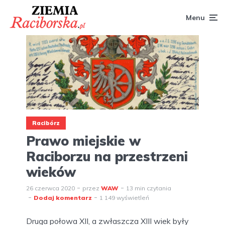
Menu
Racibórz
Prawo miejskie w
Raciborzu na przestrzeni
wieków
26 czerwca 2020
przez
WAW
13 min czytania
Dodaj komentarz
1 149 wyświetleń
Druga połowa XII, a zwłaszcza XIII wiek były