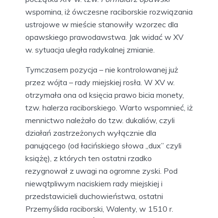
wspomina, iż ówczesne raciborskie rozwiązania
ustrojowe w mieście stanowiły wzorzec dla
opawskiego prawodawstwa. Jak widać w XV
w. sytuacja uległa radykalnej zmianie.
Tymczasem pozycja – nie kontrolowanej już
przez wójta – rady miejskiej rosła. W XV w.
otrzymała ona od księcia prawo bicia monety,
tzw. halerza raciborskiego. Warto wspomnieć, iż
mennictwo należało do tzw. dukaliów, czyli
działań zastrzeżonych wyłącznie dla
panującego (od łacińskiego słowa „dux” czyli
książę), z których ten ostatni rzadko
rezygnował z uwagi na ogromne zyski. Pod
niewątpliwym naciskiem rady miejskiej i
przedstawicieli duchowieństwa, ostatni
Przemyślida raciborski, Walenty, w 1510 r.