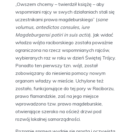
„Owszem chcemy – twierdził książę – aby
wspomniani rajcy w swych działaniach stali się
uczestnikami prawa magdeburskiego” (
sane
volumus, antedictos consules, iure
Magdeburgensi potiri in suis actis
). Jak widać
władza wójta raciborskiego została poważnie
ograniczona na rzecz wspomnianych rajców,
wybieranych raz w roku w dzień Świętej Trójcy.
Ponadto ten pierwszy tzn. wójt, został
zobowiązany do niesienia pomocy nowym
organom władzy w mieście. Uchylone też
zostało, funkcjonujące do tej pory w Raciborzu,
prawo flamandzkie, zaś na jego miejsce
wprowadzono tzw. prawo magdeburskie,
otwierające szeroko na oścież drzwi pod
rozwój lokalnej samorządności.
Pozornie sprawa wydaje się prosta i oczywista,