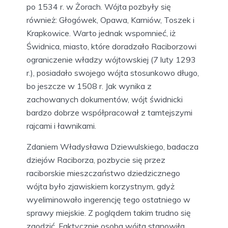
po 1534 r. w Żorach. Wójta pozbyły się
również: Głogówek, Opawa, Karniów, Toszek i
Krapkowice. Warto jednak wspomnieć, iż
Świdnica, miasto, które doradzało Raciborzowi
ograniczenie władzy wójtowskiej (7 luty 1293
r.), posiadało swojego wójta stosunkowo długo,
bo jeszcze w 1508 r. Jak wynika z
zachowanych dokumentów, wójt świdnicki
bardzo dobrze współpracował z tamtejszymi
rajcami i ławnikami.
Zdaniem Władysława Dziewulskiego, badacza
dziejów Raciborza, pozbycie się przez
raciborskie mieszczaństwo dziedzicznego
wójta było zjawiskiem korzystnym, gdyż
wyeliminowało ingerencję tego ostatniego w
sprawy miejskie. Z poglądem takim trudno się
zgodzić. Faktycznie osoba wójta stanowiła