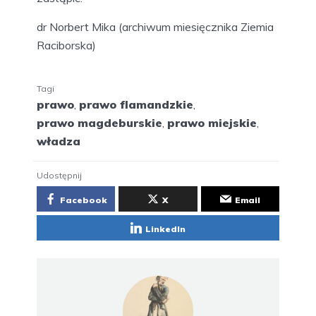
dr Norbert Mika (archiwum miesięcznika Ziemia
Raciborska)
Tagi
prawo
,
prawo flamandzkie
,
prawo magdeburskie
,
prawo miejskie
,
władza
Udostępnij
Facebook
X
Email
LinkedIn