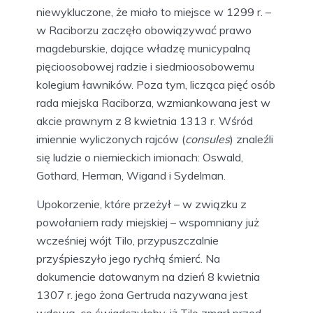
niewykluczone, że miało to miejsce w 1299 r. –
w Raciborzu zaczęło obowiązywać prawo
magdeburskie, dające władzę municypalną
pięcioosobowej radzie i siedmioosobowemu
kolegium ławników. Poza tym, licząca pięć osób
rada miejska Raciborza, wzmiankowana jest w
akcie prawnym z 8 kwietnia 1313 r. Wśród
imiennie wyliczonych rajców (
consules
) znaleźli
się ludzie o niemieckich imionach: Oswald,
Gothard, Herman, Wigand i Sydelman.
Upokorzenie, które przeżył – w związku z
powołaniem rady miejskiej – wspomniany już
wcześniej wójt Tilo, przypuszczalnie
przyśpieszyło jego rychłą śmierć. Na
dokumencie datowanym na dzień 8 kwietnia
1307 r. jego żona Gertruda nazywana jest