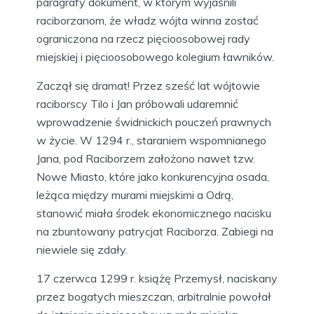
paragrafy dokument, w którym wyjaśnili
raciborzanom, że władz wójta winna zostać
ograniczona na rzecz pięcioosobowej rady
miejskiej i pięcioosobowego kolegium ławników.
Zaczął się dramat! Przez sześć lat wójtowie
raciborscy Tilo i Jan próbowali udaremnić
wprowadzenie świdnickich pouczeń prawnych
w życie. W 1294 r., staraniem wspomnianego
Jana, pod Raciborzem założono nawet tzw.
Nowe Miasto, które jako konkurencyjna osada,
leżąca między murami miejskimi a Odrą,
stanowić miała środek ekonomicznego nacisku
na zbuntowany patrycjat Raciborza. Zabiegi na
niewiele się zdały.
17 czerwca 1299 r. książę Przemysł, naciskany
przez bogatych mieszczan, arbitralnie powołał