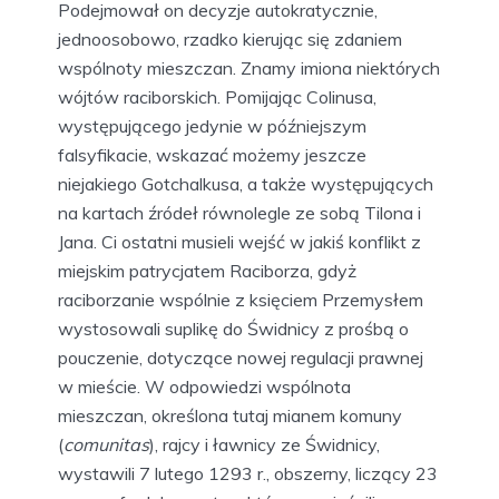
Podejmował on decyzje autokratycznie,
jednoosobowo, rzadko kierując się zdaniem
wspólnoty mieszczan. Znamy imiona niektórych
wójtów raciborskich. Pomijając Colinusa,
występującego jedynie w późniejszym
falsyfikacie, wskazać możemy jeszcze
niejakiego Gotchalkusa, a także występujących
na kartach źródeł równolegle ze sobą Tilona i
Jana. Ci ostatni musieli wejść w jakiś konflikt z
miejskim patrycjatem Raciborza, gdyż
raciborzanie wspólnie z księciem Przemysłem
wystosowali suplikę do Świdnicy z prośbą o
pouczenie, dotyczące nowej regulacji prawnej
w mieście. W odpowiedzi wspólnota
mieszczan, określona tutaj mianem komuny
(
comunitas
), rajcy i ławnicy ze Świdnicy,
wystawili 7 lutego 1293 r., obszerny, liczący 23