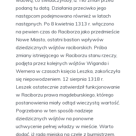
wdową, co świadczyłoby, iż Tilo zmarł przed
podaną tu datą. Działania przeciwko jego
następcom podejmowano również w latach
następnych. Po 8 kwietnia 1313 r. włączono
na pewien czas do Raciborza jako przedmieście
Nowe Miasto, ostatni bastion wpływów
dziedzicznych wójtów raciborskich. Próba
zmiany istniejącego w Raciborzu stanu rzeczy,
podjęta przez kolejnych wójtów Wiganda i
Wernera w czasach księcia Leszka, zakończyła
się niepowodzeniem. 12 sierpnia 1318 r.
Leszek ostatecznie zatwierdził funkcjonowanie
w Raciborzu prawa magdeburskiego, którego
postanowienia miały odtąd wieczystą wartość.
Pogrzebano w ten sposób nadzieje
dziedzicznych wójtów na ponowne
uchwycenie pełnej władzy w mieście. Warto
dodać, iż rada miejska na czele z burmistrzem,