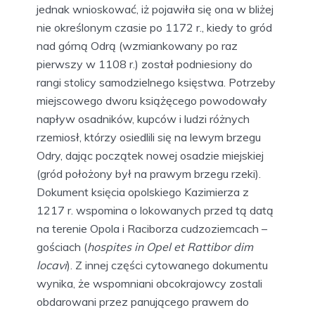
jednak wnioskować, iż pojawiła się ona w bliżej
nie określonym czasie po 1172 r., kiedy to gród
nad górną Odrą (wzmiankowany po raz
pierwszy w 1108 r.) został podniesiony do
rangi stolicy samodzielnego księstwa. Potrzeby
miejscowego dworu książęcego powodowały
napływ osadników, kupców i ludzi różnych
rzemiosł, którzy osiedlili się na lewym brzegu
Odry, dając początek nowej osadzie miejskiej
(gród położony był na prawym brzegu rzeki).
Dokument księcia opolskiego Kazimierza z
1217 r. wspomina o lokowanych przed tą datą
na terenie Opola i Raciborza cudzoziemcach –
gościach (
hospites in Opel et Rattibor dim
locavi
). Z innej części cytowanego dokumentu
wynika, że wspomniani obcokrajowcy zostali
obdarowani przez panującego prawem do