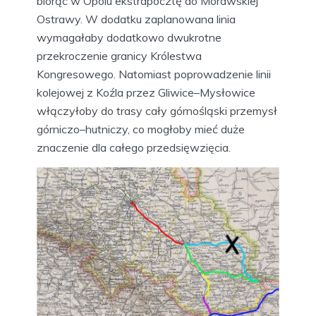
biorąc w Opolu ekstrapocztę do Morawskiej
Ostrawy. W dodatku zaplanowana linia
wymagałaby dodatkowo dwukrotne
przekroczenie granicy Królestwa
Kongresowego. Natomiast poprowadzenie linii
kolejowej z Koźla przez Gliwice–Mysłowice
włączyłoby do trasy cały górnośląski przemysł
górniczo–hutniczy, co mogłoby mieć duże
znaczenie dla całego przedsięwzięcia.