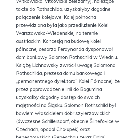
Witkowicka, Vitkovické železárny), należące
także do Rothschilda, uzyskałyby dogodne
połączenie kolejowe. Kolej północna
przewidziana była jako przedłużenie Kolei
Warszawsko-Wiedeńskiej na terenie
austriackim. Koncesją na budowę Kolei
północnej cesarza Ferdynanda dysponował
dom bankowy Salomon Rothschild w Wiedniu.
Książę Lichnowsky zwrócił uwagę Salomona
Rothschilda, prezesa domu bankowego i
„permanentnego dyrektora” Kolei Północnej, że
przez poprowadzenie linii do Bogumina
uzyskałby dogodny dostęp do swoich
majętności na Śląsku. Salomon Rothschild był
bowiem właścicielem dóbr szylerzowickich
(ówczesne Schillersdorf, obecnie Šilheřovice w
Czechach, opodal Chałupek) oraz
beneszowskich (Beneschau, teraz Dolní