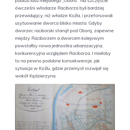
pobliżu lasu miejskiego „Obora”. Na szczęście
ówcześni włodarze Raciborza byli bardziej
przewidujący, niż władze Koźla, i przeforsowali
usytuowanie dworca blisko miasta. Gdyby
dworzec raciborski stanął pod Oborą, zapewne
między Raciborzem a dworcem kolejowym
powstałby nowa jednostka urbanizacyjna,
konkurencyjna względem Raciborza. I miałoby
to na pewno podobne konsekwencje, jak
sytuacja w Koźlu, gdzie przemysł rozwijał się
wokół Kędzierzyna.