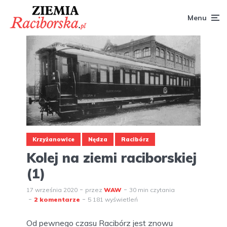
Menu
Krzyżanowice
Nędza
Racibórz
Kolej na ziemi raciborskiej
(1)
17 września 2020
przez
WAW
30 min czytania
2 komentarze
5 181 wyświetleń
Od pewnego czasu Racibórz jest znowu