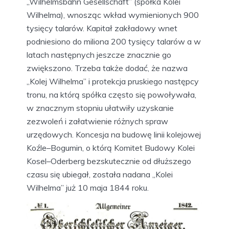
„Wilhelmsbahn Gesellschaft” (spółka Kolei
Wilhelma), wnosząc wkład wymienionych 900
tysięcy talarów. Kapitał zakładowy wnet
podniesiono do miliona 200 tysięcy talarów a w
latach następnych jeszcze znacznie go
zwiększono. Trzeba także dodać, że nazwa
„Kolej Wilhelma” i protekcja pruskiego następcy
tronu, na którą spółka często się powoływała,
w znacznym stopniu ułatwiły uzyskanie
zezwoleń i załatwienie różnych spraw
urzędowych. Koncesja na budowę linii kolejowej
Koźle–Bogumin, o którą Komitet Budowy Kolei
Kosel–Oderberg bezskutecznie od dłuższego
czasu się ubiegał, została nadana „Kolei
Wilhelma” już 10 maja 1844 roku.