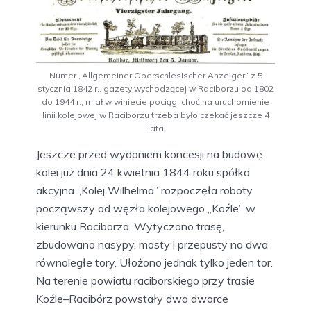
Numer „Allgemeiner Oberschlesischer Anzeiger” z 5
stycznia 1842 r., gazety wychodzącej w Raciborzu od 1802
do 1944 r., miał w winiecie pociąg, choć na uruchomienie
linii kolejowej w Raciborzu trzeba było czekać jeszcze 4
lata
Jeszcze przed wydaniem koncesji na budowę
kolei już dnia 24 kwietnia 1844 roku spółka
akcyjna „Kolej Wilhelma” rozpoczęła roboty
począwszy od węzła kolejowego „Koźle” w
kierunku Raciborza. Wytyczono trasę,
zbudowano nasypy, mosty i przepusty na dwa
równoległe tory. Ułożono jednak tylko jeden tor.
Na terenie powiatu raciborskiego przy trasie
Koźle–Racibórz powstały dwa dworce