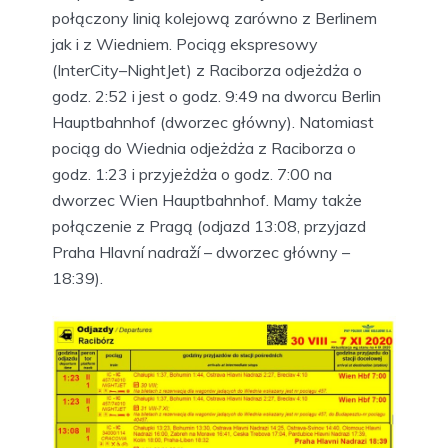
połączony linią kolejową zarówno z Berlinem
jak i z Wiedniem. Pociąg ekspresowy
(InterCity–NightJet) z Raciborza odjeżdża o
godz. 2:52 i jest o godz. 9:49 na dworcu Berlin
Hauptbahnhof (dworzec główny). Natomiast
pociąg do Wiednia odjeżdża z Raciborza o
godz. 1:23 i przyjeżdża o godz. 7:00 na
dworzec Wien Hauptbahnhof. Mamy także
połączenie z Pragą (odjazd 13:08, przyjazd
Praha Hlavní nadraží – dworzec główny –
18:39).