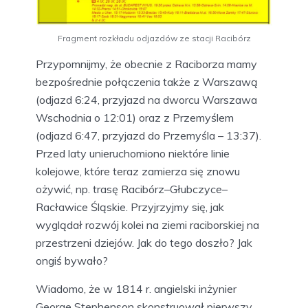
Fragment rozkładu odjazdów ze stacji Racibórz
Przypomnijmy, że obecnie z Raciborza mamy
bezpośrednie połączenia także z Warszawą
(odjazd 6:24, przyjazd na dworcu Warszawa
Wschodnia o 12:01) oraz z Przemyślem
(odjazd 6:47, przyjazd do Przemyśla – 13:37).
Przed laty unieruchomiono niektóre linie
kolejowe, które teraz zamierza się znowu
ożywić, np. trasę Racibórz–Głubczyce–
Racławice Śląskie. Przyjrzyjmy się, jak
wyglądał rozwój kolei na ziemi raciborskiej na
przestrzeni dziejów. Jak do tego doszło? Jak
ongiś bywało?
Wiadomo, że w 1814 r. angielski inżynier
George Stephenson skonstruował pierwszy,