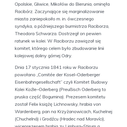
Opolskie, Gliwice, Mikołów do Bierunia, ominęła
Racibórz. Zaczynające się marginalizowanie
miasta zaniepokoiło m. in. ówczesnego
syndyka, a późniejszego burmistrza Raciborza,
Theodora Schwarza. Dostrzegł on pewien
ratunek w kolei. W Raciborzu zawiązał się
komitet, którego celem było zbudowanie linii
kolejowej doliny górnej Odry.
Dnia 17 stycznia 1841 roku w Raciborzu
powołano „Comitée der Kosel–Oderberger
Eisenbahngesellschaft” czyli Komitet Budowy
Kolei Koźle–Oderberg (Preußisch Oderberg to
pruska część Bogumina). Prezesem komitetu
został Felix książę Lichnowsky, hrabia von
Wardenberg, pan na Krzyżanowicach, Kuchelnej
(Chuchelná) i Grodźcu (Hradec nad Moravíci),
wiceprezesem hrabia zu Limburg–Stirum a