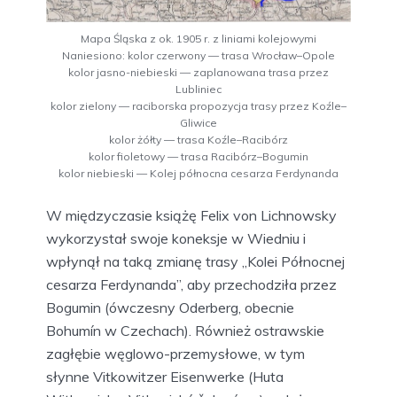
Mapa Śląska z ok. 1905 r. z liniami kolejowymi
Naniesiono: kolor czerwony — trasa Wrocław–Opole
kolor jasno-niebieski — zaplanowana trasa przez
Lubliniec
kolor zielony — raciborska propozycja trasy przez Koźle–
Gliwice
kolor żółty — trasa Koźle–Racibórz
kolor fioletowy — trasa Racibórz–Bogumin
kolor niebieski — Kolej północna cesarza Ferdynanda
W międzyczasie książę Felix von Lichnowsky
wykorzystał swoje koneksje w Wiedniu i
wpłynął na taką zmianę trasy „Kolei Północnej
cesarza Ferdynanda”, aby przechodziła przez
Bogumin (ówczesny Oderberg, obecnie
Bohumín w Czechach). Również ostrawskie
zagłębie węglowo-przemysłowe, w tym
słynne Vitkowitzer Eisenwerke (Huta