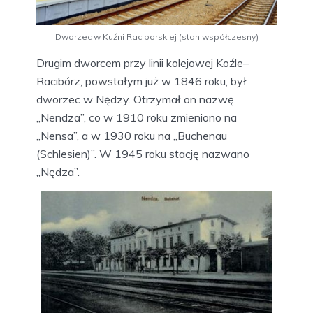
Dworzec w Kuźni Raciborskiej (stan współczesny)
Drugim dworcem przy linii kolejowej Koźle–
Racibórz, powstałym już w 1846 roku, był
dworzec w Nędzy. Otrzymał on nazwę
„Nendza”, co w 1910 roku zmieniono na
„Nensa”, a w 1930 roku na „Buchenau
(Schlesien)”. W 1945 roku stację nazwano
„Nędza”.