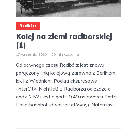
Racibórz
Kolej na ziemi raciborskiej
(1)
17 września 2020
30 min czytania
Od pewnego czasu Racibórz jest znowu
połączony linią kolejową zarówno z Berlinem
jak i z Wiedniem. Pociąg ekspresowy
(InterCity–NightJet) z Raciborza odjeżdża o
godz. 2:52 i jest o godz. 9:49 na dworcu Berlin
Hauptbahnhof (dworzec główny). Natomiast...