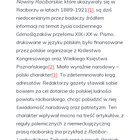
Nowiny Raciborskie
, które ukazywały się w
Raciborzu w latach 1889-1921
[1]
, są dziś
niedocenianym przez badaczy źródłem
informacji na temat życia codziennego
Górnoślązaków przełomu XIX i XX w. Pismo,
drukowane w języku polskim, było finansowane
przez polskie organizacje z Królestwa
Kongresowego oraz Wielkiego Księstwa
Poznańskiego
[2]
. Miało wyraźnie narodowy –
polski charakter
[3]
. To zdeterminowało krąg
adresatów. Redaktorzy gazety stawiali sobie
bowiem za cel dotarcie do polskiej ludności
powiatu raciborskiego, chcąc pobudzić w niej
świadomość narodową oraz patriotyzm. Ten
charakter wpływał mocno na treść artykułów, z
reguły polemicznych z niemieckojęzyczną
prasą raciborską (na przykład z
Ratibor-
Leobschützer Zeitung
) oraz z innych śląskich