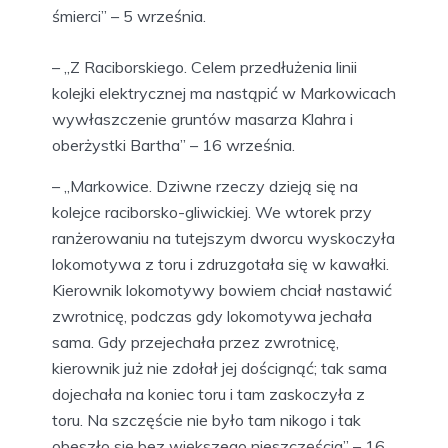
śmierci” – 5 września.
– „Z Raciborskiego. Celem przedłużenia linii
kolejki elektrycznej ma nastąpić w Markowicach
wywłaszczenie gruntów masarza Klahra i
oberżystki Bartha” – 16 września.
– „Markowice. Dziwne rzeczy dzieją się na
kolejce raciborsko-gliwickiej. We wtorek przy
ranżerowaniu na tutejszym dworcu wyskoczyła
lokomotywa z toru i zdruzgotała się w kawałki.
Kierownik lokomotywy bowiem chciał nastawić
zwrotnicę, podczas gdy lokomotywa jechała
sama. Gdy przejechała przez zwrotnicę,
kierownik już nie zdołał jej doścignąć; tak sama
dojechała na koniec toru i tam zaskoczyła z
toru. Na szczęście nie było tam nikogo i tak
obeszło się bez większego nieszczęścia” – 16