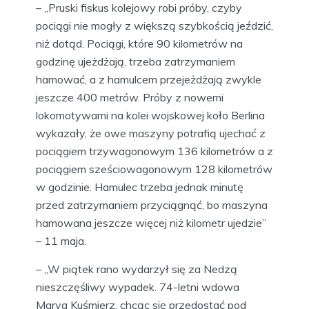
– „Pruski fiskus kolejowy robi próby, czyby
pociągi nie mogły z większą szybkością jeździć,
niż dotąd. Pociągi, które 90 kilometrów na
godzinę ujeżdżają, trzeba zatrzymaniem
hamować, a z hamulcem przejeżdżają zwykle
jeszcze 400 metrów. Próby z nowemi
lokomotywami na kolei wojskowej koło Berlina
wykazały, że owe maszyny potrafią ujechać z
pociągiem trzywagonowym 136 kilometrów a z
pociągiem sześciowagonowym 128 kilometrów
w godzinie. Hamulec trzeba jednak minutę
przed zatrzymaniem przyciągnąć, bo maszyna
hamowana jeszcze więcej niż kilometr ujedzie”
– 11 maja.
– „W piątek rano wydarzył się za Nedzą
nieszczęśliwy wypadek. 74-letni wdowa
Marya Kuśmierz, chcąc się przedostać pod