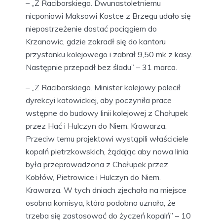
– „Z Raciborskiego. Dwunastoletniemu
nicponiowi Maksowi Kostce z Brzegu udało się
niepostrzeżenie dostać pociągiem do
Krzanowic, gdzie zakradł się do kantoru
przystanku kolejowego i zabrał 9,50 mk z kasy.
Następnie przepadł bez śladu” – 31 marca.
– „Z Raciborskiego. Minister kolejowy polecił
dyrekcyi katowickiej, aby poczyniła prace
wstępne do budowy linii kolejowej z Chałupek
przez Hać i Hulczyn do Niem. Krawarza.
Przeciw temu projektowi wystąpili właściciele
kopalń pietrzkowskich, żądając aby nowa linia
była przeprowadzona z Chałupek przez
Kobłów, Pietrowice i Hulczyn do Niem.
Krawarza. W tych dniach zjechała na miejsce
osobna komisya, która podobno uznała, że
trzeba się zastosować do życzeń kopalń” – 10