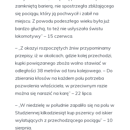
zamkniętą barierą, nie spostrzegła zbliżającego
się pociągu, który ją pochwycił i zabił na
miejscu. Z powodu podeszłego wieku była już
bardzo głuchą, to też nie usłyszała świstu
lokomotywy” – 15 czerwca.
– „Z okazyi rozpoczętych żniw przypominamy
przepisy, iż w okolicach, gdzie kolej przechodzi,
kupki powiązanego zboża wolno stawiać w
odległości 38 metrów od toru kolejowego. – Do
zbierania kłosów na każdem polu potrzeba
pozwolenia właściciela, w przeciwnym razie
można się narazić na karę” – 22 lipca.
– „W niedzielę w południe zapaliło się na polu w
Studziennej kilkadziesiąt kup pszenicy od iskier
wylatujących z przechodzącego pociągu” – 10
sierpnia.