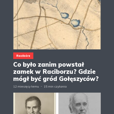
Racibórz
Co było zanim powstał
zamek w Raciborzu? Gdzie
mógł być gród Gołęszyców?
12 miesięcy temu
15 min czytania