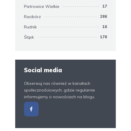
Pietrowice Wielkie
17
Racibórz
286
Rudnik
16
Śląsk
178
Social media
Obserwuj nas również w kanałach
społecznościowych, gdzie regularnie
informujemy o nowościach na blogu.