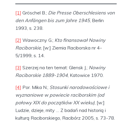
[1]
Gröschel B.;
Die Presse Oberschlesiens von
den Anfängen bis zum Jahre 1945
, Berlin
1993, s. 238.
[2]
Wawoczny G.;
Kto finansował Nowiny
Raciborskie
, [w:] Ziemia Raciborska nr 4-
5/1999, s. 14.
[3]
Szerzej na ten temat: Glensk J.;
Nowiny
Raciborskie 1889-1904
, Katowice 1970.
[4]
Por. Mika N.;
Stosunki narodowościowe i
wyznaniowe w powiecie raciborskim (od
połowy XIX do początków XX wieku)
, [w:]
Ludzie, dzieje, mity … Z badań nad historią i
kulturą Raciborskiego, Racibórz 2005, s. 73-78.