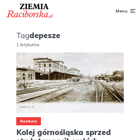
Menu
Tag
depesze
1 Artykułów
Racibórz
Kolej górnośląska sprzed