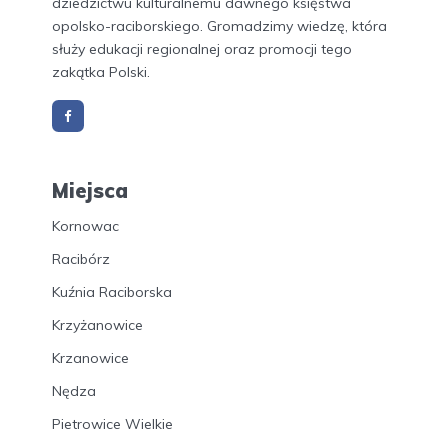
dziedzictwu kulturalnemu dawnego księstwa
opolsko-raciborskiego. Gromadzimy wiedzę, która
służy edukacji regionalnej oraz promocji tego
zakątka Polski.
Miejsca
Kornowac
Racibórz
Kuźnia Raciborska
Krzyżanowice
Krzanowice
Nędza
Pietrowice Wielkie