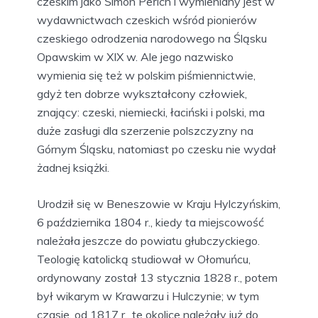
czeskim jako Šimon Peřich i wymieniany jest w
wydawnictwach czeskich wśród pionierów
czeskiego odrodzenia narodowego na Śląsku
Opawskim w XIX w. Ale jego nazwisko
wymienia się też w polskim piśmiennictwie,
gdyż ten dobrze wykształcony człowiek,
znający: czeski, niemiecki, łaciński i polski, ma
duże zasługi dla szerzenie polszczyzny na
Górnym Śląsku, natomiast po czesku nie wydał
żadnej książki.
Urodził się w Beneszowie w Kraju Hylczyńskim,
6 października 1804 r., kiedy ta miejscowość
należała jeszcze do powiatu głubczyckiego.
Teologię katolicką studiował w Ołomuńcu,
ordynowany został 13 stycznia 1828 r., potem
był wikarym w Krawarzu i Hulczynie; w tym
czasie, od 1817 r., te okolice należały już do