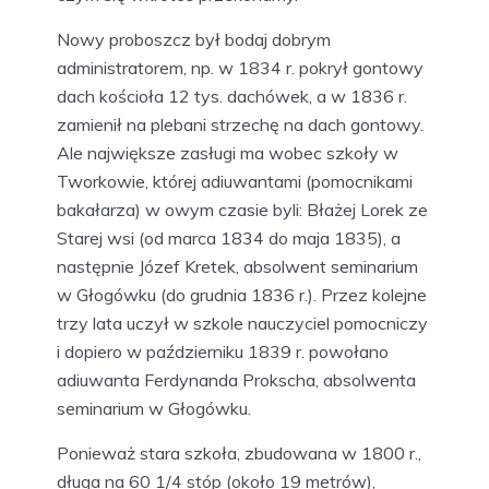
Nowy proboszcz był bodaj dobrym
administratorem, np. w 1834 r. pokrył gontowy
dach kościoła 12 tys. dachówek, a w 1836 r.
zamienił na plebani strzechę na dach gontowy.
Ale największe zasługi ma wobec szkoły w
Tworkowie, której adiuwantami (pomocnikami
bakałarza) w owym czasie byli: Błażej Lorek ze
Starej wsi (od marca 1834 do maja 1835), a
następnie Józef Kretek, absolwent seminarium
w Głogówku (do grudnia 1836 r.). Przez kolejne
trzy lata uczył w szkole nauczyciel pomocniczy
i dopiero w październiku 1839 r. powołano
adiuwanta Ferdynanda Prokscha, absolwenta
seminarium w Głogówku.
Ponieważ stara szkoła, zbudowana w 1800 r.,
długa na 60 1/4 stóp (około 19 metrów),