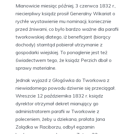
Mianowicie miesiąc później, 3 czerwca 1832 r.,
niecierpliwy ksiądz prosił Generalny Wikariat o
rychłe wystawienie mu nominacji, koniecznie
przed żniwami, co było bardzo ważne dla parafii
tworkowskiej dlatego, iż beneficjant (biorący
dochody) stamtąd pobierał utrzymanie z
gospodarki wiejskiej. To ponaglenie jest też
świadectwem tego, że ksiądz Perzich dbał o
sprawy materialne.
Jednak wyjazd z Głogówka do Tworkowa z
niewiadomego powodu dziwnie się przeciągał.
Wreszcie 12 października 1832 r. ksiądz
dyrektor otrzymał dekret mianujący go
administratorem parafii w Tworkowie z
poleceniem, żeby u dziekana, prałata Jana
Zolądka w Raciborzu, odbył egzamin