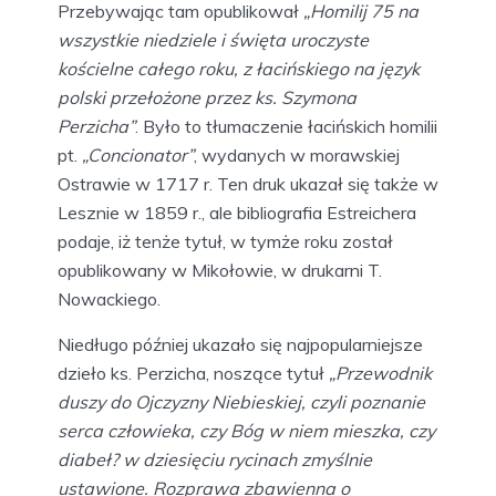
Przebywając tam opublikował
„Homilij 75 na
wszystkie niedziele i święta uroczyste
kościelne całego roku, z łacińskiego na język
polski przełożone przez ks. Szymona
Perzicha”
. Było to tłumaczenie łacińskich homilii
pt.
„Concionator”
, wydanych w morawskiej
Ostrawie w 1717 r. Ten druk ukazał się także w
Lesznie w 1859 r., ale bibliografia Estreichera
podaje, iż tenże tytuł, w tymże roku został
opublikowany w Mikołowie, w drukarni T.
Nowackiego.
Niedługo później ukazało się najpopularniejsze
dzieło ks. Perzicha, noszące tytuł
„Przewodnik
duszy do Ojczyzny Niebieskiej, czyli poznanie
serca człowieka, czy Bóg w niem mieszka, czy
diabeł? w dziesięciu rycinach zmyślnie
ustawione. Rozprawa zbawienna o