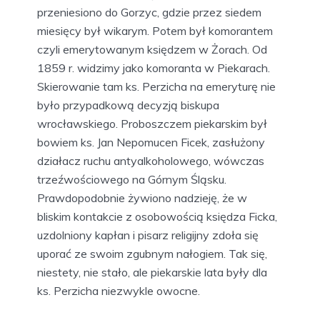
przeniesiono do Gorzyc, gdzie przez siedem
miesięcy był wikarym. Potem był komorantem
czyli emerytowanym księdzem w Żorach. Od
1859 r. widzimy jako komoranta w Piekarach.
Skierowanie tam ks. Perzicha na emeryturę nie
było przypadkową decyzją biskupa
wrocławskiego. Proboszczem piekarskim był
bowiem ks. Jan Nepomucen Ficek, zasłużony
działacz ruchu antyalkoholowego, wówczas
trzeźwościowego na Górnym Śląsku.
Prawdopodobnie żywiono nadzieję, że w
bliskim kontakcie z osobowością księdza Ficka,
uzdolniony kapłan i pisarz religijny zdoła się
uporać ze swoim zgubnym nałogiem. Tak się,
niestety, nie stało, ale piekarskie lata były dla
ks. Perzicha niezwykle owocne.