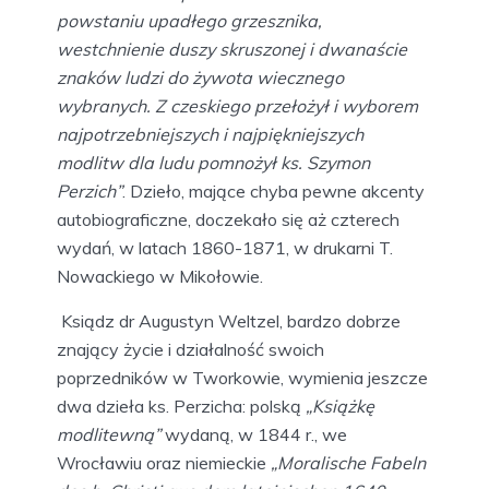
powstaniu upadłego grzesznika,
westchnienie duszy skruszonej i dwanaście
znaków ludzi do żywota wiecznego
wybranych. Z czeskiego przełożył i wyborem
najpotrzebniejszych i najpiękniejszych
modlitw dla ludu pomnożył ks. Szymon
Perzich”
. Dzieło, mające chyba pewne akcenty
autobiograficzne, doczekało się aż czterech
wydań, w latach 1860-1871, w drukarni T.
Nowackiego w Mikołowie.
Ksiądz dr Augustyn Weltzel, bardzo dobrze
znający życie i działalność swoich
poprzedników w Tworkowie, wymienia jeszcze
dwa dzieła ks. Perzicha: polską
„Książkę
modlitewną”
wydaną, w 1844 r., we
Wrocławiu oraz niemieckie
„Moralische Fabeln