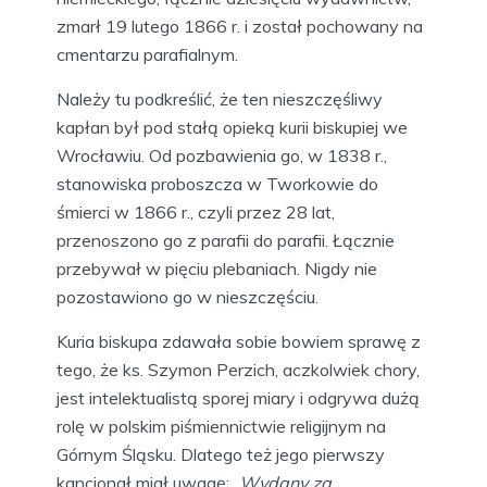
zmarł 19 lutego 1866 r. i został pochowany na
cmentarzu parafialnym.
Należy tu podkreślić, że ten nieszczęśliwy
kapłan był pod stałą opieką kurii biskupiej we
Wrocławiu. Od pozbawienia go, w 1838 r.,
stanowiska proboszcza w Tworkowie do
śmierci w 1866 r., czyli przez 28 lat,
przenoszono go z parafii do parafii. Łącznie
przebywał w pięciu plebaniach. Nigdy nie
pozostawiono go w nieszczęściu.
Kuria biskupa zdawała sobie bowiem sprawę z
tego, że ks. Szymon Perzich, aczkolwiek chory,
jest intelektualistą sporej miary i odgrywa dużą
rolę w polskim piśmiennictwie religijnym na
Górnym Śląsku. Dlatego też jego pierwszy
kancjonał miał uwagę:
„Wydany za