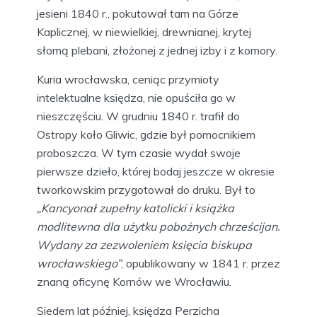
jesieni 1840 r., pokutował tam na Górze
Kaplicznej, w niewielkiej, drewnianej, krytej
słomą plebani, złożonej z jednej izby i z komory.
Kuria wrocławska, ceniąc przymioty
intelektualne księdza, nie opuściła go w
nieszczęściu. W grudniu 1840 r. trafił do
Ostropy koło Gliwic, gdzie był pomocnikiem
proboszcza. W tym czasie wydał swoje
pierwsze dzieło, której bodaj jeszcze w okresie
tworkowskim przygotował do druku. Był to
„Kancyonał zupełny katolicki i książka
modlitewna dla użytku pobożnych chrześcijan.
Wydany za zezwoleniem księcia biskupa
wrocławskiego”
, opublikowany w 1841 r. przez
znaną oficynę Kornów we Wrocławiu.
Siedem lat później, księdza Perzicha