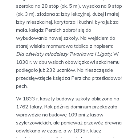
szeroka na 28 stóp (ok. 5 m ), wysoka na 9 stóp
(ok. 3 m), złożona z: izby lekcyjnej, dużej i małej
izby mieszkalnej, korytarza i kuchni, była już za
mała, ksiądz Perzich zabrał się do
wybudowania nowej szkoły. Na wejściem do
starej wisiała marmurowa tablica z napisem:
Dla oświaty młodzieży Tworkowa i Ligoty.
W
1830 r. w obu wsiach obowiązkowi szkolnemu
podlegało już 232 uczniów. Na nieszczęście
przedsięwzięcie księdza Perzicha prześladował
pech.
W 1833 r. koszty budowy szkoły obliczono na
1762 talary. Rok później dominium przekazało
wprawdzie na budowę 109 pni z lasów
szylerzowickich, ale ponieważ przewóz drewna
odwlekano w czasie, a w 1835 r. klucz