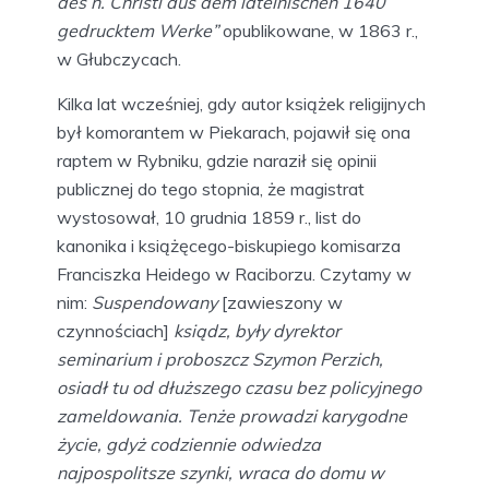
des h. Christi aus dem lateinischen 1640
gedrucktem Werke”
opublikowane, w 1863 r.,
w Głubczycach.
Kilka lat wcześniej, gdy autor książek religijnych
był komorantem w Piekarach, pojawił się ona
raptem w Rybniku, gdzie naraził się opinii
publicznej do tego stopnia, że magistrat
wystosował, 10 grudnia 1859 r., list do
kanonika i książęcego-biskupiego komisarza
Franciszka Heidego w Raciborzu. Czytamy w
nim:
Suspendowany
[zawieszony w
czynnościach]
ksiądz, były dyrektor
seminarium i proboszcz Szymon Perzich,
osiadł tu od dłuższego czasu bez policyjnego
zameldowania. Tenże prowadzi karygodne
życie, gdyż codziennie odwiedza
najpospolitsze szynki, wraca do domu w