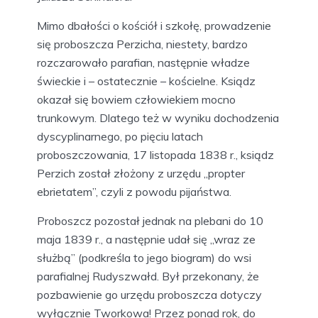
Mimo dbałości o kościół i szkołę, prowadzenie
się proboszcza Perzicha, niestety, bardzo
rozczarowało parafian, następnie władze
świeckie i – ostatecznie – kościelne. Ksiądz
okazał się bowiem człowiekiem mocno
trunkowym. Dlatego też w wyniku dochodzenia
dyscyplinarnego, po pięciu latach
proboszczowania, 17 listopada 1838 r., ksiądz
Perzich został złożony z urzędu „propter
ebrietatem”, czyli z powodu pijaństwa.
Proboszcz pozostał jednak na plebani do 10
maja 1839 r., a następnie udał się „wraz ze
służbą” (podkreśla to jego biogram) do wsi
parafialnej Rudyszwałd. Był przekonany, że
pozbawienie go urzędu proboszcza dotyczy
wyłącznie Tworkowa! Przez ponad rok, do