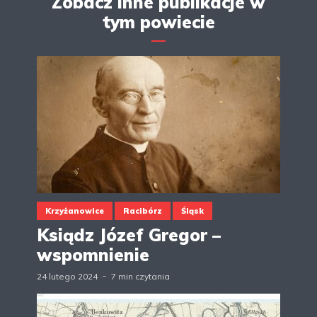
Zobacz inne publikacje w
tym powiecie
Krzyżanowice
Racibórz
Śląsk
Ksiądz Józef Gregor –
wspomnienie
24 lutego 2024
7 min czytania