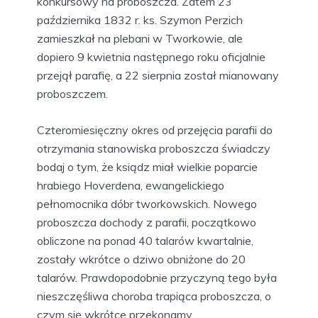
konkursowy na proboszcza. Zatem 23
października 1832 r. ks. Szymon Perzich
zamieszkał na plebani w Tworkowie, ale
dopiero 9 kwietnia następnego roku oficjalnie
przejął parafię, a 22 sierpnia został mianowany
proboszczem.
Czteromiesięczny okres od przejęcia parafii do
otrzymania stanowiska proboszcza świadczy
bodaj o tym, że ksiądz miał wielkie poparcie
hrabiego Hoverdena, ewangelickiego
pełnomocnika dóbr tworkowskich. Nowego
proboszcza dochody z parafii, początkowo
obliczone na ponad 40 talarów kwartalnie,
zostały wkrótce o dziwo obniżone do 20
talarów. Prawdopodobnie przyczyną tego była
nieszczęśliwa choroba trapiąca proboszcza, o
czym się wkrótce przekonamy.