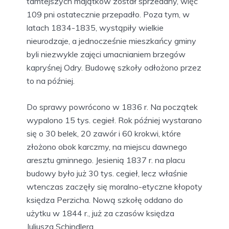
tamtejszych majątków został sprzedany, więc
109 pni ostatecznie przepadło. Poza tym, w
latach 1834-1835, wystąpiły wielkie
nieurodzaje, a jednocześnie mieszkańcy gminy
byli niezwykle zajęci umacnianiem brzegów
kapryśnej Odry. Budowę szkoły odłożono przez
to na później.
Do sprawy powrócono w 1836 r. Na początek
wypalono 15 tys. cegieł. Rok później wystarano
się o 30 belek, 20 zawór i 60 krokwi, które
złożono obok karczmy, na miejscu dawnego
aresztu gminnego. Jesienią 1837 r. na placu
budowy było już 30 tys. cegieł, lecz właśnie
wtenczas zaczęły się moralno-etyczne kłopoty
księdza Perzicha. Nową szkołę oddano do
użytku w 1844 r., już za czasów księdza
Juliusza Schindlera.