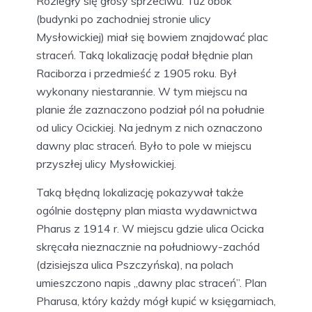
Rozległy się głosy sprzeciwu. Tuż obok
(budynki po zachodniej stronie ulicy
Mysłowickiej) miał się bowiem znajdować plac
straceń. Taką lokalizację podał błędnie plan
Raciborza i przedmieść z 1905 roku. Był
wykonany niestarannie. W tym miejscu na
planie źle zaznaczono podział pól na południe
od ulicy Ocickiej. Na jednym z nich oznaczono
dawny plac straceń. Było to pole w miejscu
przyszłej ulicy Mysłowickiej.
Taką błędną lokalizację pokazywał także
ogólnie dostępny plan miasta wydawnictwa
Pharus z 1914 r. W miejscu gdzie ulica Ocicka
skręcała nieznacznie na południowy-zachód
(dzisiejsza ulica Pszczyńska), na polach
umieszczono napis „dawny plac straceń”. Plan
Pharusa, który każdy mógł kupić w księgarniach,