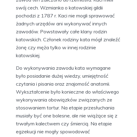
Plac straceń przestał istnieć około 1820 roku.
Epoka rewolucji francuskiej i napoleońska
wprowadziła znaczne zmiany w
prawodawstwie i sądownictwie. Kodeks
zmienił także prawo w Królestwie Pruskim.
Powstawały sądy, więzienia i zrezygnowano z
publicznego wykonywania kary śmierci.
Katowka nie była już potrzebna. Najpierw
zamieniono ją na łąkę, a później na pole.
Kat należał do elity
Profesja kata była elitarna, ale i hańbiąca,
dziedziczona z ojca na syna. W Raciborzu
zawód ten zaliczono do rzemiosła. Kaci mieli
swój cech. Wzmianka o katowskiej gildii