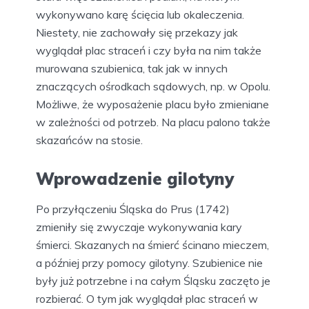
cielesnych i różne sposoby wykonywania kar
śmierci. W czasach Piastów, Przemyślidów i
Habsburgów złoczyńców wieszano na
szubienicy, a mordercom kat ścinał głowę
toporem albo mieczem. Bardziej honorowe było
ścięcie mieczem. Często stosowano kary
okaleczenia. Kary więzienia były czymś
rzadkim. Utrzymanie skazańca kosztowało i
trzeba było go pilnować. Osoby skazane przez
sąd poddawano karze cielesnej i wypuszczano
na wolność.
Pierwotnie kary śmierci wykonywano na
raciborskim rynku. Po powstaniu placu straceń
przeniesiono je poza miasto. Na placu musiała
stała więc szubienica i podium, na którym
wykonywano karę ścięcia lub okaleczenia.