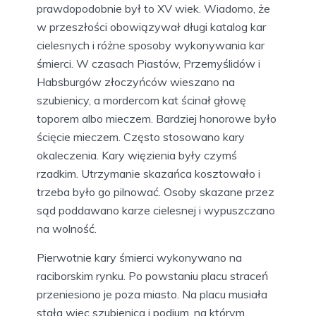
pochodzą chyba z okresu, gdy plac straceń
jeszcze nie funkcjonował, czyli z XIII bądź XIV
w. Być może w mieście wykonywano
egzekucje honorowe. Jeżeli sąd się zgodził,
skazaniec pochodzący ze szlachty czy
obywatel miasta mógł być stracony na rynku i
pochowany na cmentarzu. Ci skazańcy, których
pochówkiem nikt się nie interesował, byli
grzebani na skraju placu straceń lub jeżeli była
tam murowana szubienica, to w jej wnętrzu.
Długi katalog kar
Możliwy okres lokalizacji raciborskiego placu
straceń to połowa XIV wieku, choć
prawdopodobnie był to XV wiek. Wiadomo, że
w przeszłości obowiązywał długi katalog kar