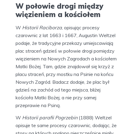
W połowie drogi między
więzieniem a kościołem
W
Historii Raciborza
, opisując procesy
czarownic z lat 1663 i 1667, Augustin Weltzel
podaje, że tradycyjne przekazy umiejscawiają
plac straceń gdzieś w połowie drogi pomiędzy
więzieniem na Nowych Zagrodach a kościołem
Matki Bożej. Tam, gdzie znajdował się krzyż z
placu straceń, przy mostku na Psinie na końcu
Nowych Zagród. Badacz dodaje, że plac był
gdzieś na zachód od tego miejsca, bliżej
kościoła Matki Bożej, a nie przy samej
przeprawie na Psiną.
W
Historii parafii Pogrzebin
(1888) Weltzel
opisuje te same procesy czarownic, dodając, że
stosy na których spalono nieszczęśnice miały