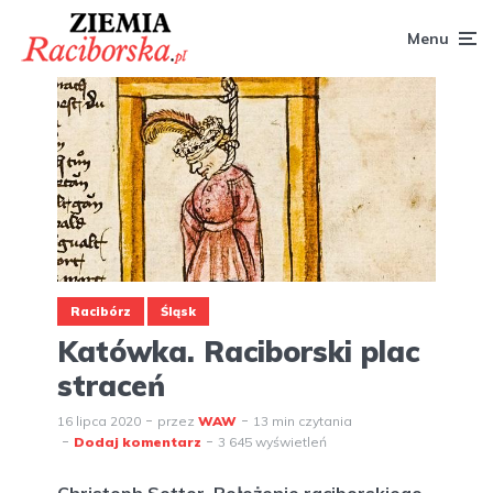
Menu
Racibórz
Śląsk
Katówka. Raciborski plac
straceń
16 lipca 2020
przez
WAW
13 min czytania
Dodaj komentarz
3 645 wyświetleń