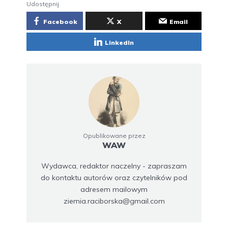
Kat wyróżniał się spośród innych mieszczan
jaskrawym strojem, a w krajach niemieckich, w
tym na Śląsku, w czasie egzekucji zakładał na
głowę kaptur z maską. Henker, tak nazywano
kata na Śląsku, zajmował się nie tylko
egzekucjami i torturami. Dbał także o porządek
w mieście. Miał do tego pomocników zwanych
hyclami. Usuwali padlinę, czyścili szalety
miejskie, wyłapywali bezpańskie psy i koty.
Christoph Sottor (Niemcy)
Tagi
kat
,
katowka
,
miejsce straceń
,
Ratibor
,
szubrawcy
,
wyrok
,
złoczyńcy
Udostępnij
Facebook
X
Email