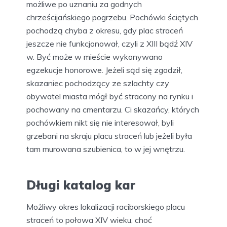
Honorowe pochówki
Możliwe, że na cmentarzu tym grzebano także
osoby stracone na Katowce, uznane za godne
pogrzebania w poświęconej ziemi. Zdarzało się,
że rodziny skazańców wykupywały zwłoki i za
zgodą sądu mogły je pogrzebać na nekropolii.
Przykłady takich honorowych pochówków
znaleziono podczas wykopalisk na byłym
cmentarzu obok kościoła św. Jakuba. Odkryto
tam szczątki osób ściętych mieczem.
Pochowanie ich na cmentarzu klasztornym było
możliwe po uznaniu za godnych
chrześcijańskiego pogrzebu. Pochówki ściętych