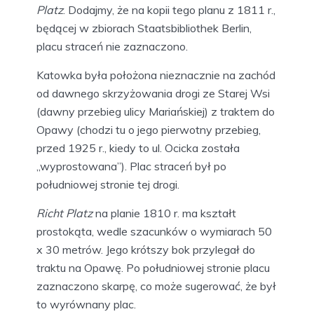
Platz
. Dodajmy, że na kopii tego planu z 1811 r.,
będącej w zbiorach Staatsbibliothek Berlin,
placu straceń nie zaznaczono.
Katowka była położona nieznacznie na zachód
od dawnego skrzyżowania drogi ze Starej Wsi
(dawny przebieg ulicy Mariańskiej) z traktem do
Opawy (chodzi tu o jego pierwotny przebieg,
przed 1925 r., kiedy to ul. Ocicka została
„wyprostowana”). Plac straceń był po
południowej stronie tej drogi.
Richt Platz
na planie 1810 r. ma kształt
prostokąta, wedle szacunków o wymiarach 50
x 30 metrów. Jego krótszy bok przylegał do
traktu na Opawę. Po południowej stronie placu
zaznaczono skarpę, co może sugerować, że był
to wyrównany plac.