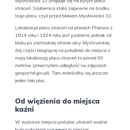
Mysłowicka 10 znajduje się na byłym placu
straceń. Szubienica stała zapewne na środku
tego placu, czyli przed blokiem Mysłowicka 10.
Lokalizacja placu straceń na planach Pharusa z
1914 roku i 1924 roku jest podobna, jednak od
bloku po zachodniej stronie ulicy Mysłowickiej
(tej części biegnącej na południe) do miejsca z
moją lokalizacją placu straceń to ponad 60
metrów (zmierzyłem odległość na zdjęciach
geoportal.gov.pl). Tam zmieściłby się jeszcze
jeden taki plac.
Od więzienia do miejsca
kaźni
W wyborze miejsca pod plac straceń ważne
było położenie więzienia w mieście.