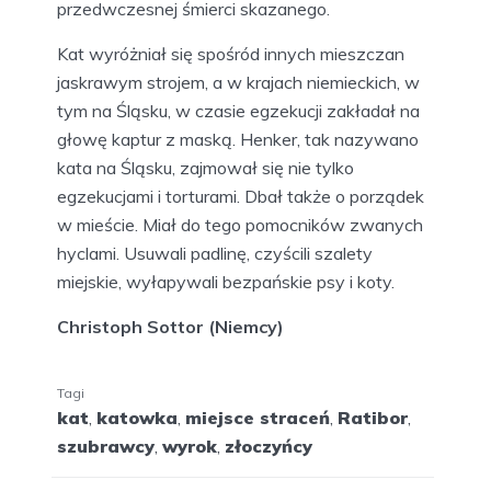
pochodzi z 1787 r. Kaci nie mogli sprawować
żadnych urzędów ani wykonywać innych
zawodów. Powstawały całe klany rodzin
katowskich. Członek rodziny kata mógł znaleźć
żonę czy męża tylko w innej rodzinie
katowskiej.
Do wykonywania zawodu kata wymagane
było posiadanie dużej wiedzy, umiejętność
czytania i pisania oraz znajomość anatomii.
Wykształcenie było konieczne do właściwego
wykonywania obowiązków związanych ze
stosowaniem tortur. Na etapie przesłuchania
musiały być one bolesne, ale nie wiążące się z
trwałym kalectwem czy śmiercią. Na etapie
egzekucji nie mogły spowodować
przedwczesnej śmierci skazanego.