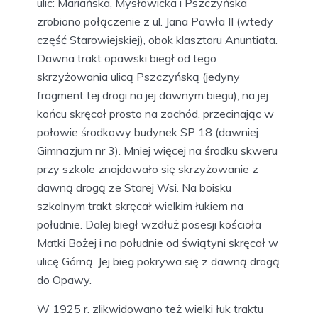
ulic: Mariańska, Mysłowicka i Pszczyńska
zrobiono połączenie z ul. Jana Pawła II (wtedy
część Starowiejskiej), obok klasztoru Anuntiata.
Dawna trakt opawski biegł od tego
skrzyżowania ulicą Pszczyńską (jedyny
fragment tej drogi na jej dawnym biegu), na jej
końcu skręcał prosto na zachód, przecinając w
połowie środkowy budynek SP 18 (dawniej
Gimnazjum nr 3). Mniej więcej na środku skweru
przy szkole znajdowało się skrzyżowanie z
dawną drogą ze Starej Wsi. Na boisku
szkolnym trakt skręcał wielkim łukiem na
południe. Dalej biegł wzdłuż posesji kościoła
Matki Bożej i na południe od świątyni skręcał w
ulicę Górną. Jej bieg pokrywa się z dawną drogą
do Opawy.
W 1925 r. zlikwidowano też wielki łuk traktu