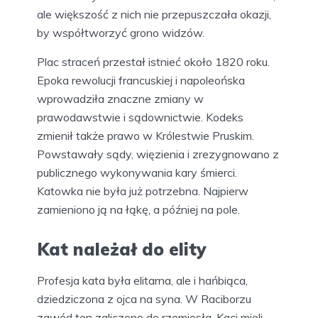
Zachował się jego opis. Oprócz podium do
ścinania skazańców, były tam jeszcze duże
koła od wozów, do których przywiązywano
ciała ściętych, a także pale, na które wbijano ich
głowy. Na Katowce pewnie też było coś
takiego.
Każde wykonywanie kary śmierci, okaleczenia
czy chłosty było zawsze widowiskiem,
gromadzącym wielu gapiów. Dlatego nie należy
się dziwić rozmiarom raciborskiego placu
straceń. Mógł pomieścić dużą liczbę widzów.
Jeżeli dzień egzekucji wypadał na dzień
roboczy, właściciele wsi dawali poddanym
wolne, żeby mogli wziąć udział w spektaklu.
Mieszkańcy Raciborza mieli do Katowki daleko,
ale większość z nich nie przepuszczała okazji,
by współtworzyć grono widzów.