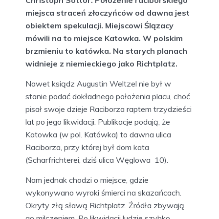
Christoph Sottor. Położenie raciborskiego
miejsca straceń złoczyńców od dawna jest
obiektem spekulacji. Miejscowi Ślązacy
mówili na to miejsce Katowka. W polskim
brzmieniu to katówka. Na starych planach
widnieje z niemieckiego jako Richtplatz.
Nawet ksiądz Augustin Weltzel nie był w
stanie podać dokładnego położenia placu, choć
pisał swoje dzieje Raciborza raptem trzydzieści
lat po jego likwidacji. Publikacje podają, że
Katowka (w pol. Katówka) to dawna ulica
Raciborza, przy której był dom kata
(Scharfrichterei, dziś ulica Węglowa 10).
Nam jednak chodzi o miejsce, gdzie
wykonywano wyroki śmierci na skazańcach.
Okryty złą sławą Richtplatz. Źródła zbywają
go milczeniem. Po likwidacji ludzie szybko