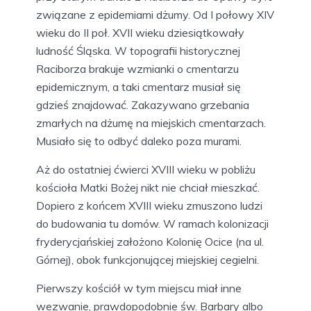
związane z epidemiami dżumy. Od I połowy XIV
wieku do II poł. XVII wieku dziesiątkowały
ludność Śląska. W topografii historycznej
Raciborza brakuje wzmianki o cmentarzu
epidemicznym, a taki cmentarz musiał się
gdzieś znajdować. Zakazywano grzebania
zmarłych na dżumę na miejskich cmentarzach.
Musiało się to odbyć daleko poza murami.
Aż do ostatniej ćwierci XVIII wieku w pobliżu
kościoła Matki Bożej nikt nie chciał mieszkać.
Dopiero z końcem XVIII wieku zmuszono ludzi
do budowania tu domów. W ramach kolonizacji
fryderycjańskiej założono Kolonię Ocice (na ul.
Górnej), obok funkcjonującej miejskiej cegielni.
Pierwszy kościół w tym miejscu miał inne
wezwanie, prawdopodobnie św. Barbary albo