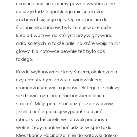
Niestety, nie zachowały się przekazy jak
wyglądał plac straceń i czy była na nim także
murowana szubienica, tak jak w innych
znaczących ośrodkach sądowych, np. w Opolu.
Możliwe, że wyposażenie placu było zmieniane
w zależności od potrzeb. Na placu palono także
skazańców na stosie.
Wprowadzenie gilotyny
Po przyłączeniu Śląska do Prus (1742)
zmieniły się zwyczaje wykonywania kary
śmierci. Skazanych na śmierć ścinano mieczem,
a później przy pomocy gilotyny. Szubienice nie
były już potrzebne i na całym Śląsku zaczęto je
rozbierać. O tym jak wyglądał plac straceń w
czasach pruskich, mamy pewne wyobrażenie
na przykładzie opolskiego miejsca kaźni.