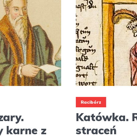
Racibórz
zary.
Katówka. R
y karne z
straceń