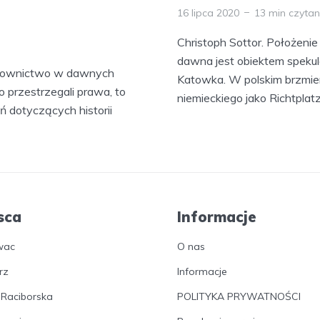
16 lipca 2020
13 min czytan
Christoph Sottor. Położenie
dawna jest obiektem spekula
sądownictwo w dawnych
Katowka. W polskim brzmien
o przestrzegali prawa, to
niemieckiego jako Richtplatz
 dotyczących historii
sca
Informacje
wac
O nas
rz
Informacje
 Raciborska
POLITYKA PRYWATNOŚCI