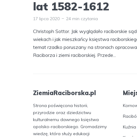
lat 1582-1612
17 lipca 2020
24 min czytania
Christoph Sottor. Jak wyglądało raciborskie 
wiekach i jak mieszkańcy księstwa raciborskieg
temat rzadko poruszany na stronach opracowań
Raciborza i ziemi raciborskiej. Przede...
ZiemiaRaciborska.pl
Miej
Strona poświęcona historii,
Korno
przyrodzie oraz dziedzictwu
Racibó
kulturalnemu dawnego księstwa
opolsko-raciborskiego. Gromadzimy
Kuźnia
wiedzę, która służy edukacji