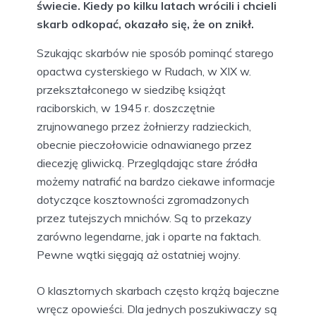
świecie. Kiedy po kilku latach wrócili i chcieli
skarb odkopać, okazało się, że on znikł.
Szukając skarbów nie sposób pominąć starego
opactwa cysterskiego w Rudach, w XIX w.
przekształconego w siedzibę książąt
raciborskich, w 1945 r. doszczętnie
zrujnowanego przez żołnierzy radzieckich,
obecnie pieczołowicie odnawianego przez
diecezję gliwicką. Przeglądając stare źródła
możemy natrafić na bardzo ciekawe informacje
dotyczące kosztowności zgromadzonych
przez tutejszych mnichów. Są to przekazy
zarówno legendarne, jak i oparte na faktach.
Pewne wątki sięgają aż ostatniej wojny.
O klasztornych skarbach często krążą bajeczne
wręcz opowieści. Dla jednych poszukiwaczy są