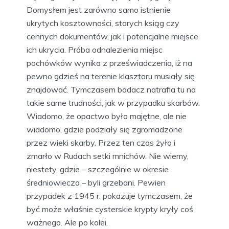
Domysłem jest zarówno samo istnienie
ukrytych kosztowności, starych ksiąg czy
cennych dokumentów, jak i potencjalne miejsce
ich ukrycia. Próba odnalezienia miejsc
pochówków wynika z przeświadczenia, iż na
pewno gdzieś na terenie klasztoru musiały się
znajdować. Tymczasem badacz natrafia tu na
takie same trudności, jak w przypadku skarbów.
Wiadomo, że opactwo było majętne, ale nie
wiadomo, gdzie podziały się zgromadzone
przez wieki skarby. Przez ten czas żyło i
zmarło w Rudach setki mnichów. Nie wiemy,
niestety, gdzie – szczególnie w okresie
średniowiecza – byli grzebani. Pewien
przypadek z 1945 r. pokazuje tymczasem, że
być może właśnie cysterskie krypty kryły coś
ważnego. Ale po kolei.