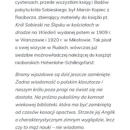
cystersach, przede wszystkim ksiąg i śladów
pobytu króla Sobieskiego, był Marcin Kopiec z
Raciborza, zbierający materiały do książki pt.
Król Sobieski na Śląsku w kościołach w
drodze na Wiedeń
, wydanej potem w 1909 r.
w Warszawie i 1920 r. w Mikołowie. Tak pisał
o swej wizycie w Rudach, wówczas już
siedzibie możnowładczej należącej do książąt
raciborskich Hohenlohe-Schillingsfürst:
Bramy wjazdowe są dziś jeszcze zamknięte.
Żadna wiadomość o polskim klasztorze i
naszym królu poza progi na świat się nie
dostała. Na próżno pukaliśmy do komnat
wiekowej biblioteki, która ma być zamkniętą
od czasów kasacji opactwa. Strzeże jej Anglik
o charakterystycznym zimnym wyglądzie, lecz
czy to mąż nauki – nie wiadomo
.