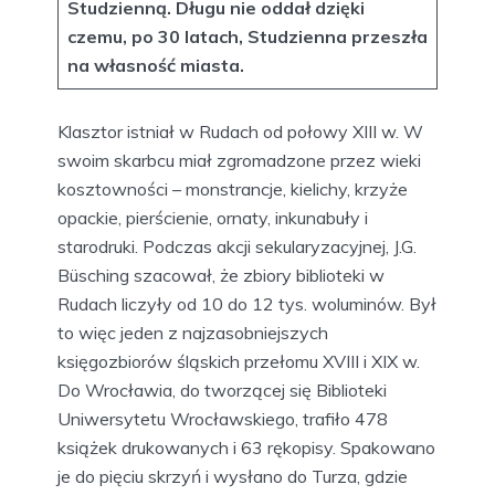
Studzienną. Długu nie oddał dzięki
czemu, po 30 latach, Studzienna przeszła
na własność miasta.
Klasztor istniał w Rudach od połowy XIII w. W
swoim skarbcu miał zgromadzone przez wieki
kosztowności – monstrancje, kielichy, krzyże
opackie, pierścienie, ornaty, inkunabuły i
starodruki. Podczas akcji sekularyzacyjnej, J.G.
Büsching szacował, że zbiory biblioteki w
Rudach liczyły od 10 do 12 tys. woluminów. Był
to więc jeden z najzasobniejszych
księgozbiorów śląskich przełomu XVIII i XIX w.
Do Wrocławia, do tworzącej się Biblioteki
Uniwersytetu Wrocławskiego, trafiło 478
książek drukowanych i 63 rękopisy. Spakowano
je do pięciu skrzyń i wysłano do Turza, gdzie