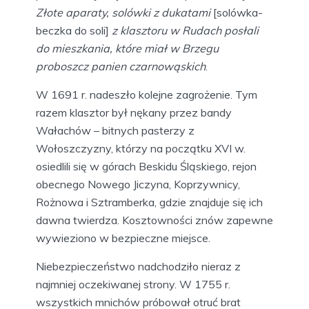
Złote aparaty, solówki z dukatami
[solówka-
beczka do soli]
z klasztoru w Rudach posłali
do mieszkania, które miał w Brzegu
proboszcz panien czarnowąskich
.
W 1691 r. nadeszło kolejne zagrożenie. Tym
razem klasztor był nękany przez bandy
Wałachów – bitnych pasterzy z
Wołoszczyzny, którzy na początku XVI w.
osiedlili się w górach Beskidu Śląskiego, rejon
obecnego Nowego Jiczyna, Koprzywnicy,
Rożnowa i Sztramberka, gdzie znajduje się ich
dawna twierdza. Kosztowności znów zapewne
wywieziono w bezpieczne miejsce.
Niebezpieczeństwo nadchodziło nieraz z
najmniej oczekiwanej strony. W 1755 r.
wszystkich mnichów próbował otruć brat