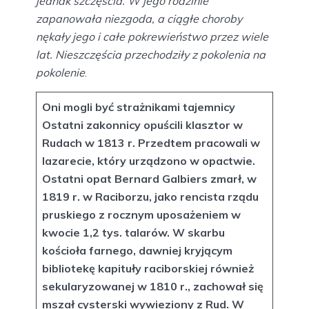
jednak szczęścia. W jego rodzinie
zapanowała niezgoda, a ciągłe choroby
nękały jego i całe pokrewieństwo przez wiele
lat. Nieszczęścia przechodziły z pokolenia na
pokolenie
.
Oni mogli być strażnikami tajemnicy
Ostatni zakonnicy opuścili klasztor w
Rudach w 1813 r. Przedtem pracowali w
lazarecie, który urządzono w opactwie.
Ostatni opat Bernard Galbiers zmarł, w
1819 r. w Raciborzu, jako rencista rządu
pruskiego z rocznym uposażeniem w
kwocie 1,2 tys. talarów. W skarbu
kościoła farnego, dawniej kryjącym
bibliotekę kapituły raciborskiej również
sekularyzowanej w 1810 r., zachował się
mszał cysterski wywieziony z Rud. W