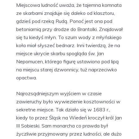
Miejscowa ludność uważa, że tajemna komnata
ze skarbami znajduje się daleko od klasztoru,
gdzieś pod rzeką Rudą. Ponoć jest ona pod
betoniarnią przy drodze do Brantolki. Znajdował
się tu kiedyś młyn. To szum wody z młyńskiego
koła miał słyszeć bednarz. Inni twierdzą, że na
miejsce ukrycie skarbu spogląda św. Jan
Nepomucen, którego figurę ustawiono pod lipą
na miejscu starej dzwonnicy, tuż naprzeciwko
opactwa.
Najrozsądniejszym wyjściem w czasie
zawieruchy było wywiezienie kosztowności w
sekretne miejsce. Tak działo się w 1683 r.,
kiedy to przez Śląsk na Wiedeń kroczył król Jan
III Sobieski. Sam monarcha co prawda był
życzliwie przyjmowany przez ludności, ale dużo