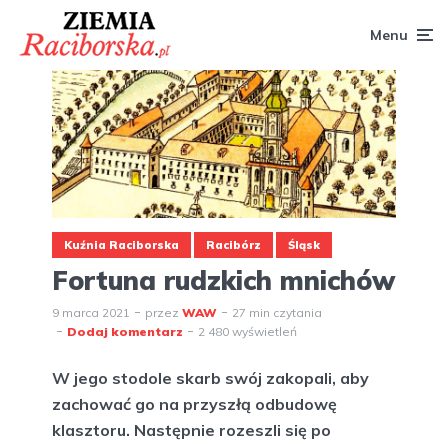
Menu
Kuźnia Raciborska
Racibórz
Śląsk
Fortuna rudzkich mnichów
9 marca 2021
przez
WAW
27 min czytania
Dodaj komentarz
2 480 wyświetleń
W jego stodole skarb swój zakopali, aby
zachować go na przyszłą odbudowę
klasztoru. Następnie rozeszli się po