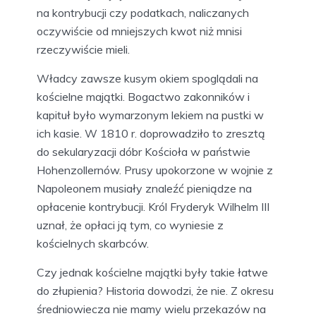
na kontrybucji czy podatkach, naliczanych
oczywiście od mniejszych kwot niż mnisi
rzeczywiście mieli.
Władcy zawsze kusym okiem spoglądali na
kościelne majątki. Bogactwo zakonników i
kapituł było wymarzonym lekiem na pustki w
ich kasie. W 1810 r. doprowadziło to zresztą
do sekularyzacji dóbr Kościoła w państwie
Hohenzollernów. Prusy upokorzone w wojnie z
Napoleonem musiały znaleźć pieniądze na
opłacenie kontrybucji. Król Fryderyk Wilhelm III
uznał, że opłaci ją tym, co wyniesie z
kościelnych skarbców.
Czy jednak kościelne majątki były takie łatwe
do złupienia? Historia dowodzi, że nie. Z okresu
średniowiecza nie mamy wielu przekazów na