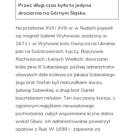
Przez długi czas była to jedyna
druciarnia na Górnym Śląsku.
Na przełomie XVII i XVIII w. w Rudach pojawił
się magnat Gabriel Wyhowski, urodzony w
1671 r. w Wyhowie koło Owrucza na Ukrainie,
pan na Sośnicowicach, Łączy, Bojszowie,
Rachowicach i Łanach Wielkich, dworzanin
króla Jana III Sobieskiego, później administrator
oławskich dóbr królewicza Jakuba Sobieskiego.
Jego brat Stefan był marszałkiem dworu
Jadwigi Sobieskiej, a drugi brat Daniel
kasztelanem mińskim. Ten ówczesny krezus, z
ogromnym majątkiem niewiadomego
pochodzenia, nabył wspomniane liczne dobra
wokół Gliwic. Ich administrowanie powierzył
opatowi z Rud. W 1698 r., zapewne za