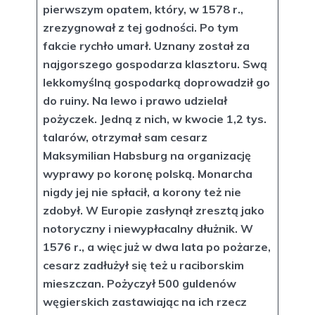
pierwszym opatem, który, w 1578 r.,
zrezygnował z tej godności. Po tym
fakcie rychło umarł. Uznany został za
najgorszego gospodarza klasztoru. Swą
lekkomyślną gospodarką doprowadził go
do ruiny. Na lewo i prawo udzielał
pożyczek. Jedną z nich, w kwocie 1,2 tys.
talarów, otrzymał sam cesarz
Maksymilian Habsburg na organizację
wyprawy po koronę polską. Monarcha
nigdy jej nie spłacił, a korony też nie
zdobył. W Europie zasłynął zresztą jako
notoryczny i niewypłacalny dłużnik. W
1576 r., a więc już w dwa lata po pożarze,
cesarz zadłużył się też u raciborskim
mieszczan. Pożyczył 500 guldenów
węgierskich zastawiając na ich rzecz