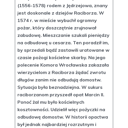
(1556-1578) rodem z Jędrzejowa, znany
jest doskonale z dziejów Raciborza. W
1574 r. w mieście wybuchł ogromny
pożar, który doszczętnie zrujnował
zabudowę. Mieszczanie szukali pieniędzy
na odbudowę u cesarza. Ten poradził im,
by sprzedali bądź zastawili uratowane w
czasie pożogi kościelne skarby. Na jego
polecenie Komora Wrocławska zakazała
wierzycielom z Raciborza żądać zwrotu
długów zanim nie odbudują domostw.
Sytuacja była beznadziejna. W sukurs
raciborzanom przyszedł opat Marcin II.
Ponoć żal mu było kościelnych
kosztowności. Udzielił więc pożyczki na
odbudowę domostw. W historii opactwa
był jednak najbardziej rozrzutnym i