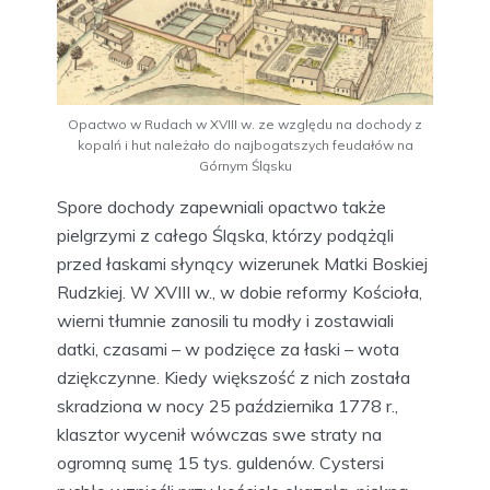
Opactwo w Rudach w XVIII w. ze względu na dochody z
kopalń i hut należało do najbogatszych feudałów na
Górnym Śląsku
Spore dochody zapewniali opactwo także
pielgrzymi z całego Śląska, którzy podążąli
przed łaskami słynący wizerunek Matki Boskiej
Rudzkiej. W XVIII w., w dobie reformy Kościoła,
wierni tłumnie zanosili tu modły i zostawiali
datki, czasami – w podzięce za łaski – wota
dziękczynne. Kiedy większość z nich została
skradziona w nocy 25 października 1778 r.,
klasztor wycenił wówczas swe straty na
ogromną sumę 15 tys. guldenów. Cystersi