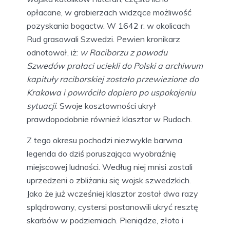
opłacane, w grabierzach widzące możliwość
pozyskania bogactw. W 1642 r. w okolicach
Rud grasowali Szwedzi. Pewien kronikarz
odnotował, iż:
w Raciborzu z powodu
Szwedów prałaci uciekli do Polski a archiwum
kapituły raciborskiej zostało przewiezione do
Krakowa i powróciło dopiero po uspokojeniu
sytuacji
. Swoje kosztowności ukrył
prawdopodobnie również klasztor w Rudach.
Z tego okresu pochodzi niezwykle barwna
legenda do dziś poruszająca wyobraźnię
miejscowej ludności. Według niej mnisi zostali
uprzedzeni o zbliżaniu się wojsk szwedzkich.
Jako że już wcześniej klasztor został dwa razy
splądrowany, cystersi postanowili ukryć resztę
skarbów w podziemiach. Pieniądze, złoto i