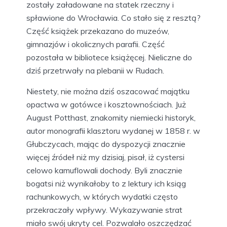
zostały załadowane na statek rzeczny i
spławione do Wrocławia. Co stało się z resztą?
Część książek przekazano do muzeów,
gimnazjów i okolicznych parafii. Część
pozostała w bibliotece książęcej. Nieliczne do
dziś przetrwały na plebanii w Rudach.
Niestety, nie można dziś oszacować majątku
opactwa w gotówce i kosztownościach. Już
August Potthast, znakomity niemiecki historyk,
autor monografii klasztoru wydanej w 1858 r. w
Głubczycach, mając do dyspozycji znacznie
więcej źródeł niż my dzisiaj, pisał, iż cystersi
celowo kamuflowali dochody. Byli znacznie
bogatsi niż wynikałoby to z lektury ich ksiąg
rachunkowych, w których wydatki często
przekraczały wpływy. Wykazywanie strat
miało swój ukryty cel. Pozwalało oszczędzać