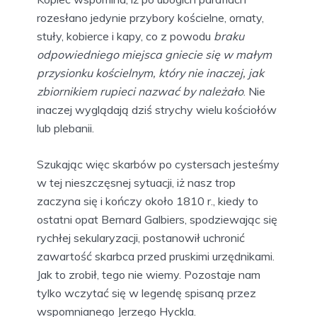
rozesłano jedynie przybory kościelne, ornaty,
stuły, kobierce i kapy, co z powodu
braku
odpowiedniego miejsca gniecie się w małym
przysionku kościelnym, który nie inaczej, jak
zbiornikiem rupieci nazwać by należało
. Nie
inaczej wyglądają dziś strychy wielu kościołów
lub plebanii.
Szukając więc skarbów po cystersach jesteśmy
w tej nieszczęsnej sytuacji, iż nasz trop
zaczyna się i kończy około 1810 r., kiedy to
ostatni opat Bernard Galbiers, spodziewając się
rychłej sekularyzacji, postanowił uchronić
zawartość skarbca przed pruskimi urzędnikami.
Jak to zrobił, tego nie wiemy. Pozostaje nam
tylko wczytać się w legendę spisaną przez
wspomnianego Jerzego Hyckla.