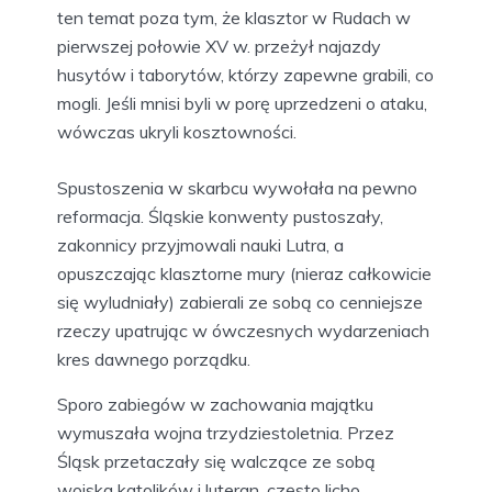
ten temat poza tym, że klasztor w Rudach w
pierwszej połowie XV w. przeżył najazdy
husytów i taborytów, którzy zapewne grabili, co
mogli. Jeśli mnisi byli w porę uprzedzeni o ataku,
wówczas ukryli kosztowności.
Spustoszenia w skarbcu wywołała na pewno
reformacja. Śląskie konwenty pustoszały,
zakonnicy przyjmowali nauki Lutra, a
opuszczając klasztorne mury (nieraz całkowicie
się wyludniały) zabierali ze sobą co cenniejsze
rzeczy upatrując w ówczesnych wydarzeniach
kres dawnego porządku.
Sporo zabiegów w zachowania majątku
wymuszała wojna trzydziestoletnia. Przez
Śląsk przetaczały się walczące ze sobą
wojska katolików i luteran, często licho