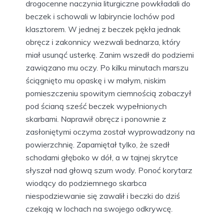
drogocenne naczynia liturgiczne powkładali do
beczek i schowali w labiryncie lochów pod
klasztorem. W jednej z beczek pękła jednak
obręcz i zakonnicy wezwali bednarza, który
miał usunąć usterkę. Zanim wszedł do podziemi
zawiązano mu oczy. Po kilku minutach marszu
ściągnięto mu opaskę i w małym, niskim
pomieszczeniu spowitym ciemnością zobaczył
pod ścianą sześć beczek wypełnionych
skarbami. Naprawił obręcz i ponownie z
zasłoniętymi oczyma został wyprowadzony na
powierzchnię. Zapamiętał tylko, że szedł
schodami głęboko w dół, a w tajnej skrytce
słyszał nad głową szum wody. Ponoć korytarz
wiodący do podziemnego skarbca
niespodziewanie się zawalił i beczki do dziś
czekają w lochach na swojego odkrywcę.