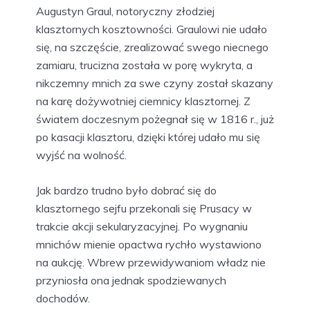
Augustyn Graul, notoryczny złodziej
klasztornych kosztowności. Graulowi nie udało
się, na szczęście, zrealizować swego niecnego
zamiaru, trucizna została w porę wykryta, a
nikczemny mnich za swe czyny został skazany
na karę dożywotniej ciemnicy klasztornej. Z
światem doczesnym pożegnał się w 1816 r., już
po kasacji klasztoru, dzięki której udało mu się
wyjść na wolność.
Jak bardzo trudno było dobrać się do
klasztornego sejfu przekonali się Prusacy w
trakcie akcji sekularyzacyjnej. Po wygnaniu
mnichów mienie opactwa rychło wystawiono
na aukcję. Wbrew przewidywaniom władz nie
przyniosła ona jednak spodziewanych
dochodów.