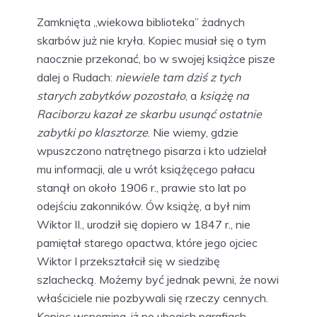
Zamknięta „wiekowa biblioteka” żadnych
skarbów już nie kryła. Kopiec musiał się o tym
naocznie przekonać, bo w swojej książce pisze
dalej o Rudach:
niewiele tam dziś z tych
starych zabytków pozostało
, a
książę na
Raciborzu kazał ze skarbu usunąć ostatnie
zabytki po klasztorze
. Nie wiemy, gdzie
wpuszczono natrętnego pisarza i kto udzielał
mu informacji, ale u wrót książęcego pałacu
stanął on około 1906 r., prawie sto lat po
odejściu zakonników. Ów książę, a był nim
Wiktor II., urodził się dopiero w 1847 r., nie
pamiętał starego opactwa, które jego ojciec
Wiktor I przekształcił się w siedzibę
szlachecką. Możemy być jednak pewni, że nowi
właściciele nie pozbywali się rzeczy cennych.
Kopiec wspomina, iż po ubogich parafiach