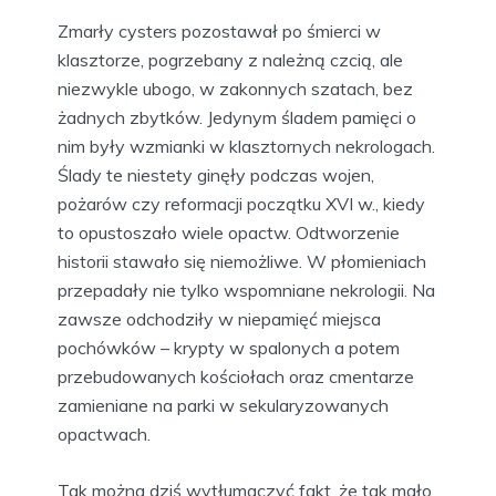
Zmarły cysters pozostawał po śmierci w
klasztorze, pogrzebany z należną czcią, ale
niezwykle ubogo, w zakonnych szatach, bez
żadnych zbytków. Jedynym śladem pamięci o
nim były wzmianki w klasztornych nekrologach.
Ślady te niestety ginęły podczas wojen,
pożarów czy reformacji początku XVI w., kiedy
to opustoszało wiele opactw. Odtworzenie
historii stawało się niemożliwe. W płomieniach
przepadały nie tylko wspomniane nekrologii. Na
zawsze odchodziły w niepamięć miejsca
pochówków – krypty w spalonych a potem
przebudowanych kościołach oraz cmentarze
zamieniane na parki w sekularyzowanych
opactwach.
Tak można dziś wytłumaczyć fakt, że tak mało