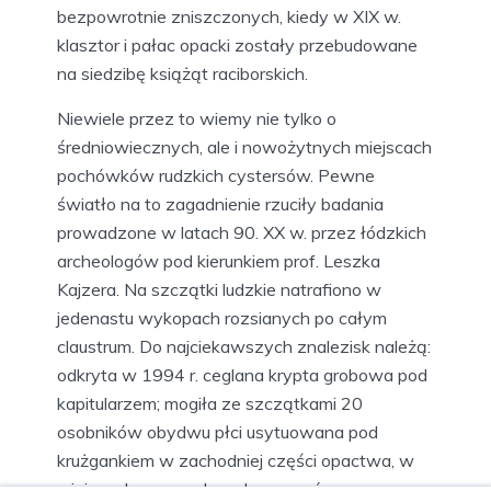
bezpowrotnie zniszczonych, kiedy w XIX w.
klasztor i pałac opacki zostały przebudowane
na siedzibę książąt raciborskich.
Niewiele przez to wiemy nie tylko o
średniowiecznych, ale i nowożytnych miejscach
pochówków rudzkich cystersów. Pewne
światło na to zagadnienie rzuciły badania
prowadzone w latach 90. XX w. przez łódzkich
archeologów pod kierunkiem prof. Leszka
Kajzera. Na szczątki ludzkie natrafiono w
jedenastu wykopach rozsianych po całym
claustrum. Do najciekawszych znalezisk należą:
odkryta w 1994 r. ceglana krypta grobowa pod
kapitularzem; mogiła ze szczątkami 20
osobników obydwu płci usytuowana pod
krużgankiem w zachodniej części opactwa, w
miejscu dawnego domu konwersów oraz