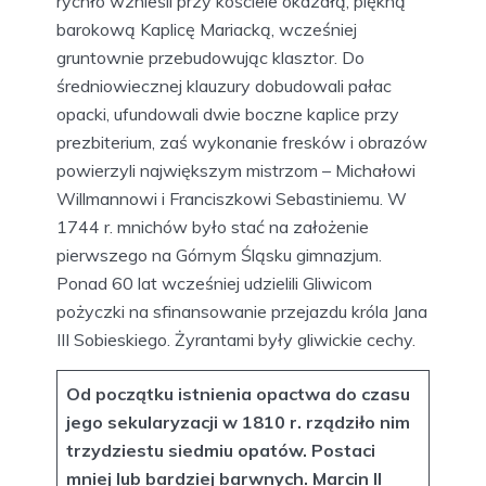
rychło wznieśli przy kościele okazałą, piękną
barokową Kaplicę Mariacką, wcześniej
gruntownie przebudowując klasztor. Do
średniowiecznej klauzury dobudowali pałac
opacki, ufundowali dwie boczne kaplice przy
prezbiterium, zaś wykonanie fresków i obrazów
powierzyli największym mistrzom – Michałowi
Willmannowi i Franciszkowi Sebastiniemu. W
1744 r. mnichów było stać na założenie
pierwszego na Górnym Śląsku gimnazjum.
Ponad 60 lat wcześniej udzielili Gliwicom
pożyczki na sfinansowanie przejazdu króla Jana
III Sobieskiego. Żyrantami były gliwickie cechy.
Od początku istnienia opactwa do czasu
jego sekularyzacji w 1810 r. rządziło nim
trzydziestu siedmiu opatów. Postaci
mniej lub bardziej barwnych. Marcin II