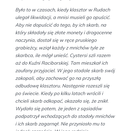
Było to w czasach, kiedy klasztor w Rudach
ulegał likwidacji, a mnisi musieli go opuścić.
Aby nie dopuścić do tego, by ich skarb, na
który składały się złote monety i drogocenne
naczynia, dostał się w ręce pruskiego
grabieżcy, wziął każdy z mnichów tyle ze
skarbca, ile mógł unieść. Cystersi szli razem
aż do Kuźni Raciborskiej. Tam mieszkał ich
zaufany przyjaciel. W jego stodole skarb swój
zakopali, aby zachować go na przyszłą
odbudowę klasztoru. Następnie rozeszli się
po świecie. Kiedy po kilku latach wrócili i
chcieli skarb odkopać, okazało się, że znikł.
Wydało się potem, że jeden z sąsiadów
podpatrzył wchodzących do stodoły mnichów
i ich skarb zagarnął. Nie przyniosło mu to