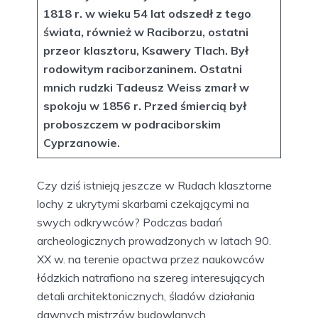
1818 r. w wieku 54 lat odszedł z tego
świata, również w Raciborzu, ostatni
przeor klasztoru, Ksawery Tlach. Był
rodowitym raciborzaninem. Ostatni
mnich rudzki Tadeusz Weiss zmarł w
spokoju w 1856 r. Przed śmiercią był
proboszczem w podraciborskim
Cyprzanowie.
Czy dziś istnieją jeszcze w Rudach klasztorne
lochy z ukrytymi skarbami czekającymi na
swych odkrywców? Podczas badań
archeologicznych prowadzonych w latach 90.
XX w. na terenie opactwa przez naukowców
łódzkich natrafiono na szereg interesujących
detali architektonicznych, śladów działania
dawnych mistrzów budowlanych,