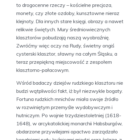
to drogocenne rzeczy – kościelne precjoza,
monety, czy złote ozdoby, kunsztowne nieraz
klejnoty. Dla innych stare księgi, obrazy a nawet
relikwie świętych. Mury średniowiecznych
klasztorów pobudzają naszą wyobraźnię.
Zwróćmy więc oczy na Rudy, świetny ongiś
cysterski klasztor, sławny na całym Śląsku, a
teraz przepiękną miejscowość z zespołem
klasztorno-pałacowym.
Wśród badaczy dziejów rudzkiego klasztoru nie
budzi wątpliwości fakt, iż był niezwykle bogaty.
Fortuna rudzkich mnichów miała swoje źródło
w rozwiniętym przemyśle wydobywczym i
hutniczym. Po wojnie trzydziestoletniej (1618-
1648), w arcykatolickiej monarchii Habsburgów,
obdarzone przywilejami opactwo zarządzało
kopalniami rudy, kuźnicami miedzi oraz żelaza, z