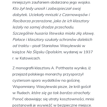
mniejszym zaufaniem obdarzano jego wojsko.
Kto żył tedy unosił i zabezpieczał swoj
dobytek. Uciekały mniszki z Czarnowąsów i
Raciborza przerażone, jako że ich klasztory
leżały na samej drodze przechodu.
Szczególnie husaria litewska miała złą sławę.
Pałace i klasztory szukały schronów dalekich
od traktu
– pisał Stanisław Wasylewski w
książce
Na Śląsku Opolskim
, wydanej w 1937
r. w Katowicach.
Z monografii klasztoru A. Potthasta wynika, iż
przejazd polskiego monarchy przysporzył
cystersom sporo wydatków na gościnę.
Wspomniany Wasylewski pisze, że król gościł
w Rudach,
które się go tak bardzo strachały
.
Ponoć obawiając się utraty kosztowności, mnisi
postanowili je wywieźć w bezpieczne miejsce.