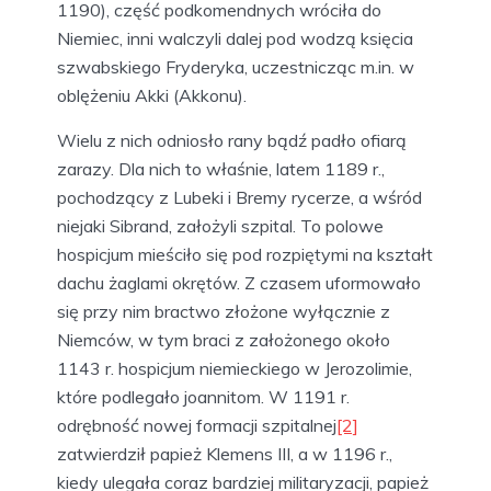
1190), część podkomendnych wróciła do
Niemiec, inni walczyli dalej pod wodzą księcia
szwabskiego Fryderyka, uczestnicząc m.in. w
oblężeniu Akki (Akkonu).
Wielu z nich odniosło rany bądź padło ofiarą
zarazy. Dla nich to właśnie, latem 1189 r.,
pochodzący z Lubeki i Bremy rycerze, a wśród
niejaki Sibrand, założyli szpital. To polowe
hospicjum mieściło się pod rozpiętymi na kształt
dachu żaglami okrętów. Z czasem uformowało
się przy nim bractwo złożone wyłącznie z
Niemców, w tym braci z założonego około
1143 r. hospicjum niemieckiego w Jerozolimie,
które podlegało joannitom. W 1191 r.
odrębność nowej formacji szpitalnej
[2]
zatwierdził papież Klemens III, a w 1196 r.,
kiedy ulegała coraz bardziej militaryzacji, papież