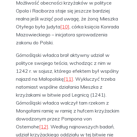
Możliwość obecności krzyżaków w polityce
Opola i Raciborza staje się jeszcze bardziej
realna jeśli wziąć pod uwagę, że żoną Mieszka
Otyłego była Judyta
[10]
, córka księcia Konrada
Mazowieckiego – inicjatora sprowadzenia
zakonu do Polski.
Górnośląski władca brał aktywny udział w
polityce swojego teścia, wchodząc z nim w
1242 r. w sojusz, którego efektem był wspólny
najazd na Małopolskę
[11]
. Wykluczyć trzeba
natomiast wspólne działania Mieszka z
krzyżakami w bitwie pod Legnicą (1241).
Górnośląski władca walczył tam rzekom z
Mongołami ramię w ramię z hufcem krzyżackim
dowodzonym przez Pompona von
Osternohe
[12]
. Według najnowszych badań,
udział krzyżackiego oddziału w tej bitwie nie