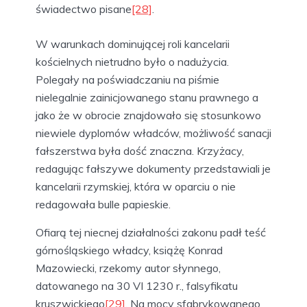
świadectwo pisane
[28]
.
W warunkach dominującej roli kancelarii
kościelnych nietrudno było o nadużycia.
Polegały na poświadczaniu na piśmie
nielegalnie zainicjowanego stanu prawnego a
jako że w obrocie znajdowało się stosunkowo
niewiele dyplomów władców, możliwość sanacji
fałszerstwa była dość znaczna. Krzyżacy,
redagując fałszywe dokumenty przedstawiali je
kancelarii rzymskiej, która w oparciu o nie
redagowała bulle papieskie.
Ofiarą tej niecnej działalności zakonu padł teść
górnośląskiego władcy, książę Konrad
Mazowiecki, rzekomy autor słynnego,
datowanego na 30 VI 1230 r., falsyfikatu
kruszwickiego
[29]
. Na mocy sfabrykowanego