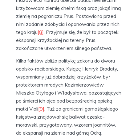
mazowiecki Konrad obiecał oddać niemieckim
krzyżowcom ziemię chełmińską oraz jakąś inną
ziemię na pograniczu Prus. Postawiono przed
nimi zadanie zdobycia i opanowania przez nich
tego kraju
[8]
. Przyjmuje się, że był to początek
ekspansji krzyżackiej na tereny Prus,
zakończone utworzeniem silnego państwa.
Kilka faktów zbliża politykę zakonu do dworu
opolsko-raciborskiego. Książę Henryk Brodaty,
wspomniany już dobrodziej krzyżaków, był
protektorem młodych Kazimierzowiców
Mieszka Otyłego i Władysława, pozostających
po śmierci ich ojca pod bezpośrednią opieką
matki Violi
[9]
. Tuż za granicami górnośląskiego
księstwa znajdował się baliwat czesko-
morawski, przygotowany, wzorem joannitów,
do ekspansji na ziemie nad górną Odrą.