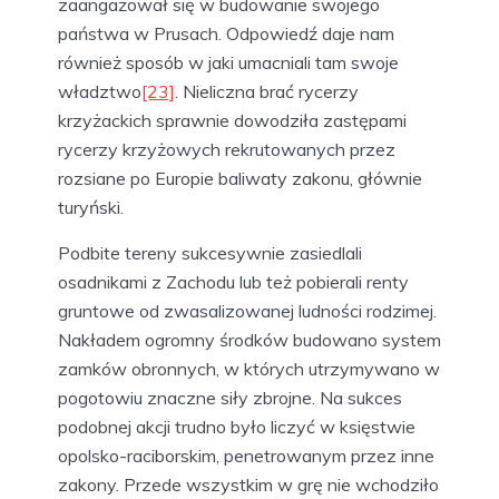
zaangażował się w budowanie swojego
państwa w Prusach. Odpowiedź daje nam
również sposób w jaki umacniali tam swoje
władztwo
[23]
. Nieliczna brać rycerzy
krzyżackich sprawnie dowodziła zastępami
rycerzy krzyżowych rekrutowanych przez
rozsiane po Europie baliwaty zakonu, głównie
turyński.
Podbite tereny sukcesywnie zasiedlali
osadnikami z Zachodu lub też pobierali renty
gruntowe od zwasalizowanej ludności rodzimej.
Nakładem ogromny środków budowano system
zamków obronnych, w których utrzymywano w
pogotowiu znaczne siły zbrojne. Na sukces
podobnej akcji trudno było liczyć w księstwie
opolsko-raciborskim, penetrowanym przez inne
zakony. Przede wszystkim w grę nie wchodziło