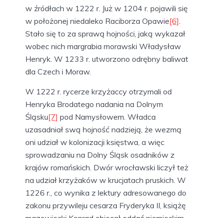
w źródłach w 1222 r. Już w 1204 r. pojawili się
w położonej niedaleko Raciborza Opawie
[6]
.
Stało się to za sprawą hojności, jaką wykazał
wobec nich margrabia morawski Władysław
Henryk. W 1233 r. utworzono odrębny baliwat
dla Czech i Moraw.
W 1222 r. rycerze krzyżaccy otrzymali od
Henryka Brodatego nadania na Dolnym
Śląsku
[7]
pod Namysłowem. Władca
uzasadniał swą hojność nadzieją, że wezmą
oni udział w kolonizacji księstwa, a więc
sprowadzaniu na Dolny Śląsk osadników z
krajów romańskich. Dwór wrocławski liczył też
na udział krzyżaków w krucjatach pruskich. W
1226 r., co wynika z lektury adresowanego do
zakonu przywileju cesarza Fryderyka II, książę