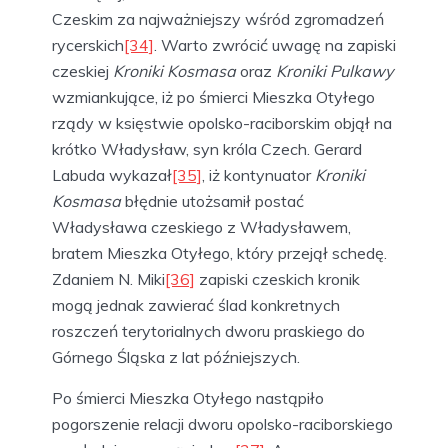
Czeskim za najważniejszy wśród zgromadzeń
rycerskich
[34]
. Warto zwrócić uwagę na zapiski
czeskiej
Kroniki Kosmasa
oraz
Kroniki Pulkawy
wzmiankujące, iż po śmierci Mieszka Otyłego
rządy w księstwie opolsko-raciborskim objął na
krótko Władysław, syn króla Czech. Gerard
Labuda wykazał
[35]
, iż kontynuator
Kroniki
Kosmasa
błędnie utożsamił postać
Władysława czeskiego z Władysławem,
bratem Mieszka Otyłego, który przejął schedę.
Zdaniem N. Miki
[36]
zapiski czeskich kronik
mogą jednak zawierać ślad konkretnych
roszczeń terytorialnych dworu praskiego do
Górnego Śląska z lat późniejszych.
Po śmierci Mieszka Otyłego nastąpiło
pogorszenie relacji dworu opolsko-raciborskiego