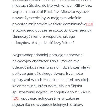
miastach Śląska, do których w I poł. XIII w. bez
wątpienia należał Racibórz. Mieszko wyraził
nawet życzenie, by w mającym właśnie
powstać raciborskim kościele dominikanów
[19]
złożono jego doczesne szczątki. Czym jednak
tłumaczyć niemałe wsparcie, jakiego
zdecydował się udzielić krzyżakom?
Najprawdopodobniej, pomijając zapewne
dewocyjny charakter zapisu, zakon miał
odegrać jakąś nieznaną nam dziś bliżej rolę w
polityce górnośląskiego dworu. Być może
upatrywał w nich Mieszko uczestników akcji
kolonizacyjnej, którą wymusiły na Śląsku
spustoszenia najazdu mongolskiego z 1241 r.
[20]
, upatrując jednocześnie w zakonie
sojusznika na wypadek kolejnych ataków