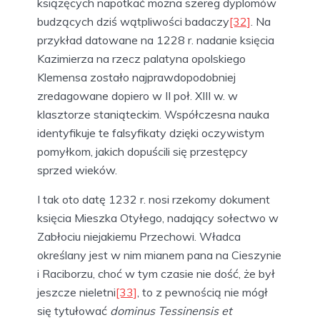
książęcych napotkać można szereg dyplomów
budzących dziś wątpliwości badaczy
[32]
. Na
przykład datowane na 1228 r. nadanie księcia
Kazimierza na rzecz palatyna opolskiego
Klemensa zostało najprawdopodobniej
zredagowane dopiero w II poł. XIII w. w
klasztorze staniąteckim. Współczesna nauka
identyfikuje te falsyfikaty dzięki oczywistym
pomyłkom, jakich dopuścili się przestępcy
sprzed wieków.
I tak oto datę 1232 r. nosi rzekomy dokument
księcia Mieszka Otyłego, nadający sołectwo w
Zabłociu niejakiemu Przechowi. Władca
określany jest w nim mianem pana na Cieszynie
i Raciborzu, choć w tym czasie nie dość, że był
jeszcze nieletni
[33]
, to z pewnością nie mógł
się tytułować
dominus Tessinensis et