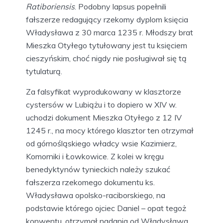
Ratiboriensis
. Podobny lapsus popełnili
fałszerze redagujący rzekomy dyplom księcia
Władysława z 30 marca 1235 r. Młodszy brat
Mieszka Otyłego tytułowany jest tu księciem
cieszyńskim, choć nigdy nie posługiwał się tą
tytulaturą.
Za falsyfikat wyprodukowany w klasztorze
cystersów w Lubiążu i to dopiero w XIV w.
uchodzi dokument Mieszka Otyłego z 12 IV
1245 r., na mocy którego klasztor ten otrzymał
od górnośląskiego władcy wsie Kazimierz,
Komorniki i Łowkowice. Z kolei w kręgu
benedyktynów tynieckich należy szukać
fałszerza rzekomego dokumentu ks.
Władysława opolsko-raciborskiego, na
podstawie którego ojciec Daniel – opat tegoż
konwentu, otrzymał nadania od Władysława,