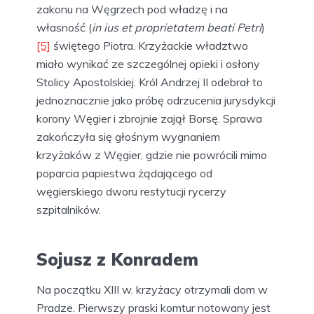
zakonu na Węgrzech pod władzę i na
własność (
in ius et proprietatem beati Petri
)
[5]
świętego Piotra. Krzyżackie władztwo
miało wynikać ze szczególnej opieki i osłony
Stolicy Apostolskiej. Król Andrzej II odebrał to
jednoznacznie jako próbę odrzucenia jurysdykcji
korony Węgier i zbrojnie zajął Borsę. Sprawa
zakończyła się głośnym wygnaniem
krzyżaków z Węgier, gdzie nie powrócili mimo
poparcia papiestwa żądającego od
węgierskiego dworu restytucji rycerzy
szpitalników.
Sojusz z Konradem
Na początku XIII w. krzyżacy otrzymali dom w
Pradze. Pierwszy praski komtur notowany jest