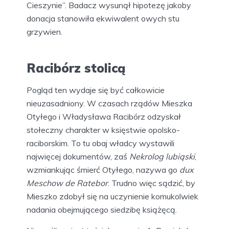
Cieszynie”. Badacz wysunął hipotezę jakoby
donacja stanowiła ekwiwalent owych stu
grzywien.
Racibórz stolicą
Pogląd ten wydaje się być całkowicie
nieuzasadniony. W czasach rządów Mieszka
Otyłego i Władysława Racibórz odzyskał
stołeczny charakter w księstwie opolsko-
raciborskim. To tu obaj władcy wystawili
najwięcej dokumentów, zaś
Nekrolog lubiąski
,
wzmiankując śmierć Otyłego, nazywa go
dux
Meschow de Ratebor
. Trudno więc sądzić, by
Mieszko zdobył się na uczynienie komukolwiek
nadania obejmującego siedzibę książęcą.