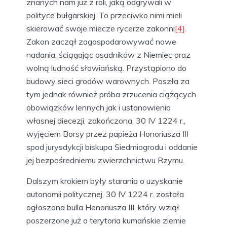
znanych nam już z roli, jaką odgrywali w
polityce bułgarskiej. To przeciwko nimi mieli
skierować swoje miecze rycerze zakonni
[4]
.
Zakon zaczął zagospodarowywać nowe
nadania, ściągając osadników z Niemiec oraz
wolną ludność słowiańską. Przystąpiono do
budowy sieci grodów warownych. Poszła za
tym jednak również próba zrzucenia ciążących
obowiązków lennych jak i ustanowienia
własnej diecezji, zakończona, 30 IV 1224 r.,
wyjęciem Borsy przez papieża Honoriusza III
spod jurysdykcji biskupa Siedmiogrodu i oddanie
jej bezpośredniemu zwierzchnictwu Rzymu.
Dalszym krokiem były starania o uzyskanie
autonomii politycznej. 30 IV 1224 r. została
ogłoszona bulla Honoriusza III, który wziął
poszerzone już o terytoria kumańskie ziemie