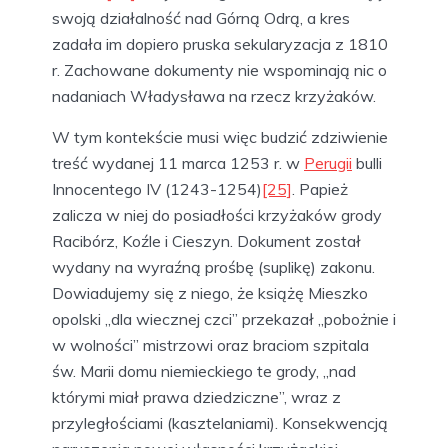
swoją działalność nad Górną Odrą, a kres
zadała im dopiero pruska sekularyzacja z 1810
r. Zachowane dokumenty nie wspominają nic o
nadaniach Władysława na rzecz krzyżaków.
W tym kontekście musi więc budzić zdziwienie
treść wydanej 11 marca 1253 r. w
Perugii
bulli
Innocentego IV (1243-1254)
[25]
. Papież
zalicza w niej do posiadłości krzyżaków grody
Racibórz, Koźle i Cieszyn. Dokument został
wydany na wyraźną prośbę (suplikę) zakonu.
Dowiadujemy się z niego, że książę Mieszko
opolski „dla wiecznej czci” przekazał „pobożnie i
w wolności” mistrzowi oraz braciom szpitala
św. Marii domu niemieckiego te grody, „nad
którymi miał prawa dziedziczne”, wraz z
przyległościami (kasztelaniami). Konsekwencją