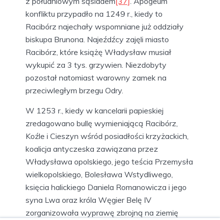
z południowym sąsiadem
[37]
. Apogeum
konfliktu przypadło na 1249 r., kiedy to
Racibórz najechały wspomniane już oddziały
biskupa Brunona. Najeźdźcy zajęli miasto
Racibórz, które książę Władysław musiał
wykupić za 3 tys. grzywien. Niezdobyty
pozostał natomiast warowny zamek na
przeciwległym brzegu Odry.
W 1253 r., kiedy w kancelarii papieskiej
zredagowano bullę wymieniającą Racibórz,
Koźle i Cieszyn wśród posiadłości krzyżackich,
koalicja antyczeska zawiązana przez
Władysława opolskiego, jego teścia Przemysła
wielkopolskiego, Bolesława Wstydliwego,
księcia halickiego Daniela Romanowicza i jego
syna Lwa oraz króla Węgier Belę IV
zorganizowała wyprawę zbrojną na ziemię