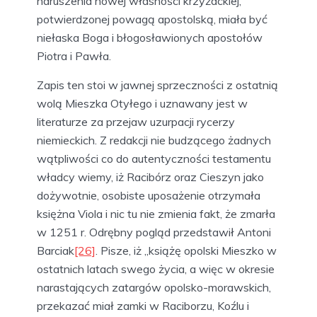
naruszenia nowej własności krzyżackiej,
potwierdzonej powagą apostolską, miała być
niełaska Boga i błogosławionych apostołów
Piotra i Pawła.
Zapis ten stoi w jawnej sprzeczności z ostatnią
wolą Mieszka Otyłego i uznawany jest w
literaturze za przejaw uzurpacji rycerzy
niemieckich. Z redakcji nie budzącego żadnych
wątpliwości co do autentyczności testamentu
władcy wiemy, iż Racibórz oraz Cieszyn jako
dożywotnie, osobiste uposażenie otrzymała
księżna Viola i nic tu nie zmienia fakt, że zmarła
w 1251 r. Odrębny pogląd przedstawił Antoni
Barciak
[26]
. Pisze, iż „książę opolski Mieszko w
ostatnich latach swego życia, a więc w okresie
narastających zatargów opolsko-morawskich,
przekazać miał zamki w Raciborzu, Koźlu i