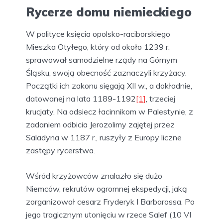
Rycerze domu niemieckiego
W polityce księcia opolsko-raciborskiego
Mieszka Otyłego, który od około 1239 r.
sprawował samodzielne rządy na Górnym
Śląsku, swoją obecność zaznaczyli krzyżacy.
Początki ich zakonu sięgają XII w., a dokładnie,
datowanej na lata 1189-1192
[1]
, trzeciej
krucjaty. Na odsiecz łacinnikom w Palestynie, z
zadaniem odbicia Jerozolimy zajętej przez
Saladyna w 1187 r., ruszyły z Europy liczne
zastępy rycerstwa.
Wśród krzyżowców znalazło się dużo
Niemców, rekrutów ogromnej ekspedycji, jaką
zorganizował cesarz Fryderyk I Barbarossa. Po
jego tragicznym utonięciu w rzece Salef (10 VI