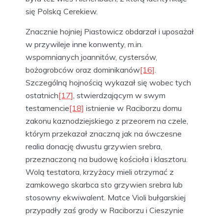
się Polską Cerekiew.
Znacznie hojniej Piastowicz obdarzał i uposażał
w przywileje inne konwenty, m.in.
wspomnianych joannitów, cystersów,
bożogrobców oraz dominikanów
[16]
.
Szczególną hojnością wykazał się wobec tych
ostatnich
[17]
, stwierdzającym w swym
testamencie
[18]
istnienie w Raciborzu domu
zakonu kaznodziejskiego z przeorem na czele,
którym przekazał znaczną jak na ówczesne
realia donację dwustu grzywien srebra,
przeznaczoną na budowę kościoła i klasztoru.
Wolą testatora, krzyżacy mieli otrzymać z
zamkowego skarbca sto grzywien srebra lub
stosowny ekwiwalent. Matce Violi bułgarskiej
przypadły zaś grody w Raciborzu i Cieszynie