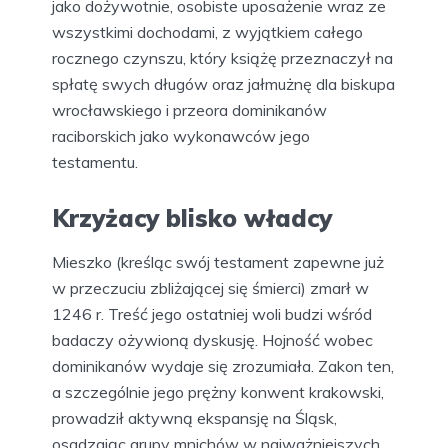
jako dożywotnie, osobiste uposażenie wraz ze
wszystkimi dochodami, z wyjątkiem całego
rocznego czynszu, który książę przeznaczył na
spłatę swych długów oraz jałmużnę dla biskupa
wrocławskiego i przeora dominikanów
raciborskich jako wykonawców jego
testamentu.
Krzyżacy blisko władcy
Mieszko (kreśląc swój testament zapewne już
w przeczuciu zbliżającej się śmierci) zmarł w
1246 r. Treść jego ostatniej woli budzi wśród
badaczy ożywioną dyskusję. Hojność wobec
dominikanów wydaje się zrozumiała. Zakon ten,
a szczególnie jego prężny konwent krakowski,
prowadził aktywną ekspansję na Śląsk,
osadzając grupy mnichów w najważniejszych