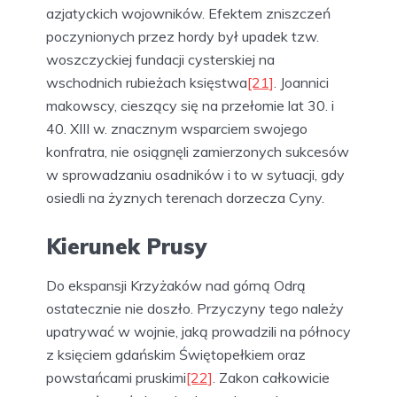
azjatyckich wojowników. Efektem zniszczeń
poczynionych przez hordy był upadek tzw.
woszczyckiej fundacji cysterskiej na
wschodnich rubieżach księstwa
[21]
. Joannici
makowscy, cieszący się na przełomie lat 30. i
40. XIII w. znacznym wsparciem swojego
konfratra, nie osiągnęli zamierzonych sukcesów
w sprowadzaniu osadników i to w sytuacji, gdy
osiedli na żyznych terenach dorzecza Cyny.
Kierunek Prusy
Do ekspansji Krzyżaków nad górną Odrą
ostatecznie nie doszło. Przyczyny tego należy
upatrywać w wojnie, jaką prowadzili na północy
z księciem gdańskim Świętopełkiem oraz
powstańcami pruskimi
[22]
. Zakon całkowicie