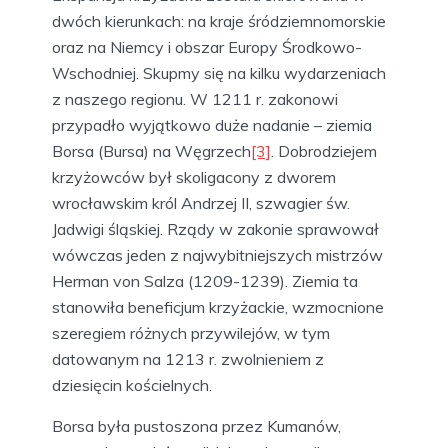
dwóch kierunkach: na kraje śródziemnomorskie
oraz na Niemcy i obszar Europy Środkowo-
Wschodniej. Skupmy się na kilku wydarzeniach
z naszego regionu. W 1211 r. zakonowi
przypadło wyjątkowo duże nadanie – ziemia
Borsa (Bursa) na Węgrzech
[3]
. Dobrodziejem
krzyżowców był skoligacony z dworem
wrocławskim król Andrzej II, szwagier św.
Jadwigi śląskiej. Rządy w zakonie sprawował
wówczas jeden z najwybitniejszych mistrzów
Herman von Salza (1209-1239). Ziemia ta
stanowiła beneficjum krzyżackie, wzmocnione
szeregiem różnych przywilejów, w tym
datowanym na 1213 r. zwolnieniem z
dziesięcin kościelnych.
Borsa była pustoszona przez Kumanów,