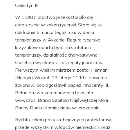
Celestyn III.
W 1198 r. bractwo przekształciło się
ostatecznie w zakon rycerski. Stało się to
dokładnie 5 marca tegoż roku w domu
templariuszy w Akkonie. Reguła rycerska
krzyżaków oparta była na statutach
templariuszy, działalność charytatywna i
służebna wynikała z zaś reguły joannitów.
Pierwszym wielkim mistrzem został Herman
(Henryk) Walpot. 19 lutego 1199 r. nowemu
zakonowi pobłogosławił papież Innocenty III.
Pełna nazwa zgromadzenia brzmiała
wówczas: Bracia Szpitala Najświętszej Marii
Panny Domu Niemieckiego w Jerozolimie.
Rychło zakon pozyskał możnych protektorów,
przede wszystkim władców niemieckich, oraz