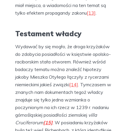
miał miejsca, a wiadomości na ten temat są
tylko efektem propagandy zakonu
[13]
.
Testament władcy
Wydawać by się mogło, że droga krzyżaków
do zdobycia posiadłości w księstwie opolsko-
raciborskim stała otworem. Również wśród
badaczy tematu można znaleźć hipotezy
jakoby Mieszka Otyłego łączyły z rycerzami
niemieckimi jakieś związki
[14]
. Tymczasem w
znanych nam dokumentach tegoż władcy
znajduje się tylko jedna wzmianka o
poczynionym na ich rzecz w 1239 r. nadaniu
górnośląskiej posiadłości ziemskiej
villa
Cruciferorum
[15]
. W posiadaniu krzyżaków
była też wieś Richenbach, z którą identyfikuje