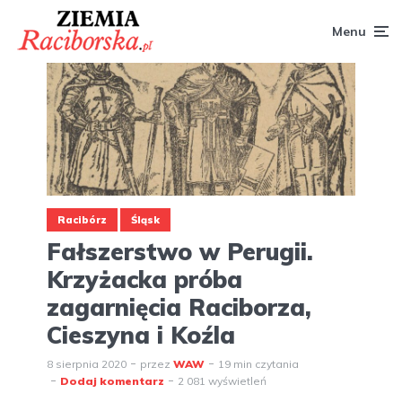
Menu
Racibórz
Śląsk
Fałszerstwo w Perugii.
Krzyżacka próba
zagarnięcia Raciborza,
Cieszyna i Koźla
8 sierpnia 2020
przez
WAW
19 min czytania
Dodaj komentarz
2 081 wyświetleń