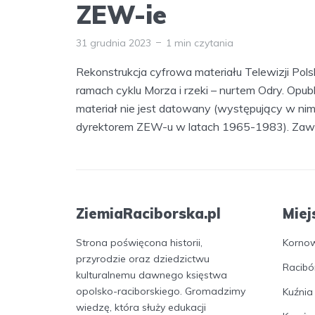
ZEW-ie
31 grudnia 2023
1 min czytania
Rekonstrukcja cyfrowa materiału Telewizji Po
ramach cyklu Morza i rzeki – nurtem Odry. Op
materiał nie jest datowany (występujący w nim
dyrektorem ZEW-u w latach 1965-1983). Zawie
ZiemiaRaciborska.pl
Miej
Strona poświęcona historii,
Korno
przyrodzie oraz dziedzictwu
Racibó
kulturalnemu dawnego księstwa
opolsko-raciborskiego. Gromadzimy
Kuźnia
wiedzę, która służy edukacji