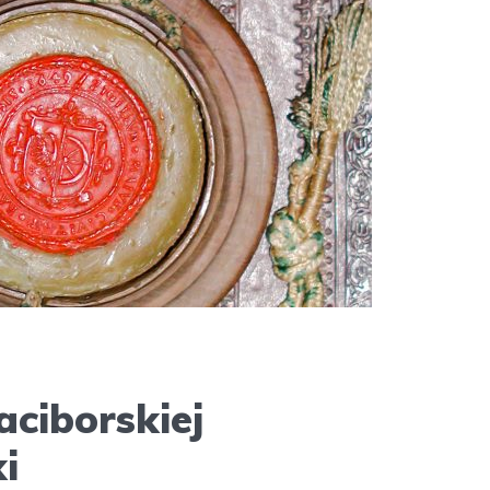
aciborskiej
i