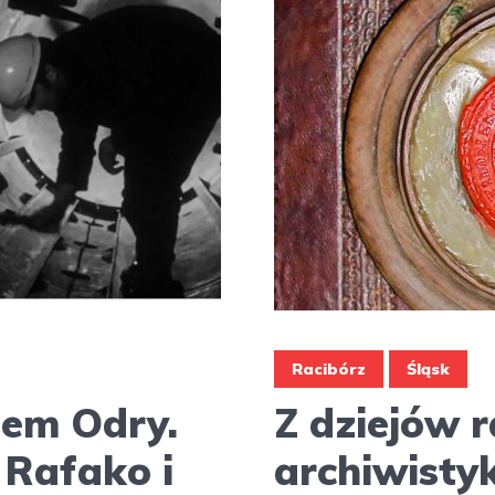
Racibórz
Śląsk
tem Odry.
Z dziejów r
Rafako i
archiwistyk