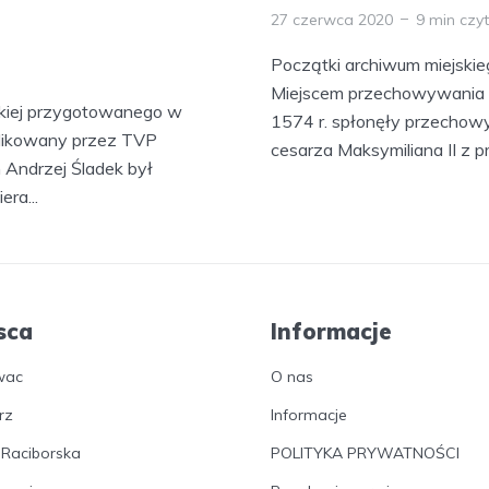
27 czerwca 2020
9 min czy
Początki archiwum miejskie
Miejscem przechowywania d
lskiej przygotowanego w
1574 r. spłonęły przechow
ublikowany przez TVP
cesarza Maksymiliana II z pr
 Andrzej Śladek był
ra...
sca
Informacje
wac
O nas
rz
Informacje
 Raciborska
POLITYKA PRYWATNOŚCI